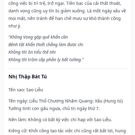
công việc bị trì trệ, trở ngại. Tiền bạc của cải thất thoát,
danh vọng cũng uy tín bị giảm xuống. Là một ngày xấu về
mọi mặt, nên tránh để hạn chế mưu sự khó thành công
như ý.
“Không Vong gặp quẻ khẩn cần
Bệnh tật khẩn thiết chẳng làm được chi
Không thì ôn tiểu thê nhi
Không thì trộm cắp phân ly bất tường.”
Nhị Thập Bát Tú
Tên sao
: Sao Liễu
Tên ngày
: Liễu Thổ Chương Nhậm Quang: Xấu (Hung tú)
Tướng tinh con gấu ngựa, chủ trị ngày thứ 7.
Nên làm
: Không có bất kỳ việc chi hạp với Sao Liễu.
Kiêng cữ
: Khởi công tạo tác việc chi cũng rất bất lợi, hung