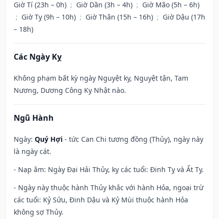
Giờ Tí (23h – 0h)
;
Giờ Dần (3h – 4h)
;
Giờ Mão (5h – 6h)
;
Giờ Tỵ (9h – 10h)
;
Giờ Thân (15h – 16h)
;
Giờ Dậu (17h
– 18h)
Các Ngày Kỵ
Không phạm bất kỳ ngày Nguyệt kỵ, Nguyệt tận, Tam
Nương, Dương Công Kỵ Nhật nào.
Ngũ Hành
Ngày:
Quý Hợi
- tức Can Chi tương đồng (Thủy), ngày này
là ngày cát.
- Nạp âm: Ngày Đại Hải Thủy, kỵ các tuổi: Đinh Tỵ và Ất Tỵ.
- Ngày này thuộc hành Thủy khắc với hành Hỏa, ngoại trừ
các tuổi: Kỷ Sửu, Đinh Dậu và Kỷ Mùi thuộc hành Hỏa
không sợ Thủy.