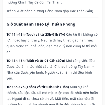
hướng Chính Tây để đón 'Tài Thần'.
Tránh xuất hành hướng Đông Nam gặp Hạc Thần (xấu)
Giờ xuất hành Theo Lý Thuần Phong
Từ 11h-13h (Ngọ) và từ 23h-01h (Tý)
Cầu tài thì không có
lợi, hoặc hay bị trái ý. Nếu ra đi hay thiệt, gặp nạn, việc
quan trọng thì phải đòn, gặp ma quỷ nên cúng tế thì mới
an.
Từ 13h-15h (Mùi) và từ 01-03h (Sửu)
Mọi công việc đều
được tốt lành, tốt nhất cầu tài đi theo hướng Tây Nam –
Nhà cửa được yên lành. Người xuất hành thì đều bình
yên.
Từ 15h-17h (Thân) và từ 03h-05h (Dần)
Mưu sự khó
thành, cầu lộc, cầu tài mờ mịt. Kiện cáo tốt nhất nên hoãn
lại. Người đi xa chưa có tin về. Mất tiền, mất của nếu đi
hướng Nam thì tìm nhanh mới thấy. Đề phòng tranh cãi,