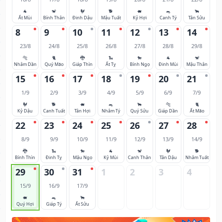
🐐
🐒
🐓
🐕
🐖
🐀
🐂
Ất Mùi
Bính Thân
Đinh Dậu
Mậu Tuất
Kỷ Hợi
Canh Tý
Tân Sửu
8
9
10
11
12
13
14
23/8
24/8
25/8
26/8
27/8
28/8
29/8
🐅
🐈
🐉
🐍
🐎
🐐
🐒
Nhâm Dần
Quý Mão
Giáp Thìn
Ất Tỵ
Bính Ngọ
Đinh Mùi
Mậu Thân
15
16
17
18
19
20
21
1/9
2/9
3/9
4/9
5/9
6/9
7/9
🐓
🐕
🐖
🐀
🐂
🐅
🐈
Kỷ Dậu
Canh Tuất
Tân Hợi
Nhâm Tý
Quý Sửu
Giáp Dần
Ất Mão
22
23
24
25
26
27
28
8/9
9/9
10/9
11/9
12/9
13/9
14/9
🐉
🐍
🐎
🐐
🐒
🐓
🐕
Bính Thìn
Đinh Tỵ
Mậu Ngọ
Kỷ Mùi
Canh Thân
Tân Dậu
Nhâm Tuất
29
30
31
1
2
3
4
15/9
16/9
17/9
🐖
🐀
🐂
Quý Hợi
Giáp Tý
Ất Sửu