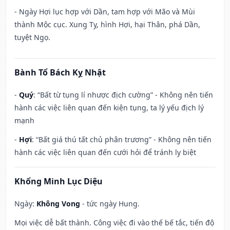
- Ngày Hợi lục hợp với Dần, tam hợp với Mão và Mùi
thành Mộc cục. Xung Tỵ, hình Hợi, hại Thân, phá Dần,
tuyệt Ngọ.
Bành Tổ Bách Kỵ Nhật
-
Quý
: “Bất từ tụng lí nhược địch cường” - Không nên tiến
hành các việc liên quan đến kiện tụng, ta lý yếu địch lý
mạnh
-
Hợi
: “Bất giá thú tất chủ phân trương” - Không nên tiến
hành các việc liên quan đến cưới hỏi để tránh ly biệt
Khổng Minh Lục Diệu
Ngày:
Không Vong
- tức ngày Hung.
Mọi việc dễ bất thành. Công việc đi vào thế bế tắc, tiến độ