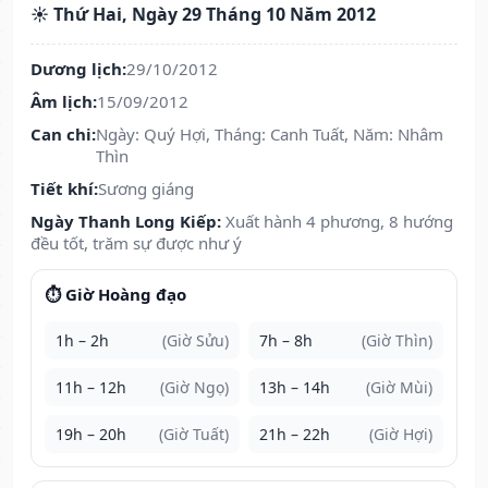
☀️ Thứ Hai, Ngày 29 Tháng 10 Năm 2012
Dương lịch:
29/10/2012
Âm lịch:
15/09/2012
Can chi:
Ngày: Quý Hợi, Tháng: Canh Tuất, Năm: Nhâm
Thìn
Tiết khí:
Sương giáng
Ngày Thanh Long Kiếp:
Xuất hành 4 phương, 8 hướng
đều tốt, trăm sự được như ý
⏱️ Giờ Hoàng đạo
1h – 2h
(Giờ Sửu)
7h – 8h
(Giờ Thìn)
11h – 12h
(Giờ Ngọ)
13h – 14h
(Giờ Mùi)
19h – 20h
(Giờ Tuất)
21h – 22h
(Giờ Hợi)