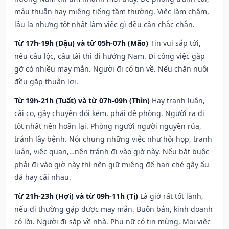
mâu thuẫn hay miệng tiếng tầm thường. Việc làm chậm,
lâu la nhưng tốt nhất làm việc gì đều cần chắc chắn.
Từ 17h-19h (Dậu) và từ 05h-07h (Mão)
Tin vui sắp tới,
nếu cầu lộc, cầu tài thì đi hướng Nam. Đi công việc gặp
gỡ có nhiều may mắn. Người đi có tin về. Nếu chăn nuôi
đều gặp thuận lợi.
Từ 19h-21h (Tuất) và từ 07h-09h (Thìn)
Hay tranh luận,
cãi cọ, gây chuyện đói kém, phải đề phòng. Người ra đi
tốt nhất nên hoãn lại. Phòng người người nguyền rủa,
tránh lây bệnh. Nói chung những việc như hội họp, tranh
luận, việc quan,…nên tránh đi vào giờ này. Nếu bắt buộc
phải đi vào giờ này thì nên giữ miệng để hạn ché gây ẩu
đả hay cãi nhau.
Từ 21h-23h (Hợi) và từ 09h-11h (Tị)
Là giờ rất tốt lành,
nếu đi thường gặp được may mắn. Buôn bán, kinh doanh
có lời. Người đi sắp về nhà. Phụ nữ có tin mừng. Mọi việc