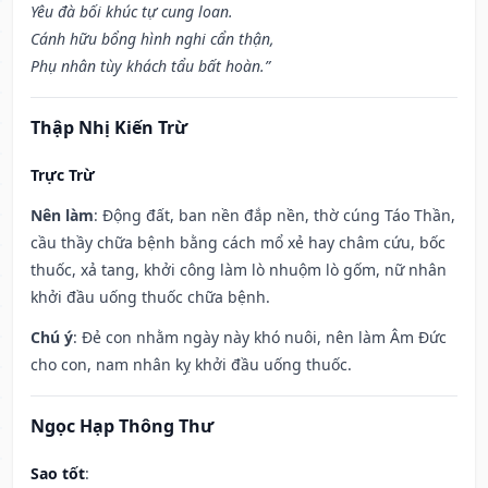
Yêu đà bối khúc tự cung loan.
Cánh hữu bổng hình nghi cẩn thận,
Phụ nhân tùy khách tẩu bất hoàn.”
Thập Nhị Kiến Trừ
Trực Trừ
Nên làm
: Động đất, ban nền đắp nền, thờ cúng Táo Thần,
cầu thầy chữa bệnh bằng cách mổ xẻ hay châm cứu, bốc
thuốc, xả tang, khởi công làm lò nhuộm lò gốm, nữ nhân
khởi đầu uống thuốc chữa bệnh.
Chú ý
: Đẻ con nhằm ngày này khó nuôi, nên làm Âm Đức
cho con, nam nhân kỵ khởi đầu uống thuốc.
Ngọc Hạp Thông Thư
Sao tốt
: