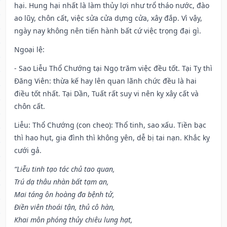
hại. Hung hại nhất là làm thủy lợi như trổ tháo nước, đào
ao lũy, chôn cất, việc sửa cửa dựng cửa, xây đắp. Vì vậy,
ngày nay không nên tiến hành bất cứ việc trọng đại gì.
Ngoại lệ
:
- Sao Liễu Thổ Chướng tại Ngọ trăm việc đều tốt. Tại Tỵ thì
Đăng Viên: thừa kế hay lên quan lãnh chức đều là hai
điều tốt nhất. Tại Dần, Tuất rất suy vi nên kỵ xây cất và
chôn cất.
Liễu: Thổ Chướng (con cheo): Thổ tinh, sao xấu. Tiền bạc
thì hao hụt, gia đình thì không yên, dễ bị tai nạn. Khắc kỵ
cưới gả.
“Liễu tinh tạo tác chủ tao quan,
Trú dạ thâu nhàn bất tạm an,
Mai táng ôn hoàng đa bệnh tử,
Điền viên thoái tận, thủ cô hàn,
Khai môn phóng thủy chiêu lung hạt,