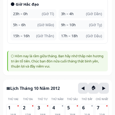
🌑 Giờ Hắc đạo
23h – 0h
(Giờ Tí)
3h – 4h
(Giờ Dần)
5h – 6h
(Giờ Mão)
9h – 10h
(Giờ Tỵ)
15h – 16h
(Giờ Thân)
17h – 18h
(Giờ Dậu)
🌕 Hôm nay là rằm giữa tháng. Bạn hãy nhớ thắp nén hương
tri ân tổ tiên. Chúc bạn đón nửa cuối tháng thật bình yên,
thuận lợi và đầy niềm vui.
Lịch Tháng 10 Năm 2012
THỨ HAI
THỨ BA
THỨ TƯ
THỨ NĂM
THỨ SÁU
THỨ BẢY
CHỦ NHẬT
1
2
3
4
5
6
7
16/8
17/8
18/8
19/8
20/8
21/8
22/8