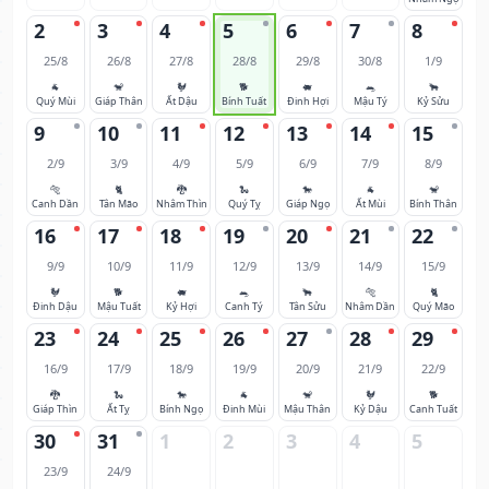
2
3
4
5
6
7
8
25/8
26/8
27/8
28/8
29/8
30/8
1/9
🐐
🐒
🐓
🐕
🐖
🐀
🐂
Quý Mùi
Giáp Thân
Ất Dậu
Bính Tuất
Đinh Hợi
Mậu Tý
Kỷ Sửu
9
10
11
12
13
14
15
2/9
3/9
4/9
5/9
6/9
7/9
8/9
🐅
🐈
🐉
🐍
🐎
🐐
🐒
Canh Dần
Tân Mão
Nhâm Thìn
Quý Tỵ
Giáp Ngọ
Ất Mùi
Bính Thân
16
17
18
19
20
21
22
9/9
10/9
11/9
12/9
13/9
14/9
15/9
🐓
🐕
🐖
🐀
🐂
🐅
🐈
Đinh Dậu
Mậu Tuất
Kỷ Hợi
Canh Tý
Tân Sửu
Nhâm Dần
Quý Mão
23
24
25
26
27
28
29
16/9
17/9
18/9
19/9
20/9
21/9
22/9
🐉
🐍
🐎
🐐
🐒
🐓
🐕
Giáp Thìn
Ất Tỵ
Bính Ngọ
Đinh Mùi
Mậu Thân
Kỷ Dậu
Canh Tuất
30
31
1
2
3
4
5
23/9
24/9