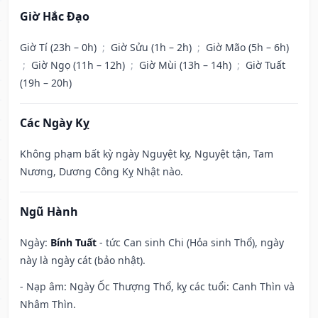
Giờ Hắc Đạo
Giờ Tí (23h – 0h)
;
Giờ Sửu (1h – 2h)
;
Giờ Mão (5h – 6h)
;
Giờ Ngọ (11h – 12h)
;
Giờ Mùi (13h – 14h)
;
Giờ Tuất
(19h – 20h)
Các Ngày Kỵ
Không phạm bất kỳ ngày Nguyệt kỵ, Nguyệt tận, Tam
Nương, Dương Công Kỵ Nhật nào.
Ngũ Hành
Ngày:
Bính Tuất
- tức Can sinh Chi (Hỏa sinh Thổ), ngày
này là ngày cát (bảo nhật).
- Nạp âm: Ngày Ốc Thượng Thổ, kỵ các tuổi: Canh Thìn và
Nhâm Thìn.