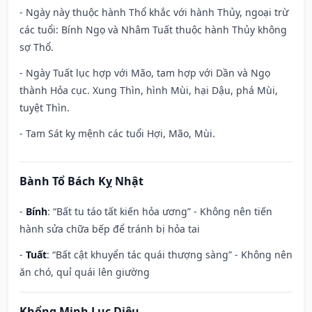
- Ngày này thuộc hành Thổ khắc với hành Thủy, ngoại trừ
các tuổi: Bính Ngọ và Nhâm Tuất thuộc hành Thủy không
sợ Thổ.
- Ngày Tuất lục hợp với Mão, tam hợp với Dần và Ngọ
thành Hỏa cục. Xung Thìn, hình Mùi, hại Dậu, phá Mùi,
tuyệt Thìn.
- Tam Sát kỵ mệnh các tuổi Hợi, Mão, Mùi.
Bành Tổ Bách Kỵ Nhật
-
Bính
: “Bất tu táo tất kiến hỏa ương” - Không nên tiến
hành sửa chữa bếp để tránh bị hỏa tai
-
Tuất
: “Bất cật khuyển tác quái thượng sàng” - Không nên
ăn chó, quỉ quái lên giường
Khổng Minh Lục Diệu