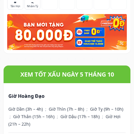
🐖
🐀
Tân Hợi
Nhâm Tý
XEM TỐT XẤU NGÀY 5 THÁNG 10
Giờ Hoàng Đạo
Giờ Dần (3h – 4h)
;
Giờ Thìn (7h – 8h)
;
Giờ Tỵ (9h – 10h)
;
Giờ Thân (15h – 16h)
;
Giờ Dậu (17h – 18h)
;
Giờ Hợi
(21h – 22h)