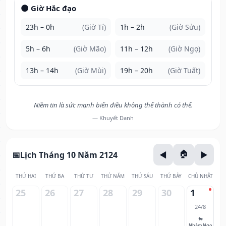
🌑 Giờ Hắc đạo
23h – 0h
(Giờ Tí)
1h – 2h
(Giờ Sửu)
5h – 6h
(Giờ Mão)
11h – 12h
(Giờ Ngọ)
13h – 14h
(Giờ Mùi)
19h – 20h
(Giờ Tuất)
Niềm tin là sức mạnh biến điều không thể thành có thể.
— Khuyết Danh
Lịch Tháng 10 Năm 2124
THỨ HAI
THỨ BA
THỨ TƯ
THỨ NĂM
THỨ SÁU
THỨ BẢY
CHỦ NHẬT
25
26
27
28
29
30
1
24/8
🐎
Nhâm Ngọ