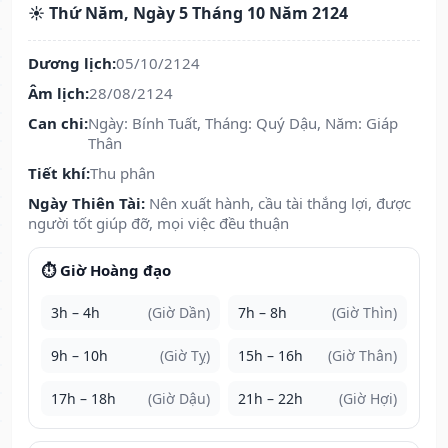
☀️ Thứ Năm, Ngày 5 Tháng 10 Năm 2124
Dương lịch:
05/10/2124
Âm lịch:
28/08/2124
Can chi:
Ngày: Bính Tuất, Tháng: Quý Dậu, Năm: Giáp
Thân
Tiết khí:
Thu phân
Ngày Thiên Tài:
Nên xuất hành, cầu tài thắng lợi, được
người tốt giúp đỡ, mọi việc đều thuận
⏱️ Giờ Hoàng đạo
3h – 4h
(Giờ Dần)
7h – 8h
(Giờ Thìn)
9h – 10h
(Giờ Tỵ)
15h – 16h
(Giờ Thân)
17h – 18h
(Giờ Dậu)
21h – 22h
(Giờ Hợi)