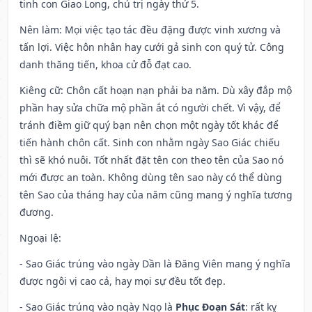
tinh con Giao Long, chủ trị ngày thứ 5.
Nên làm
: Mọi việc tạo tác đều đặng được vinh xương và
tấn lợi. Việc hôn nhân hay cưới gả sinh con quý tử. Công
danh thăng tiến, khoa cử đỗ đạt cao.
Kiêng cữ
: Chôn cất hoạn nạn phải ba năm. Dù xây đắp mộ
phần hay sửa chữa mộ phần ắt có người chết. Vì vậy, để
tránh điềm giữ quý bạn nên chọn một ngày tốt khác để
tiến hành chôn cất. Sinh con nhằm ngày Sao Giác chiếu
thì sẽ khó nuôi. Tốt nhất đặt tên con theo tên của Sao nó
mới được an toàn. Không dùng tên sao này có thể dùng
tên Sao của tháng hay của năm cũng mang ý nghĩa tương
đương.
Ngoại lệ
:
- Sao Giác trúng vào ngày Dần là Đăng Viên mang ý nghĩa
được ngôi vị cao cả, hay mọi sự đều tốt đẹp.
- Sao Giác trúng vào ngày Ngọ là
Phục Đoạn Sát
: rất kỵ