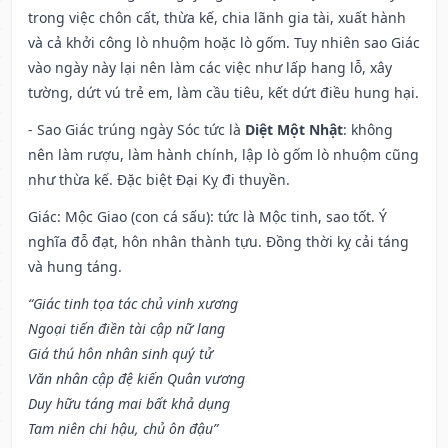
trong việc chôn cất, thừa kế, chia lãnh gia tài, xuất hành
và cả khởi công lò nhuộm hoặc lò gốm. Tuy nhiên sao Giác
vào ngày này lại nên làm các việc như lấp hang lỗ, xây
tường, dứt vú trẻ em, làm cầu tiêu, kết dứt điều hung hại.
- Sao Giác trúng ngày Sóc tức là
Diệt Một Nhật
: không
nên làm rượu, làm hành chính, lập lò gốm lò nhuộm cũng
như thừa kế. Đặc biệt Đại Kỵ đi thuyền.
Giác: Mộc Giao (con cá sấu): tức là Mộc tinh, sao tốt. Ý
nghĩa đỗ đạt, hôn nhân thành tựu. Đồng thời kỵ cải táng
và hung táng.
“Giác tinh tọa tác chủ vinh xương
Ngoại tiến điền tài cập nữ lang
Giá thú hôn nhân sinh quý tử
Văn nhân cập đệ kiến Quân vương
Duy hữu táng mai bất khả dụng
Tam niên chi hậu, chủ ôn đậu”