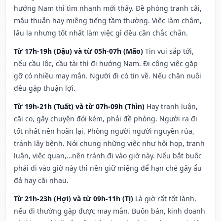
hướng Nam thì tìm nhanh mới thấy. Đề phòng tranh cãi,
mâu thuẫn hay miệng tiếng tầm thường. Việc làm chậm,
lâu la nhưng tốt nhất làm việc gì đều cần chắc chắn.
Từ 17h-19h (Dậu) và từ 05h-07h (Mão)
Tin vui sắp tới,
nếu cầu lộc, cầu tài thì đi hướng Nam. Đi công việc gặp
gỡ có nhiều may mắn. Người đi có tin về. Nếu chăn nuôi
đều gặp thuận lợi.
Từ 19h-21h (Tuất) và từ 07h-09h (Thìn)
Hay tranh luận,
cãi cọ, gây chuyện đói kém, phải đề phòng. Người ra đi
tốt nhất nên hoãn lại. Phòng người người nguyền rủa,
tránh lây bệnh. Nói chung những việc như hội họp, tranh
luận, việc quan,…nên tránh đi vào giờ này. Nếu bắt buộc
phải đi vào giờ này thì nên giữ miệng để hạn ché gây ẩu
đả hay cãi nhau.
Từ 21h-23h (Hợi) và từ 09h-11h (Tị)
Là giờ rất tốt lành,
nếu đi thường gặp được may mắn. Buôn bán, kinh doanh