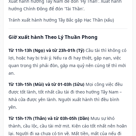
Xuất hành hướng Tây Nam để đón 'Hỷ Thần'. Xuất hành
hướng Chính Đông để đón 'Tài Thần'.
Tránh xuất hành hướng Tây Bắc gặp Hạc Thần (xấu)
Giờ xuất hành Theo Lý Thuần Phong
Từ 11h-13h (Ngọ) và từ 23h-01h (Tý)
Cầu tài thì không có
lợi, hoặc hay bị trái ý. Nếu ra đi hay thiệt, gặp nạn, việc
quan trọng thì phải đòn, gặp ma quỷ nên cúng tế thì mới
an.
Từ 13h-15h (Mùi) và từ 01-03h (Sửu)
Mọi công việc đều
được tốt lành, tốt nhất cầu tài đi theo hướng Tây Nam –
Nhà cửa được yên lành. Người xuất hành thì đều bình
yên.
Từ 15h-17h (Thân) và từ 03h-05h (Dần)
Mưu sự khó
thành, cầu lộc, cầu tài mờ mịt. Kiện cáo tốt nhất nên hoãn
lại. Người đi xa chưa có tin về. Mất tiền, mất của nếu đi