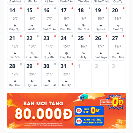
Đinh Hợi
Mậu Tý
Kỷ Sửu
Canh Dần
Tân Mão
Nhâm Thìn
Quý Tỵ
14
15
16
17
18
19
20
5/7
6/7
7/7
8/7
9/7
10/7
11/7
🐎
🐐
🐒
🐓
🐕
🐖
🐀
Giáp Ngọ
Ất Mùi
Bính Thân
Đinh Dậu
Mậu Tuất
Kỷ Hợi
Canh Tý
21
22
23
24
25
26
27
12/7
13/7
14/7
15/7
16/7
17/7
18/7
🐂
🐅
🐈
🐉
🐍
🐎
🐐
Tân Sửu
Nhâm Dần
Quý Mão
Giáp Thìn
Ất Tỵ
Bính Ngọ
Đinh Mùi
28
29
30
31
1
2
3
19/7
20/7
21/7
22/7
🐒
🐓
🐕
🐖
Mậu Thân
Kỷ Dậu
Canh Tuất
Tân Hợi