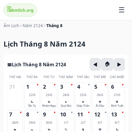
🗓️
Amlich.org
Âm Lịch
>
Năm 2124
>
Tháng 8
Lịch Tháng 8 Năm 2124
Lịch Tháng 8 Năm 2124
THỨ HAI
THỨ BA
THỨ TƯ
THỨ NĂM
THỨ SÁU
THỨ BẢY
CHỦ NHẬT
31
1
2
3
4
5
6
22/6
23/6
24/6
25/6
26/6
27/6
🐍
🐎
🐐
🐒
🐓
🐕
Tân Tỵ
Nhâm Ngọ
Quý Mùi
Giáp Thân
Ất Dậu
Bính Tuất
7
8
9
10
11
12
13
28/6
29/6
30/6
1/7
2/7
3/7
4/7
🐖
🐀
🐂
🐅
🐈
🐉
🐍