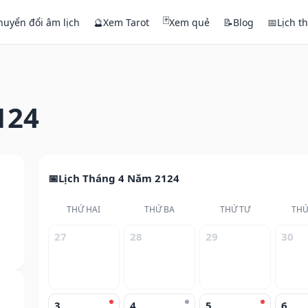
🃏
huyển đổi âm lịch
🔮
Xem Tarot
Xem quẻ
📝
Blog
📅
Lịch t
124
Lịch Tháng 4 Năm 2124
THỨ HAI
THỨ BA
THỨ TƯ
THỨ
27
28
29
30
3
4
5
6