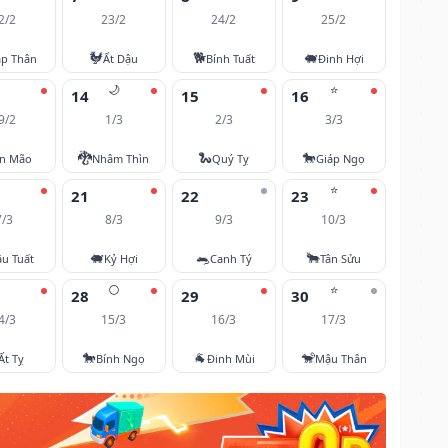
2/2
23/2
24/2
25/2
🐓
🐕
🐖
áp Thân
Ất Dậu
Bính Tuất
Đinh Hợi
🌙
⭐
14
15
16
9/2
1/3
2/3
3/3
🐉
🐍
🐎
ân Mão
Nhâm Thìn
Quý Tỵ
Giáp Ngọ
⭐
21
22
23
7/3
8/3
9/3
10/3
🐖
🐀
🐂
u Tuất
Kỷ Hợi
Canh Tý
Tân Sửu
🌕
⭐
28
29
30
4/3
15/3
16/3
17/3
🐎
🐐
🐒
Ất Tỵ
Bính Ngọ
Đinh Mùi
Mậu Thân