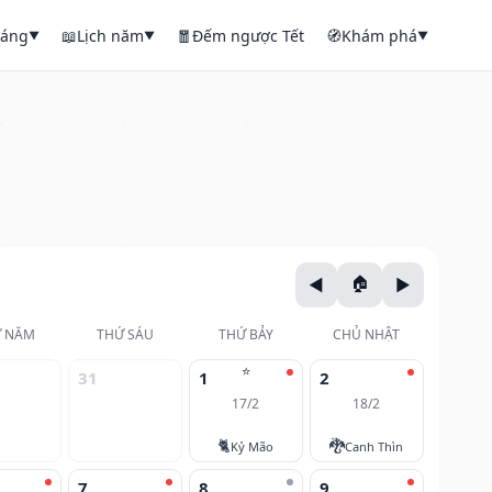
háng
📖
Lịch năm
🧧
Đếm ngược Tết
🧭
Khám phá
▼
▼
▼
 NĂM
THỨ SÁU
THỨ BẢY
CHỦ NHẬT
⭐
31
1
2
17/2
18/2
🐈
🐉
Kỷ Mão
Canh Thìn
7
8
9