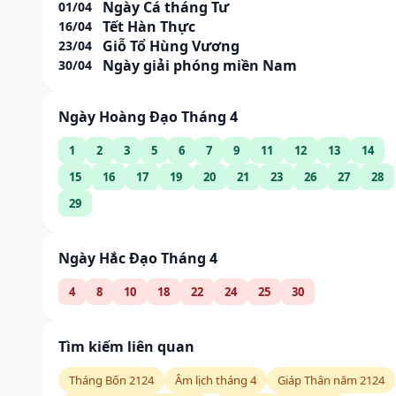
Ngày Cá tháng Tư
01/04
Tết Hàn Thực
16/04
Giỗ Tổ Hùng Vương
23/04
Ngày giải phóng miền Nam
30/04
Ngày Hoàng Đạo Tháng 4
1
2
3
5
6
7
9
11
12
13
14
15
16
17
19
20
21
23
26
27
28
29
Ngày Hắc Đạo Tháng 4
4
8
10
18
22
24
25
30
Tìm kiếm liên quan
Tháng Bốn 2124
Âm lịch tháng 4
Giáp Thân năm 2124