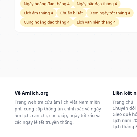
Ngày hoàng đạo tháng 4
Ngày hắc đạo tháng 4
Lịch âm tháng 4
Chuẩn bị Tết
Xem ngày tốt tháng 4
Cung hoàng đạo tháng 4
Lịch vạn niên tháng 4
Về Amlich.org
Liên kết 
Trang web tra cứu âm lịch Việt Nam miễn
Trang chủ
Chuyển đổi 
phí, cung cấp thông tin chính xác về ngày
Gieo quẻ hỏ
âm lịch, can chi, con giáp, ngày tốt xấu và
Lịch năm 2
các ngày lễ tết truyền thống.
Lịch tháng 