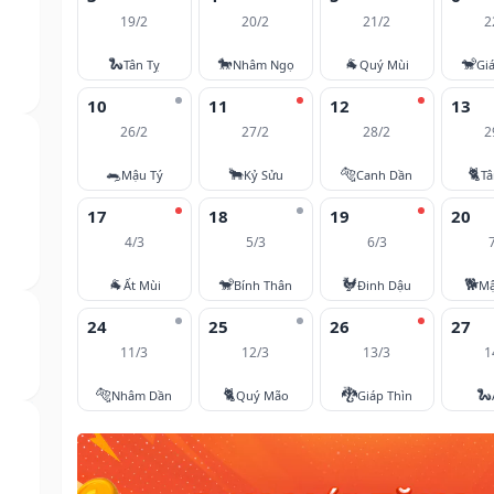
19/2
20/2
21/2
2
🐍
🐎
🐐
🐒
Tân Tỵ
Nhâm Ngọ
Quý Mùi
Gi
10
11
12
13
26/2
27/2
28/2
2
🐀
🐂
🐅
🐈
Mậu Tý
Kỷ Sửu
Canh Dần
T
17
18
19
20
4/3
5/3
6/3
🐐
🐒
🐓
🐕
Ất Mùi
Bính Thân
Đinh Dậu
Mậ
24
25
26
27
11/3
12/3
13/3
1
🐅
🐈
🐉
🐍
Nhâm Dần
Quý Mão
Giáp Thìn