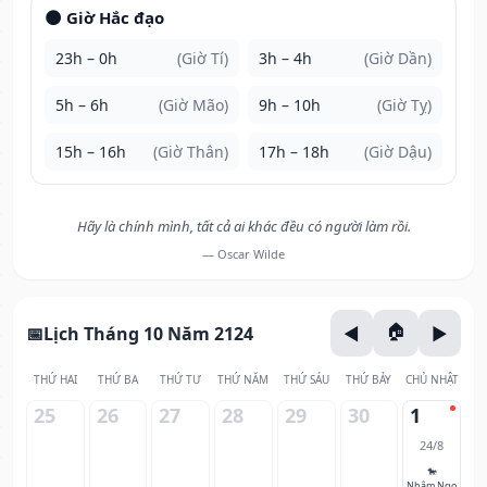
🌑 Giờ Hắc đạo
23h – 0h
(Giờ Tí)
3h – 4h
(Giờ Dần)
5h – 6h
(Giờ Mão)
9h – 10h
(Giờ Tỵ)
15h – 16h
(Giờ Thân)
17h – 18h
(Giờ Dậu)
Hãy là chính mình, tất cả ai khác đều có người làm rồi.
— Oscar Wilde
Lịch Tháng 10 Năm 2124
THỨ HAI
THỨ BA
THỨ TƯ
THỨ NĂM
THỨ SÁU
THỨ BẢY
CHỦ NHẬT
25
26
27
28
29
30
1
24/8
🐎
Nhâm Ngọ