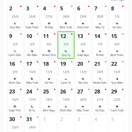
2
3
4
5
6
7
8
25/8
26/8
27/8
28/8
29/8
30/8
1/9
🐐
🐒
🐓
🐕
🐖
🐀
🐂
Quý Mùi
Giáp Thân
Ất Dậu
Bính Tuất
Đinh Hợi
Mậu Tý
Kỷ Sửu
9
10
11
12
13
14
15
2/9
3/9
4/9
5/9
6/9
7/9
8/9
🐅
🐈
🐉
🐍
🐎
🐐
🐒
Canh Dần
Tân Mão
Nhâm Thìn
Quý Tỵ
Giáp Ngọ
Ất Mùi
Bính Thân
16
17
18
19
20
21
22
9/9
10/9
11/9
12/9
13/9
14/9
15/9
🐓
🐕
🐖
🐀
🐂
🐅
🐈
Đinh Dậu
Mậu Tuất
Kỷ Hợi
Canh Tý
Tân Sửu
Nhâm Dần
Quý Mão
23
24
25
26
27
28
29
16/9
17/9
18/9
19/9
20/9
21/9
22/9
🐉
🐍
🐎
🐐
🐒
🐓
🐕
Giáp Thìn
Ất Tỵ
Bính Ngọ
Đinh Mùi
Mậu Thân
Kỷ Dậu
Canh Tuất
30
31
1
2
3
4
5
23/9
24/9