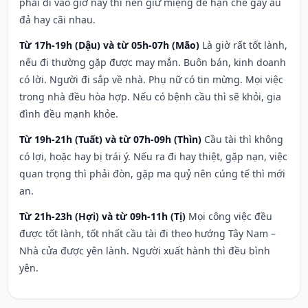
phải đi vào giờ này thì nên giữ miệng để hạn ché gây ẩu
đả hay cãi nhau.
Từ 17h-19h (Dậu) và từ 05h-07h (Mão)
Là giờ rất tốt lành,
nếu đi thường gặp được may mắn. Buôn bán, kinh doanh
có lời. Người đi sắp về nhà. Phụ nữ có tin mừng. Mọi việc
trong nhà đều hòa hợp. Nếu có bệnh cầu thì sẽ khỏi, gia
đình đều mạnh khỏe.
Từ 19h-21h (Tuất) và từ 07h-09h (Thìn)
Cầu tài thì không
có lợi, hoặc hay bị trái ý. Nếu ra đi hay thiệt, gặp nạn, việc
quan trọng thì phải đòn, gặp ma quỷ nên cúng tế thì mới
an.
Từ 21h-23h (Hợi) và từ 09h-11h (Tị)
Mọi công việc đều
được tốt lành, tốt nhất cầu tài đi theo hướng Tây Nam –
Nhà cửa được yên lành. Người xuất hành thì đều bình
yên.