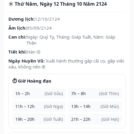
☀️ Thứ Năm, Ngày 12 Tháng 10 Năm 2124
Dương lịch:
12/10/2124
Âm lịch:
05/09/2124
Can chi:
Ngày: Quý Tỵ, Tháng: Giáp Tuất, Năm: Giáp
Thân
Tiết khí:
Hàn lộ
Ngày Huyền Vũ:
Xuất hành thường gặp cãi cọ, gặp việc
xấu, không nên đi
⏱️ Giờ Hoàng đạo
1h – 2h
(Giờ Sửu)
7h – 8h
(Giờ Thìn)
11h – 12h
(Giờ Ngọ)
13h – 14h
(Giờ Mùi)
19h – 20h
(Giờ Tuất)
21h – 22h
(Giờ Hợi)