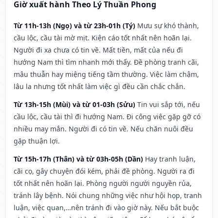
Giờ xuất hành Theo Lý Thuần Phong
Từ 11h-13h (Ngọ) và từ 23h-01h (Tý)
Mưu sự khó thành,
cầu lộc, cầu tài mờ mịt. Kiện cáo tốt nhất nên hoãn lại.
Người đi xa chưa có tin về. Mất tiền, mất của nếu đi
hướng Nam thì tìm nhanh mới thấy. Đề phòng tranh cãi,
mâu thuẫn hay miệng tiếng tầm thường. Việc làm chậm,
lâu la nhưng tốt nhất làm việc gì đều cần chắc chắn.
Từ 13h-15h (Mùi) và từ 01-03h (Sửu)
Tin vui sắp tới, nếu
cầu lộc, cầu tài thì đi hướng Nam. Đi công việc gặp gỡ có
nhiều may mắn. Người đi có tin về. Nếu chăn nuôi đều
gặp thuận lợi.
Từ 15h-17h (Thân) và từ 03h-05h (Dần)
Hay tranh luận,
cãi cọ, gây chuyện đói kém, phải đề phòng. Người ra đi
tốt nhất nên hoãn lại. Phòng người người nguyền rủa,
tránh lây bệnh. Nói chung những việc như hội họp, tranh
luận, việc quan,…nên tránh đi vào giờ này. Nếu bắt buộc