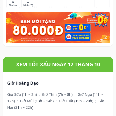
🐖
🐀
Tân Hợi
Nhâm Tý
XEM TỐT XẤU NGÀY 12 THÁNG 10
Giờ Hoàng Đạo
Giờ Sửu (1h – 2h)
;
Giờ Thìn (7h – 8h)
;
Giờ Ngọ (11h –
12h)
;
Giờ Mùi (13h – 14h)
;
Giờ Tuất (19h – 20h)
;
Giờ
Hợi (21h – 22h)