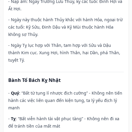
- Nạp âm: Ngày Trường Lưu Thủy, kỵ các tuổi: Đinh Hợi và
Ất Hợi.
- Ngày này thuộc hành Thủy khắc với hành Hỏa, ngoại trừ
các tuổi: Kỷ Sửu, Đinh Dậu và Kỷ Mùi thuộc hành Hỏa
không sợ Thủy.
- Ngày Tỵ lục hợp với Thân, tam hợp với Sửu và Dậu
thành Kim cục. Xung Hợi, hình Thân, hại Dần, phá Thân,
tuyệt Tý.
Bành Tổ Bách Kỵ Nhật
-
Quý
: “Bất từ tụng lí nhược địch cường” - Không nên tiến
hành các việc liên quan đến kiện tụng, ta lý yếu địch lý
mạnh
-
Tỵ
: “Bất viễn hành tài vật phục tàng” - Không nên đi xa
để tránh tiền của mất mát