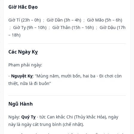
Giờ Hắc Đạo
Giờ Tí (23h – 0h)
;
Giờ Dần (3h – 4h)
;
Giờ Mão (5h – 6h)
;
Giờ Tỵ (9h – 10h)
;
Giờ Thân (15h – 16h)
;
Giờ Dậu (17h
– 18h)
Các Ngày Kỵ
Phạm phải ngày:
-
Nguyệt Kỵ
: “Mùng năm, mười bốn, hai ba - Đi chơi còn
thiệt, nữa là đi buôn”
Ngũ Hành
Ngày:
Quý Tỵ
- tức Can khắc Chi (Thủy khắc Hỏa), ngày
này là ngày cát trung bình (chế nhật).