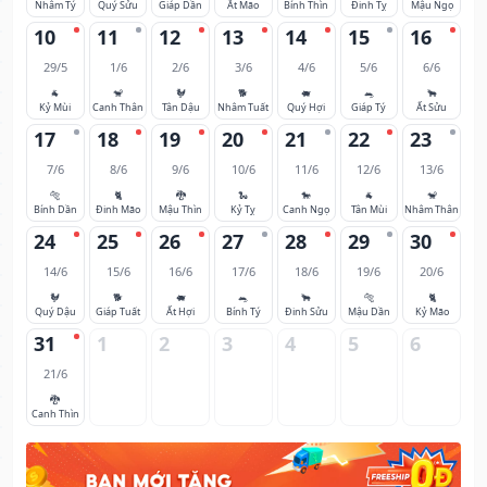
Nhâm Tý
Quý Sửu
Giáp Dần
Ất Mão
Bính Thìn
Đinh Tỵ
Mậu Ngọ
10
11
12
13
14
15
16
29/5
1/6
2/6
3/6
4/6
5/6
6/6
🐐
🐒
🐓
🐕
🐖
🐀
🐂
Kỷ Mùi
Canh Thân
Tân Dậu
Nhâm Tuất
Quý Hợi
Giáp Tý
Ất Sửu
17
18
19
20
21
22
23
7/6
8/6
9/6
10/6
11/6
12/6
13/6
🐅
🐈
🐉
🐍
🐎
🐐
🐒
Bính Dần
Đinh Mão
Mậu Thìn
Kỷ Tỵ
Canh Ngọ
Tân Mùi
Nhâm Thân
24
25
26
27
28
29
30
14/6
15/6
16/6
17/6
18/6
19/6
20/6
🐓
🐕
🐖
🐀
🐂
🐅
🐈
Quý Dậu
Giáp Tuất
Ất Hợi
Bính Tý
Đinh Sửu
Mậu Dần
Kỷ Mão
31
1
2
3
4
5
6
21/6
🐉
Canh Thìn