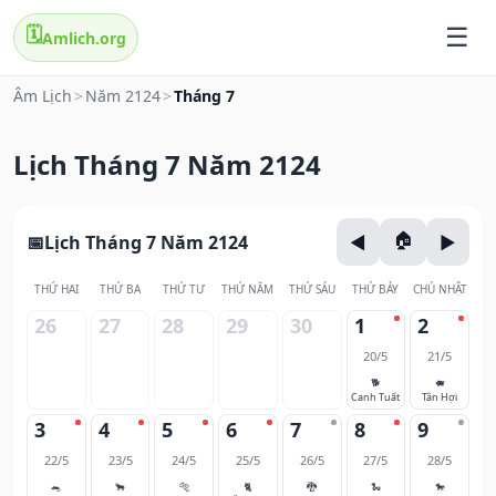
🗓️
Amlich.org
Âm Lịch
>
Năm 2124
>
Tháng 7
Lịch Tháng 7 Năm 2124
Lịch Tháng 7 Năm 2124
THỨ HAI
THỨ BA
THỨ TƯ
THỨ NĂM
THỨ SÁU
THỨ BẢY
CHỦ NHẬT
26
27
28
29
30
1
2
20/5
21/5
🐕
🐖
Canh Tuất
Tân Hợi
3
4
5
6
7
8
9
22/5
23/5
24/5
25/5
26/5
27/5
28/5
🐀
🐂
🐅
🐈
🐉
🐍
🐎