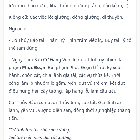
lợi (như tháo nước, khai thông mương rảnh, đào kênh,...)
Kiêng cữ
: Các việc lót giường, đóng giường, đi thuyền.
Ngoại lệ
:
- Cơ Thủy Báo tại: Thân, Tý, Thìn trăm việc kỵ. Duy tại Tý có
thể tạm dùng.
- Ngày Thìn Sao Cơ Đăng Viên lẽ ra rất tốt tuy nhiên lại
phạm
Phục Đoạn
. Bởi phạm Phục Đoạn thì rất kỵ xuất
hành, chôn cất, chia lãnh gia tài, các vụ thừa kế, khởi
công làm lò nhuộm lò gốm. Nên: dứt vú trẻ em, kết dứt
điều hung hại, xây tường, lấp hang lỗ, làm cầu tiêu.
Cơ: Thủy Báo (con beo): Thủy tinh, sao tốt. Gia đình an
lành, yên vui, vượng điền sản, đồng thời sự nghiệp thăng
tiến.
“Cơ tinh tạo tác chủ cao cường,
Tuế tuế niên niên đại cát xương,