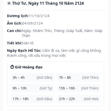
☀️ Thứ Tư, Ngày 11 Tháng 10 Năm 2124
Dương lịch:
11/10/2124
Âm lịch:
04/09/2124
Can chi:
Ngày: Nhâm Thìn, Tháng: Giáp Tuất, Năm: Giáp
Thân
Tiết khí:
Hàn lộ
Ngày Bạch Hổ Túc:
Cấm đi xa, làm việc gì cũng không
thành công, rất xấu trong mọi việc
⏱️ Giờ Hoàng đạo
3h – 4h
(Giờ Dần)
7h – 8h
(Giờ Thìn)
9h – 10h
(Giờ Tỵ)
15h – 16h
(Giờ Thân)
17h – 18h
(Giờ Dậu)
21h – 22h
(Giờ Hợi)