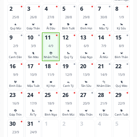
2
3
4
5
6
7
8
25/8
26/8
27/8
28/8
29/8
30/8
1/9
🐐
🐒
🐓
🐕
🐖
🐀
🐂
Quý Mùi
Giáp Thân
Ất Dậu
Bính Tuất
Đinh Hợi
Mậu Tý
Kỷ Sửu
9
10
11
12
13
14
15
2/9
3/9
4/9
5/9
6/9
7/9
8/9
🐅
🐈
🐉
🐍
🐎
🐐
🐒
Canh Dần
Tân Mão
Nhâm Thìn
Quý Tỵ
Giáp Ngọ
Ất Mùi
Bính Thân
16
17
18
19
20
21
22
9/9
10/9
11/9
12/9
13/9
14/9
15/9
🐓
🐕
🐖
🐀
🐂
🐅
🐈
Đinh Dậu
Mậu Tuất
Kỷ Hợi
Canh Tý
Tân Sửu
Nhâm Dần
Quý Mão
23
24
25
26
27
28
29
16/9
17/9
18/9
19/9
20/9
21/9
22/9
🐉
🐍
🐎
🐐
🐒
🐓
🐕
Giáp Thìn
Ất Tỵ
Bính Ngọ
Đinh Mùi
Mậu Thân
Kỷ Dậu
Canh Tuất
30
31
1
2
3
4
5
23/9
24/9