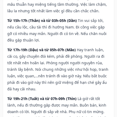
mâu thuẫn hay miệng tiếng tầm thường. Việc làm chậm,
lâu la nhưng tốt nhất làm việc gì đều cần chắc chắn.
Từ 15h-17h (Thân) và từ 03h-05h (Dần)
Tin vui sắp tới,
nếu cầu lộc, cầu tài thì đi hướng Nam. Đi công việc gặp
gỡ có nhiều may mắn. Người đi có tin về. Nếu chăn nuôi
đều gặp thuận lợi.
Từ 17h-19h (Dậu) và từ 05h-07h (Mão)
Hay tranh luận,
cãi cọ, gây chuyện đói kém, phải đề phòng. Người ra đi
tốt nhất nên hoãn lại. Phòng người người nguyền rủa,
tránh lây bệnh. Nói chung những việc như hội họp, tranh
luận, việc quan,…nên tránh đi vào giờ này. Nếu bắt buộc
phải đi vào giờ này thì nên giữ miệng để hạn ché gây ẩu
đả hay cãi nhau.
Từ 19h-21h (Tuất) và từ 07h-09h (Thìn)
Là giờ rất tốt
lành, nếu đi thường gặp được may mắn. Buôn bán, kinh
doanh có lời. Người đi sắp về nhà. Phụ nữ có tin mừng.