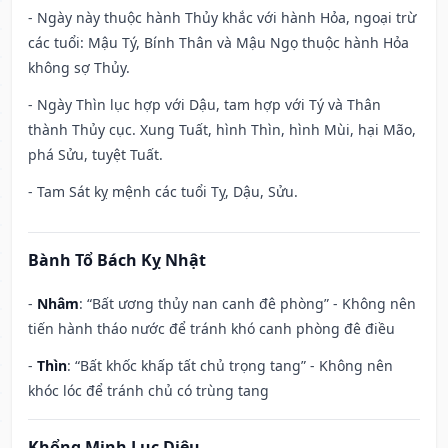
- Ngày này thuộc hành Thủy khắc với hành Hỏa, ngoại trừ
các tuổi: Mậu Tý, Bính Thân và Mậu Ngọ thuộc hành Hỏa
không sợ Thủy.
- Ngày Thìn lục hợp với Dậu, tam hợp với Tý và Thân
thành Thủy cục. Xung Tuất, hình Thìn, hình Mùi, hại Mão,
phá Sửu, tuyệt Tuất.
- Tam Sát kỵ mệnh các tuổi Tỵ, Dậu, Sửu.
Bành Tổ Bách Kỵ Nhật
-
Nhâm
: “Bất ương thủy nan canh đê phòng” - Không nên
tiến hành tháo nước để tránh khó canh phòng đê điều
-
Thìn
: “Bất khốc khấp tất chủ trọng tang” - Không nên
khóc lóc để tránh chủ có trùng tang
Khổng Minh Lục Diệu