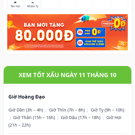
🐖
🐀
Tân Hợi
Nhâm Tý
XEM TỐT XẤU NGÀY 11 THÁNG 10
Giờ Hoàng Đạo
Giờ Dần (3h – 4h)
;
Giờ Thìn (7h – 8h)
;
Giờ Tỵ (9h – 10h)
;
Giờ Thân (15h – 16h)
;
Giờ Dậu (17h – 18h)
;
Giờ Hợi
(21h – 22h)