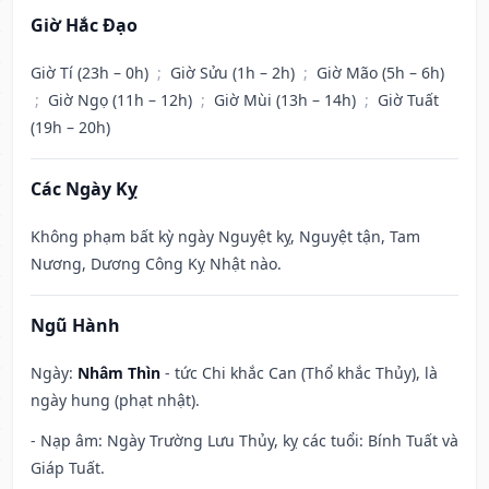
Giờ Hắc Đạo
Giờ Tí (23h – 0h)
;
Giờ Sửu (1h – 2h)
;
Giờ Mão (5h – 6h)
;
Giờ Ngọ (11h – 12h)
;
Giờ Mùi (13h – 14h)
;
Giờ Tuất
(19h – 20h)
Các Ngày Kỵ
Không phạm bất kỳ ngày Nguyệt kỵ, Nguyệt tận, Tam
Nương, Dương Công Kỵ Nhật nào.
Ngũ Hành
Ngày:
Nhâm Thìn
- tức Chi khắc Can (Thổ khắc Thủy), là
ngày hung (phạt nhật).
- Nạp âm: Ngày Trường Lưu Thủy, kỵ các tuổi: Bính Tuất và
Giáp Tuất.