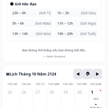
🌑 Giờ Hắc đạo
23h – 0h
(Giờ Tí)
1h – 2h
(Giờ Sửu)
5h – 6h
(Giờ Mão)
11h – 12h
(Giờ Ngọ)
13h – 14h
(Giờ Mùi)
19h – 20h
(Giờ Tuất)
Bạn không thể thắng nếu bạn không bắt đầu.
— Helen Rowland
Lịch Tháng 10 Năm 2124
THỨ HAI
THỨ BA
THỨ TƯ
THỨ NĂM
THỨ SÁU
THỨ BẢY
CHỦ NHẬT
25
26
27
28
29
30
1
24/8
🐎
Nhâm Ngọ