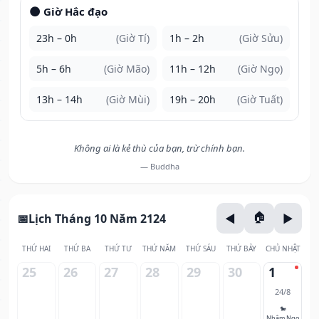
🌑 Giờ Hắc đạo
23h – 0h
(Giờ Tí)
1h – 2h
(Giờ Sửu)
5h – 6h
(Giờ Mão)
11h – 12h
(Giờ Ngọ)
13h – 14h
(Giờ Mùi)
19h – 20h
(Giờ Tuất)
Không ai là kẻ thù của bạn, trừ chính bạn.
— Buddha
Lịch Tháng 10 Năm 2124
THỨ HAI
THỨ BA
THỨ TƯ
THỨ NĂM
THỨ SÁU
THỨ BẢY
CHỦ NHẬT
25
26
27
28
29
30
1
24/8
🐎
Nhâm Ngọ