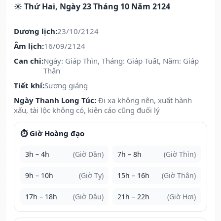
☀️ Thứ Hai, Ngày 23 Tháng 10 Năm 2124
Dương lịch:
23/10/2124
Âm lịch:
16/09/2124
Can chi:
Ngày: Giáp Thìn, Tháng: Giáp Tuất, Năm: Giáp
Thân
Tiết khí:
Sương giáng
Ngày Thanh Long Túc:
Đi xa không nên, xuất hành
xấu, tài lộc không có, kiện cáo cũng đuối lý
⏱️ Giờ Hoàng đạo
3h – 4h
(Giờ Dần)
7h – 8h
(Giờ Thìn)
9h – 10h
(Giờ Tỵ)
15h – 16h
(Giờ Thân)
17h – 18h
(Giờ Dậu)
21h – 22h
(Giờ Hợi)