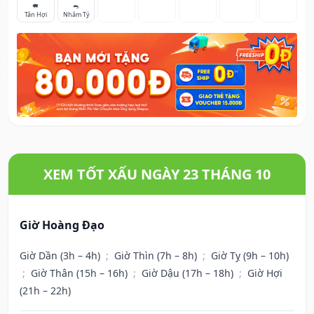
🐖
🐀
Tân Hợi
Nhâm Tý
XEM TỐT XẤU NGÀY 23 THÁNG 10
Giờ Hoàng Đạo
Giờ Dần (3h – 4h)
;
Giờ Thìn (7h – 8h)
;
Giờ Tỵ (9h – 10h)
;
Giờ Thân (15h – 16h)
;
Giờ Dậu (17h – 18h)
;
Giờ Hợi
(21h – 22h)