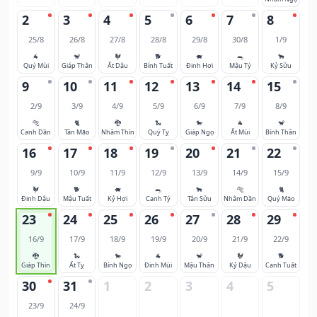
2
3
4
5
6
7
8
25/8
26/8
27/8
28/8
29/8
30/8
1/9
🐐
🐒
🐓
🐕
🐖
🐀
🐂
Quý Mùi
Giáp Thân
Ất Dậu
Bính Tuất
Đinh Hợi
Mậu Tý
Kỷ Sửu
9
10
11
12
13
14
15
2/9
3/9
4/9
5/9
6/9
7/9
8/9
🐅
🐈
🐉
🐍
🐎
🐐
🐒
Canh Dần
Tân Mão
Nhâm Thìn
Quý Tỵ
Giáp Ngọ
Ất Mùi
Bính Thân
16
17
18
19
20
21
22
9/9
10/9
11/9
12/9
13/9
14/9
15/9
🐓
🐕
🐖
🐀
🐂
🐅
🐈
Đinh Dậu
Mậu Tuất
Kỷ Hợi
Canh Tý
Tân Sửu
Nhâm Dần
Quý Mão
23
24
25
26
27
28
29
16/9
17/9
18/9
19/9
20/9
21/9
22/9
🐉
🐍
🐎
🐐
🐒
🐓
🐕
Giáp Thìn
Ất Tỵ
Bính Ngọ
Đinh Mùi
Mậu Thân
Kỷ Dậu
Canh Tuất
30
31
1
2
3
4
5
23/9
24/9