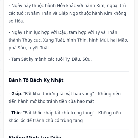
- Ngày này thuộc hành Hỏa khắc với hành Kim, ngoại trừ
các tuổi: Nhâm Thân và Giáp Ngọ thuộc hành Kim không
sợ Hỏa.
- Ngày Thìn lục hợp với Dậu, tam hợp với Tý và Thân
thành Thủy cục. Xung Tuất, hình Thìn, hình Mùi, hại Mão,
phá Sửu, tuyệt Tuất.
- Tam Sát kỵ mệnh các tuổi Tỵ, Dậu, Sửu.
Bành Tổ Bách Kỵ Nhật
-
Giáp
: “Bất khai thương tài vật hao vong” - Không nên
tiến hành mở kho tránh tiền của hao mất
-
Thìn
: “Bất khốc khấp tất chủ trọng tang” - Không nên
khóc lóc để tránh chủ có trùng tang
Khổng Minh Lục Diệu