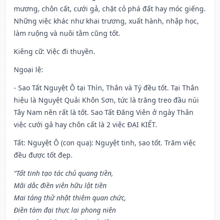
mương, chôn cất, cưới gả, chặt cỏ phá đất hay móc giếng.
Những việc khác như khai trương, xuất hành, nhập học,
làm ruộng và nuôi tằm cũng tốt.
Kiêng cữ
: Việc đi thuyền.
Ngoại lệ
:
- Sao Tất Nguyệt Ô tại Thìn, Thân và Tý đều tốt. Tại Thân
hiệu là Nguyệt Quải Khôn Sơn, tức là trăng treo đầu núi
Tây Nam nên rất là tốt. Sao Tất Đăng Viên ở ngày Thân
việc cưới gả hay chôn cất là 2 việc ĐẠI KIẾT.
Tất: Nguyệt Ô (con quạ): Nguyệt tinh, sao tốt. Trăm việc
đều được tốt đẹp.
“Tất tinh tạo tác chủ quang tiền,
Mãi dắc điền viên hữu lật tiền
Mai táng thử nhật thiêm quan chức,
Điền tàm đại thực lai phong niên