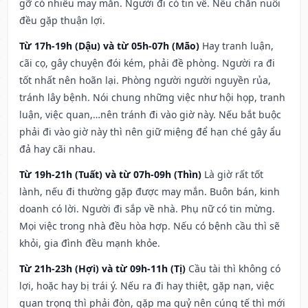
gỡ có nhiều may mắn. Người đi có tin về. Nếu chăn nuôi
đều gặp thuận lợi.
Từ 17h-19h (Dậu) và từ 05h-07h (Mão)
Hay tranh luận,
cãi cọ, gây chuyện đói kém, phải đề phòng. Người ra đi
tốt nhất nên hoãn lại. Phòng người người nguyền rủa,
tránh lây bệnh. Nói chung những việc như hội họp, tranh
luận, việc quan,…nên tránh đi vào giờ này. Nếu bắt buộc
phải đi vào giờ này thì nên giữ miệng để hạn ché gây ẩu
đả hay cãi nhau.
Từ 19h-21h (Tuất) và từ 07h-09h (Thìn)
Là giờ rất tốt
lành, nếu đi thường gặp được may mắn. Buôn bán, kinh
doanh có lời. Người đi sắp về nhà. Phụ nữ có tin mừng.
Mọi việc trong nhà đều hòa hợp. Nếu có bệnh cầu thì sẽ
khỏi, gia đình đều mạnh khỏe.
Từ 21h-23h (Hợi) và từ 09h-11h (Tị)
Cầu tài thì không có
lợi, hoặc hay bị trái ý. Nếu ra đi hay thiệt, gặp nạn, việc
quan trọng thì phải đòn, gặp ma quỷ nên cúng tế thì mới