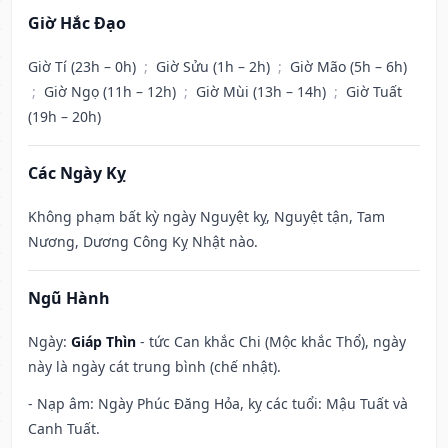
Giờ Hắc Đạo
Giờ Tí (23h – 0h)
;
Giờ Sửu (1h – 2h)
;
Giờ Mão (5h – 6h)
;
Giờ Ngọ (11h – 12h)
;
Giờ Mùi (13h – 14h)
;
Giờ Tuất
(19h – 20h)
Các Ngày Kỵ
Không phạm bất kỳ ngày Nguyệt kỵ, Nguyệt tận, Tam
Nương, Dương Công Kỵ Nhật nào.
Ngũ Hành
Ngày:
Giáp Thìn
- tức Can khắc Chi (Mộc khắc Thổ), ngày
này là ngày cát trung bình (chế nhật).
- Nạp âm: Ngày Phúc Đăng Hỏa, kỵ các tuổi: Mậu Tuất và
Canh Tuất.