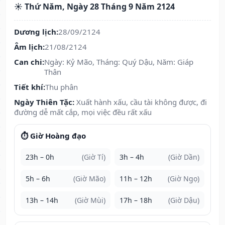
☀️ Thứ Năm, Ngày 28 Tháng 9 Năm 2124
Dương lịch:
28/09/2124
Âm lịch:
21/08/2124
Can chi:
Ngày: Kỷ Mão, Tháng: Quý Dậu, Năm: Giáp
Thân
Tiết khí:
Thu phân
Ngày Thiên Tặc:
Xuất hành xấu, cầu tài không được, đi
đường dễ mất cắp, mọi việc đều rất xấu
⏱️ Giờ Hoàng đạo
23h – 0h
(Giờ Tí)
3h – 4h
(Giờ Dần)
5h – 6h
(Giờ Mão)
11h – 12h
(Giờ Ngọ)
13h – 14h
(Giờ Mùi)
17h – 18h
(Giờ Dậu)