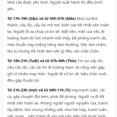
Nhà cửa được yên lành. Người xuất hành thì đều bình
yên.
Từ 17h-19h (Dậu) và từ 05h-07h (Mão)
Mưu sự khó
thành, cầu lộc, cầu tài mờ mịt. Kiện cáo tốt nhất nên hoãn
lại. Người đi xa chưa có tin về. Mất tiền, mất của nếu đi
hướng Nam thì tìm nhanh mới thấy. Đề phòng tranh cãi,
mâu thuẫn hay miệng tiếng tầm thường. Việc làm chậm,
lâu la nhưng tốt nhất làm việc gì đều cần chắc chắn.
Từ 19h-21h (Tuất) và từ 07h-09h (Thìn)
Tin vui sắp tới,
nếu cầu lộc, cầu tài thì đi hướng Nam. Đi công việc gặp
gỡ có nhiều may mắn. Người đi có tin về. Nếu chăn nuôi
đều gặp thuận lợi.
Từ 21h-23h (Hợi) và từ 09h-11h (Tị)
Hay tranh luận, cãi
cọ, gây chuyện đói kém, phải đề phòng. Người ra đi tốt
nhất nên hoãn lại. Phòng người người nguyền rủa, tránh
lây bệnh. Nói chung những việc như hội họp, tranh luận,
việc quan,…nên tránh đi vào giờ này. Nếu bắt buộc phải