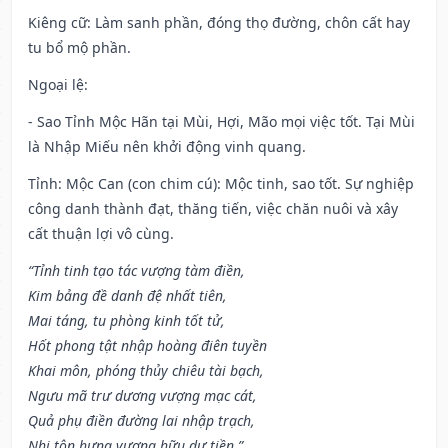
Kiêng cữ
: Làm sanh phần, đóng thọ đường, chôn cất hay
tu bổ mộ phần.
Ngoại lệ
:
- Sao Tỉnh Mộc Hãn tại Mùi, Hợi, Mão mọi việc tốt. Tại Mùi
là Nhập Miếu nên khởi động vinh quang.
Tỉnh: Mộc Can (con chim cú): Mộc tinh, sao tốt. Sự nghiệp
công danh thành đạt, thăng tiến, việc chăn nuôi và xây
cất thuận lợi vô cùng.
“Tỉnh tinh tạo tác vượng tàm điền,
Kim bảng đề danh đệ nhất tiên,
Mai táng, tu phòng kinh tốt tử,
Hốt phong tật nhập hoàng điên tuyền
Khai môn, phóng thủy chiêu tài bạch,
Ngưu mã trư dương vượng mạc cát,
Quả phụ điền đường lai nhập trạch,
Nhi tôn hưng vượng hữu dư tiền.”