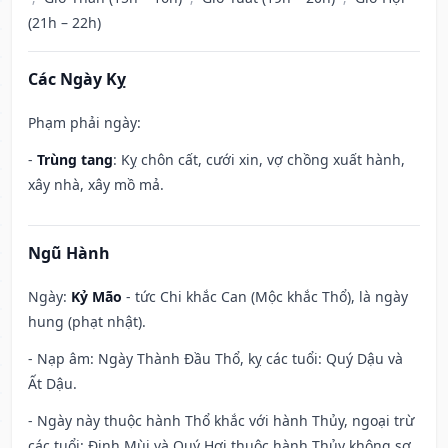
(21h – 22h)
Các Ngày Kỵ
Phạm phải ngày:
-
Trùng tang
: Kỵ chôn cất, cưới xin, vợ chồng xuất hành,
xây nhà, xây mồ mả.
Ngũ Hành
Ngày:
Kỷ Mão
- tức Chi khắc Can (Mộc khắc Thổ), là ngày
hung (phạt nhật).
- Nạp âm: Ngày Thành Đầu Thổ, kỵ các tuổi: Quý Dậu và
Ất Dậu.
- Ngày này thuộc hành Thổ khắc với hành Thủy, ngoại trừ
các tuổi: Đinh Mùi và Quý Hợi thuộc hành Thủy không sợ