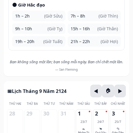
🌑 Giờ Hắc đạo
1h – 2h
(Giờ Sửu)
7h – 8h
(Giờ Thìn)
9h – 10h
(Giờ Tỵ)
15h – 16h
(Giờ Thân)
19h – 20h
(Giờ Tuất)
21h – 22h
(Giờ Hợi)
Bạn không sống một lần; bạn sống mỗi ngày. Bạn chỉ chết một lần.
— Ian Fleming
Lịch Tháng 9 Năm 2124
THỨ HAI
THỨ BA
THỨ TƯ
THỨ NĂM
THỨ SÁU
THỨ BẢY
CHỦ NHẬT
28
29
30
31
1
2
3
23/7
24/7
25/7
🐀
🐂
🐅
Nhâm Tý
Quý Sửu
Giáp Dần