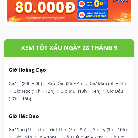
XEM TỐT XẤU NGÀY 28 THÁNG 9
Giờ Hoàng Đạo
Giờ Tí (23h – 0h)
;
Giờ Dần (3h – 4h)
;
Giờ Mão (5h – 6h)
;
Giờ Ngọ (11h – 12h)
;
Giờ Mùi (13h – 14h)
;
Giờ Dậu
(17h – 18h)
Giờ Hắc Đạo
Giờ Sửu (1h – 2h)
;
Giờ Thìn (7h – 8h)
;
Giờ Tỵ (9h – 10h)
;
Giờ Thân (15h – 16h)
;
Giờ Tuất (19h – 20h)
;
Giờ Hợi