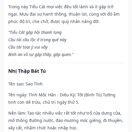
Trong này Tiểu Cát mọi việc đều tốt lành và ít gặp trở
ngại. Mưu đại sự hanh thông, thuận lợi, cùng với đó âm
phúc độ trì, che chở, được quý nhân nâng đỡ.
“Tiểu Cát gặp hội thanh long
Cầu tài cầu lộc ở trong quẻ này
Cầu tài toại ý vui vầy
Bình an vô sự gặp thầy, gặp quen.”
Nhị Thập Bát Tú
Tên sao
: Sao Tỉnh
Tên ngày
: Tỉnh Mộc Hãn - Diêu Kỳ: Tốt (Bình Tú) Tướng
tinh con dê trừu, chủ trị ngày thứ 5.
Nên làm
: Tạo tác nhiều việc rất tốt như trổ cửa dựng cửa,
mở thông đường nước, đào mương móc giếng, đi thuyền,
xây cất, nhậm chức hoặc nhập học.