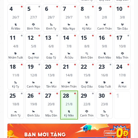
4
5
6
7
8
9
10
26/7
27/7
28/7
29/7
1/8
2/8
3/8
🐈
🐉
🐍
🐎
🐐
🐒
🐓
Ất Mão
Bính Thìn
Đinh Tỵ
Mậu Ngọ
Kỷ Mùi
Canh Thân
Tân Dậu
11
12
13
14
15
16
17
4/8
5/8
6/8
7/8
8/8
9/8
10/8
🐕
🐖
🐀
🐂
🐅
🐈
🐉
Nhâm Tuất
Quý Hợi
Giáp Tý
Ất Sửu
Bính Dần
Đinh Mão
Mậu Thìn
18
19
20
21
22
23
24
11/8
12/8
13/8
14/8
15/8
16/8
17/8
🐍
🐎
🐐
🐒
🐓
🐕
🐖
Kỷ Tỵ
Canh Ngọ
Tân Mùi
Nhâm Thân
Quý Dậu
Giáp Tuất
Ất Hợi
25
26
27
28
29
30
1
18/8
19/8
20/8
21/8
22/8
23/8
🐀
🐂
🐅
🐈
🐉
🐍
Bính Tý
Đinh Sửu
Mậu Dần
Kỷ Mão
Canh Thìn
Tân Tỵ