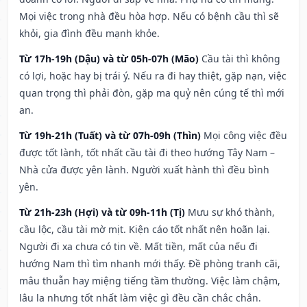
Mọi việc trong nhà đều hòa hợp. Nếu có bệnh cầu thì sẽ
khỏi, gia đình đều mạnh khỏe.
Từ 17h-19h (Dậu) và từ 05h-07h (Mão)
Cầu tài thì không
có lợi, hoặc hay bị trái ý. Nếu ra đi hay thiệt, gặp nạn, việc
quan trọng thì phải đòn, gặp ma quỷ nên cúng tế thì mới
an.
Từ 19h-21h (Tuất) và từ 07h-09h (Thìn)
Mọi công việc đều
được tốt lành, tốt nhất cầu tài đi theo hướng Tây Nam –
Nhà cửa được yên lành. Người xuất hành thì đều bình
yên.
Từ 21h-23h (Hợi) và từ 09h-11h (Tị)
Mưu sự khó thành,
cầu lộc, cầu tài mờ mịt. Kiện cáo tốt nhất nên hoãn lại.
Người đi xa chưa có tin về. Mất tiền, mất của nếu đi
hướng Nam thì tìm nhanh mới thấy. Đề phòng tranh cãi,
mâu thuẫn hay miệng tiếng tầm thường. Việc làm chậm,
lâu la nhưng tốt nhất làm việc gì đều cần chắc chắn.