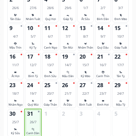
26/6
27/6
28/6
29/6
1/7
2/7
3/7
🐓
🐕
🐖
🐀
🐂
🐅
🐈
Tân Dậu
Nhâm Tuất
Quý Hợi
Giáp Tý
Ất Sửu
Bính Dần
Đinh Mão
9
10
11
12
13
14
15
4/7
5/7
6/7
7/7
8/7
9/7
10/7
🐉
🐍
🐎
🐐
🐒
🐓
🐕
Mậu Thìn
Kỷ Tỵ
Canh Ngọ
Tân Mùi
Nhâm Thân
Quý Dậu
Giáp Tuất
16
17
18
19
20
21
22
11/7
12/7
13/7
14/7
15/7
16/7
17/7
🐖
🐀
🐂
🐅
🐈
🐉
🐍
Ất Hợi
Bính Tý
Đinh Sửu
Mậu Dần
Kỷ Mão
Canh Thìn
Tân Tỵ
23
24
25
26
27
28
29
18/7
19/7
20/7
21/7
22/7
23/7
24/7
🐎
🐐
🐒
🐓
🐕
🐖
🐀
Nhâm Ngọ
Quý Mùi
Giáp Thân
Ất Dậu
Bính Tuất
Đinh Hợi
Mậu Tý
30
31
1
2
3
4
5
25/7
26/7
🐂
🐅
Kỷ Sửu
Canh Dần