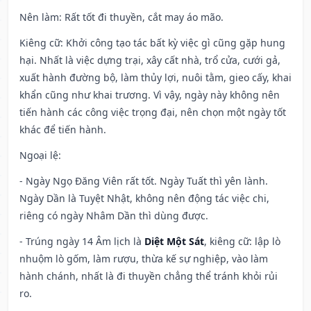
Nên làm
: Rất tốt đi thuyền, cắt may áo mão.
Kiêng cữ
: Khởi công tạo tác bất kỳ việc gì cũng gặp hung
hại. Nhất là việc dựng trại, xây cất nhà, trổ cửa, cưới gả,
xuất hành đường bộ, làm thủy lợi, nuôi tằm, gieo cấy, khai
khẩn cũng như khai trương. Vì vậy, ngày này không nên
tiến hành các công việc trọng đại, nên chọn một ngày tốt
khác để tiến hành.
Ngoại lệ
:
- Ngày Ngọ Đăng Viên rất tốt. Ngày Tuất thì yên lành.
Ngày Dần là Tuyệt Nhật, không nên động tác việc chi,
riêng có ngày Nhâm Dần thì dùng được.
- Trúng ngày 14 Âm lịch là
Diệt Một Sát
, kiêng cữ: lập lò
nhuộm lò gốm, làm rượu, thừa kế sự nghiệp, vào làm
hành chánh, nhất là đi thuyền chẳng thể tránh khỏi rủi
ro.