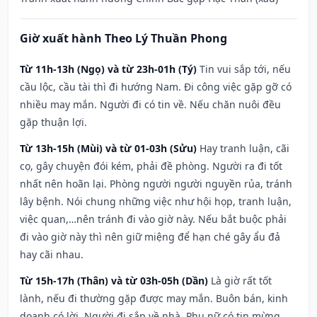
Giờ xuất hành Theo Lý Thuần Phong
Từ 11h-13h (Ngọ) và từ 23h-01h (Tý)
Tin vui sắp tới, nếu
cầu lộc, cầu tài thì đi hướng Nam. Đi công việc gặp gỡ có
nhiều may mắn. Người đi có tin về. Nếu chăn nuôi đều
gặp thuận lợi.
Từ 13h-15h (Mùi) và từ 01-03h (Sửu)
Hay tranh luận, cãi
cọ, gây chuyện đói kém, phải đề phòng. Người ra đi tốt
nhất nên hoãn lại. Phòng người người nguyền rủa, tránh
lây bệnh. Nói chung những việc như hội họp, tranh luận,
việc quan,…nên tránh đi vào giờ này. Nếu bắt buộc phải
đi vào giờ này thì nên giữ miệng để hạn ché gây ẩu đả
hay cãi nhau.
Từ 15h-17h (Thân) và từ 03h-05h (Dần)
Là giờ rất tốt
lành, nếu đi thường gặp được may mắn. Buôn bán, kinh
doanh có lời. Người đi sắp về nhà. Phụ nữ có tin mừng.