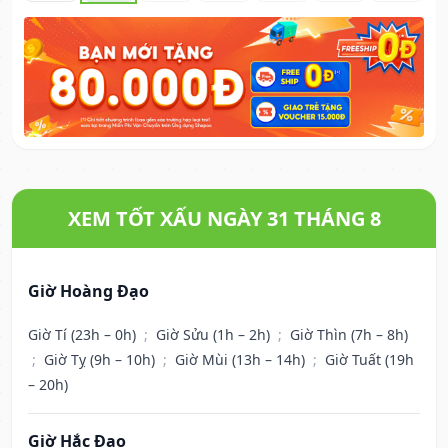
XEM TỐT XẤU NGÀY 31 THÁNG 8
Giờ Hoàng Đạo
Giờ Tí (23h – 0h)
;
Giờ Sửu (1h – 2h)
;
Giờ Thìn (7h – 8h)
;
Giờ Tỵ (9h – 10h)
;
Giờ Mùi (13h – 14h)
;
Giờ Tuất (19h
– 20h)
Giờ Hắc Đạo