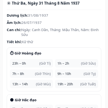
☀️ Thứ Ba, Ngày 31 Tháng 8 Năm 1937
Dương lịch:
31/08/1937
Âm lịch:
26/07/1937
Can chi:
Ngày: Canh Dần, Tháng: Mậu Thân, Năm: Đinh
Sửu
Tiết khí:
Xử thử
⏱️ Giờ Hoàng đạo
23h – 0h
(Giờ Tí)
1h – 2h
(Giờ Sửu)
7h – 8h
(Giờ Thìn)
9h – 10h
(Giờ Tỵ)
13h – 14h
(Giờ Mùi)
19h – 20h
(Giờ Tuất)
🌑 Giờ Hắc đạo