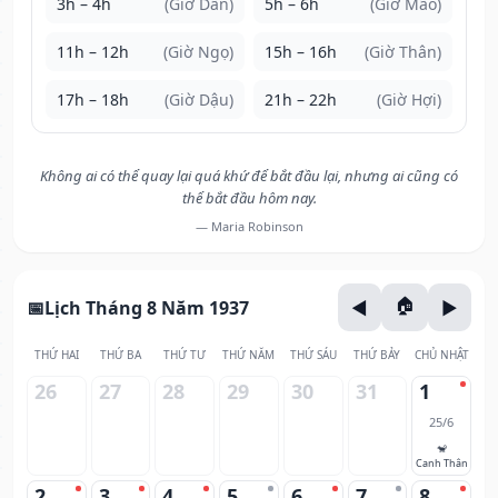
3h – 4h
(Giờ Dần)
5h – 6h
(Giờ Mão)
11h – 12h
(Giờ Ngọ)
15h – 16h
(Giờ Thân)
17h – 18h
(Giờ Dậu)
21h – 22h
(Giờ Hợi)
Không ai có thể quay lại quá khứ để bắt đầu lại, nhưng ai cũng có
thể bắt đầu hôm nay.
— Maria Robinson
Lịch Tháng 8 Năm 1937
THỨ HAI
THỨ BA
THỨ TƯ
THỨ NĂM
THỨ SÁU
THỨ BẢY
CHỦ NHẬT
26
27
28
29
30
31
1
25/6
🐒
Canh Thân
2
3
4
5
6
7
8