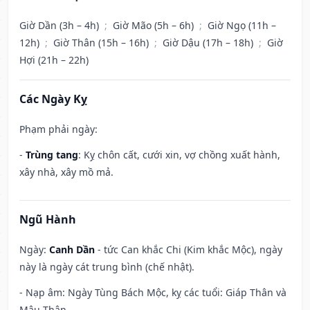
Giờ Dần (3h – 4h)
;
Giờ Mão (5h – 6h)
;
Giờ Ngọ (11h –
12h)
;
Giờ Thân (15h – 16h)
;
Giờ Dậu (17h – 18h)
;
Giờ
Hợi (21h – 22h)
Các Ngày Kỵ
Phạm phải ngày:
-
Trùng tang
: Kỵ chôn cất, cưới xin, vợ chồng xuất hành,
xây nhà, xây mồ mả.
Ngũ Hành
Ngày:
Canh Dần
- tức Can khắc Chi (Kim khắc Mộc), ngày
này là ngày cát trung bình (chế nhật).
- Nạp âm: Ngày Tùng Bách Mộc, kỵ các tuổi: Giáp Thân và
Mậu Thân.