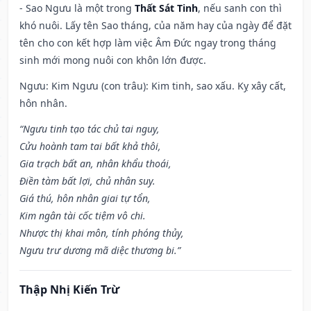
- Sao Ngưu là một trong
Thất Sát Tinh
, nếu sanh con thì
khó nuôi. Lấy tên Sao tháng, của năm hay của ngày để đặt
tên cho con kết hợp làm việc Âm Đức ngay trong tháng
sinh mới mong nuôi con khôn lớn được.
Ngưu: Kim Ngưu (con trâu): Kim tinh, sao xấu. Kỵ xây cất,
hôn nhân.
“Ngưu tinh tạo tác chủ tai nguy,
Cửu hoành tam tai bất khả thôi,
Gia trạch bất an, nhân khẩu thoái,
Điền tàm bất lợi, chủ nhân suy.
Giá thú, hôn nhân giai tự tổn,
Kim ngân tài cốc tiệm vô chi.
Nhược thị khai môn, tính phóng thủy,
Ngưu trư dương mã diệc thương bi.”
Thập Nhị Kiến Trừ