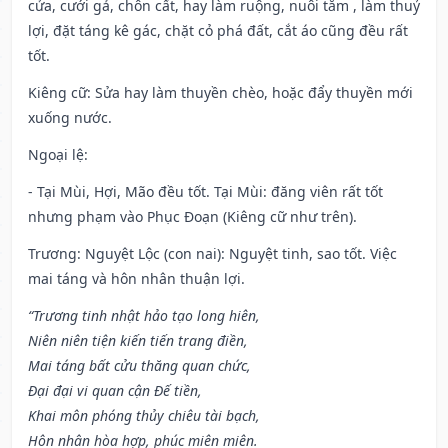
cửa, cưới gả, chôn cất, hay làm ruộng, nuôi tằm , làm thuỷ
lợi, đặt táng kê gác, chặt cỏ phá đất, cắt áo cũng đều rất
tốt.
Kiêng cữ
: Sửa hay làm thuyền chèo, hoặc đẩy thuyền mới
xuống nước.
Ngoại lệ
:
- Tại Mùi, Hợi, Mão đều tốt. Tại Mùi: đăng viên rất tốt
nhưng phạm vào Phục Đoạn (Kiêng cữ như trên).
Trương: Nguyệt Lộc (con nai): Nguyệt tinh, sao tốt. Việc
mai táng và hôn nhân thuận lợi.
“Trương tinh nhật hảo tạo long hiên,
Niên niên tiện kiến tiến trang điền,
Mai táng bất cửu thăng quan chức,
Đại đại vi quan cận Đế tiền,
Khai môn phóng thủy chiêu tài bạch,
Hôn nhân hòa hợp, phúc miên miên.