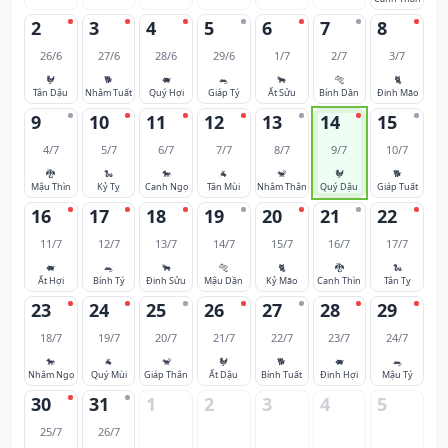
2
3
4
5
6
7
8
26/6
27/6
28/6
29/6
1/7
2/7
3/7
🐓
🐕
🐖
🐀
🐂
🐅
🐈
Tân Dậu
Nhâm Tuất
Quý Hợi
Giáp Tý
Ất Sửu
Bính Dần
Đinh Mão
9
10
11
12
13
14
15
4/7
5/7
6/7
7/7
8/7
9/7
10/7
🐉
🐍
🐎
🐐
🐒
🐓
🐕
Mậu Thìn
Kỷ Tỵ
Canh Ngọ
Tân Mùi
Nhâm Thân
Quý Dậu
Giáp Tuất
16
17
18
19
20
21
22
11/7
12/7
13/7
14/7
15/7
16/7
17/7
🐖
🐀
🐂
🐅
🐈
🐉
🐍
Ất Hợi
Bính Tý
Đinh Sửu
Mậu Dần
Kỷ Mão
Canh Thìn
Tân Tỵ
23
24
25
26
27
28
29
18/7
19/7
20/7
21/7
22/7
23/7
24/7
🐎
🐐
🐒
🐓
🐕
🐖
🐀
Nhâm Ngọ
Quý Mùi
Giáp Thân
Ất Dậu
Bính Tuất
Đinh Hợi
Mậu Tý
30
31
1
2
3
4
5
25/7
26/7