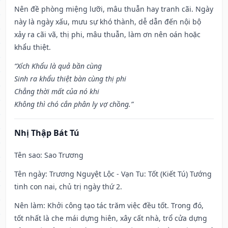
Nên đề phòng miệng lưỡi, mâu thuẫn hay tranh cãi. Ngày
này là ngày xấu, mưu sự khó thành, dễ dẫn đến nội bộ
xảy ra cãi vã, thị phi, mâu thuẫn, làm ơn nên oán hoặc
khẩu thiệt.
“Xích Khẩu là quả bần cùng
Sinh ra khẩu thiệt bàn cùng thị phi
Chẳng thời mất của nó khi
Không thì chó cắn phân ly vợ chồng.”
Nhị Thập Bát Tú
Tên sao
: Sao Trương
Tên ngày
: Trương Nguyệt Lộc - Vạn Tu: Tốt (Kiết Tú) Tướng
tinh con nai, chủ trị ngày thứ 2.
Nên làm
: Khởi công tạo tác trăm việc đều tốt. Trong đó,
tốt nhất là che mái dựng hiên, xây cất nhà, trổ cửa dựng