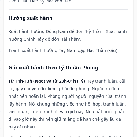
- Phủ Đầu Dát: Kỵ việc khởi tạo.
Hướng xuất hành
Xuất hành hướng Đông Nam để đón 'Hỷ Thần'. Xuất hành
hướng Chính Tây để đón 'Tài Thần'.
Tránh xuất hành hướng Tây Nam gặp Hạc Thần (xấu)
Giờ xuất hành Theo Lý Thuần Phong
Từ 11h-13h (Ngọ) và từ 23h-01h (Tý)
Hay tranh luận, cãi
cọ, gây chuyện đói kém, phải đề phòng. Người ra đi tốt
nhất nên hoãn lại. Phòng người người nguyền rủa, tránh
lây bệnh. Nói chung những việc như hội họp, tranh luận,
việc quan,…nên tránh đi vào giờ này. Nếu bắt buộc phải
đi vào giờ này thì nên giữ miệng để hạn ché gây ẩu đả
hay cãi nhau.