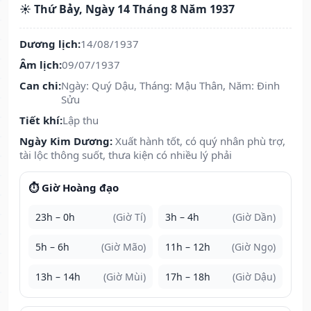
☀️ Thứ Bảy, Ngày 14 Tháng 8 Năm 1937
Dương lịch:
14/08/1937
Âm lịch:
09/07/1937
Can chi:
Ngày: Quý Dậu, Tháng: Mậu Thân, Năm: Đinh
Sửu
Tiết khí:
Lập thu
Ngày Kim Dương:
Xuất hành tốt, có quý nhân phù trợ,
tài lộc thông suốt, thưa kiện có nhiều lý phải
⏱️ Giờ Hoàng đạo
23h – 0h
(Giờ Tí)
3h – 4h
(Giờ Dần)
5h – 6h
(Giờ Mão)
11h – 12h
(Giờ Ngọ)
13h – 14h
(Giờ Mùi)
17h – 18h
(Giờ Dậu)