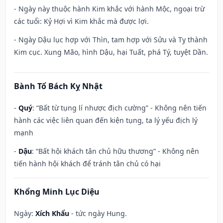
- Ngày này thuộc hành Kim khắc với hành Mộc, ngoại trừ
các tuổi: Kỷ Hợi vì Kim khắc mà được lợi.
- Ngày Dậu lục hợp với Thìn, tam hợp với Sửu và Tỵ thành
Kim cục. Xung Mão, hình Dậu, hại Tuất, phá Tý, tuyệt Dần.
Bành Tổ Bách Kỵ Nhật
-
Quý
: “Bất từ tụng lí nhược địch cường” - Không nên tiến
hành các việc liên quan đến kiện tụng, ta lý yếu địch lý
mạnh
-
Dậu
: “Bất hội khách tân chủ hữu thương” - Không nên
tiến hành hội khách để tránh tân chủ có hại
Khổng Minh Lục Diệu
Ngày:
Xích Khẩu
- tức ngày Hung.