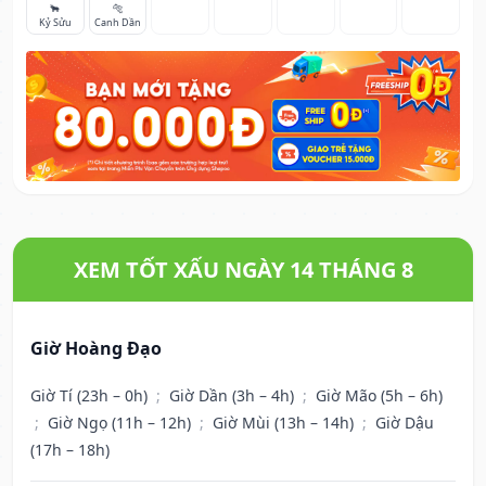
🐂
🐅
Kỷ Sửu
Canh Dần
XEM TỐT XẤU NGÀY 14 THÁNG 8
Giờ Hoàng Đạo
Giờ Tí (23h – 0h)
;
Giờ Dần (3h – 4h)
;
Giờ Mão (5h – 6h)
;
Giờ Ngọ (11h – 12h)
;
Giờ Mùi (13h – 14h)
;
Giờ Dậu
(17h – 18h)