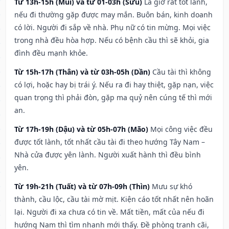
Từ 13h-15h (Mùi) và từ 01-03h (Sửu)
Là giờ rất tốt lành,
nếu đi thường gặp được may mắn. Buôn bán, kinh doanh
có lời. Người đi sắp về nhà. Phụ nữ có tin mừng. Mọi việc
trong nhà đều hòa hợp. Nếu có bệnh cầu thì sẽ khỏi, gia
đình đều mạnh khỏe.
Từ 15h-17h (Thân) và từ 03h-05h (Dần)
Cầu tài thì không
có lợi, hoặc hay bị trái ý. Nếu ra đi hay thiệt, gặp nạn, việc
quan trọng thì phải đòn, gặp ma quỷ nên cúng tế thì mới
an.
Từ 17h-19h (Dậu) và từ 05h-07h (Mão)
Mọi công việc đều
được tốt lành, tốt nhất cầu tài đi theo hướng Tây Nam –
Nhà cửa được yên lành. Người xuất hành thì đều bình
yên.
Từ 19h-21h (Tuất) và từ 07h-09h (Thìn)
Mưu sự khó
thành, cầu lộc, cầu tài mờ mịt. Kiện cáo tốt nhất nên hoãn
lại. Người đi xa chưa có tin về. Mất tiền, mất của nếu đi
hướng Nam thì tìm nhanh mới thấy. Đề phòng tranh cãi,