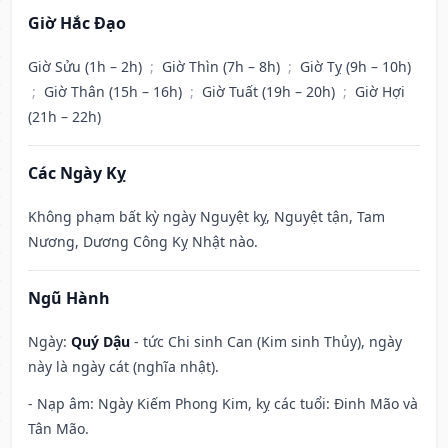
Giờ Hắc Đạo
Giờ Sửu (1h – 2h)
;
Giờ Thìn (7h – 8h)
;
Giờ Tỵ (9h – 10h)
;
Giờ Thân (15h – 16h)
;
Giờ Tuất (19h – 20h)
;
Giờ Hợi
(21h – 22h)
Các Ngày Kỵ
Không phạm bất kỳ ngày Nguyệt kỵ, Nguyệt tận, Tam
Nương, Dương Công Kỵ Nhật nào.
Ngũ Hành
Ngày:
Quý Dậu
- tức Chi sinh Can (Kim sinh Thủy), ngày
này là ngày cát (nghĩa nhật).
- Nạp âm: Ngày Kiếm Phong Kim, kỵ các tuổi: Đinh Mão và
Tân Mão.