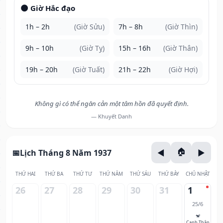
🌑 Giờ Hắc đạo
1h – 2h
(Giờ Sửu)
7h – 8h
(Giờ Thìn)
9h – 10h
(Giờ Tỵ)
15h – 16h
(Giờ Thân)
19h – 20h
(Giờ Tuất)
21h – 22h
(Giờ Hợi)
Không gì có thể ngăn cản một tâm hồn đã quyết định.
— Khuyết Danh
Lịch Tháng 8 Năm 1937
THỨ HAI
THỨ BA
THỨ TƯ
THỨ NĂM
THỨ SÁU
THỨ BẢY
CHỦ NHẬT
26
27
28
29
30
31
1
25/6
🐒
Canh Thân