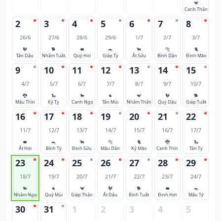
🐒
Canh Thân
2
3
4
5
6
7
8
26/6
27/6
28/6
29/6
1/7
2/7
3/7
🐓
🐕
🐖
🐀
🐂
🐅
🐈
Tân Dậu
Nhâm Tuất
Quý Hợi
Giáp Tý
Ất Sửu
Bính Dần
Đinh Mão
9
10
11
12
13
14
15
4/7
5/7
6/7
7/7
8/7
9/7
10/7
🐉
🐍
🐎
🐐
🐒
🐓
🐕
Mậu Thìn
Kỷ Tỵ
Canh Ngọ
Tân Mùi
Nhâm Thân
Quý Dậu
Giáp Tuất
16
17
18
19
20
21
22
11/7
12/7
13/7
14/7
15/7
16/7
17/7
🐖
🐀
🐂
🐅
🐈
🐉
🐍
Ất Hợi
Bính Tý
Đinh Sửu
Mậu Dần
Kỷ Mão
Canh Thìn
Tân Tỵ
23
24
25
26
27
28
29
18/7
19/7
20/7
21/7
22/7
23/7
24/7
🐎
🐐
🐒
🐓
🐕
🐖
🐀
Nhâm Ngọ
Quý Mùi
Giáp Thân
Ất Dậu
Bính Tuất
Đinh Hợi
Mậu Tý
30
31
1
2
3
4
5