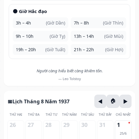
🌑 Giờ Hắc đạo
3h – 4h
(Giờ Dần)
7h – 8h
(Giờ Thìn)
9h – 10h
(Giờ Tỵ)
13h – 14h
(Giờ Mùi)
19h – 20h
(Giờ Tuất)
21h – 22h
(Giờ Hợi)
Người càng hiểu biết càng khiêm tốn.
— Leo Tolstoy
Lịch Tháng 8 Năm 1937
THỨ HAI
THỨ BA
THỨ TƯ
THỨ NĂM
THỨ SÁU
THỨ BẢY
CHỦ NHẬT
26
27
28
29
30
31
1
25/6