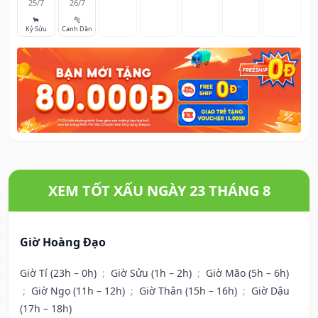
25/7
26/7
🐂
🐅
Kỷ Sửu
Canh Dần
XEM TỐT XẤU NGÀY 23 THÁNG 8
Giờ Hoàng Đạo
Giờ Tí (23h – 0h)
;
Giờ Sửu (1h – 2h)
;
Giờ Mão (5h – 6h)
;
Giờ Ngọ (11h – 12h)
;
Giờ Thân (15h – 16h)
;
Giờ Dậu
(17h – 18h)