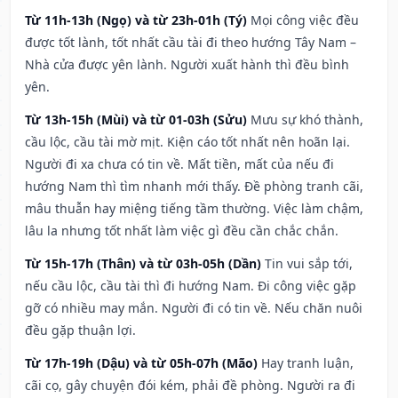
Từ 11h-13h (Ngọ) và từ 23h-01h (Tý)
Mọi công việc đều
được tốt lành, tốt nhất cầu tài đi theo hướng Tây Nam –
Nhà cửa được yên lành. Người xuất hành thì đều bình
yên.
Từ 13h-15h (Mùi) và từ 01-03h (Sửu)
Mưu sự khó thành,
cầu lộc, cầu tài mờ mịt. Kiện cáo tốt nhất nên hoãn lại.
Người đi xa chưa có tin về. Mất tiền, mất của nếu đi
hướng Nam thì tìm nhanh mới thấy. Đề phòng tranh cãi,
mâu thuẫn hay miệng tiếng tầm thường. Việc làm chậm,
lâu la nhưng tốt nhất làm việc gì đều cần chắc chắn.
Từ 15h-17h (Thân) và từ 03h-05h (Dần)
Tin vui sắp tới,
nếu cầu lộc, cầu tài thì đi hướng Nam. Đi công việc gặp
gỡ có nhiều may mắn. Người đi có tin về. Nếu chăn nuôi
đều gặp thuận lợi.
Từ 17h-19h (Dậu) và từ 05h-07h (Mão)
Hay tranh luận,
cãi cọ, gây chuyện đói kém, phải đề phòng. Người ra đi