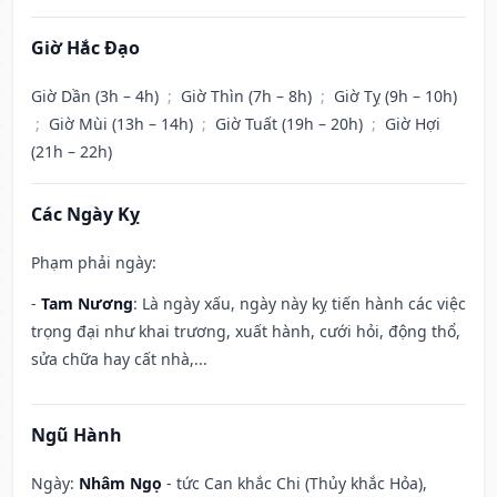
Giờ Hắc Đạo
Giờ Dần (3h – 4h)
;
Giờ Thìn (7h – 8h)
;
Giờ Tỵ (9h – 10h)
;
Giờ Mùi (13h – 14h)
;
Giờ Tuất (19h – 20h)
;
Giờ Hợi
(21h – 22h)
Các Ngày Kỵ
Phạm phải ngày:
-
Tam Nương
: Là ngày xấu, ngày này kỵ tiến hành các việc
trọng đại như khai trương, xuất hành, cưới hỏi, động thổ,
sửa chữa hay cất nhà,...
Ngũ Hành
Ngày:
Nhâm Ngọ
- tức Can khắc Chi (Thủy khắc Hỏa),