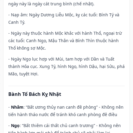
ngày này là ngày cát trung bình (chế nhật).
- Nạp âm: Ngày Dương Liễu Mộc, kỵ các tuổi: Bính Tý và
Canh Tý.
- Ngày này thuộc hành Mộc khắc với hành Thổ, ngoại trừ
các tuổi: Canh Ngọ, Mậu Thân và Bính Thìn thuộc hành
Thổ không sợ Mộc.
- Ngày Ngọ lục hợp với Mùi, tam hợp với Dần và Tuất
thành Hỏa cục. Xung Tý, hình Ngọ, hình Dậu, hại Sửu, phá
Mão, tuyệt Hợi.
Bành Tổ Bách Kỵ Nhật
-
Nhâm
: “Bất ương thủy nan canh đê phòng” - Không nên
tiến hành tháo nước để tránh khó canh phòng đê điều
-
Ngọ
: “Bất thiêm cái thất chủ canh trương” - Không nên
tiến hành lợp mái nhà để tránh chủ sẽ phải làm lại