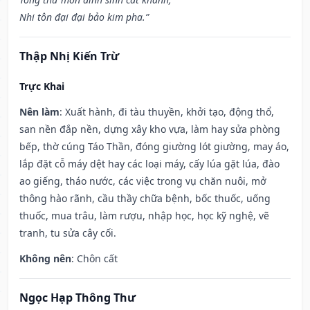
Nhi tôn đại đại bảo kim pha.”
Thập Nhị Kiến Trừ
Trực Khai
Nên làm
: Xuất hành, đi tàu thuyền, khởi tạo, động thổ,
san nền đắp nền, dựng xây kho vựa, làm hay sửa phòng
bếp, thờ cúng Táo Thần, đóng giường lót giường, may áo,
lắp đặt cỗ máy dệt hay các loại máy, cấy lúa gặt lúa, đào
ao giếng, tháo nước, các việc trong vụ chăn nuôi, mở
thông hào rãnh, cầu thầy chữa bệnh, bốc thuốc, uống
thuốc, mua trâu, làm rượu, nhập học, học kỹ nghệ, vẽ
tranh, tu sửa cây cối.
Không nên
: Chôn cất
Ngọc Hạp Thông Thư