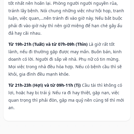
tốt nhất nên hoãn lại. Phòng người người nguyền rủa,
tránh lây bệnh. Nói chung những việc như hội họp, tranh
luận, việc quan,…nên tránh đi vào giờ này. Nếu bắt buộc
phải đi vào giờ này thì nên giữ miệng để hạn ché gây ẩu
đả hay cãi nhau.
Từ 19h-21h (Tuất) và từ 07h-09h (Thìn)
Là giờ rất tốt
lành, nếu đi thường gặp được may mắn. Buôn bán, kinh
doanh có lời. Người đi sắp về nhà. Phụ nữ có tin mừng.
Mọi việc trong nhà đều hòa hợp. Nếu có bệnh cầu thì sẽ
khỏi, gia đình đều mạnh khỏe.
Từ 21h-23h (Hợi) và từ 09h-11h (Tị)
Cầu tài thì không có
lợi, hoặc hay bị trái ý. Nếu ra đi hay thiệt, gặp nạn, việc
quan trọng thì phải đòn, gặp ma quỷ nên cúng tế thì mới
an.