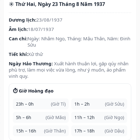
☀️ Thứ Hai, Ngày 23 Tháng 8 Năm 1937
Dương lịch:
23/08/1937
Âm lịch:
18/07/1937
Can chi:
Ngày: Nhâm Ngọ, Tháng: Mậu Thân, Năm: Đinh
Sửu
Tiết khí:
Xử thử
Ngày Hảo Thương:
Xuất hành thuận lợi, gặp qúy nhân
phù trợ, làm mọi việc vừa lòng, như ý muốn, áo phẩm
vinh quy.
⏱️ Giờ Hoàng đạo
23h – 0h
(Giờ Tí)
1h – 2h
(Giờ Sửu)
5h – 6h
(Giờ Mão)
11h – 12h
(Giờ Ngọ)
15h – 16h
(Giờ Thân)
17h – 18h
(Giờ Dậu)