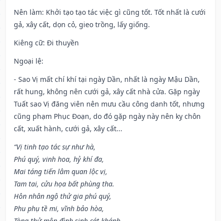
Nên làm
: Khởi tạo tạo tác việc gì cũng tốt. Tốt nhất là cưới
gả, xây cất, dọn cỏ, gieo trồng, lấy giống.
Kiêng cữ
: Đi thuyền
Ngoại lệ
:
- Sao Vị mất chí khí tại ngày Dần, nhất là ngày Mậu Dần,
rất hung, không nên cưới gả, xây cất nhà cửa. Gặp ngày
Tuất sao Vị đăng viên nên mưu cầu công danh tốt, nhưng
cũng phạm Phục Đoạn, do đó gặp ngày này nên kỵ chôn
cất, xuất hành, cưới gả, xây cất...
“Vị tinh tạo tác sự như hà,
Phú quý, vinh hoa, hỷ khí đa,
Mai táng tiến lâm quan lộc vị,
Tam tai, cửu họa bất phùng tha.
Hôn nhân ngộ thử gia phú quý,
Phu phụ tề mi, vĩnh bảo hòa,
Tòng thử môn đình sinh cát khánh,