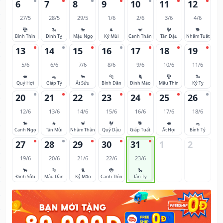
6
7
8
9
10
11
12
27/5
28/5
29/5
1/6
2/6
3/6
4/6
🐉
🐍
🐎
🐐
🐒
🐓
🐕
Bính Thìn
Đinh Tỵ
Mậu Ngọ
Kỷ Mùi
Canh Thân
Tân Dậu
Nhâm Tuất
13
14
15
16
17
18
19
5/6
6/6
7/6
8/6
9/6
10/6
11/6
🐖
🐀
🐂
🐅
🐈
🐉
🐍
Quý Hợi
Giáp Tý
Ất Sửu
Bính Dần
Đinh Mão
Mậu Thìn
Kỷ Tỵ
20
21
22
23
24
25
26
12/6
13/6
14/6
15/6
16/6
17/6
18/6
🐎
🐐
🐒
🐓
🐕
🐖
🐀
Canh Ngọ
Tân Mùi
Nhâm Thân
Quý Dậu
Giáp Tuất
Ất Hợi
Bính Tý
27
28
29
30
31
1
2
19/6
20/6
21/6
22/6
23/6
🐂
🐅
🐈
🐉
🐍
Đinh Sửu
Mậu Dần
Kỷ Mão
Canh Thìn
Tân Tỵ