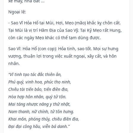
xe máy, nhà đất ...
Ngoại lệ
:
- Sao Vĩ Hỏa Hổ tại Mùi, Hợi, Mẹo (mão) khắc kỵ chôn cất.
Tại Mùi là vị trí Hãm Địa của Sao Vỹ. Tại Kỷ Mẹo rất Hung,
còn các ngày Mẹo khác có thể tạm dùng được.
Sao Vĩ: Hỏa Hổ (con cọp): Hỏa tinh, sao tốt. Mọi sự hưng
vượng, thuận lợi trong việc xuất ngoại, xây cất, và hôn
nhân.
“Vĩ tinh tạo tác đắc thiên ân,
Phú quý, vinh hoa, phúc thọ ninh,
Chiêu tài tiến bảo, tiến điền địa,
Hòa hợp hôn nhân, quý tử tôn.
Mai táng nhược năng y thử nhật,
Nam thanh, nữ chính, tử tôn hưng.
Khai môn, phóng thủy, chiêu điền địa,
Đại đại công hầu, viễn bá danh.”