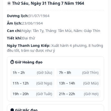
☀️ Thứ Sáu, Ngày 31 Tháng 7 Năm 1964
Dương lịch:
31/07/1964
Âm lịch:
23/06/1964
Can chi:
Ngày: Tân Tỵ, Tháng: Tân Mùi, Năm: Giáp Thìn
Tiết khí:
Đại thử
Ngày Thanh Long Kiếp:
Xuất hành 4 phương, 8 hướng
đều tốt, trăm sự được như ý
⏱️ Giờ Hoàng đạo
1h – 2h
(Giờ Sửu)
7h – 8h
(Giờ Thìn)
11h – 12h
(Giờ Ngọ)
13h – 14h
(Giờ Mùi)
19h – 20h
(Giờ Tuất)
21h – 22h
(Giờ Hợi)
🌑 Giờ Hắc đạo