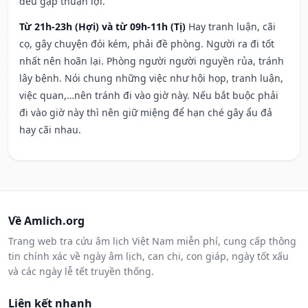
đều gặp thuận lợi.
Từ 21h-23h (Hợi) và từ 09h-11h (Tị)
Hay tranh luận, cãi
cọ, gây chuyện đói kém, phải đề phòng. Người ra đi tốt
nhất nên hoãn lại. Phòng người người nguyền rủa, tránh
lây bệnh. Nói chung những việc như hội họp, tranh luận,
việc quan,…nên tránh đi vào giờ này. Nếu bắt buộc phải
đi vào giờ này thì nên giữ miệng để hạn ché gây ẩu đả
hay cãi nhau.
Về Amlich.org
Trang web tra cứu âm lịch Việt Nam miễn phí, cung cấp thông
tin chính xác về ngày âm lịch, can chi, con giáp, ngày tốt xấu
và các ngày lễ tết truyền thống.
Liên kết nhanh