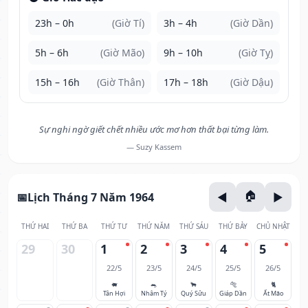
23h – 0h
(Giờ Tí)
3h – 4h
(Giờ Dần)
5h – 6h
(Giờ Mão)
9h – 10h
(Giờ Tỵ)
15h – 16h
(Giờ Thân)
17h – 18h
(Giờ Dậu)
Sự nghi ngờ giết chết nhiều ước mơ hơn thất bại từng làm.
— Suzy Kassem
Lịch Tháng 7 Năm 1964
THỨ HAI
THỨ BA
THỨ TƯ
THỨ NĂM
THỨ SÁU
THỨ BẢY
CHỦ NHẬT
29
30
1
2
3
4
5
22/5
23/5
24/5
25/5
26/5
🐖
🐀
🐂
🐅
🐈
Tân Hợi
Nhâm Tý
Quý Sửu
Giáp Dần
Ất Mão