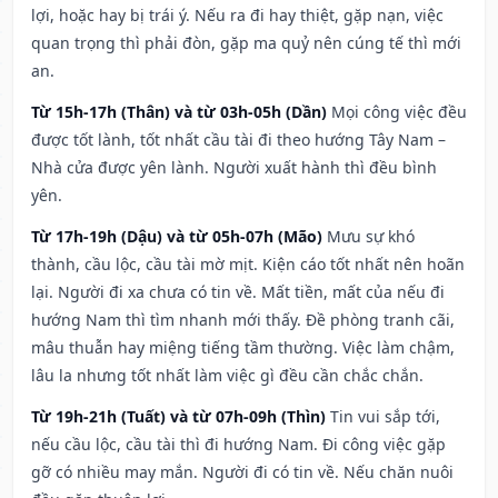
lợi, hoặc hay bị trái ý. Nếu ra đi hay thiệt, gặp nạn, việc
quan trọng thì phải đòn, gặp ma quỷ nên cúng tế thì mới
an.
Từ 15h-17h (Thân) và từ 03h-05h (Dần)
Mọi công việc đều
được tốt lành, tốt nhất cầu tài đi theo hướng Tây Nam –
Nhà cửa được yên lành. Người xuất hành thì đều bình
yên.
Từ 17h-19h (Dậu) và từ 05h-07h (Mão)
Mưu sự khó
thành, cầu lộc, cầu tài mờ mịt. Kiện cáo tốt nhất nên hoãn
lại. Người đi xa chưa có tin về. Mất tiền, mất của nếu đi
hướng Nam thì tìm nhanh mới thấy. Đề phòng tranh cãi,
mâu thuẫn hay miệng tiếng tầm thường. Việc làm chậm,
lâu la nhưng tốt nhất làm việc gì đều cần chắc chắn.
Từ 19h-21h (Tuất) và từ 07h-09h (Thìn)
Tin vui sắp tới,
nếu cầu lộc, cầu tài thì đi hướng Nam. Đi công việc gặp
gỡ có nhiều may mắn. Người đi có tin về. Nếu chăn nuôi