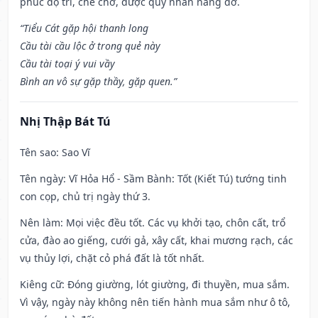
phúc độ trì, che chở, được quý nhân nâng đỡ.
“Tiểu Cát gặp hội thanh long
Cầu tài cầu lộc ở trong quẻ này
Cầu tài toại ý vui vầy
Bình an vô sự gặp thầy, gặp quen.”
Nhị Thập Bát Tú
Tên sao
: Sao Vĩ
Tên ngày
: Vĩ Hỏa Hổ - Sầm Bành: Tốt (Kiết Tú) tướng tinh
con cọp, chủ trị ngày thứ 3.
Nên làm
: Mọi việc đều tốt. Các vụ khởi tạo, chôn cất, trổ
cửa, đào ao giếng, cưới gả, xây cất, khai mương rạch, các
vụ thủy lợi, chặt cỏ phá đất là tốt nhất.
Kiêng cữ
: Đóng giường, lót giường, đi thuyền, mua sắm.
Vì vậy, ngày này không nên tiến hành mua sắm như ô tô,