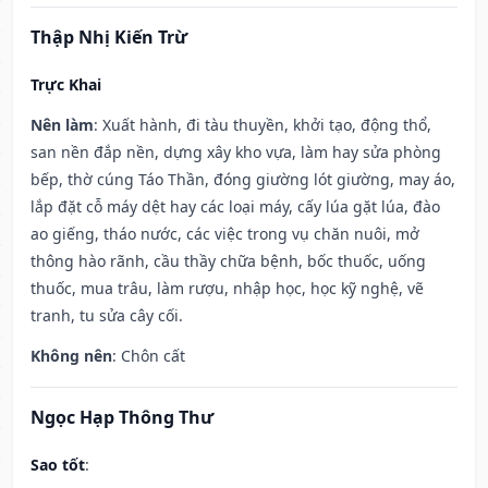
Thập Nhị Kiến Trừ
Trực Khai
Nên làm
: Xuất hành, đi tàu thuyền, khởi tạo, động thổ,
san nền đắp nền, dựng xây kho vựa, làm hay sửa phòng
bếp, thờ cúng Táo Thần, đóng giường lót giường, may áo,
lắp đặt cỗ máy dệt hay các loại máy, cấy lúa gặt lúa, đào
ao giếng, tháo nước, các việc trong vụ chăn nuôi, mở
thông hào rãnh, cầu thầy chữa bệnh, bốc thuốc, uống
thuốc, mua trâu, làm rượu, nhập học, học kỹ nghệ, vẽ
tranh, tu sửa cây cối.
Không nên
: Chôn cất
Ngọc Hạp Thông Thư
Sao tốt
: