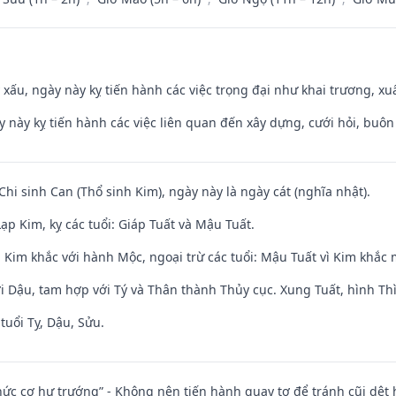
y xấu, ngày này kỵ tiến hành các việc trọng đại như khai trương, xuấ
y này kỵ tiến hành các việc liên quan đến xây dựng, cưới hỏi, buô
Chi sinh Can (Thổ sinh Kim), ngày này là ngày cát (nghĩa nhật).
p Kim, kỵ các tuổi: Giáp Tuất và Mậu Tuất.
 Kim khắc với hành Mộc, ngoại trừ các tuổi: Mậu Tuất vì Kim khắc 
i Dậu, tam hợp với Tý và Thân thành Thủy cục. Xung Tuất, hình Thì
tuổi Tỵ, Dậu, Sửu.
 chức cơ hư trướng” - Không nên tiến hành quay tơ để tránh cũi dệt