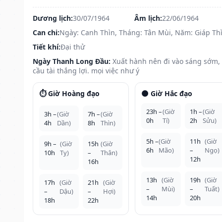
Dương lịch:
30/07/1964
Âm lịch:
22/06/1964
Can chi:
Ngày: Canh Thìn, Tháng: Tân Mùi, Năm: Giáp Th
Tiết khí:
Đại thử
Ngày Thanh Long Đầu:
Xuất hành nên đi vào sáng sớm,
cầu tài thắng lợi. mọi việc như ý
⏱️ Giờ Hoàng đạo
🌑 Giờ Hắc đạo
23h –
(Giờ
1h –
(Giờ
3h –
(Giờ
7h –
(Giờ
0h
Tí)
2h
Sửu)
4h
Dần)
8h
Thìn)
5h –
(Giờ
11h
(Giờ
9h –
(Giờ
15h
(Giờ
6h
Mão)
–
Ngọ)
10h
Tỵ)
–
Thân)
12h
16h
13h
(Giờ
19h
(Giờ
17h
(Giờ
21h
(Giờ
–
Mùi)
–
Tuất)
–
Dậu)
–
Hợi)
14h
20h
18h
22h