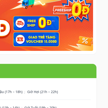
ậu (17h – 18h)
;
Giờ Hợi (21h – 22h)
i (13h – 14h)
;
Giờ Tuất (19h – 20h)