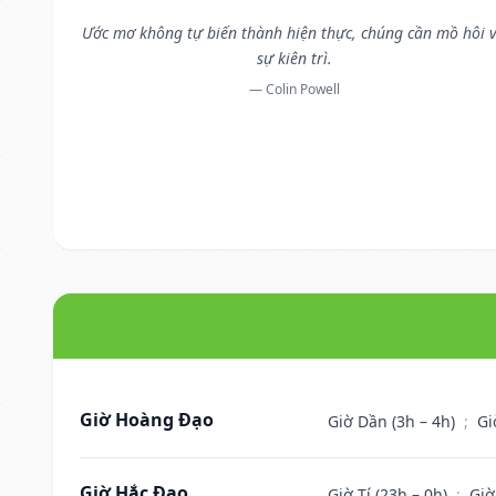
Ước mơ không tự biến thành hiện thực, chúng cần mồ hôi 
sự kiên trì.
— Colin Powell
Giờ Hoàng Đạo
Giờ Dần (3h – 4h)
;
Gi
Giờ Hắc Đạo
Giờ Tí (23h – 0h)
;
Giờ