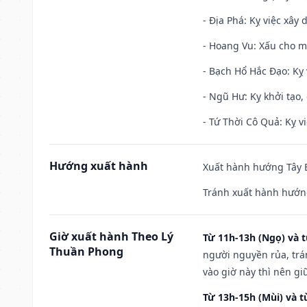
- Địa Phá: Kỵ việc xây 
- Hoang Vu: Xấu cho m
- Bạch Hổ Hắc Đạo: Kỵ 
- Ngũ Hư: Kỵ khởi tạo, 
- Tứ Thời Cô Quả: Kỵ vi
Hướng xuất hành
Xuất hành hướng Tây B
Tránh xuất hành hướn
Giờ xuất hành Theo Lý
Từ 11h-13h (Ngọ) và t
Thuần Phong
người nguyền rủa, trá
vào giờ này thì nên g
Từ 13h-15h (Mùi) và t