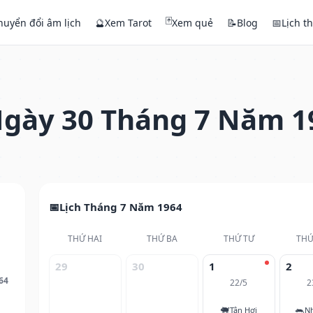
🃏
huyển đổi âm lịch
🔮
Xem Tarot
Xem quẻ
📝
Blog
📅
Lịch t
gày 30 Tháng 7 Năm 1
Lịch Tháng 7 Năm 1964
THỨ HAI
THỨ BA
THỨ TƯ
THỨ
29
30
1
2
64
22/5
2
🐖
🐀
Tân Hợi
N