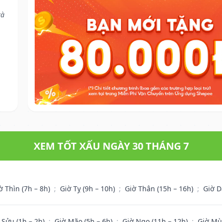
và
XEM TỐT XẤU NGÀY 30 THÁNG 7
ờ Thìn (7h – 8h)
;
Giờ Tỵ (9h – 10h)
;
Giờ Thân (15h – 16h)
;
Giờ D
 Sửu (1h – 2h)
;
Giờ Mão (5h – 6h)
;
Giờ Ngọ (11h – 12h)
;
Giờ Mù