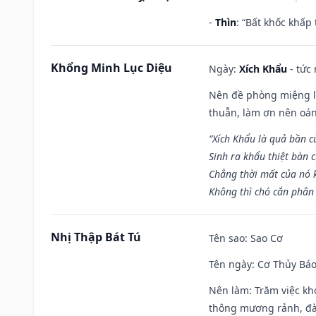
-
Thìn
: “Bất khốc khấp
Khổng Minh Lục Diệu
Ngày:
Xích Khẩu
- tức
Nên đề phòng miệng lư
thuẫn, làm ơn nên oán
“Xích Khẩu là quả bần 
Sinh ra khẩu thiệt bàn c
Chẳng thời mất của nó 
Không thì chó cắn phân 
Nhị Thập Bát Tú
Tên sao
: Sao Cơ
Tên ngày
: Cơ Thủy Báo
Nên làm
: Trăm việc kh
thông mương rảnh, đào