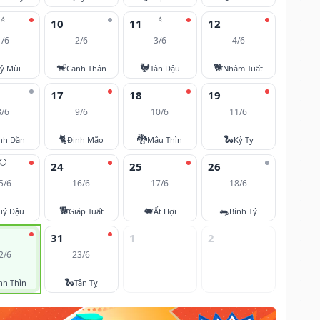
⭐
⭐
10
11
12
1/6
2/6
3/6
4/6
🐒
🐓
🐕
ỷ Mùi
Canh Thân
Tân Dậu
Nhâm Tuất
17
18
19
8/6
9/6
10/6
11/6
🐈
🐉
🐍
nh Dần
Đinh Mão
Mậu Thìn
Kỷ Tỵ
🌕
24
25
26
5/6
16/6
17/6
18/6
🐕
🐖
🐀
uý Dậu
Giáp Tuất
Ất Hợi
Bính Tý
31
1
2
2/6
23/6
🐍
nh Thìn
Tân Tỵ