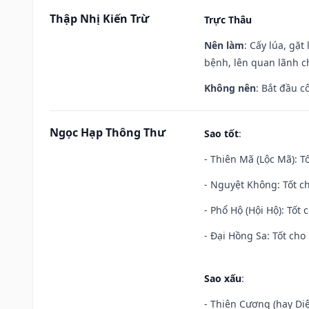
Thập Nhị Kiến Trừ
Trực Thâu
Nên làm
: Cấy lúa, gặ
bệnh, lên quan lãnh c
Không nên
: Bắt đầu cô
Ngọc Hạp Thông Thư
Sao tốt
:
- Thiên Mã (Lộc Mã): Tố
- Nguyệt Không: Tốt c
- Phổ Hộ (Hội Hộ): Tốt 
- Đại Hồng Sa: Tốt cho 
Sao xấu
:
- Thiên Cương (hay Diệ