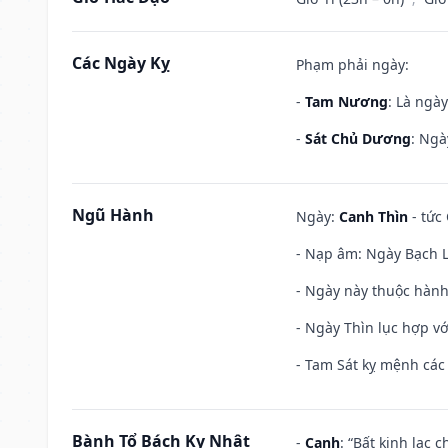
Các Ngày Kỵ
Phạm phải ngày:
-
Tam Nương
: Là ngà
-
Sát Chủ Dương
: Ngà
Ngũ Hành
Ngày:
Canh Thìn
- tức 
- Nạp âm: Ngày Bạch Lạ
- Ngày này thuộc hành
- Ngày Thìn lục hợp vớ
- Tam Sát kỵ mệnh các 
Bành Tổ Bách Kỵ Nhật
-
Canh
: “Bất kinh lạc