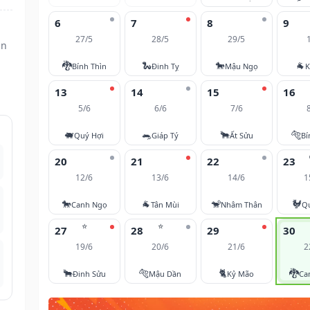
6
7
8
9
27/5
28/5
29/5
ìn
🐉
🐍
🐎
🐐
Bính Thìn
Đinh Tỵ
Mậu Ngọ
K
13
14
15
16
5/6
6/6
7/6
🐖
🐀
🐂
🐅
Quý Hợi
Giáp Tý
Ất Sửu
Bí
20
21
22
23
12/6
13/6
14/6
1
🐎
🐐
🐒
🐓
Canh Ngọ
Tân Mùi
Nhâm Thân
Q
⭐
⭐
27
28
29
30
19/6
20/6
21/6
2
🐂
🐅
🐈
🐉
Đinh Sửu
Mậu Dần
Kỷ Mão
Ca