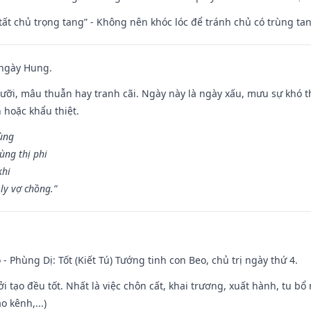
 tất chủ trọng tang” - Không nên khóc lóc để tránh chủ có trùng ta
 ngày Hung.
ỡi, mâu thuẫn hay tranh cãi. Ngày này là ngày xấu, mưu sự khó thà
 hoặc khẩu thiệt.
cùng
ùng thị phi
khi
ly vợ chồng.”
 - Phùng Dị: Tốt (Kiết Tú) Tướng tinh con Beo, chủ trị ngày thứ 4.
ởi tạo đều tốt. Nhất là việc chôn cất, khai trương, xuất hành, tu bổ
 kênh,...)