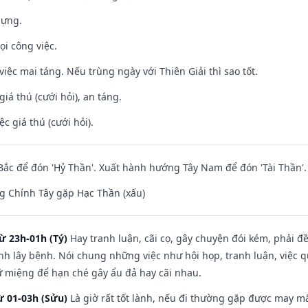
dựng.
ọi công việc.
việc mai táng. Nếu trùng ngày với Thiên Giải thì sao tốt.
giá thú (cưới hỏi), an táng.
ệc giá thú (cưới hỏi).
ắc để đón 'Hỷ Thần'. Xuất hành hướng Tây Nam để đón 'Tài Thần'.
g Chính Tây gặp Hạc Thần (xấu)
ừ 23h-01h (Tý)
Hay tranh luận, cãi cọ, gây chuyện đói kém, phải đ
nh lây bệnh. Nói chung những việc như hội họp, tranh luận, việc q
iữ miệng để hạn ché gây ẩu đả hay cãi nhau.
ừ 01-03h (Sửu)
Là giờ rất tốt lành, nếu đi thường gặp được may mắ