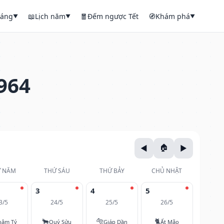
háng
📖
Lịch năm
🧧
Đếm ngược Tết
🧭
Khám phá
▼
▼
▼
964
 NĂM
THỨ SÁU
THỨ BẢY
CHỦ NHẬT
3
4
5
3/5
24/5
25/5
26/5
🐂
🐅
🐈
hâm Tý
Quý Sửu
Giáp Dần
Ất Mão