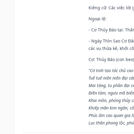
Kiêng cữ
: Các việc ló
Ngoại lệ
:
- Cơ Thủy Báo tại: Thân
- Ngày Thìn Sao Cơ Đăn
các vụ thừa kế, khởi c
Cơ: Thủy Báo (con beo)
“Cơ tinh tạo tác chủ ca
Tuế tuế niên niên đại cá
Mai táng, tu phần đại cá
Điền tàm, ngưu mã biến
Khai môn, phóng thủy ch
Khiếp mãn kim ngân, c
Phúc ấm cao quan gia lộ
Lục thân phong lộc, phú