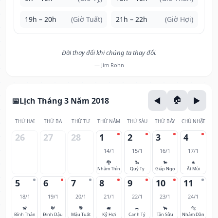
19h – 20h
(Giờ Tuất)
21h – 22h
(Giờ Hợi)
Đời thay đổi khi chúng ta thay đổi.
— Jim Rohn
Lịch Tháng 3 Năm 2018
THỨ HAI
THỨ BA
THỨ TƯ
THỨ NĂM
THỨ SÁU
THỨ BẢY
CHỦ NHẬT
26
27
28
1
2
3
4
14/1
15/1
16/1
17/1
🐉
🐍
🐎
🐐
Nhâm Thìn
Quý Tỵ
Giáp Ngọ
Ất Mùi
5
6
7
8
9
10
11
18/1
19/1
20/1
21/1
22/1
23/1
24/1
🐒
🐓
🐕
🐖
🐀
🐂
🐅
Bính Thân
Đinh Dậu
Mậu Tuất
Kỷ Hợi
Canh Tý
Tân Sửu
Nhâm Dần