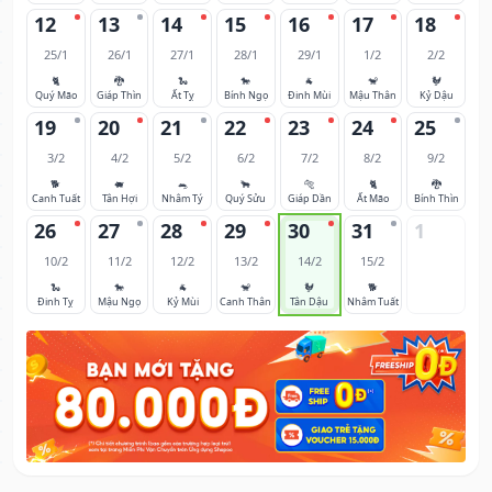
12
13
14
15
16
17
18
25/1
26/1
27/1
28/1
29/1
1/2
2/2
🐈
🐉
🐍
🐎
🐐
🐒
🐓
Quý Mão
Giáp Thìn
Ất Tỵ
Bính Ngọ
Đinh Mùi
Mậu Thân
Kỷ Dậu
19
20
21
22
23
24
25
3/2
4/2
5/2
6/2
7/2
8/2
9/2
🐕
🐖
🐀
🐂
🐅
🐈
🐉
Canh Tuất
Tân Hợi
Nhâm Tý
Quý Sửu
Giáp Dần
Ất Mão
Bính Thìn
26
27
28
29
30
31
1
10/2
11/2
12/2
13/2
14/2
15/2
🐍
🐎
🐐
🐒
🐓
🐕
Đinh Tỵ
Mậu Ngọ
Kỷ Mùi
Canh Thân
Tân Dậu
Nhâm Tuất