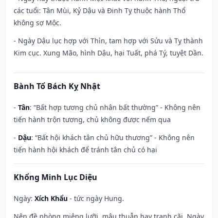
các tuổi: Tân Mùi, Kỷ Dậu và Đinh Tỵ thuộc hành Thổ
không sợ Mộc.
- Ngày Dậu lục hợp với Thìn, tam hợp với Sửu và Tỵ thành
Kim cục. Xung Mão, hình Dậu, hại Tuất, phá Tý, tuyệt Dần.
Bành Tổ Bách Kỵ Nhật
-
Tân
: “Bất hợp tương chủ nhân bất thường” - Không nên
tiến hành trộn tương, chủ không được nếm qua
-
Dậu
: “Bất hội khách tân chủ hữu thương” - Không nên
tiến hành hội khách để tránh tân chủ có hại
Khổng Minh Lục Diệu
Ngày:
Xích Khẩu
- tức ngày Hung.
Nên đề phòng miệng lưỡi, mâu thuẫn hay tranh cãi. Ngày