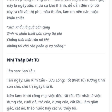
này là ngày xấu, mưu sự khó thành, dễ dẫn đến nội bộ
xảy ra cãi vã, thị phi, mâu thuẫn, làm ơn nên oán hoặc
khẩu thiệt.
“Xích Khẩu là quả bần cùng
Sinh ra khẩu thiệt bàn cùng thị phi
Chẳng thời mất của nó khi
Không thì chó cắn phân ly vợ chồng.”
Nhị Thập Bát Tú
Tên sao
: Sao Lâu
Tên ngày
: Lâu Kim Cẩu - Lưu Long: Tốt (Kiết Tú) Tướng tinh
con chó, chủ trị ngày thứ 6.
Nên làm
: Khởi công mọi việc đều rất tốt. Tốt nhất là việc
dựng cột, cưới gả, trổ cửa, dựng cửa, cất lầu, làm giàn
gác, cắt áo, tháo nước hay các vụ thủy lợi.