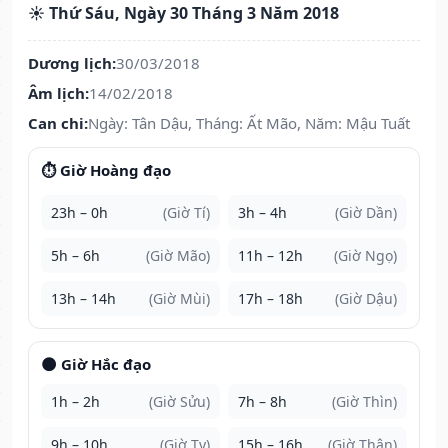
☀️ Thứ Sáu, Ngày 30 Tháng 3 Năm 2018
Dương lịch:
30/03/2018
Âm lịch:
14/02/2018
Can chi:
Ngày: Tân Dậu, Tháng: Ất Mão, Năm: Mậu Tuất
⏱️ Giờ Hoàng đạo
23h – 0h
(Giờ Tí)
3h – 4h
(Giờ Dần)
5h – 6h
(Giờ Mão)
11h – 12h
(Giờ Ngọ)
13h – 14h
(Giờ Mùi)
17h – 18h
(Giờ Dậu)
🌑 Giờ Hắc đạo
1h – 2h
(Giờ Sửu)
7h – 8h
(Giờ Thìn)
9h – 10h
(Giờ Tỵ)
15h – 16h
(Giờ Thân)