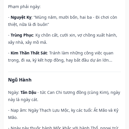
Phạm phải ngày:
-
Nguyệt Kỵ
: “Mùng năm, mười bốn, hai ba - Đi chơi còn
thiệt, nữa là đi buôn”
-
Trùng Phục
: Kỵ chôn cất, cưới xin, vợ chồng xuất hành,
xây nhà, xây mồ mả.
-
Kim Thần Thất Sát
: Tránh làm những công việc quan
trọng, đi xa, ký kết hợp đồng, hay bắt đầu dự án lớn...
Ngũ Hành
Ngày:
Tân Dậu
- tức Can Chi tương đồng (cùng Kim), ngày
này là ngày cát.
- Nạp âm: Ngày Thạch Lựu Mộc, kỵ các tuổi: Ất Mão và Kỷ
Mão.
- Ngày này thuộc hành Mộc khắc với hành Thổ, ngoại trừ