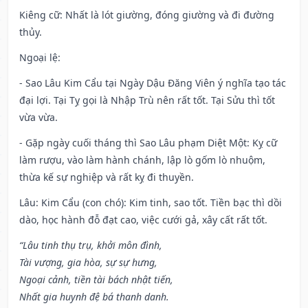
Kiêng cữ
: Nhất là lót giường, đóng giường và đi đường
thủy.
Ngoại lệ
:
- Sao Lâu Kim Cẩu tại Ngày Dậu Đăng Viên ý nghĩa tạo tác
đại lợi. Tại Tỵ gọi là Nhập Trù nên rất tốt. Tại Sửu thì tốt
vừa vừa.
- Gặp ngày cuối tháng thì Sao Lâu phạm Diệt Một: Kỵ cữ
làm rượu, vào làm hành chánh, lập lò gốm lò nhuộm,
thừa kế sự nghiệp và rất kỵ đi thuyền.
Lâu: Kim Cẩu (con chó): Kim tinh, sao tốt. Tiền bạc thì dồi
dào, học hành đỗ đạt cao, việc cưới gả, xây cất rất tốt.
“Lâu tinh thụ trụ, khởi môn đình,
Tài vượng, gia hòa, sự sự hưng,
Ngoại cảnh, tiền tài bách nhật tiến,
Nhất gia huynh đệ bá thanh danh.