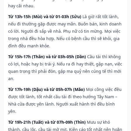
hay cãi nhau.
Từ 13h-15h (Mùi) và từ 01-03h (Sửu)
Là giờ rất tốt lành,
nếu đi thường gặp được may mắn. Buôn bán, kinh doanh
có lời. Người đi sắp về nhà. Phụ nữ có tin mừng. Mọi việc
trong nhà đều hòa hợp. Nếu có bệnh cầu thì sẽ khỏi, gia
đình đều mạnh khỏe.
Từ 15h-17h (Thân) và từ 03h-05h (Dần)
Cầu tài thì không
có lợi, hoặc hay bị trái ý. Nếu ra đi hay thiệt, gặp nạn, việc
quan trọng thì phải đòn, gặp ma quỷ nên cúng tế thì mới
an.
Từ 17h-19h (Dậu) và từ 05h-07h (Mão)
Mọi công việc đều
được tốt lành, tốt nhất cầu tài đi theo hướng Tây Nam –
Nhà cửa được yên lành. Người xuất hành thì đều bình
yên.
Từ 19h-21h (Tuất) và từ 07h-09h (Thìn)
Mưu sự khó
thành, cầu lộc, cầu tài mờ mịt. Kiện cáo tốt nhất nên hoãn