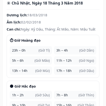
☀️ Chủ Nhật, Ngày 18 Tháng 3 Năm 2018
Dương lịch:
18/03/2018
Âm lịch:
02/02/2018
Can chi:
Ngày: Kỷ Dậu, Tháng: Ất Mão, Năm: Mậu Tuất
⏱️ Giờ Hoàng đạo
23h – 0h
(Giờ Tí)
3h – 4h
(Giờ Dần)
5h – 6h
(Giờ Mão)
11h – 12h
(Giờ Ngọ)
13h – 14h
(Giờ Mùi)
17h – 18h
(Giờ Dậu)
🌑 Giờ Hắc đạo
1h – 2h
(Giờ Sửu)
7h – 8h
(Giờ Thìn)
9h – 10h
(Giờ Tỵ)
15h – 16h
(Giờ Thân)