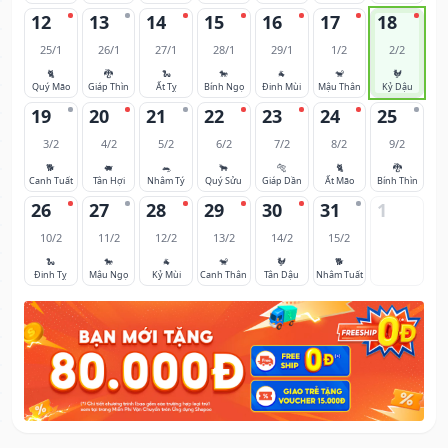
12
13
14
15
16
17
18
25/1
26/1
27/1
28/1
29/1
1/2
2/2
🐈
🐉
🐍
🐎
🐐
🐒
🐓
Quý Mão
Giáp Thìn
Ất Tỵ
Bính Ngọ
Đinh Mùi
Mậu Thân
Kỷ Dậu
19
20
21
22
23
24
25
3/2
4/2
5/2
6/2
7/2
8/2
9/2
🐕
🐖
🐀
🐂
🐅
🐈
🐉
Canh Tuất
Tân Hợi
Nhâm Tý
Quý Sửu
Giáp Dần
Ất Mão
Bính Thìn
26
27
28
29
30
31
1
10/2
11/2
12/2
13/2
14/2
15/2
🐍
🐎
🐐
🐒
🐓
🐕
Đinh Tỵ
Mậu Ngọ
Kỷ Mùi
Canh Thân
Tân Dậu
Nhâm Tuất