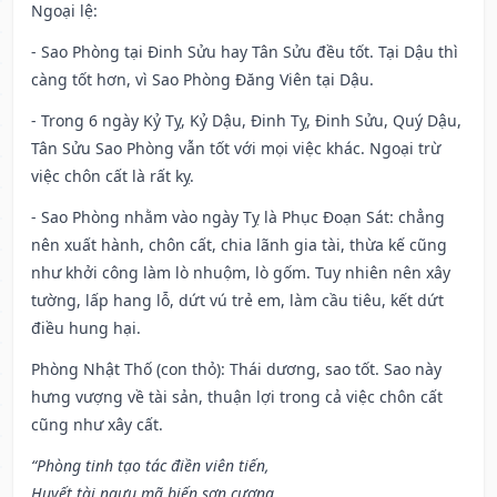
Ngoại lệ
:
- Sao Phòng tại Đinh Sửu hay Tân Sửu đều tốt. Tại Dậu thì
càng tốt hơn, vì Sao Phòng Đăng Viên tại Dậu.
- Trong 6 ngày Kỷ Tỵ, Kỷ Dậu, Đinh Tỵ, Đinh Sửu, Quý Dậu,
Tân Sửu Sao Phòng vẫn tốt với mọi việc khác. Ngoại trừ
việc chôn cất là rất kỵ.
- Sao Phòng nhằm vào ngày Tỵ là Phục Đoạn Sát: chẳng
nên xuất hành, chôn cất, chia lãnh gia tài, thừa kế cũng
như khởi công làm lò nhuộm, lò gốm. Tuy nhiên nên xây
tường, lấp hang lỗ, dứt vú trẻ em, làm cầu tiêu, kết dứt
điều hung hại.
Phòng Nhật Thố (con thỏ): Thái dương, sao tốt. Sao này
hưng vượng về tài sản, thuận lợi trong cả việc chôn cất
cũng như xây cất.
“Phòng tinh tạo tác điền viên tiến,
Huyết tài ngưu mã biến sơn cương,