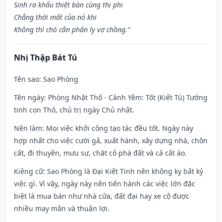
Sinh ra khẩu thiệt bàn cùng thị phi
Chẳng thời mất của nó khi
Không thì chó cắn phân ly vợ chồng.”
Nhị Thập Bát Tú
Tên sao
: Sao Phòng
Tên ngày
: Phòng Nhật Thố - Cảnh Yêm: Tốt (Kiết Tú) Tướng
tinh con Thỏ, chủ trị ngày Chủ nhật.
Nên làm
: Mọi việc khởi công tạo tác đều tốt. Ngày này
hợp nhất cho việc cưới gả, xuất hành, xây dựng nhà, chôn
cất, đi thuyền, mưu sự, chặt cỏ phá đất và cả cắt áo.
Kiêng cữ
: Sao Phòng là Đại Kiết Tinh nên không kỵ bất kỳ
việc gì. Vì vậy, ngày này nên tiến hành các việc lớn đặc
biệt là mua bán như nhà cửa, đất đai hay xe cộ được
nhiều may mắn và thuận lợi.