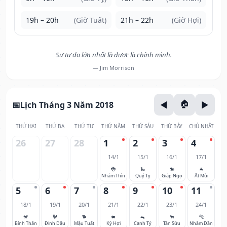
19h – 20h
(Giờ Tuất)
21h – 22h
(Giờ Hợi)
Sự tự do lớn nhất là được là chính mình.
— Jim Morrison
Lịch Tháng 3 Năm 2018
THỨ HAI
THỨ BA
THỨ TƯ
THỨ NĂM
THỨ SÁU
THỨ BẢY
CHỦ NHẬT
26
27
28
1
2
3
4
14/1
15/1
16/1
17/1
🐉
🐍
🐎
🐐
Nhâm Thìn
Quý Tỵ
Giáp Ngọ
Ất Mùi
5
6
7
8
9
10
11
18/1
19/1
20/1
21/1
22/1
23/1
24/1
🐒
🐓
🐕
🐖
🐀
🐂
🐅
Bính Thân
Đinh Dậu
Mậu Tuất
Kỷ Hợi
Canh Tý
Tân Sửu
Nhâm Dần