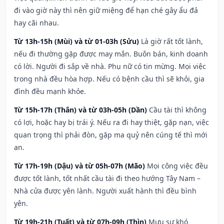
đi vào giờ này thì nên giữ miệng để hạn ché gây ẩu đả
hay cãi nhau.
Từ 13h-15h (Mùi) và từ 01-03h (Sửu)
Là giờ rất tốt lành,
nếu đi thường gặp được may mắn. Buôn bán, kinh doanh
có lời. Người đi sắp về nhà. Phụ nữ có tin mừng. Mọi việc
trong nhà đều hòa hợp. Nếu có bệnh cầu thì sẽ khỏi, gia
đình đều mạnh khỏe.
Từ 15h-17h (Thân) và từ 03h-05h (Dần)
Cầu tài thì không
có lợi, hoặc hay bị trái ý. Nếu ra đi hay thiệt, gặp nạn, việc
quan trọng thì phải đòn, gặp ma quỷ nên cúng tế thì mới
an.
Từ 17h-19h (Dậu) và từ 05h-07h (Mão)
Mọi công việc đều
được tốt lành, tốt nhất cầu tài đi theo hướng Tây Nam –
Nhà cửa được yên lành. Người xuất hành thì đều bình
yên.
Từ 19h-21h (Tuất) và từ 07h-09h (Thìn)
Mưu sự khó