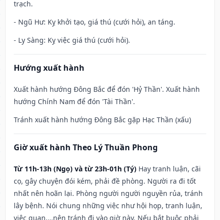
trạch.
- Ngũ Hư: Kỵ khởi tạo, giá thú (cưới hỏi), an táng.
- Ly Sàng: Kỵ việc giá thú (cưới hỏi).
Hướng xuất hành
Xuất hành hướng Đông Bắc để đón 'Hỷ Thần'. Xuất hành
hướng Chính Nam để đón 'Tài Thần'.
Tránh xuất hành hướng Đông Bắc gặp Hạc Thần (xấu)
Giờ xuất hành Theo Lý Thuần Phong
Từ 11h-13h (Ngọ) và từ 23h-01h (Tý)
Hay tranh luận, cãi
cọ, gây chuyện đói kém, phải đề phòng. Người ra đi tốt
nhất nên hoãn lại. Phòng người người nguyền rủa, tránh
lây bệnh. Nói chung những việc như hội họp, tranh luận,
việc quan,…nên tránh đi vào giờ này. Nếu bắt buộc phải