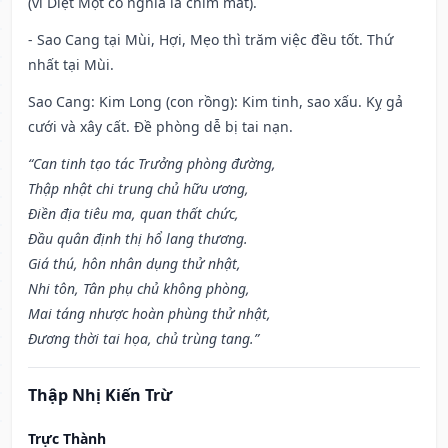
(vì Diệt Một có nghĩa là chìm mất).
- Sao Cang tại Mùi, Hợi, Mẹo thì trăm việc đều tốt. Thứ
nhất tại Mùi.
Sao Cang: Kim Long (con rồng): Kim tinh, sao xấu. Kỵ gả
cưới và xây cất. Đề phòng dễ bị tai nạn.
“Can tinh tạo tác Trưởng phòng đường,
Thập nhật chi trung chủ hữu ương,
Điền địa tiêu ma, quan thất chức,
Đầu quân định thị hổ lang thương.
Giá thú, hôn nhân dụng thử nhật,
Nhi tôn, Tân phụ chủ không phòng,
Mai táng nhược hoàn phùng thử nhật,
Đương thời tai họa, chủ trùng tang.”
Thập Nhị Kiến Trừ
Trực Thành