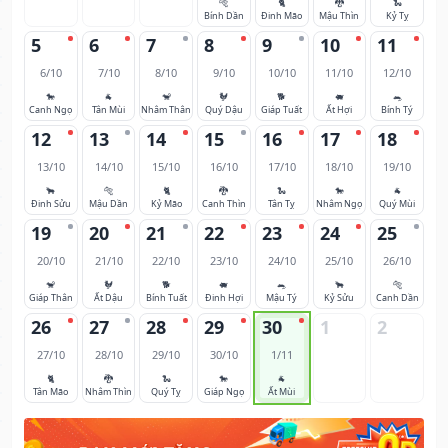
🐅
🐈
🐉
🐍
Bính Dần
Đinh Mão
Mậu Thìn
Kỷ Tỵ
5
6
7
8
9
10
11
6/10
7/10
8/10
9/10
10/10
11/10
12/10
🐎
🐐
🐒
🐓
🐕
🐖
🐀
Canh Ngọ
Tân Mùi
Nhâm Thân
Quý Dậu
Giáp Tuất
Ất Hợi
Bính Tý
12
13
14
15
16
17
18
13/10
14/10
15/10
16/10
17/10
18/10
19/10
🐂
🐅
🐈
🐉
🐍
🐎
🐐
Đinh Sửu
Mậu Dần
Kỷ Mão
Canh Thìn
Tân Tỵ
Nhâm Ngọ
Quý Mùi
19
20
21
22
23
24
25
20/10
21/10
22/10
23/10
24/10
25/10
26/10
🐒
🐓
🐕
🐖
🐀
🐂
🐅
Giáp Thân
Ất Dậu
Bính Tuất
Đinh Hợi
Mậu Tý
Kỷ Sửu
Canh Dần
26
27
28
29
30
1
2
27/10
28/10
29/10
30/10
1/11
🐈
🐉
🐍
🐎
🐐
Tân Mão
Nhâm Thìn
Quý Tỵ
Giáp Ngọ
Ất Mùi