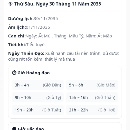
☀️ Thứ Sáu, Ngày 30 Tháng 11 Năm 2035
Dương lịch:
30/11/2035
Âm lịch:
01/11/2035
Can chi:
Ngày: Ất Mùi, Tháng: Mậu Tý, Năm: Ất Mão
Tiết khí:
Tiểu tuyết
Ngày Thiên Đạo:
Xuất hành cầu tài nên tránh, dù được
cũng rất tốn kém, thất lý mà thua
⏱️ Giờ Hoàng đạo
3h – 4h
(Giờ Dần)
5h – 6h
(Giờ Mão)
9h – 10h
(Giờ Tỵ)
15h – 16h
(Giờ Thân)
19h – 20h
(Giờ Tuất)
21h – 22h
(Giờ Hợi)
🌑 Giờ Hắc đạo