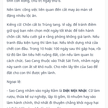
tinh con Rồng, chủ trị ngày thứ 6.
Nên làm
: công việc liên quan đến cắt may áo màn sẽ
đặng nhiều lộc ăn.
Kiêng cữ
: Chôn cất bị Trùng tang. Vì vậy, để tránh điềm
giữ quý bạn nên chọn một ngày tốt khác để tiến hành
chôn cất. Nếu cưới gả e rằng phòng không giá lạnh. Nếu
tranh đấu kiện tụng thì lâm bại. Nếu khởi dựng nhà cửa
chết con đầu. Trong 10 hoặc 100 ngày sau thì gặp họa, rồi
từ đó lần lần tiêu hết ruộng đất, còn nếu làm quan bị
cách chức. Sao Cang thuộc vào Thất Sát Tinh, nhằm ngày
này sanh con ắt sẽ khó nuôi. Cho nên lấy tên của Sao để
đặt cho con thì được yên lành.
Ngoại lệ
:
- Sao Cang nhằm vào ngày Rằm là
Diệt Một Nhật
: Cữ làm
rượu, thừa kế sự nghiệp, lập lò gốm, lò nhuộm hay vào
làm hành chính, thứ nhất đi thuyền chẳng khỏi nguy hại