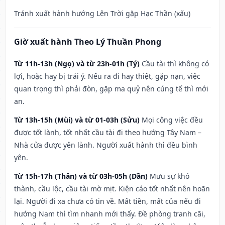
Tránh xuất hành hướng Lên Trời gặp Hạc Thần (xấu)
Giờ xuất hành Theo Lý Thuần Phong
Từ 11h-13h (Ngọ) và từ 23h-01h (Tý)
Cầu tài thì không có
lợi, hoặc hay bị trái ý. Nếu ra đi hay thiệt, gặp nạn, việc
quan trọng thì phải đòn, gặp ma quỷ nên cúng tế thì mới
an.
Từ 13h-15h (Mùi) và từ 01-03h (Sửu)
Mọi công việc đều
được tốt lành, tốt nhất cầu tài đi theo hướng Tây Nam –
Nhà cửa được yên lành. Người xuất hành thì đều bình
yên.
Từ 15h-17h (Thân) và từ 03h-05h (Dần)
Mưu sự khó
thành, cầu lộc, cầu tài mờ mịt. Kiện cáo tốt nhất nên hoãn
lại. Người đi xa chưa có tin về. Mất tiền, mất của nếu đi
hướng Nam thì tìm nhanh mới thấy. Đề phòng tranh cãi,