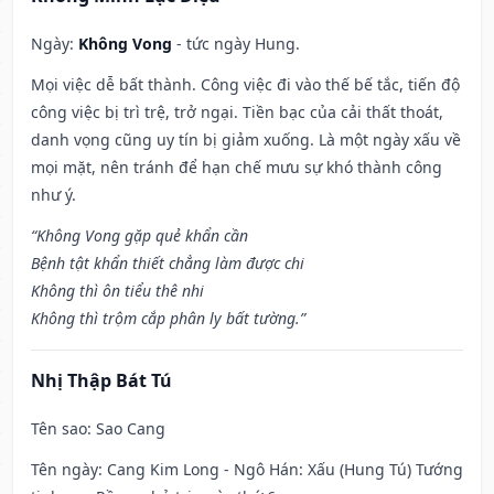
Ngày:
Không Vong
- tức ngày Hung.
Mọi việc dễ bất thành. Công việc đi vào thế bế tắc, tiến độ
công việc bị trì trệ, trở ngại. Tiền bạc của cải thất thoát,
danh vọng cũng uy tín bị giảm xuống. Là một ngày xấu về
mọi mặt, nên tránh để hạn chế mưu sự khó thành công
như ý.
“Không Vong gặp quẻ khẩn cần
Bệnh tật khẩn thiết chẳng làm được chi
Không thì ôn tiểu thê nhi
Không thì trộm cắp phân ly bất tường.”
Nhị Thập Bát Tú
Tên sao
: Sao Cang
Tên ngày
: Cang Kim Long - Ngô Hán: Xấu (Hung Tú) Tướng