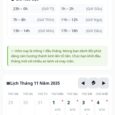
23h – 0h
(Giờ Tí)
1h – 2h
(Giờ Sửu)
7h – 8h
(Giờ Thìn)
11h – 12h
(Giờ Ngọ)
13h – 14h
(Giờ Mùi)
17h – 18h
(Giờ Dậu)
✨ Hôm nay là mồng 1 đầu tháng. Mong bạn dành đôi phút
dâng nén hương thành kính lên tổ tiên. Chúc bạn khởi đầu
tháng mới với nhiều an lành và may mắn.
Lịch Tháng 11 Năm 2035
THỨ HAI
THỨ BA
THỨ TƯ
THỨ NĂM
THỨ SÁU
THỨ BẢY
CHỦ NHẬT
29
30
31
1
2
3
4
2/10
3/10
4/10
5/10