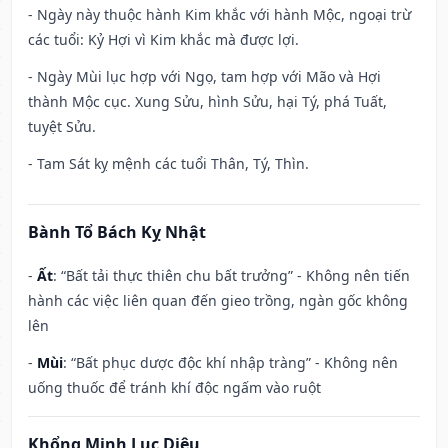
- Ngày này thuộc hành Kim khắc với hành Mộc, ngoại trừ
các tuổi: Kỷ Hợi vì Kim khắc mà được lợi.
- Ngày Mùi lục hợp với Ngọ, tam hợp với Mão và Hợi
thành Mộc cục. Xung Sửu, hình Sửu, hại Tý, phá Tuất,
tuyệt Sửu.
- Tam Sát kỵ mệnh các tuổi Thân, Tý, Thìn.
Bành Tổ Bách Kỵ Nhật
-
Ất
: “Bất tải thực thiên chu bất trưởng” - Không nên tiến
hành các việc liên quan đến gieo trồng, ngàn gốc không
lên
-
Mùi
: “Bất phục dược độc khí nhập tràng” - Không nên
uống thuốc để tránh khí độc ngấm vào ruột
Khổng Minh Lục Diệu