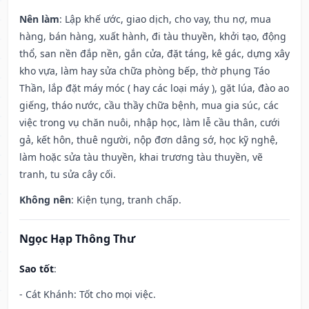
Nên làm
: Lập khế ước, giao dịch, cho vay, thu nợ, mua
hàng, bán hàng, xuất hành, đi tàu thuyền, khởi tạo, động
thổ, san nền đắp nền, gắn cửa, đặt táng, kê gác, dựng xây
kho vựa, làm hay sửa chữa phòng bếp, thờ phụng Táo
Thần, lắp đặt máy móc ( hay các loại máy ), gặt lúa, đào ao
giếng, tháo nước, cầu thầy chữa bệnh, mua gia súc, các
việc trong vụ chăn nuôi, nhập học, làm lễ cầu thân, cưới
gả, kết hôn, thuê người, nộp đơn dâng sớ, học kỹ nghệ,
làm hoặc sửa tàu thuyền, khai trương tàu thuyền, vẽ
tranh, tu sửa cây cối.
Không nên
: Kiện tụng, tranh chấp.
Ngọc Hạp Thông Thư
Sao tốt
:
- Cát Khánh: Tốt cho mọi việc.