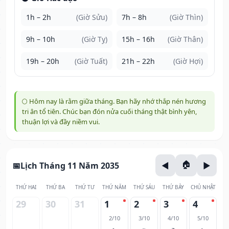
1h – 2h
(Giờ Sửu)
7h – 8h
(Giờ Thìn)
9h – 10h
(Giờ Tỵ)
15h – 16h
(Giờ Thân)
19h – 20h
(Giờ Tuất)
21h – 22h
(Giờ Hợi)
🌕 Hôm nay là rằm giữa tháng. Bạn hãy nhớ thắp nén hương
tri ân tổ tiên. Chúc bạn đón nửa cuối tháng thật bình yên,
thuận lợi và đầy niềm vui.
Lịch Tháng 11 Năm 2035
THỨ HAI
THỨ BA
THỨ TƯ
THỨ NĂM
THỨ SÁU
THỨ BẢY
CHỦ NHẬT
29
30
31
1
2
3
4
2/10
3/10
4/10
5/10