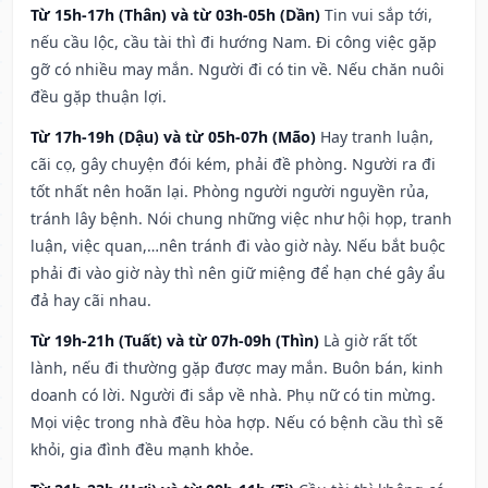
Từ 15h-17h (Thân) và từ 03h-05h (Dần)
Tin vui sắp tới,
nếu cầu lộc, cầu tài thì đi hướng Nam. Đi công việc gặp
gỡ có nhiều may mắn. Người đi có tin về. Nếu chăn nuôi
đều gặp thuận lợi.
Từ 17h-19h (Dậu) và từ 05h-07h (Mão)
Hay tranh luận,
cãi cọ, gây chuyện đói kém, phải đề phòng. Người ra đi
tốt nhất nên hoãn lại. Phòng người người nguyền rủa,
tránh lây bệnh. Nói chung những việc như hội họp, tranh
luận, việc quan,…nên tránh đi vào giờ này. Nếu bắt buộc
phải đi vào giờ này thì nên giữ miệng để hạn ché gây ẩu
đả hay cãi nhau.
Từ 19h-21h (Tuất) và từ 07h-09h (Thìn)
Là giờ rất tốt
lành, nếu đi thường gặp được may mắn. Buôn bán, kinh
doanh có lời. Người đi sắp về nhà. Phụ nữ có tin mừng.
Mọi việc trong nhà đều hòa hợp. Nếu có bệnh cầu thì sẽ
khỏi, gia đình đều mạnh khỏe.