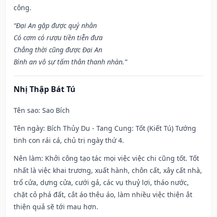
công.
“Đại An gặp được quý nhân
Có cơm có rượu tiền tiễn đưa
Chẳng thời cũng được Đại An
Bình an vô sự tấm thân thanh nhàn.”
Nhị Thập Bát Tú
Tên sao
: Sao Bích
Tên ngày
: Bích Thủy Du - Tang Cung: Tốt (Kiết Tú) Tướng
tinh con rái cá, chủ trị ngày thứ 4.
Nên làm
: Khởi công tạo tác mọi việc việc chi cũng tốt. Tốt
nhất là việc khai trương, xuất hành, chôn cất, xây cất nhà,
trổ cửa, dựng cửa, cưới gả, các vụ thuỷ lợi, tháo nước,
chặt cỏ phá đất, cắt áo thêu áo, làm nhiều việc thiện ắt
thiện quả sẽ tới mau hơn.