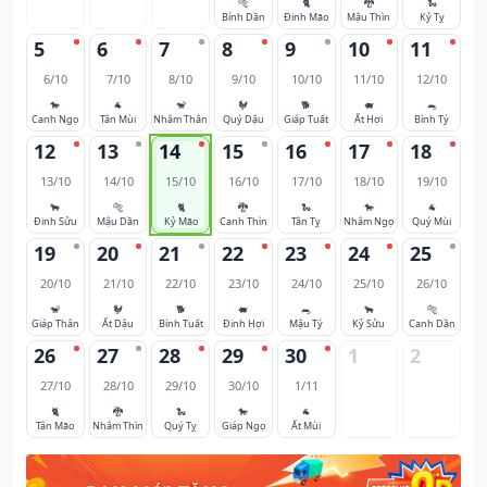
🐅
🐈
🐉
🐍
Bính Dần
Đinh Mão
Mậu Thìn
Kỷ Tỵ
5
6
7
8
9
10
11
6/10
7/10
8/10
9/10
10/10
11/10
12/10
🐎
🐐
🐒
🐓
🐕
🐖
🐀
Canh Ngọ
Tân Mùi
Nhâm Thân
Quý Dậu
Giáp Tuất
Ất Hợi
Bính Tý
12
13
14
15
16
17
18
13/10
14/10
15/10
16/10
17/10
18/10
19/10
🐂
🐅
🐈
🐉
🐍
🐎
🐐
Đinh Sửu
Mậu Dần
Kỷ Mão
Canh Thìn
Tân Tỵ
Nhâm Ngọ
Quý Mùi
19
20
21
22
23
24
25
20/10
21/10
22/10
23/10
24/10
25/10
26/10
🐒
🐓
🐕
🐖
🐀
🐂
🐅
Giáp Thân
Ất Dậu
Bính Tuất
Đinh Hợi
Mậu Tý
Kỷ Sửu
Canh Dần
26
27
28
29
30
1
2
27/10
28/10
29/10
30/10
1/11
🐈
🐉
🐍
🐎
🐐
Tân Mão
Nhâm Thìn
Quý Tỵ
Giáp Ngọ
Ất Mùi