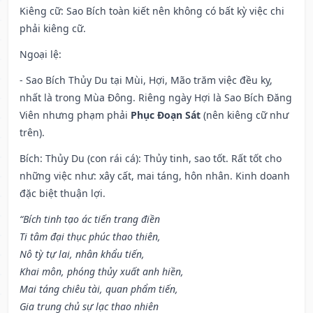
Kiêng cữ
: Sao Bích toàn kiết nên không có bất kỳ việc chi
phải kiêng cữ.
Ngoại lệ
:
- Sao Bích Thủy Du tại Mùi, Hợi, Mão trăm việc đều kỵ,
nhất là trong Mùa Đông. Riêng ngày Hợi là Sao Bích Đăng
Viên nhưng phạm phải
Phục Đoạn Sát
(nên kiêng cữ như
trên).
Bích: Thủy Du (con rái cá): Thủy tinh, sao tốt. Rất tốt cho
những việc như: xây cất, mai táng, hôn nhân. Kinh doanh
đặc biệt thuận lợi.
“Bích tinh tạo ác tiến trang điền
Ti tâm đại thục phúc thao thiên,
Nô tỳ tự lai, nhân khẩu tiến,
Khai môn, phóng thủy xuất anh hiền,
Mai táng chiêu tài, quan phẩm tiến,
Gia trung chủ sự lạc thao nhiên