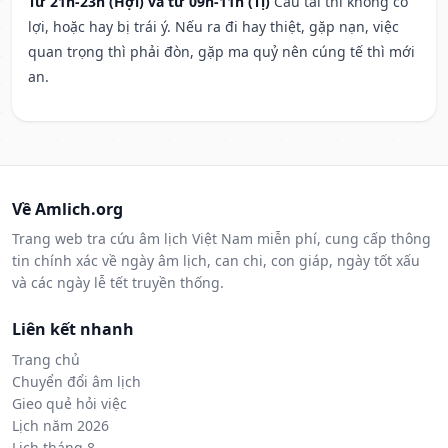
Từ 21h-23h (Hợi) và từ 09h-11h (Tị)
Cầu tài thì không có
lợi, hoặc hay bị trái ý. Nếu ra đi hay thiệt, gặp nạn, việc
quan trọng thì phải đòn, gặp ma quỷ nên cúng tế thì mới
an.
Về Amlich.org
Trang web tra cứu âm lịch Việt Nam miễn phí, cung cấp thông
tin chính xác về ngày âm lịch, can chi, con giáp, ngày tốt xấu
và các ngày lễ tết truyền thống.
Liên kết nhanh
Trang chủ
Chuyển đổi âm lịch
Gieo quẻ hỏi việc
Lịch năm 2026
Lịch tháng 8