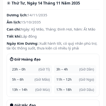
☀️ Thứ Tư, Ngày 14 Tháng 11 Năm 2035
Dương lịch:
14/11/2035
Âm lịch:
15/10/2035
Can chi:
Ngày: Kỷ Mão, Tháng: Đinh Hợi, Năm: Ất Mão
Tiết khí:
Lập đông
Ngày Kim Dương:
Xuất hành tốt, có quý nhân phù trợ,
tài lộc thông suốt, thưa kiện có nhiều lý phải
⏱️ Giờ Hoàng đạo
23h – 0h
(Giờ Tí)
3h – 4h
(Giờ Dần)
5h – 6h
(Giờ Mão)
11h – 12h
(Giờ Ngọ)
13h – 14h
(Giờ Mùi)
17h – 18h
(Giờ Dậu)
🌑 Giờ Hắc đạo