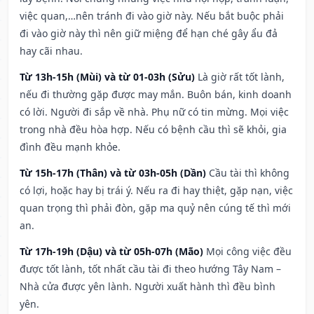
việc quan,…nên tránh đi vào giờ này. Nếu bắt buộc phải
đi vào giờ này thì nên giữ miệng để hạn ché gây ẩu đả
hay cãi nhau.
Từ 13h-15h (Mùi) và từ 01-03h (Sửu)
Là giờ rất tốt lành,
nếu đi thường gặp được may mắn. Buôn bán, kinh doanh
có lời. Người đi sắp về nhà. Phụ nữ có tin mừng. Mọi việc
trong nhà đều hòa hợp. Nếu có bệnh cầu thì sẽ khỏi, gia
đình đều mạnh khỏe.
Từ 15h-17h (Thân) và từ 03h-05h (Dần)
Cầu tài thì không
có lợi, hoặc hay bị trái ý. Nếu ra đi hay thiệt, gặp nạn, việc
quan trọng thì phải đòn, gặp ma quỷ nên cúng tế thì mới
an.
Từ 17h-19h (Dậu) và từ 05h-07h (Mão)
Mọi công việc đều
được tốt lành, tốt nhất cầu tài đi theo hướng Tây Nam –
Nhà cửa được yên lành. Người xuất hành thì đều bình
yên.