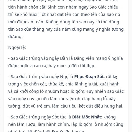
tiến hành chôn cất. Sinh con nhằm ngày Sao Giác chiếu
thì sẽ khó nuôi. Tốt nhất đặt tên con theo tên của Sao nó
mới được an toàn. Không dùng tên sao này có thể dùng
tên Sao của tháng hay của năm cũng mang ý nghĩa tương
đương.
Ngoại lệ
:
- Sao Giác trúng vào ngày Dần là Đăng Viên mang ý nghĩa
được ngôi vị cao cả, hay mọi sự đều tốt đẹp.
- Sao Giác trúng vào ngày Ngọ là
Phục Đoạn Sát
: rất kỵ
trong việc chôn cất, thừa kế, chia lãnh gia tài, xuất hành
và cả khởi công lò nhuộm hoặc lò gốm. Tuy nhiên sao Giác
vào ngày này lại nên làm các việc như lấp hang lỗ, xây
tường, dứt vú trẻ em, làm cầu tiêu, kết dứt điều hung hại.
- Sao Giác trúng ngày Sóc tức là
Diệt Một Nhật
: không
nên làm rượu, làm hành chính, lập lò gốm lò nhuộm cũng
như thừa kế. Đặc biệt Đại Kỵ đi thuyền.