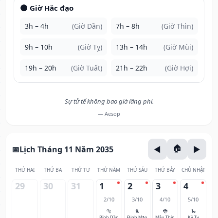
🌑 Giờ Hắc đạo
3h – 4h
(Giờ Dần)
7h – 8h
(Giờ Thìn)
9h – 10h
(Giờ Tỵ)
13h – 14h
(Giờ Mùi)
19h – 20h
(Giờ Tuất)
21h – 22h
(Giờ Hợi)
Sự tử tế không bao giờ lãng phí.
— Aesop
Lịch Tháng 11 Năm 2035
THỨ HAI
THỨ BA
THỨ TƯ
THỨ NĂM
THỨ SÁU
THỨ BẢY
CHỦ NHẬT
29
30
31
1
2
3
4
2/10
3/10
4/10
5/10
🐅
🐈
🐉
🐍
Bính Dần
Đinh Mão
Mậu Thìn
Kỷ Tỵ