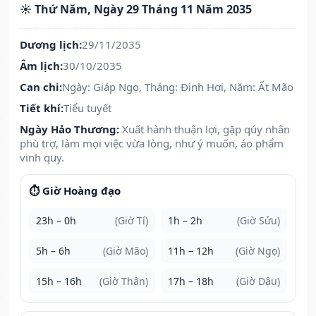
☀️ Thứ Năm, Ngày 29 Tháng 11 Năm 2035
Dương lịch:
29/11/2035
Âm lịch:
30/10/2035
Can chi:
Ngày: Giáp Ngọ, Tháng: Đinh Hợi, Năm: Ất Mão
Tiết khí:
Tiểu tuyết
Ngày Hảo Thương:
Xuất hành thuận lợi, gặp qúy nhân
phù trợ, làm mọi việc vừa lòng, như ý muốn, áo phẩm
vinh quy.
⏱️ Giờ Hoàng đạo
23h – 0h
(Giờ Tí)
1h – 2h
(Giờ Sửu)
5h – 6h
(Giờ Mão)
11h – 12h
(Giờ Ngọ)
15h – 16h
(Giờ Thân)
17h – 18h
(Giờ Dậu)