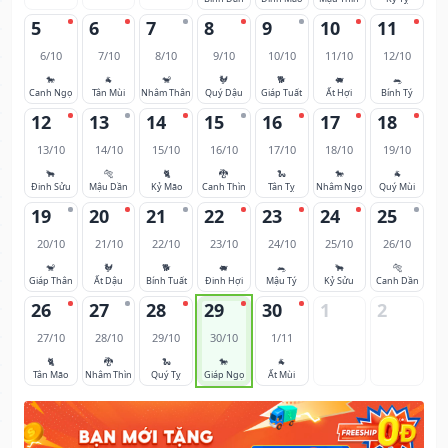
5
6
7
8
9
10
11
6/10
7/10
8/10
9/10
10/10
11/10
12/10
🐎
🐐
🐒
🐓
🐕
🐖
🐀
Canh Ngọ
Tân Mùi
Nhâm Thân
Quý Dậu
Giáp Tuất
Ất Hợi
Bính Tý
12
13
14
15
16
17
18
13/10
14/10
15/10
16/10
17/10
18/10
19/10
🐂
🐅
🐈
🐉
🐍
🐎
🐐
Đinh Sửu
Mậu Dần
Kỷ Mão
Canh Thìn
Tân Tỵ
Nhâm Ngọ
Quý Mùi
19
20
21
22
23
24
25
20/10
21/10
22/10
23/10
24/10
25/10
26/10
🐒
🐓
🐕
🐖
🐀
🐂
🐅
Giáp Thân
Ất Dậu
Bính Tuất
Đinh Hợi
Mậu Tý
Kỷ Sửu
Canh Dần
26
27
28
29
30
1
2
27/10
28/10
29/10
30/10
1/11
🐈
🐉
🐍
🐎
🐐
Tân Mão
Nhâm Thìn
Quý Tỵ
Giáp Ngọ
Ất Mùi