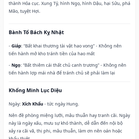
thành Hỏa cục. Xung Tý, hình Ngọ, hình Dậu, hại Sửu, phá
Mão, tuyệt Hợi.
Bành Tổ Bách Kỵ Nhật
-
Giáp
: “Bất khai thương tài vật hao vong” - Không nên
tiến hành mở kho tránh tiền của hao mất
-
Ngọ
: “Bất thiêm cái thất chủ canh trương” - Không nên
tiến hành lợp mái nhà để tránh chủ sẽ phải làm lại
Khổng Minh Lục Diệu
Ngày:
Xích Khẩu
- tức ngày Hung.
Nên đề phòng miệng lưỡi, mâu thuẫn hay tranh cãi. Ngày
này là ngày xấu, mưu sự khó thành, dễ dẫn đến nội bộ
xảy ra cãi vã, thị phi, mâu thuẫn, làm ơn nên oán hoặc
khẩu thiệt.