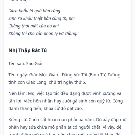
“Xích Khẩu là quả bần cùng
Sinh ra khẩu thiệt bàn cùng thị phi
Chẳng thời mất của nó khi
Không thì chó cắn phân ly vợ chồng.”
Nhị Thập Bát Tú
Tên sao
: Sao Giác
Tên ngày
: Giác Mộc Giao - Đặng Vũ: Tốt (Bình Tú) Tướng
tinh con Giao Long, chủ trị ngày thứ 5.
Nên làm
: Mọi việc tạo tác đều đặng được vinh xương và
tấn lợi. Việc hôn nhân hay cưới gả sinh con quý tử. Công
danh thăng tiến, khoa cử đỗ đạt cao.
Kiêng cữ
: Chôn cất hoạn nạn phải ba năm. Dù xây đắp mộ
phần hay sửa chữa mộ phần ắt có người chết. Vì vậy, để
tránh điềm giữ quý bạn nên chọn một ngày tốt khác để