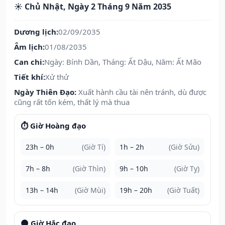
☀️ Chủ Nhật, Ngày 2 Tháng 9 Năm 2035
Dương lịch:
02/09/2035
Âm lịch:
01/08/2035
Can chi:
Ngày: Bính Dần, Tháng: Ất Dậu, Năm: Ất Mão
Tiết khí:
Xử thử
Ngày Thiên Đạo:
Xuất hành cầu tài nên tránh, dù được
cũng rất tốn kém, thất lý mà thua
⏱️ Giờ Hoàng đạo
23h – 0h
(Giờ Tí)
1h – 2h
(Giờ Sửu)
7h – 8h
(Giờ Thìn)
9h – 10h
(Giờ Tỵ)
13h – 14h
(Giờ Mùi)
19h – 20h
(Giờ Tuất)
🌑 Giờ Hắc đạo