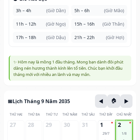
3h – 4h
(Giờ Dần)
5h – 6h
(Giờ Mão)
11h – 12h
(Giờ Ngọ)
15h – 16h
(Giờ Thân)
17h – 18h
(Giờ Dậu)
21h – 22h
(Giờ Hợi)
✨ Hôm nay là mồng 1 đầu tháng. Mong bạn dành đôi phút
dâng nén hương thành kính lên tổ tiên. Chúc bạn khởi đầu
tháng mới với nhiều an lành và may mắn.
Lịch Tháng 9 Năm 2035
THỨ HAI
THỨ BA
THỨ TƯ
THỨ NĂM
THỨ SÁU
THỨ BẢY
CHỦ NHẬT
27
28
29
30
31
1
2
29/7
1/8