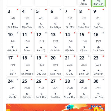
🐂
🐅
Ất Sửu
Bính Dần
3
4
5
6
7
8
9
2/8
3/8
4/8
5/8
6/8
7/8
8/8
🐈
🐉
🐍
🐎
🐐
🐒
🐓
Đinh Mão
Mậu Thìn
Kỷ Tỵ
Canh Ngọ
Tân Mùi
Nhâm Thân
Quý Dậu
10
11
12
13
14
15
16
9/8
10/8
11/8
12/8
13/8
14/8
15/8
🐕
🐖
🐀
🐂
🐅
🐈
🐉
Giáp Tuất
Ất Hợi
Bính Tý
Đinh Sửu
Mậu Dần
Kỷ Mão
Canh Thìn
17
18
19
20
21
22
23
16/8
17/8
18/8
19/8
20/8
21/8
22/8
🐍
🐎
🐐
🐒
🐓
🐕
🐖
Tân Tỵ
Nhâm Ngọ
Quý Mùi
Giáp Thân
Ất Dậu
Bính Tuất
Đinh Hợi
24
25
26
27
28
29
30
23/8
24/8
25/8
26/8
27/8
28/8
29/8
🐀
🐂
🐅
🐈
🐉
🐍
🐎
Mậu Tý
Kỷ Sửu
Canh Dần
Tân Mão
Nhâm Thìn
Quý Tỵ
Giáp Ngọ