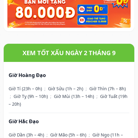
XEM TỐT XẤU NGÀY 2 THÁNG 9
Giờ Hoàng Đạo
Giờ Tí (23h – 0h)
;
Giờ Sửu (1h – 2h)
;
Giờ Thìn (7h – 8h)
;
Giờ Tỵ (9h – 10h)
;
Giờ Mùi (13h – 14h)
;
Giờ Tuất (19h
– 20h)
Giờ Hắc Đạo
Giờ Dần (3h – 4h)
;
Giờ Mão (5h – 6h)
;
Giờ Ngọ (11h –