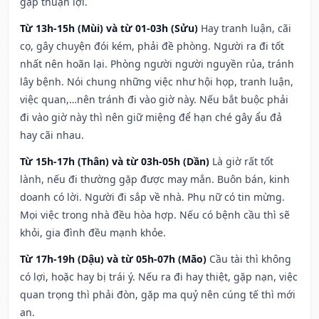
gặp thuận lợi.
Từ 13h-15h (Mùi) và từ 01-03h (Sửu)
Hay tranh luận, cãi
cọ, gây chuyện đói kém, phải đề phòng. Người ra đi tốt
nhất nên hoãn lại. Phòng người người nguyền rủa, tránh
lây bệnh. Nói chung những việc như hội họp, tranh luận,
việc quan,…nên tránh đi vào giờ này. Nếu bắt buộc phải
đi vào giờ này thì nên giữ miệng để hạn ché gây ẩu đả
hay cãi nhau.
Từ 15h-17h (Thân) và từ 03h-05h (Dần)
Là giờ rất tốt
lành, nếu đi thường gặp được may mắn. Buôn bán, kinh
doanh có lời. Người đi sắp về nhà. Phụ nữ có tin mừng.
Mọi việc trong nhà đều hòa hợp. Nếu có bệnh cầu thì sẽ
khỏi, gia đình đều mạnh khỏe.
Từ 17h-19h (Dậu) và từ 05h-07h (Mão)
Cầu tài thì không
có lợi, hoặc hay bị trái ý. Nếu ra đi hay thiệt, gặp nạn, việc
quan trọng thì phải đòn, gặp ma quỷ nên cúng tế thì mới
an.