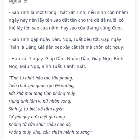
Ngoại lệ
:
- Sao Tinh là một trong Thất Sát Tinh, nếu sinh con nhằm
ngày này nên lấy tên Sao đặt tên cho trẻ để dễ nuôi, có
thể lấy tên sao của năm, hay sao của tháng cũng được.
- Sao Tinh gặp ngày Dần, Ngọ, Tuất đều tốt. Gặp ngày
Thân là Đăng Giá (lên xe): xây cất tốt mà chôn cất nguy.
- Hợp với 7 ngày: Giáp Dần, Nhâm Dần, Giáp Ngọ, Bính
Ngọ, Mậu Ngọ, Bính Tuất, Canh Tuất.
“Tinh tú nhật hảo tạo tân phòng,
Tiến chức gia quan cận Đế vương,
Bất khả mai táng tính phóng thủy,
Hung tinh lâm vị nữ nhân vong.
Sinh ly, tử biệt vô tâm luyến,
Tự yếu quy hưu biệt giá lang.
Khổng tử cửu khúc châu nan độ,
Phóng thủy, khai câu, thiên mệnh thương.”