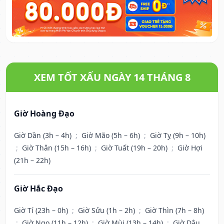
XEM TỐT XẤU NGÀY 14 THÁNG 8
Giờ Hoàng Đạo
Giờ Dần (3h – 4h)
;
Giờ Mão (5h – 6h)
;
Giờ Tỵ (9h – 10h)
;
Giờ Thân (15h – 16h)
;
Giờ Tuất (19h – 20h)
;
Giờ Hợi
(21h – 22h)
Giờ Hắc Đạo
Giờ Tí (23h – 0h)
;
Giờ Sửu (1h – 2h)
;
Giờ Thìn (7h – 8h)
;
Giờ Ngọ (11h – 12h)
;
Giờ Mùi (13h – 14h)
;
Giờ Dậu