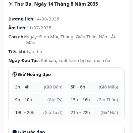
☀️ Thứ Ba, Ngày 14 Tháng 8 Năm 2035
Dương lịch:
14/08/2035
Âm lịch:
11/07/2035
Can chi:
Ngày: Đinh Mùi, Tháng: Giáp Thân, Năm: Ất
Mão
Tiết khí:
Lập thu
Ngày Đạo Tặc:
Rất xấu, xuất hành bị hại, mất của
⏱️ Giờ Hoàng đạo
3h – 4h
(Giờ Dần)
5h – 6h
(Giờ Mão)
9h – 10h
(Giờ Tỵ)
15h – 16h
(Giờ Thân)
19h – 20h
(Giờ Tuất)
21h – 22h
(Giờ Hợi)
🌑 Giờ Hắc đạo