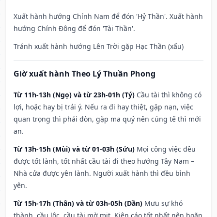
Xuất hành hướng Chính Nam để đón 'Hỷ Thần'. Xuất hành
hướng Chính Đông để đón 'Tài Thần'.
Tránh xuất hành hướng Lên Trời gặp Hạc Thần (xấu)
Giờ xuất hành Theo Lý Thuần Phong
Từ 11h-13h (Ngọ) và từ 23h-01h (Tý)
Cầu tài thì không có
lợi, hoặc hay bị trái ý. Nếu ra đi hay thiệt, gặp nạn, việc
quan trọng thì phải đòn, gặp ma quỷ nên cúng tế thì mới
an.
Từ 13h-15h (Mùi) và từ 01-03h (Sửu)
Mọi công việc đều
được tốt lành, tốt nhất cầu tài đi theo hướng Tây Nam –
Nhà cửa được yên lành. Người xuất hành thì đều bình
yên.
Từ 15h-17h (Thân) và từ 03h-05h (Dần)
Mưu sự khó
thành, cầu lộc, cầu tài mờ mịt. Kiện cáo tốt nhất nên hoãn