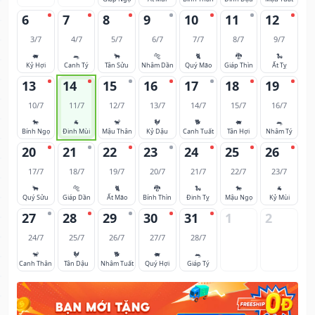
6
7
8
9
10
11
12
3/7
4/7
5/7
6/7
7/7
8/7
9/7
🐖
🐀
🐂
🐅
🐈
🐉
🐍
Kỷ Hợi
Canh Tý
Tân Sửu
Nhâm Dần
Quý Mão
Giáp Thìn
Ất Tỵ
13
14
15
16
17
18
19
10/7
11/7
12/7
13/7
14/7
15/7
16/7
🐎
🐐
🐒
🐓
🐕
🐖
🐀
Bính Ngọ
Đinh Mùi
Mậu Thân
Kỷ Dậu
Canh Tuất
Tân Hợi
Nhâm Tý
20
21
22
23
24
25
26
17/7
18/7
19/7
20/7
21/7
22/7
23/7
🐂
🐅
🐈
🐉
🐍
🐎
🐐
Quý Sửu
Giáp Dần
Ất Mão
Bính Thìn
Đinh Tỵ
Mậu Ngọ
Kỷ Mùi
27
28
29
30
31
1
2
24/7
25/7
26/7
27/7
28/7
🐒
🐓
🐕
🐖
🐀
Canh Thân
Tân Dậu
Nhâm Tuất
Quý Hợi
Giáp Tý