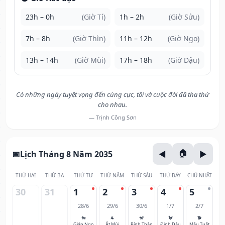
23h – 0h
(Giờ Tí)
1h – 2h
(Giờ Sửu)
7h – 8h
(Giờ Thìn)
11h – 12h
(Giờ Ngọ)
13h – 14h
(Giờ Mùi)
17h – 18h
(Giờ Dậu)
Có những ngày tuyệt vọng đến cùng cực, tôi và cuộc đời đã tha thứ
cho nhau.
— Trịnh Công Sơn
Lịch Tháng 8 Năm 2035
THỨ HAI
THỨ BA
THỨ TƯ
THỨ NĂM
THỨ SÁU
THỨ BẢY
CHỦ NHẬT
30
31
1
2
3
4
5
28/6
29/6
30/6
1/7
2/7
🐎
🐐
🐒
🐓
🐕
Giáp Ngọ
Ất Mùi
Bính Thân
Đinh Dậu
Mậu Tuất