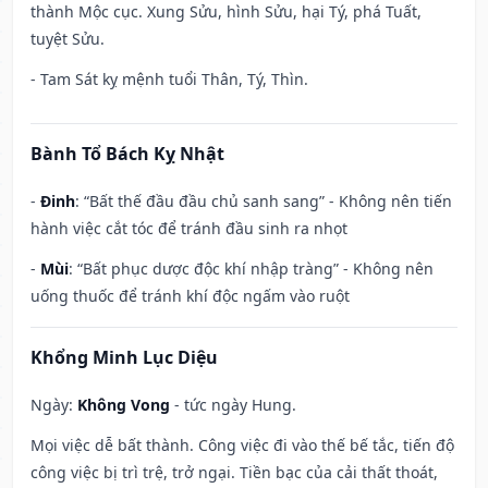
thành Mộc cục. Xung Sửu, hình Sửu, hại Tý, phá Tuất,
tuyệt Sửu.
- Tam Sát kỵ mệnh tuổi Thân, Tý, Thìn.
Bành Tổ Bách Kỵ Nhật
-
Đinh
: “Bất thế đầu đầu chủ sanh sang” - Không nên tiến
hành việc cắt tóc để tránh đầu sinh ra nhọt
-
Mùi
: “Bất phục dược độc khí nhập tràng” - Không nên
uống thuốc để tránh khí độc ngấm vào ruột
Khổng Minh Lục Diệu
Ngày:
Không Vong
- tức ngày Hung.
Mọi việc dễ bất thành. Công việc đi vào thế bế tắc, tiến độ
công việc bị trì trệ, trở ngại. Tiền bạc của cải thất thoát,