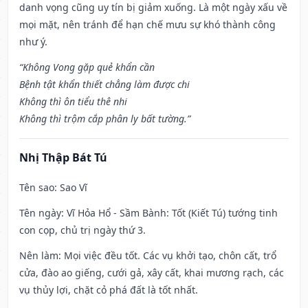
danh vọng cũng uy tín bị giảm xuống. Là một ngày xấu về
mọi mặt, nên tránh để hạn chế mưu sự khó thành công
như ý.
“Không Vong gặp quẻ khẩn cần
Bệnh tật khẩn thiết chẳng làm được chi
Không thì ôn tiểu thê nhi
Không thì trộm cắp phân ly bất tường.”
Nhị Thập Bát Tú
Tên sao
: Sao Vĩ
Tên ngày
: Vĩ Hỏa Hổ - Sầm Bành: Tốt (Kiết Tú) tướng tinh
con cọp, chủ trị ngày thứ 3.
Nên làm
: Mọi việc đều tốt. Các vụ khởi tạo, chôn cất, trổ
cửa, đào ao giếng, cưới gả, xây cất, khai mương rạch, các
vụ thủy lợi, chặt cỏ phá đất là tốt nhất.