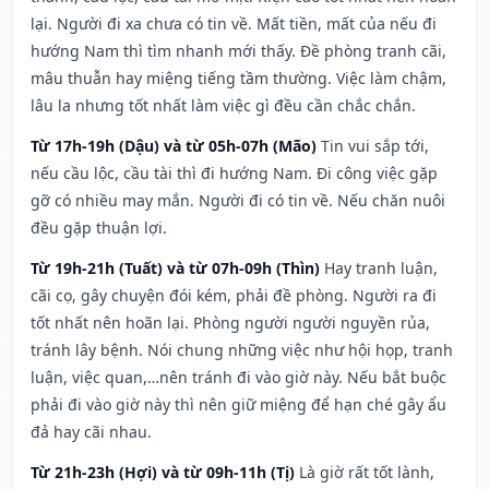
lại. Người đi xa chưa có tin về. Mất tiền, mất của nếu đi
hướng Nam thì tìm nhanh mới thấy. Đề phòng tranh cãi,
mâu thuẫn hay miệng tiếng tầm thường. Việc làm chậm,
lâu la nhưng tốt nhất làm việc gì đều cần chắc chắn.
Từ 17h-19h (Dậu) và từ 05h-07h (Mão)
Tin vui sắp tới,
nếu cầu lộc, cầu tài thì đi hướng Nam. Đi công việc gặp
gỡ có nhiều may mắn. Người đi có tin về. Nếu chăn nuôi
đều gặp thuận lợi.
Từ 19h-21h (Tuất) và từ 07h-09h (Thìn)
Hay tranh luận,
cãi cọ, gây chuyện đói kém, phải đề phòng. Người ra đi
tốt nhất nên hoãn lại. Phòng người người nguyền rủa,
tránh lây bệnh. Nói chung những việc như hội họp, tranh
luận, việc quan,…nên tránh đi vào giờ này. Nếu bắt buộc
phải đi vào giờ này thì nên giữ miệng để hạn ché gây ẩu
đả hay cãi nhau.
Từ 21h-23h (Hợi) và từ 09h-11h (Tị)
Là giờ rất tốt lành,