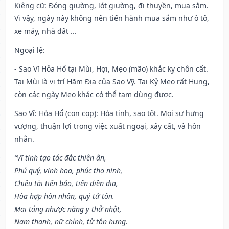
Kiêng cữ
: Đóng giường, lót giường, đi thuyền, mua sắm.
Vì vậy, ngày này không nên tiến hành mua sắm như ô tô,
xe máy, nhà đất ...
Ngoại lệ
:
- Sao Vĩ Hỏa Hổ tại Mùi, Hợi, Mẹo (mão) khắc kỵ chôn cất.
Tại Mùi là vị trí Hãm Địa của Sao Vỹ. Tại Kỷ Mẹo rất Hung,
còn các ngày Mẹo khác có thể tạm dùng được.
Sao Vĩ: Hỏa Hổ (con cọp): Hỏa tinh, sao tốt. Mọi sự hưng
vượng, thuận lợi trong việc xuất ngoại, xây cất, và hôn
nhân.
“Vĩ tinh tạo tác đắc thiên ân,
Phú quý, vinh hoa, phúc thọ ninh,
Chiêu tài tiến bảo, tiến điền địa,
Hòa hợp hôn nhân, quý tử tôn.
Mai táng nhược năng y thử nhật,
Nam thanh, nữ chính, tử tôn hưng.