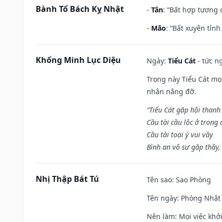
Bành Tổ Bách Kỵ Nhật
-
Tân
: “Bất hợp tương
-
Mão
: “Bất xuyên tỉn
Khổng Minh Lục Diệu
Ngày:
Tiểu Cát
- tức n
Trong này Tiểu Cát mọi
nhân nâng đỡ.
“Tiểu Cát gặp hội thanh
Cầu tài cầu lộc ở trong
Cầu tài toại ý vui vầy
Bình an vô sự gặp thầy,
Nhị Thập Bát Tú
Tên sao
: Sao Phòng
Tên ngày
: Phòng Nhật 
Nên làm
: Mọi việc khở