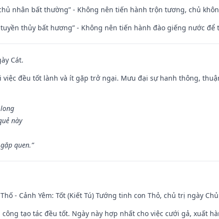
 chủ nhân bất thường” - Không nên tiến hành trộn tương, chủ kh
h tuyền thủy bất hương” - Không nên tiến hành đào giếng nước để
gày Cát.
 việc đều tốt lành và ít gặp trở ngại. Mưu đại sự hanh thông, thuậ
 long
 quẻ này
 gặp quen.”
Thố - Cảnh Yêm: Tốt (Kiết Tú) Tướng tinh con Thỏ, chủ trị ngày Chủ
i công tạo tác đều tốt. Ngày này hợp nhất cho việc cưới gả, xuất h