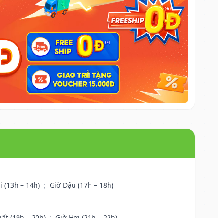
i (13h – 14h)
;
Giờ Dậu (17h – 18h)
uất (19h – 20h)
;
Giờ Hợi (21h – 22h)