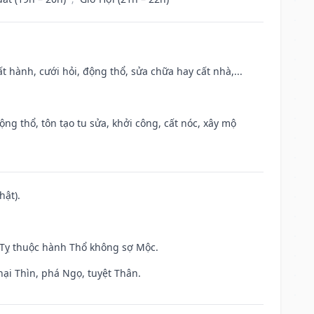
t hành, cưới hỏi, động thổ, sửa chữa hay cất nhà,...
ộng thổ, tôn tạo tu sửa, khởi công, cất nóc, xây mộ
hật).
h Tỵ thuộc hành Thổ không sợ Mộc.
hại Thìn, phá Ngọ, tuyệt Thân.