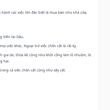
iến hành các việc lớn đặc biệt là mua bán như nhà cửa,
g Viên tại Dậu.
i việc khác. Ngoại trừ việc chôn cất là rất kỵ.
h gia tài, thừa kế cũng như khởi công làm lò nhuộm, lò
g hại.
trong cả việc chôn cất cũng như xây cất.