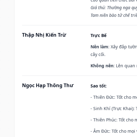
Giá thú: Thường nga qu
Tam niên bào tử chế tri
Thập Nhị Kiến Trừ
Trực Bế
Nên làm
: Xây đắp tườ
cây cối.
Không nên
: Lên quan
Ngọc Hạp Thông Thư
Sao tốt
:
- Thiên Đức: Tốt cho mọ
- Sinh Khí (Trực Khai):
- Thiên Phúc: Tốt cho m
- Âm Đức: Tốt cho mọi 