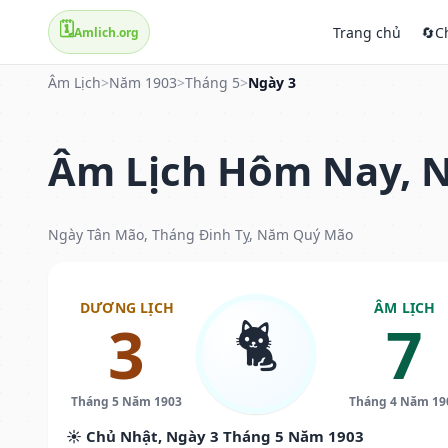
🗓️
Trang chủ
🔄
C
Amlich.org
Âm Lịch
>
Năm 1903
>
Tháng 5
>
Ngày 3
Âm Lịch Hôm Nay, N
Ngày Tân Mão, Tháng Đinh Tỵ, Năm Quý Mão
DƯƠNG LỊCH
ÂM LỊCH
🐈
3
7
Tháng 5 Năm 1903
Tháng 4 Năm 19
☀️ Chủ Nhật, Ngày 3 Tháng 5 Năm 1903