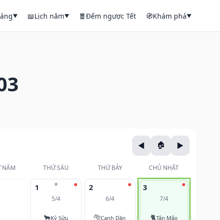
háng
📖
Lịch năm
🧧
Đếm ngược Tết
🧭
Khám phá
▼
▼
▼
03
 NĂM
THỨ SÁU
THỨ BẢY
CHỦ NHẬT
⭐
1
2
3
5/4
6/4
7/4
🐂
🐅
🐈
Kỷ Sửu
Canh Dần
Tân Mão