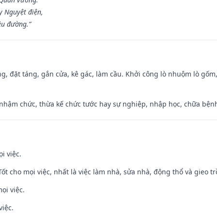
y Nguyệt điện,
ều đường.”
ng, đặt táng, gắn cửa, kê gác, làm cầu. Khởi công lò nhuộm lò gốm,
 nhậm chức, thừa kế chức tước hay sự nghiệp, nhập học, chữa bện
i việc.
 Tốt cho mọi việc, nhất là việc làm nhà, sửa nhà, động thổ và gieo tr
ọi việc.
việc.