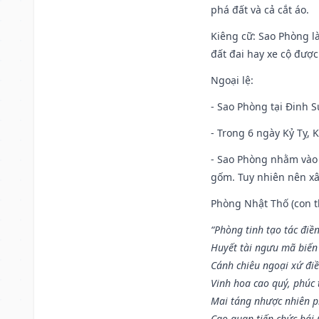
phá đất và cả cắt áo.
Kiêng cữ
: Sao Phòng l
đất đai hay xe cộ đượ
Ngoại lệ
:
- Sao Phòng tại Đinh S
- Trong 6 ngày Kỷ Tỵ, 
- Sao Phòng nhằm vào 
gốm. Tuy nhiên nên xây
Phòng Nhật Thố (con th
“Phòng tinh tạo tác điền
Huyết tài ngưu mã biến
Cánh chiêu ngoại xứ điề
Vinh hoa cao quý, phúc 
Mai táng nhược nhiên p
Cao quan tiến chức bái