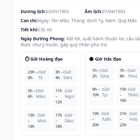
Dương lịch:
03/05/1903
Âm lịch:
07/04/1903
Can chi:
Ngày: Tân Mão, Tháng: Đinh Tỵ, Năm: Quý Mão
Tiết khí:
Cốc vũ
Ngày Đường Phong:
Rất tốt, xuất hành thuận lợi, cầu tà
được như ý muốn, gặp quý nhân phù trợ
⏱️ Giờ Hoàng đạo
🌑 Giờ Hắc đạo
1h –
(Giờ
7h –
(Giờ
23h –
(Giờ
3h –
(Giờ
2h
Sửu)
8h
Thìn)
0h
Tí)
4h
Dần)
9h –
(Giờ
15h
(Giờ
5h –
(Giờ
11h
(Giờ
10h
Tỵ)
–
Thân)
6h
Mão)
–
Ngọ)
16h
12h
19h
(Giờ
21h
(Giờ
13h
(Giờ
17h
(Giờ
–
Tuất)
–
Hợi)
–
Mùi)
–
Dậu)
20h
22h
14h
18h