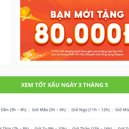
XEM TỐT XẤU NGÀY 3 THÁNG 5
 Dần (3h – 4h)
;
Giờ Mão (5h – 6h)
;
Giờ Ngọ (11h – 12h)
;
Giờ Mù
ờ Thìn (7h – 8h)
;
Giờ Tỵ (9h – 10h)
;
Giờ Thân (15h – 16h)
;
Giờ T