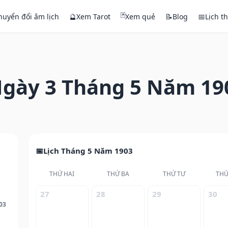
🃏
huyển đổi âm lịch
🔮
Xem Tarot
Xem quẻ
📝
Blog
📅
Lịch t
gày 3 Tháng 5 Năm 19
Lịch Tháng 5 Năm 1903
THỨ HAI
THỨ BA
THỨ TƯ
THỨ
27
28
29
30
03