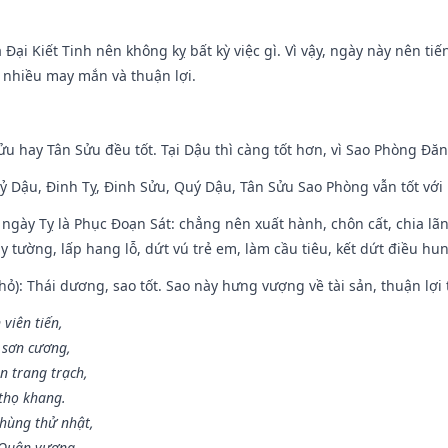
à Đại Kiết Tinh nên không kỵ bất kỳ việc gì. Vì vậy, ngày này nên t
c nhiều may mắn và thuận lợi.
ửu hay Tân Sửu đều tốt. Tại Dậu thì càng tốt hơn, vì Sao Phòng Đăn
Kỷ Dậu, Đinh Tỵ, Đinh Sửu, Quý Dậu, Tân Sửu Sao Phòng vẫn tốt với mọ
ngày Tỵ là Phục Đoạn Sát: chẳng nên xuất hành, chôn cất, chia lãn
 tường, lấp hang lỗ, dứt vú trẻ em, làm cầu tiêu, kết dứt điều hun
ỏ): Thái dương, sao tốt. Sao này hưng vượng về tài sản, thuận lợi 
 viên tiến,
 sơn cương,
n trang trạch,
thọ khang.
hùng thử nhật,
 Quân vương.