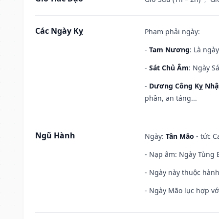
Các Ngày Kỵ
Phạm phải ngày:
-
Tam Nương
: Là ngà
-
Sát Chủ Âm
: Ngày Sá
-
Dương Công Kỵ Nhậ
phần, an táng...
Ngũ Hành
Ngày:
Tân Mão
- tức C
- Nạp âm: Ngày Tùng B
- Ngày này thuộc hành
- Ngày Mão lục hợp với