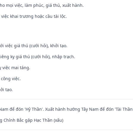
cho mọi việc, làm phúc, giá thú, xuất hành.
việc khai trương hoặc cầu tài lộc.
i việc giá thú (cưới hỏi), khởi tạo.
Kiêng kỵ giá thú (cưới hỏi), nhập trạch.
 việc mai táng.
 công việc.
ởi tạo.
am để đón 'Hỷ Thần'. Xuất hành hướng Tây Nam để đón 'Tài Thần'
g Chính Bắc gặp Hạc Thần (xấu)