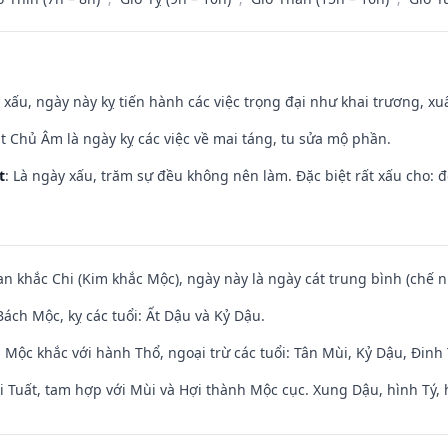
y xấu, ngày này kỵ tiến hành các việc trọng đại như khai trương, xuấ
t Chủ Âm là ngày kỵ các việc về mai táng, tu sửa mộ phần.
t
: Là ngày xấu, trăm sự đều không nên làm. Đặc biệt rất xấu cho: đ
an khắc Chi (Kim khắc Mộc), ngày này là ngày cát trung bình (chế n
ách Mộc, kỵ các tuổi: Ất Dậu và Kỷ Dậu.
 Mộc khắc với hành Thổ, ngoại trừ các tuổi: Tân Mùi, Kỷ Dậu, Đin
 Tuất, tam hợp với Mùi và Hợi thành Mộc cục. Xung Dậu, hình Tý, 