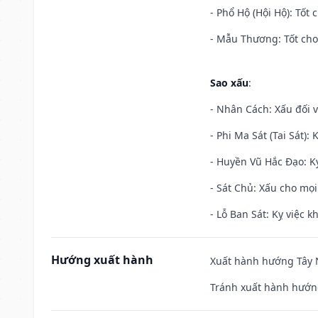
- Phổ Hộ (Hội Hộ): Tốt 
- Mẫu Thương: Tốt cho 
Sao xấu
:
- Nhân Cách: Xấu đối vớ
- Phi Ma Sát (Tai Sát): 
- Huyền Vũ Hắc Đạo: Kỵ
- Sát Chủ: Xấu cho mọi
- Lỗ Ban Sát: Kỵ việc kh
Hướng xuất hành
Xuất hành hướng Tây N
Tránh xuất hành hướn