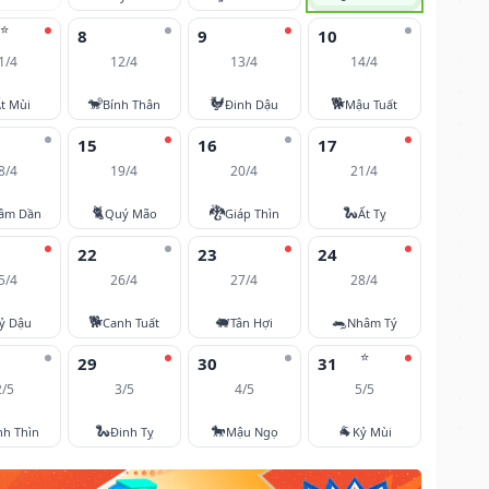
⭐
8
9
10
1/4
12/4
13/4
14/4
🐒
🐓
🐕
t Mùi
Bính Thân
Đinh Dậu
Mậu Tuất
15
16
17
8/4
19/4
20/4
21/4
🐈
🐉
🐍
âm Dần
Quý Mão
Giáp Thìn
Ất Tỵ
22
23
24
5/4
26/4
27/4
28/4
🐕
🐖
🐀
ỷ Dậu
Canh Tuất
Tân Hợi
Nhâm Tý
⭐
29
30
31
2/5
3/5
4/5
5/5
🐍
🐎
🐐
nh Thìn
Đinh Tỵ
Mậu Ngọ
Kỷ Mùi