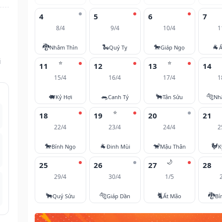
4
5
6
7
8/4
9/4
10/4
1
🐉
🐍
🐎
🐐
Nhâm Thìn
Quý Tỵ
Giáp Ngọ
Ấ
i
⭐
⭐
11
12
13
14
15/4
16/4
17/4
1
🐖
🐀
🐂
🐅
Kỷ Hợi
Canh Tý
Tân Sửu
Nh
⭐
18
19
20
21
22/4
23/4
24/4
2
🐎
🐐
🐒
🐓
Bính Ngọ
Đinh Mùi
Mậu Thân
K
🌙
25
26
27
28
29/4
30/4
1/5
🐂
🐅
🐈
🐉
Quý Sửu
Giáp Dần
Ất Mão
Bí