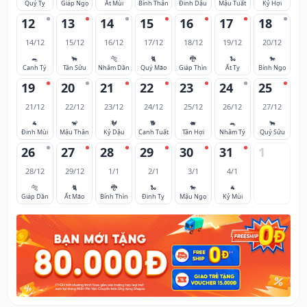
Quý Tỵ
Giáp Ngọ
Ất Mùi
Bính Thân
Đinh Dậu
Mậu Tuất
Kỷ Hợi
12
13
14
15
16
17
18
14/12
15/12
16/12
17/12
18/12
19/12
20/12
🐀
🐂
🐅
🐈
🐉
🐍
🐎
Canh Tý
Tân Sửu
Nhâm Dần
Quý Mão
Giáp Thìn
Ất Tỵ
Bính Ngọ
19
20
21
22
23
24
25
21/12
22/12
23/12
24/12
25/12
26/12
27/12
🐐
🐒
🐓
🐕
🐖
🐀
🐂
Đinh Mùi
Mậu Thân
Kỷ Dậu
Canh Tuất
Tân Hợi
Nhâm Tý
Quý Sửu
26
27
28
29
30
31
1
28/12
29/12
1/1
2/1
3/1
4/1
🐅
🐈
🐉
🐍
🐎
🐐
Giáp Dần
Ất Mão
Bính Thìn
Đinh Tỵ
Mậu Ngọ
Kỷ Mùi