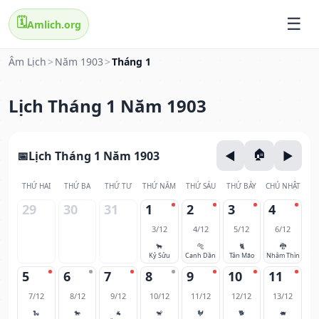
🗓️
Amlich.org
Âm Lịch
>
Năm 1903
>
Tháng 1
Lịch Tháng 1 Năm 1903
Lịch Tháng 1 Năm 1903
THỨ HAI
THỨ BA
THỨ TƯ
THỨ NĂM
THỨ SÁU
THỨ BẢY
CHỦ NHẬT
29
30
31
1
2
3
4
3/12
4/12
5/12
6/12
🐂
🐅
🐈
🐉
Kỷ Sửu
Canh Dần
Tân Mão
Nhâm Thìn
5
6
7
8
9
10
11
7/12
8/12
9/12
10/12
11/12
12/12
13/12
🐍
🐎
🐐
🐒
🐓
🐕
🐖