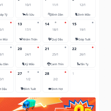
9/1
10/1
11/1
12/1
🐂
🐅
🐈
iáp Tý
Ất Sửu
Bính Dần
Đinh Mão
⭐
13
14
15
6/1
17/1
18/1
19/1
🐒
🐓
🐕
ân Mùi
Nhâm Thân
Quý Dậu
Giáp Tuất
20
21
22
3/1
24/1
25/1
26/1
🐈
🐉
🐍
ậu Dần
Kỷ Mão
Canh Thìn
Tân Tỵ
⭐
27
28
1
0/1
1/2
2/2
🐕
🐖
t Dậu
Bính Tuất
Đinh Hợi