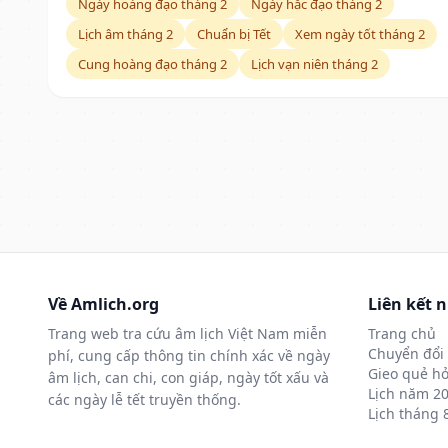
Ngày hoàng đạo tháng 2
Ngày hắc đạo tháng 2
Lịch âm tháng 2
Chuẩn bị Tết
Xem ngày tốt tháng 2
Cung hoàng đạo tháng 2
Lịch vạn niên tháng 2
Về Amlich.org
Liên kết 
Trang web tra cứu âm lịch Việt Nam miễn
Trang chủ
Chuyển đổi 
phí, cung cấp thông tin chính xác về ngày
Gieo quẻ hỏ
âm lịch, can chi, con giáp, ngày tốt xấu và
Lịch năm 2
các ngày lễ tết truyền thống.
Lịch tháng 