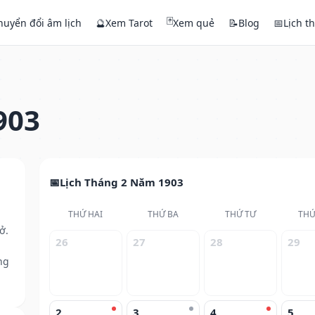
🃏
huyển đổi âm lịch
🔮
Xem Tarot
Xem quẻ
📝
Blog
📅
Lịch t
903
Lịch Tháng 2 Năm 1903
THỨ HAI
THỨ BA
THỨ TƯ
THỨ
ở.
26
27
28
29
ng
2
3
4
5