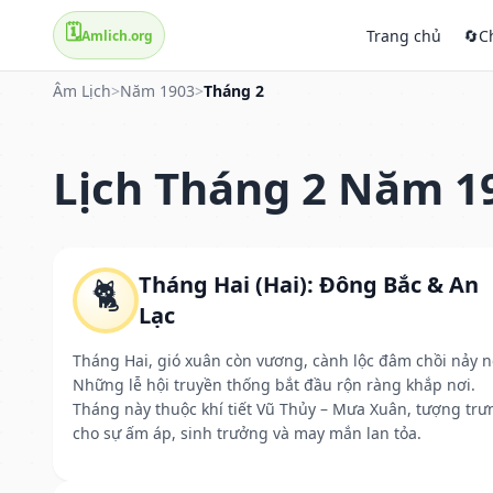
🗓️
Trang chủ
🔄
C
Amlich.org
Âm Lịch
>
Năm 1903
>
Tháng 2
Lịch Tháng 2 Năm 1
Tháng Hai (Hai): Đông Bắc & An
🐈
Lạc
Tháng Hai, gió xuân còn vương, cành lộc đâm chồi nảy n
Những lễ hội truyền thống bắt đầu rộn ràng khắp nơi.
Tháng này thuộc khí tiết Vũ Thủy – Mưa Xuân, tượng trư
cho sự ấm áp, sinh trưởng và may mắn lan tỏa.