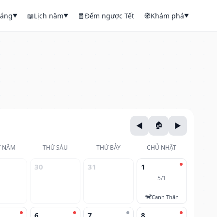
háng
📖
Lịch năm
🧧
Đếm ngược Tết
🧭
Khám phá
▼
▼
▼
 NĂM
THỨ SÁU
THỨ BẢY
CHỦ NHẬT
30
31
1
5/1
🐒
Canh Thân
6
7
8