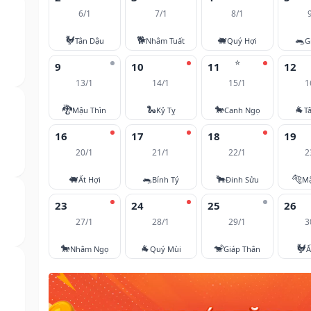
6/1
7/1
8/1
🐓
🐕
🐖
🐀
Tân Dậu
Nhâm Tuất
Quý Hợi
G
⭐
9
10
11
12
13/1
14/1
15/1
1
🐉
🐍
🐎
🐐
Mậu Thìn
Kỷ Tỵ
Canh Ngọ
T
16
17
18
19
20/1
21/1
22/1
2
🐖
🐀
🐂
🐅
Ất Hợi
Bính Tý
Đinh Sửu
M
23
24
25
26
27/1
28/1
29/1
3
🐎
🐐
🐒
🐓
Nhâm Ngọ
Quý Mùi
Giáp Thân
Ấ