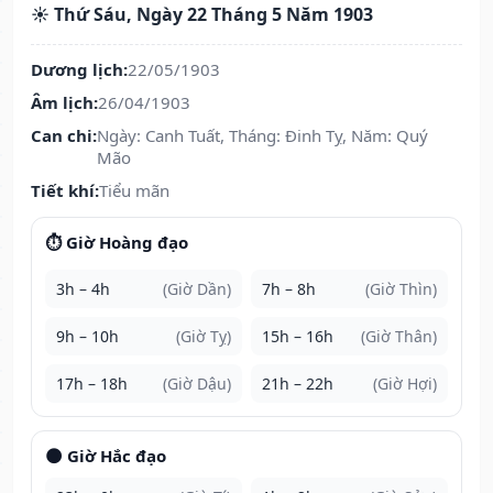
☀️ Thứ Sáu, Ngày 22 Tháng 5 Năm 1903
Dương lịch:
22/05/1903
Âm lịch:
26/04/1903
Can chi:
Ngày: Canh Tuất, Tháng: Đinh Tỵ, Năm: Quý
Mão
Tiết khí:
Tiểu mãn
⏱️ Giờ Hoàng đạo
3h – 4h
(Giờ Dần)
7h – 8h
(Giờ Thìn)
9h – 10h
(Giờ Tỵ)
15h – 16h
(Giờ Thân)
17h – 18h
(Giờ Dậu)
21h – 22h
(Giờ Hợi)
🌑 Giờ Hắc đạo