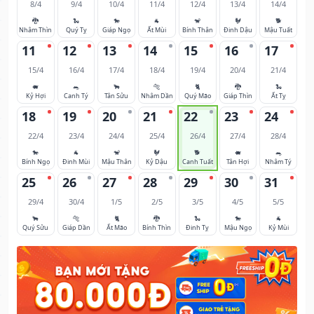
8/4
9/4
10/4
11/4
12/4
13/4
14/4
🐉
🐍
🐎
🐐
🐒
🐓
🐕
Nhâm Thìn
Quý Tỵ
Giáp Ngọ
Ất Mùi
Bính Thân
Đinh Dậu
Mậu Tuất
11
12
13
14
15
16
17
15/4
16/4
17/4
18/4
19/4
20/4
21/4
🐖
🐀
🐂
🐅
🐈
🐉
🐍
Kỷ Hợi
Canh Tý
Tân Sửu
Nhâm Dần
Quý Mão
Giáp Thìn
Ất Tỵ
18
19
20
21
22
23
24
22/4
23/4
24/4
25/4
26/4
27/4
28/4
🐎
🐐
🐒
🐓
🐕
🐖
🐀
Bính Ngọ
Đinh Mùi
Mậu Thân
Kỷ Dậu
Canh Tuất
Tân Hợi
Nhâm Tý
25
26
27
28
29
30
31
29/4
30/4
1/5
2/5
3/5
4/5
5/5
🐂
🐅
🐈
🐉
🐍
🐎
🐐
Quý Sửu
Giáp Dần
Ất Mão
Bính Thìn
Đinh Tỵ
Mậu Ngọ
Kỷ Mùi