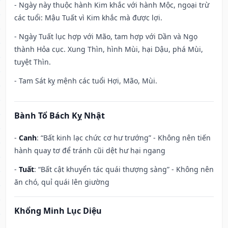
- Ngày này thuộc hành Kim khắc với hành Mộc, ngoại trừ
các tuổi: Mậu Tuất vì Kim khắc mà được lợi.
- Ngày Tuất lục hợp với Mão, tam hợp với Dần và Ngọ
thành Hỏa cục. Xung Thìn, hình Mùi, hại Dậu, phá Mùi,
tuyệt Thìn.
- Tam Sát kỵ mệnh các tuổi Hợi, Mão, Mùi.
Bành Tổ Bách Kỵ Nhật
-
Canh
: “Bất kinh lạc chức cơ hư trướng” - Không nên tiến
hành quay tơ để tránh cũi dệt hư hại ngang
-
Tuất
: “Bất cật khuyển tác quái thượng sàng” - Không nên
ăn chó, quỉ quái lên giường
Khổng Minh Lục Diệu