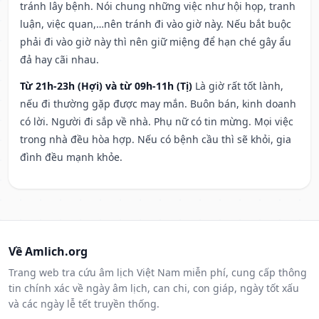
tránh lây bệnh. Nói chung những việc như hội họp, tranh
luận, việc quan,…nên tránh đi vào giờ này. Nếu bắt buộc
phải đi vào giờ này thì nên giữ miệng để hạn ché gây ẩu
đả hay cãi nhau.
Từ 21h-23h (Hợi) và từ 09h-11h (Tị)
Là giờ rất tốt lành,
nếu đi thường gặp được may mắn. Buôn bán, kinh doanh
có lời. Người đi sắp về nhà. Phụ nữ có tin mừng. Mọi việc
trong nhà đều hòa hợp. Nếu có bệnh cầu thì sẽ khỏi, gia
đình đều mạnh khỏe.
Về Amlich.org
Trang web tra cứu âm lịch Việt Nam miễn phí, cung cấp thông
tin chính xác về ngày âm lịch, can chi, con giáp, ngày tốt xấu
và các ngày lễ tết truyền thống.