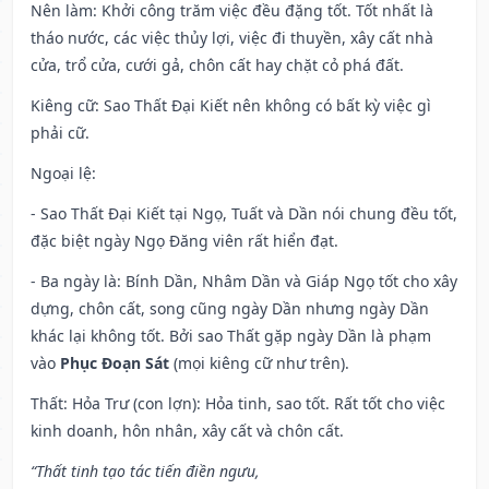
Nên làm
: Khởi công trăm việc đều đặng tốt. Tốt nhất là
tháo nước, các việc thủy lợi, việc đi thuyền, xây cất nhà
cửa, trổ cửa, cưới gả, chôn cất hay chặt cỏ phá đất.
Kiêng cữ
: Sao Thất Đại Kiết nên không có bất kỳ việc gì
phải cữ.
Ngoại lệ
:
- Sao Thất Đại Kiết tại Ngọ, Tuất và Dần nói chung đều tốt,
đặc biệt ngày Ngọ Đăng viên rất hiển đạt.
- Ba ngày là: Bính Dần, Nhâm Dần và Giáp Ngọ tốt cho xây
dựng, chôn cất, song cũng ngày Dần nhưng ngày Dần
khác lại không tốt. Bởi sao Thất gặp ngày Dần là phạm
vào
Phục Đoạn Sát
(mọi kiêng cữ như trên).
Thất: Hỏa Trư (con lợn): Hỏa tinh, sao tốt. Rất tốt cho việc
kinh doanh, hôn nhân, xây cất và chôn cất.
“Thất tinh tạo tác tiến điền ngưu,