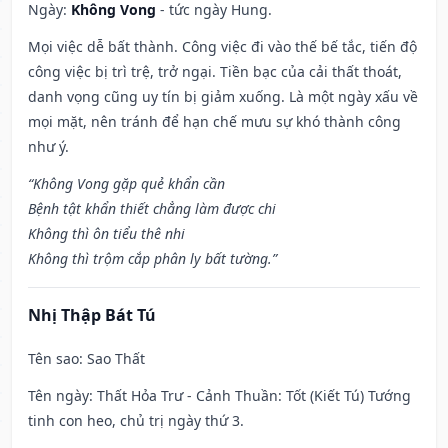
Ngày:
Không Vong
- tức ngày Hung.
Mọi việc dễ bất thành. Công việc đi vào thế bế tắc, tiến độ
công việc bị trì trệ, trở ngại. Tiền bạc của cải thất thoát,
danh vọng cũng uy tín bị giảm xuống. Là một ngày xấu về
mọi mặt, nên tránh để hạn chế mưu sự khó thành công
như ý.
“Không Vong gặp quẻ khẩn cần
Bệnh tật khẩn thiết chẳng làm được chi
Không thì ôn tiểu thê nhi
Không thì trộm cắp phân ly bất tường.”
Nhị Thập Bát Tú
Tên sao
: Sao Thất
Tên ngày
: Thất Hỏa Trư - Cảnh Thuần: Tốt (Kiết Tú) Tướng
tinh con heo, chủ trị ngày thứ 3.