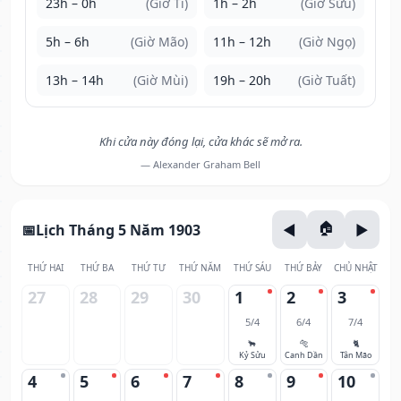
23h – 0h
(Giờ Tí)
1h – 2h
(Giờ Sửu)
5h – 6h
(Giờ Mão)
11h – 12h
(Giờ Ngọ)
13h – 14h
(Giờ Mùi)
19h – 20h
(Giờ Tuất)
Khi cửa này đóng lại, cửa khác sẽ mở ra.
— Alexander Graham Bell
Lịch Tháng 5 Năm 1903
THỨ HAI
THỨ BA
THỨ TƯ
THỨ NĂM
THỨ SÁU
THỨ BẢY
CHỦ NHẬT
27
28
29
30
1
2
3
5/4
6/4
7/4
🐂
🐅
🐈
Kỷ Sửu
Canh Dần
Tân Mão
4
5
6
7
8
9
10