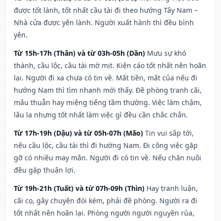
được tốt lành, tốt nhất cầu tài đi theo hướng Tây Nam –
Nhà cửa được yên lành. Người xuất hành thì đều bình
yên.
Từ 15h-17h (Thân) và từ 03h-05h (Dần)
Mưu sự khó
thành, cầu lộc, cầu tài mờ mịt. Kiện cáo tốt nhất nên hoãn
lại. Người đi xa chưa có tin về. Mất tiền, mất của nếu đi
hướng Nam thì tìm nhanh mới thấy. Đề phòng tranh cãi,
mâu thuẫn hay miệng tiếng tầm thường. Việc làm chậm,
lâu la nhưng tốt nhất làm việc gì đều cần chắc chắn.
Từ 17h-19h (Dậu) và từ 05h-07h (Mão)
Tin vui sắp tới,
nếu cầu lộc, cầu tài thì đi hướng Nam. Đi công việc gặp
gỡ có nhiều may mắn. Người đi có tin về. Nếu chăn nuôi
đều gặp thuận lợi.
Từ 19h-21h (Tuất) và từ 07h-09h (Thìn)
Hay tranh luận,
cãi cọ, gây chuyện đói kém, phải đề phòng. Người ra đi
tốt nhất nên hoãn lại. Phòng người người nguyền rủa,