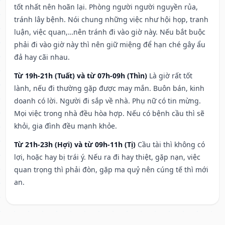
tốt nhất nên hoãn lại. Phòng người người nguyền rủa,
tránh lây bệnh. Nói chung những việc như hội họp, tranh
luận, việc quan,…nên tránh đi vào giờ này. Nếu bắt buộc
phải đi vào giờ này thì nên giữ miệng để hạn ché gây ẩu
đả hay cãi nhau.
Từ 19h-21h (Tuất) và từ 07h-09h (Thìn)
Là giờ rất tốt
lành, nếu đi thường gặp được may mắn. Buôn bán, kinh
doanh có lời. Người đi sắp về nhà. Phụ nữ có tin mừng.
Mọi việc trong nhà đều hòa hợp. Nếu có bệnh cầu thì sẽ
khỏi, gia đình đều mạnh khỏe.
Từ 21h-23h (Hợi) và từ 09h-11h (Tị)
Cầu tài thì không có
lợi, hoặc hay bị trái ý. Nếu ra đi hay thiệt, gặp nạn, việc
quan trọng thì phải đòn, gặp ma quỷ nên cúng tế thì mới
an.