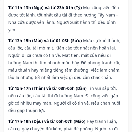
Từ 11h-13h (Ngọ) và từ 23h-01h (Tý)
Mọi công việc đều
được tốt lành, tốt nhất cầu tài đi theo hướng Tây Nam –
Nhà cửa được yên lành. Người xuất hành thì đều bình
yên.
Từ 13h-15h (Mùi) và từ 01-03h (Sửu)
Mưu sự khó thành,
cầu lộc, cầu tài mờ mịt. Kiện cáo tốt nhất nên hoãn lại.
Người đi xa chưa có tin về. Mất tiền, mất của nếu đi
hướng Nam thì tìm nhanh mới thấy. Đề phòng tranh cãi,
mâu thuẫn hay miệng tiếng tầm thường. Việc làm chậm,
lâu la nhưng tốt nhất làm việc gì đều cần chắc chắn.
Từ 15h-17h (Thân) và từ 03h-05h (Dần)
Tin vui sắp tới,
nếu cầu lộc, cầu tài thì đi hướng Nam. Đi công việc gặp
gỡ có nhiều may mắn. Người đi có tin về. Nếu chăn nuôi
đều gặp thuận lợi.
Từ 17h-19h (Dậu) và từ 05h-07h (Mão)
Hay tranh luận,
cãi cọ, gây chuyện đói kém, phải đề phòng. Người ra đi