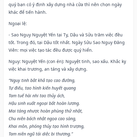
quý bạn có ý định xây dựng nhà cửa thì nên chọn ngày
khác để tiến hành.
Ngoại lệ
:
- Sao Nguy Nguyệt Yến tại Tỵ, Dậu và Sửu trăm việc đều
tốt. Trong đó, tại Dậu tốt nhất. Ngày Sửu Sao Nguy Đăng
Viên: mọi việc tạo tác đều được quý hiển.
Nguy: Nguyệt Yến (con én): Nguyệt tinh, sao xấu. Khắc kỵ
việc khai trương, an táng và xây dựng.
“Nguy tinh bât khả tạo cao đường,
Tự điếu, tao hình kiến huyết quang
Tam tuế hài nhi tao thủy ách,
Hậu sinh xuất ngoại bất hoàn lương.
Mai táng nhược hoàn phùng thử nhật,
Chu niên bách nhật ngọa cao sàng,
Khai môn, phóng thủy tạo hình trượng,
Tam niên ngũ tái diệc bi thương.”