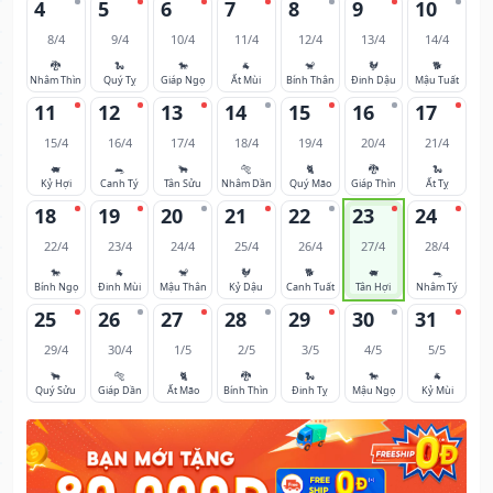
4
5
6
7
8
9
10
8/4
9/4
10/4
11/4
12/4
13/4
14/4
🐉
🐍
🐎
🐐
🐒
🐓
🐕
Nhâm Thìn
Quý Tỵ
Giáp Ngọ
Ất Mùi
Bính Thân
Đinh Dậu
Mậu Tuất
11
12
13
14
15
16
17
15/4
16/4
17/4
18/4
19/4
20/4
21/4
🐖
🐀
🐂
🐅
🐈
🐉
🐍
Kỷ Hợi
Canh Tý
Tân Sửu
Nhâm Dần
Quý Mão
Giáp Thìn
Ất Tỵ
18
19
20
21
22
23
24
22/4
23/4
24/4
25/4
26/4
27/4
28/4
🐎
🐐
🐒
🐓
🐕
🐖
🐀
Bính Ngọ
Đinh Mùi
Mậu Thân
Kỷ Dậu
Canh Tuất
Tân Hợi
Nhâm Tý
25
26
27
28
29
30
31
29/4
30/4
1/5
2/5
3/5
4/5
5/5
🐂
🐅
🐈
🐉
🐍
🐎
🐐
Quý Sửu
Giáp Dần
Ất Mão
Bính Thìn
Đinh Tỵ
Mậu Ngọ
Kỷ Mùi