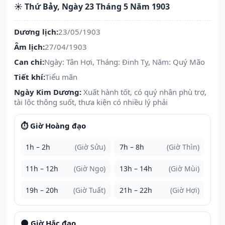
☀️ Thứ Bảy, Ngày 23 Tháng 5 Năm 1903
Dương lịch:
23/05/1903
Âm lịch:
27/04/1903
Can chi:
Ngày: Tân Hợi, Tháng: Đinh Tỵ, Năm: Quý Mão
Tiết khí:
Tiểu mãn
Ngày Kim Dương:
Xuất hành tốt, có quý nhân phù trợ,
tài lộc thông suốt, thưa kiện có nhiều lý phải
⏱️ Giờ Hoàng đạo
1h – 2h
(Giờ Sửu)
7h – 8h
(Giờ Thìn)
11h – 12h
(Giờ Ngọ)
13h – 14h
(Giờ Mùi)
19h – 20h
(Giờ Tuất)
21h – 22h
(Giờ Hợi)
🌑 Giờ Hắc đạo