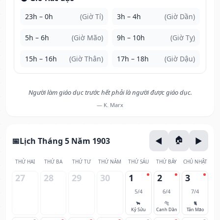
23h – 0h
(Giờ Tí)
3h – 4h
(Giờ Dần)
5h – 6h
(Giờ Mão)
9h – 10h
(Giờ Tỵ)
15h – 16h
(Giờ Thân)
17h – 18h
(Giờ Dậu)
Người làm giáo dục trước hết phải là người được giáo dục.
— K. Marx
Lịch Tháng 5 Năm 1903
THỨ HAI
THỨ BA
THỨ TƯ
THỨ NĂM
THỨ SÁU
THỨ BẢY
CHỦ NHẬT
27
28
29
30
1
2
3
5/4
6/4
7/4
🐂
🐅
🐈
Kỷ Sửu
Canh Dần
Tân Mão