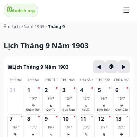
🗓️
Amlich.org
Âm Lịch
>
Năm 1903
>
Tháng 9
Lịch Tháng 9 Năm 1903
Lịch Tháng 9 Năm 1903
THỨ HAI
THỨ BA
THỨ TƯ
THỨ NĂM
THỨ SÁU
THỨ BẢY
CHỦ NHẬT
31
1
2
3
4
5
6
10/7
11/7
12/7
13/7
14/7
15/7
🐉
🐍
🐎
🐐
🐒
🐓
Nhâm Thìn
Quý Tỵ
Giáp Ngọ
Ất Mùi
Bính Thân
Đinh Dậu
7
8
9
10
11
12
13
16/7
17/7
18/7
19/7
20/7
21/7
22/7
🐕
🐖
🐀
🐂
🐅
🐈
🐉