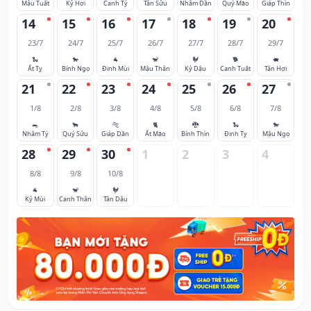
Mậu Tuất
Kỷ Hợi
Canh Tý
Tân Sửu
Nhâm Dần
Quý Mão
Giáp Thìn
14
15
16
17
18
19
20
23/7
24/7
25/7
26/7
27/7
28/7
29/7
🐍
🐎
🐐
🐒
🐓
🐕
🐖
Ất Tỵ
Bính Ngọ
Đinh Mùi
Mậu Thân
Kỷ Dậu
Canh Tuất
Tân Hợi
21
22
23
24
25
26
27
1/8
2/8
3/8
4/8
5/8
6/8
7/8
🐀
🐂
🐅
🐈
🐉
🐍
🐎
Nhâm Tý
Quý Sửu
Giáp Dần
Ất Mão
Bính Thìn
Đinh Tỵ
Mậu Ngọ
28
29
30
1
2
3
4
8/8
9/8
10/8
🐐
🐒
🐓
Kỷ Mùi
Canh Thân
Tân Dậu