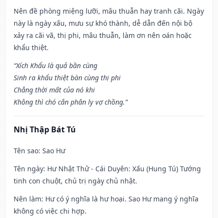
Nên đề phòng miệng lưỡi, mâu thuẫn hay tranh cãi. Ngày
này là ngày xấu, mưu sự khó thành, dễ dẫn đến nội bộ
xảy ra cãi vã, thị phi, mâu thuẫn, làm ơn nên oán hoặc
khẩu thiệt.
“Xích Khẩu là quả bần cùng
Sinh ra khẩu thiệt bàn cùng thị phi
Chẳng thời mất của nó khi
Không thì chó cắn phân ly vợ chồng.”
Nhị Thập Bát Tú
Tên sao
: Sao Hư
Tên ngày
: Hư Nhật Thử - Cái Duyên: Xấu (Hung Tú) Tướng
tinh con chuột, chủ trị ngày chủ nhật.
Nên làm
: Hư có ý nghĩa là hư hoại. Sao Hư mang ý nghĩa
không có việc chi hợp.