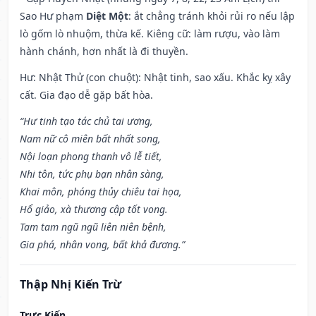
Sao Hư phạm
Diệt Một
: ắt chẳng tránh khỏi rủi ro nếu lập
lò gốm lò nhuộm, thừa kế. Kiêng cữ: làm rượu, vào làm
hành chánh, hơn nhất là đi thuyền.
Hư: Nhật Thử (con chuột): Nhật tinh, sao xấu. Khắc kỵ xây
cất. Gia đạo dễ gặp bất hòa.
“Hư tinh tạo tác chủ tai ương,
Nam nữ cô miên bất nhất song,
Nội loạn phong thanh vô lễ tiết,
Nhi tôn, tức phụ bạn nhân sàng,
Khai môn, phóng thủy chiêu tai họa,
Hổ giảo, xà thương cập tốt vong.
Tam tam ngũ ngũ liên niên bệnh,
Gia phá, nhân vong, bất khả đương.”
Thập Nhị Kiến Trừ
Trực Kiến