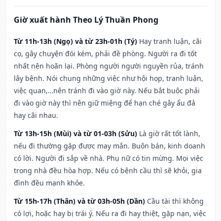
Giờ xuất hành Theo Lý Thuần Phong
Từ 11h-13h (Ngọ) và từ 23h-01h (Tý)
Hay tranh luận, cãi
cọ, gây chuyện đói kém, phải đề phòng. Người ra đi tốt
nhất nên hoãn lại. Phòng người người nguyền rủa, tránh
lây bệnh. Nói chung những việc như hội họp, tranh luận,
việc quan,…nên tránh đi vào giờ này. Nếu bắt buộc phải
đi vào giờ này thì nên giữ miệng để hạn ché gây ẩu đả
hay cãi nhau.
Từ 13h-15h (Mùi) và từ 01-03h (Sửu)
Là giờ rất tốt lành,
nếu đi thường gặp được may mắn. Buôn bán, kinh doanh
có lời. Người đi sắp về nhà. Phụ nữ có tin mừng. Mọi việc
trong nhà đều hòa hợp. Nếu có bệnh cầu thì sẽ khỏi, gia
đình đều mạnh khỏe.
Từ 15h-17h (Thân) và từ 03h-05h (Dần)
Cầu tài thì không
có lợi, hoặc hay bị trái ý. Nếu ra đi hay thiệt, gặp nạn, việc