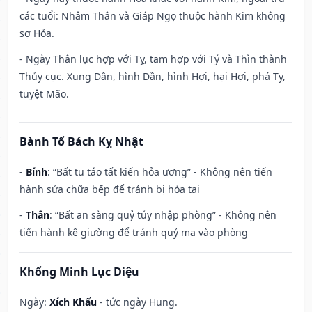
các tuổi: Nhâm Thân và Giáp Ngọ thuộc hành Kim không
sợ Hỏa.
- Ngày Thân lục hợp với Tỵ, tam hợp với Tý và Thìn thành
Thủy cục. Xung Dần, hình Dần, hình Hợi, hại Hợi, phá Tỵ,
tuyệt Mão.
Bành Tổ Bách Kỵ Nhật
-
Bính
: “Bất tu táo tất kiến hỏa ương” - Không nên tiến
hành sửa chữa bếp để tránh bị hỏa tai
-
Thân
: “Bất an sàng quỷ túy nhập phòng” - Không nên
tiến hành kê giường để tránh quỷ ma vào phòng
Khổng Minh Lục Diệu
Ngày:
Xích Khẩu
- tức ngày Hung.