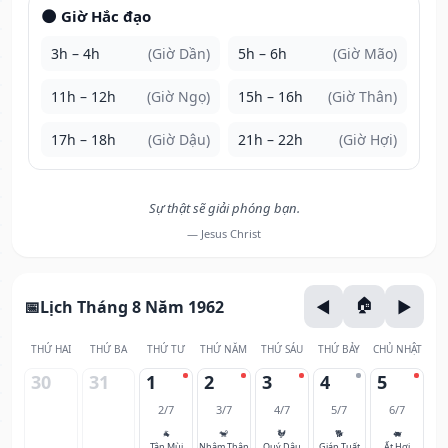
🌑 Giờ Hắc đạo
3h – 4h
(Giờ Dần)
5h – 6h
(Giờ Mão)
11h – 12h
(Giờ Ngọ)
15h – 16h
(Giờ Thân)
17h – 18h
(Giờ Dậu)
21h – 22h
(Giờ Hợi)
Sự thật sẽ giải phóng bạn.
— Jesus Christ
Lịch Tháng 8 Năm 1962
THỨ HAI
THỨ BA
THỨ TƯ
THỨ NĂM
THỨ SÁU
THỨ BẢY
CHỦ NHẬT
30
31
1
2
3
4
5
2/7
3/7
4/7
5/7
6/7
🐐
🐒
🐓
🐕
🐖
Tân Mùi
Nhâm Thân
Quý Dậu
Giáp Tuất
Ất Hợi