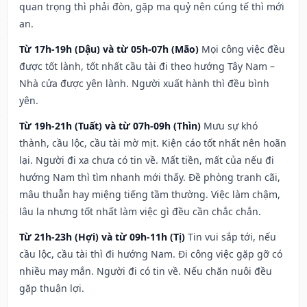
quan trọng thì phải đòn, gặp ma quỷ nên cúng tế thì mới
an.
Từ 17h-19h (Dậu) và từ 05h-07h (Mão)
Mọi công việc đều
được tốt lành, tốt nhất cầu tài đi theo hướng Tây Nam –
Nhà cửa được yên lành. Người xuất hành thì đều bình
yên.
Từ 19h-21h (Tuất) và từ 07h-09h (Thìn)
Mưu sự khó
thành, cầu lộc, cầu tài mờ mịt. Kiện cáo tốt nhất nên hoãn
lại. Người đi xa chưa có tin về. Mất tiền, mất của nếu đi
hướng Nam thì tìm nhanh mới thấy. Đề phòng tranh cãi,
mâu thuẫn hay miệng tiếng tầm thường. Việc làm chậm,
lâu la nhưng tốt nhất làm việc gì đều cần chắc chắn.
Từ 21h-23h (Hợi) và từ 09h-11h (Tị)
Tin vui sắp tới, nếu
cầu lộc, cầu tài thì đi hướng Nam. Đi công việc gặp gỡ có
nhiều may mắn. Người đi có tin về. Nếu chăn nuôi đều
gặp thuận lợi.