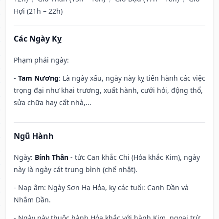
Hợi (21h – 22h)
Các Ngày Kỵ
Phạm phải ngày:
-
Tam Nương
: Là ngày xấu, ngày này kỵ tiến hành các việc
trọng đại như khai trương, xuất hành, cưới hỏi, động thổ,
sửa chữa hay cất nhà,...
Ngũ Hành
Ngày:
Bính Thân
- tức Can khắc Chi (Hỏa khắc Kim), ngày
này là ngày cát trung bình (chế nhật).
- Nạp âm: Ngày Sơn Hạ Hỏa, kỵ các tuổi: Canh Dần và
Nhâm Dần.
- Ngày này thuộc hành Hỏa khắc với hành Kim, ngoại trừ