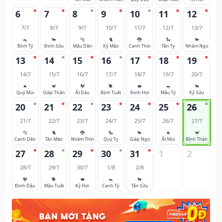
6
7
8
9
10
11
12
7/7
8/7
9/7
10/7
11/7
12/7
13/7
🐀
🐂
🐅
🐈
🐉
🐍
🐎
Bính Tý
Đinh Sửu
Mậu Dần
Kỷ Mão
Canh Thìn
Tân Tỵ
Nhâm Ngọ
13
14
15
16
17
18
19
14/7
15/7
16/7
17/7
18/7
19/7
20/7
🐐
🐒
🐓
🐕
🐖
🐀
🐂
Quý Mùi
Giáp Thân
Ất Dậu
Bính Tuất
Đinh Hợi
Mậu Tý
Kỷ Sửu
20
21
22
23
24
25
26
21/7
22/7
23/7
24/7
25/7
26/7
27/7
🐅
🐈
🐉
🐍
🐎
🐐
🐒
Canh Dần
Tân Mão
Nhâm Thìn
Quý Tỵ
Giáp Ngọ
Ất Mùi
Bính Thân
27
28
29
30
31
1
2
28/7
29/7
30/7
1/8
2/8
🐓
🐕
🐖
🐀
🐂
Đinh Dậu
Mậu Tuất
Kỷ Hợi
Canh Tý
Tân Sửu