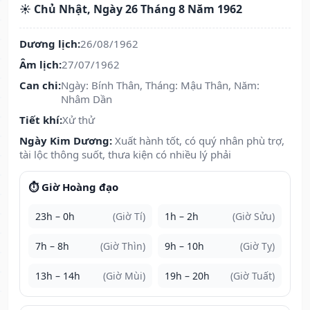
☀️ Chủ Nhật, Ngày 26 Tháng 8 Năm 1962
Dương lịch:
26/08/1962
Âm lịch:
27/07/1962
Can chi:
Ngày: Bính Thân, Tháng: Mậu Thân, Năm:
Nhâm Dần
Tiết khí:
Xử thử
Ngày Kim Dương:
Xuất hành tốt, có quý nhân phù trợ,
tài lộc thông suốt, thưa kiện có nhiều lý phải
⏱️ Giờ Hoàng đạo
23h – 0h
(Giờ Tí)
1h – 2h
(Giờ Sửu)
7h – 8h
(Giờ Thìn)
9h – 10h
(Giờ Tỵ)
13h – 14h
(Giờ Mùi)
19h – 20h
(Giờ Tuất)