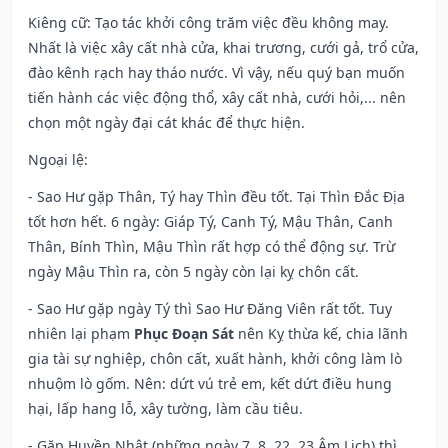
Kiêng cữ
: Tạo tác khởi công trăm việc đều không may.
Nhất là việc xây cất nhà cửa, khai trương, cưới gả, trổ cửa,
đào kênh rạch hay tháo nước. Vì vậy, nếu quý bạn muốn
tiến hành các việc động thổ, xây cất nhà, cưới hỏi,... nên
chọn một ngày đại cát khác để thực hiện.
Ngoại lệ
:
- Sao Hư gặp Thân, Tý hay Thìn đều tốt. Tại Thìn Đắc Địa
tốt hơn hết. 6 ngày: Giáp Tý, Canh Tý, Mậu Thân, Canh
Thân, Bính Thìn, Mậu Thìn rất hợp có thể động sự. Trừ
ngày Mậu Thìn ra, còn 5 ngày còn lại kỵ chôn cất.
- Sao Hư gặp ngày Tý thì Sao Hư Đăng Viên rất tốt. Tuy
nhiên lại phạm
Phục Đoạn Sát
nên Kỵ thừa kế, chia lãnh
gia tài sự nghiệp, chôn cất, xuất hành, khởi công làm lò
nhuộm lò gốm. Nên: dứt vú trẻ em, kết dứt điều hung
hại, lấp hang lỗ, xây tường, làm cầu tiêu.
- Gặp Huyền Nhật (những ngày 7, 8, 22, 23 Âm Lịch) thì