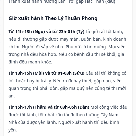
Tránh xuất hành hướng Lên Trời gặp Hạc Thần (xấu)
Giờ xuất hành Theo Lý Thuần Phong
Từ 11h-13h (Ngọ) và từ 23h-01h (Tý)
Là giờ rất tốt lành,
nếu đi thường gặp được may mắn. Buôn bán, kinh doanh
có lời. Người đi sắp về nhà. Phụ nữ có tin mừng. Mọi việc
trong nhà đều hòa hợp. Nếu có bệnh cầu thì sẽ khỏi, gia
đình đều mạnh khỏe.
Từ 13h-15h (Mùi) và từ 01-03h (Sửu)
Cầu tài thì không có
lợi, hoặc hay bị trái ý. Nếu ra đi hay thiệt, gặp nạn, việc
quan trọng thì phải đòn, gặp ma quỷ nên cúng tế thì mới
an.
Từ 15h-17h (Thân) và từ 03h-05h (Dần)
Mọi công việc đều
được tốt lành, tốt nhất cầu tài đi theo hướng Tây Nam –
Nhà cửa được yên lành. Người xuất hành thì đều bình
yên.