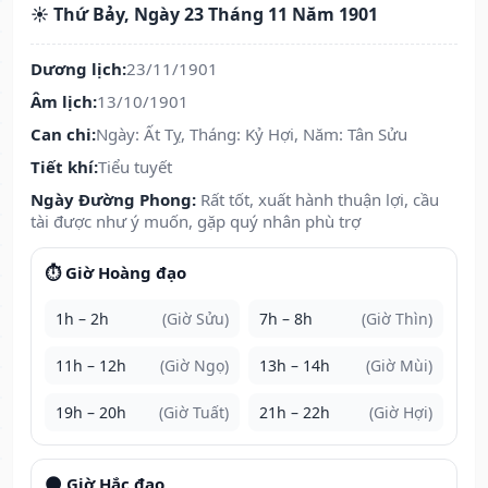
☀️ Thứ Bảy, Ngày 23 Tháng 11 Năm 1901
Dương lịch:
23/11/1901
Âm lịch:
13/10/1901
Can chi:
Ngày: Ất Tỵ, Tháng: Kỷ Hợi, Năm: Tân Sửu
Tiết khí:
Tiểu tuyết
Ngày Đường Phong:
Rất tốt, xuất hành thuận lợi, cầu
tài được như ý muốn, gặp quý nhân phù trợ
⏱️ Giờ Hoàng đạo
1h – 2h
(Giờ Sửu)
7h – 8h
(Giờ Thìn)
11h – 12h
(Giờ Ngọ)
13h – 14h
(Giờ Mùi)
19h – 20h
(Giờ Tuất)
21h – 22h
(Giờ Hợi)
🌑 Giờ Hắc đạo