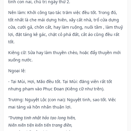
tinh con nai, chủ trị ngày thứ 2.
Nên làm
: Khởi công tạo tác trăm việc đều tốt. Trong đó,
tốt nhất là che mái dựng hiên, xây cất nhà, trổ cửa dựng
cửa, cưới gả, chôn cất, hay làm ruộng, nuôi tằm , làm thuỷ
lợi, đặt táng kê gác, chặt cỏ phá đất, cắt áo cũng đều rất
tốt.
Kiêng cữ
: Sửa hay làm thuyền chèo, hoặc đẩy thuyền mới
xuống nước.
Ngoại lệ
:
- Tại Mùi, Hợi, Mão đều tốt. Tại Mùi: đăng viên rất tốt
nhưng phạm vào Phục Đoạn (Kiêng cữ như trên).
Trương: Nguyệt Lộc (con nai): Nguyệt tinh, sao tốt. Việc
mai táng và hôn nhân thuận lợi.
“Trương tinh nhật hảo tạo long hiên,
Niên niên tiện kiến tiến trang điền,