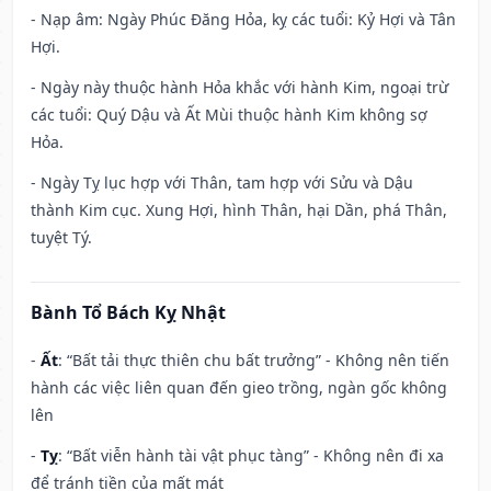
- Nạp âm: Ngày Phúc Đăng Hỏa, kỵ các tuổi: Kỷ Hợi và Tân
Hợi.
- Ngày này thuộc hành Hỏa khắc với hành Kim, ngoại trừ
các tuổi: Quý Dậu và Ất Mùi thuộc hành Kim không sợ
Hỏa.
- Ngày Tỵ lục hợp với Thân, tam hợp với Sửu và Dậu
thành Kim cục. Xung Hợi, hình Thân, hại Dần, phá Thân,
tuyệt Tý.
Bành Tổ Bách Kỵ Nhật
-
Ất
: “Bất tải thực thiên chu bất trưởng” - Không nên tiến
hành các việc liên quan đến gieo trồng, ngàn gốc không
lên
-
Tỵ
: “Bất viễn hành tài vật phục tàng” - Không nên đi xa
để tránh tiền của mất mát