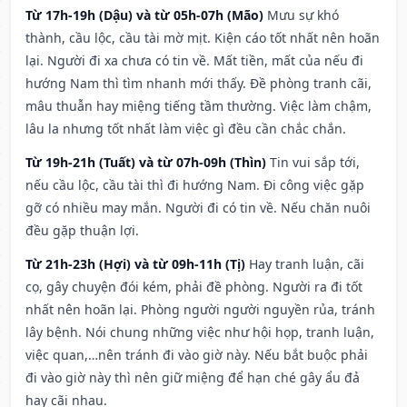
Từ 17h-19h (Dậu) và từ 05h-07h (Mão)
Mưu sự khó
thành, cầu lộc, cầu tài mờ mịt. Kiện cáo tốt nhất nên hoãn
lại. Người đi xa chưa có tin về. Mất tiền, mất của nếu đi
hướng Nam thì tìm nhanh mới thấy. Đề phòng tranh cãi,
mâu thuẫn hay miệng tiếng tầm thường. Việc làm chậm,
lâu la nhưng tốt nhất làm việc gì đều cần chắc chắn.
Từ 19h-21h (Tuất) và từ 07h-09h (Thìn)
Tin vui sắp tới,
nếu cầu lộc, cầu tài thì đi hướng Nam. Đi công việc gặp
gỡ có nhiều may mắn. Người đi có tin về. Nếu chăn nuôi
đều gặp thuận lợi.
Từ 21h-23h (Hợi) và từ 09h-11h (Tị)
Hay tranh luận, cãi
cọ, gây chuyện đói kém, phải đề phòng. Người ra đi tốt
nhất nên hoãn lại. Phòng người người nguyền rủa, tránh
lây bệnh. Nói chung những việc như hội họp, tranh luận,
việc quan,…nên tránh đi vào giờ này. Nếu bắt buộc phải
đi vào giờ này thì nên giữ miệng để hạn ché gây ẩu đả
hay cãi nhau.