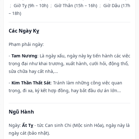
;
Giờ Tỵ (9h – 10h)
;
Giờ Thân (15h – 16h)
;
Giờ Dậu (17h
– 18h)
Các Ngày Kỵ
Phạm phải ngày:
-
Tam Nương
: Là ngày xấu, ngày này kỵ tiến hành các việc
trọng đại như khai trương, xuất hành, cưới hỏi, động thổ,
sửa chữa hay cất nhà,...
-
Kim Thần Thất Sát
: Tránh làm những công việc quan
trọng, đi xa, ký kết hợp đồng, hay bắt đầu dự án lớn...
Ngũ Hành
Ngày:
Ất Tỵ
- tức Can sinh Chi (Mộc sinh Hỏa), ngày này là
ngày cát (bảo nhật).