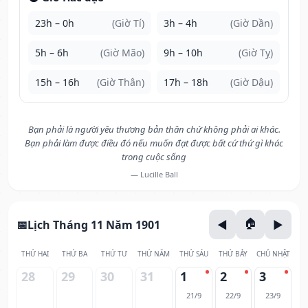
23h – 0h
(Giờ Tí)
3h – 4h
(Giờ Dần)
5h – 6h
(Giờ Mão)
9h – 10h
(Giờ Tỵ)
15h – 16h
(Giờ Thân)
17h – 18h
(Giờ Dậu)
Bạn phải là người yêu thương bản thân chứ không phải ai khác.
Bạn phải làm được điều đó nếu muốn đạt được bất cứ thứ gì khác
trong cuộc sống
— Lucille Ball
Lịch Tháng 11 Năm 1901
THỨ HAI
THỨ BA
THỨ TƯ
THỨ NĂM
THỨ SÁU
THỨ BẢY
CHỦ NHẬT
28
29
30
31
1
2
3
21/9
22/9
23/9