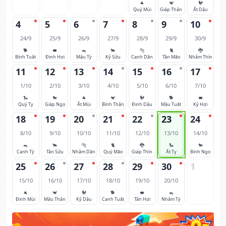
🐐
🐒
🐓
Quý Mùi
Giáp Thân
Ất Dậu
4
5
6
7
8
9
10
24/9
25/9
26/9
27/9
28/9
29/9
30/9
🐕
🐖
🐀
🐂
🐅
🐈
🐉
Bính Tuất
Đinh Hợi
Mậu Tý
Kỷ Sửu
Canh Dần
Tân Mão
Nhâm Thìn
11
12
13
14
15
16
17
1/10
2/10
3/10
4/10
5/10
6/10
7/10
🐍
🐎
🐐
🐒
🐓
🐕
🐖
Quý Tỵ
Giáp Ngọ
Ất Mùi
Bính Thân
Đinh Dậu
Mậu Tuất
Kỷ Hợi
18
19
20
21
22
23
24
8/10
9/10
10/10
11/10
12/10
13/10
14/10
🐀
🐂
🐅
🐈
🐉
🐍
🐎
Canh Tý
Tân Sửu
Nhâm Dần
Quý Mão
Giáp Thìn
Ất Tỵ
Bính Ngọ
25
26
27
28
29
30
1
15/10
16/10
17/10
18/10
19/10
20/10
🐐
🐒
🐓
🐕
🐖
🐀
Đinh Mùi
Mậu Thân
Kỷ Dậu
Canh Tuất
Tân Hợi
Nhâm Tý