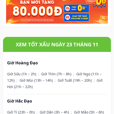
XEM TỐT XẤU NGÀY 23 THÁNG 11
Giờ Hoàng Đạo
Giờ Sửu (1h – 2h)
;
Giờ Thìn (7h – 8h)
;
Giờ Ngọ (11h –
12h)
;
Giờ Mùi (13h – 14h)
;
Giờ Tuất (19h – 20h)
;
Giờ
Hợi (21h – 22h)
Giờ Hắc Đạo
Giờ Tí (23h – 0h)
;
Giờ Dần (3h – 4h)
;
Giờ Mão (5h – 6h)