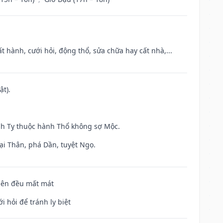
t hành, cưới hỏi, động thổ, sửa chữa hay cất nhà,...
ật).
inh Tỵ thuộc hành Thổ không sợ Mộc.
ại Thân, phá Dần, tuyệt Ngọ.
 bên đều mất mát
i hỏi để tránh ly biệt