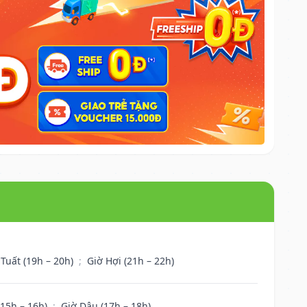
 Tuất (19h – 20h)
;
Giờ Hợi (21h – 22h)
(15h – 16h)
;
Giờ Dậu (17h – 18h)