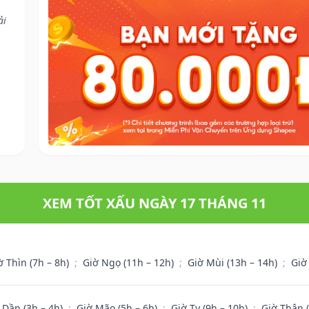
ải
XEM TỐT XẤU NGÀY 17 THÁNG 11
ờ Thìn (7h – 8h)
;
Giờ Ngọ (11h – 12h)
;
Giờ Mùi (13h – 14h)
;
Giờ
 Dần (3h – 4h)
;
Giờ Mão (5h – 6h)
;
Giờ Tỵ (9h – 10h)
;
Giờ Thân 