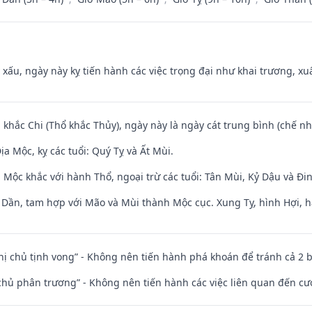
y xấu, ngày này kỵ tiến hành các việc trọng đại như khai trương, xuấ
 khắc Chi (Thổ khắc Thủy), ngày này là ngày cát trung bình (chế nh
a Mộc, kỵ các tuổi: Quý Tỵ và Ất Mùi.
 Mộc khắc với hành Thổ, ngoại trừ các tuổi: Tân Mùi, Kỷ Dậu và Đ
i Dần, tam hợp với Mão và Mùi thành Mộc cục. Xung Tỵ, hình Hợi, h
nhị chủ tịnh vong” - Không nên tiến hành phá khoán để tránh cả 2
t chủ phân trương” - Không nên tiến hành các việc liên quan đến cướ