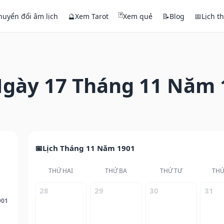
🃏
huyển đổi âm lịch
🔮
Xem Tarot
Xem quẻ
📝
Blog
📅
Lịch t
gày 17 Tháng 11 Năm 
Lịch Tháng 11 Năm 1901
THỨ HAI
THỨ BA
THỨ TƯ
THỨ
28
29
30
31
901