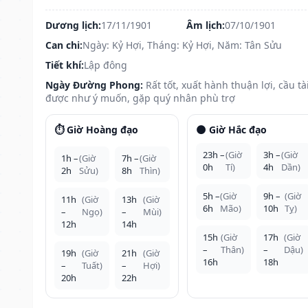
Dương lịch:
17/11/1901
Âm lịch:
07/10/1901
Can chi:
Ngày: Kỷ Hợi, Tháng: Kỷ Hợi, Năm: Tân Sửu
Tiết khí:
Lập đông
Ngày Đường Phong:
Rất tốt, xuất hành thuận lợi, cầu tà
được như ý muốn, gặp quý nhân phù trợ
⏱️ Giờ Hoàng đạo
🌑 Giờ Hắc đạo
23h –
(Giờ
3h –
(Giờ
1h –
(Giờ
7h –
(Giờ
0h
Tí)
4h
Dần)
2h
Sửu)
8h
Thìn)
5h –
(Giờ
9h –
(Giờ
11h
(Giờ
13h
(Giờ
6h
Mão)
10h
Tỵ)
–
Ngọ)
–
Mùi)
12h
14h
15h
(Giờ
17h
(Giờ
–
Thân)
–
Dậu)
19h
(Giờ
21h
(Giờ
16h
18h
–
Tuất)
–
Hợi)
20h
22h