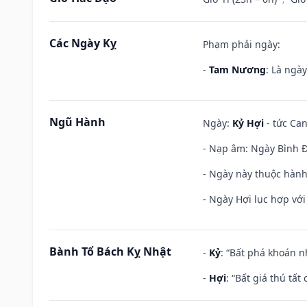
Các Ngày Kỵ
Phạm phải ngày:
-
Tam Nương
: Là ngà
Ngũ Hành
Ngày:
Kỷ Hợi
- tức Can
- Nạp âm: Ngày Bình Đị
- Ngày này thuộc hành
- Ngày Hợi lục hợp vớ
Bành Tổ Bách Kỵ Nhật
-
Kỷ
: “Bất phá khoán 
-
Hợi
: “Bất giá thú tấ