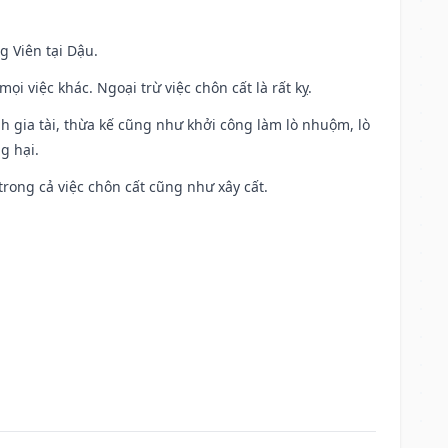
g Viên tại Dậu.
i việc khác. Ngoại trừ việc chôn cất là rất kỵ.
h gia tài, thừa kế cũng như khởi công làm lò nhuộm, lò
g hại.
trong cả việc chôn cất cũng như xây cất.