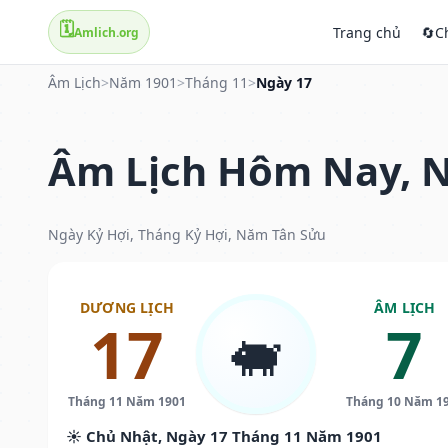
🗓️
Trang chủ
🔄
C
Amlich.org
Âm Lịch
>
Năm 1901
>
Tháng 11
>
Ngày 17
Âm Lịch Hôm Nay, N
Ngày Kỷ Hợi, Tháng Kỷ Hợi, Năm Tân Sửu
DƯƠNG LỊCH
ÂM LỊCH
17
7
🐖
Tháng 11 Năm 1901
Tháng 10 Năm 1
☀️ Chủ Nhật, Ngày 17 Tháng 11 Năm 1901