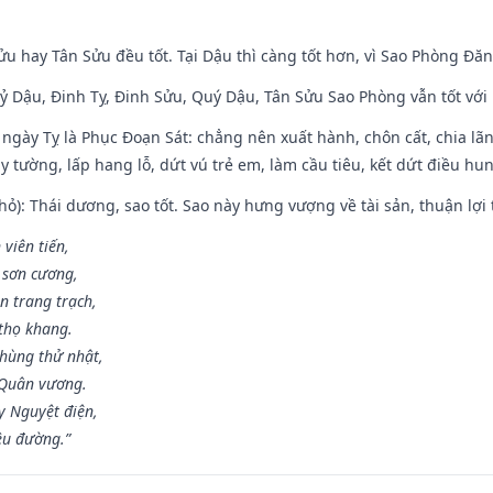
ửu hay Tân Sửu đều tốt. Tại Dậu thì càng tốt hơn, vì Sao Phòng Đăn
Kỷ Dậu, Đinh Tỵ, Đinh Sửu, Quý Dậu, Tân Sửu Sao Phòng vẫn tốt với mọ
ngày Tỵ là Phục Đoạn Sát: chẳng nên xuất hành, chôn cất, chia lãn
 tường, lấp hang lỗ, dứt vú trẻ em, làm cầu tiêu, kết dứt điều hun
ỏ): Thái dương, sao tốt. Sao này hưng vượng về tài sản, thuận lợi 
 viên tiến,
 sơn cương,
n trang trạch,
thọ khang.
hùng thử nhật,
 Quân vương.
y Nguyệt điện,
ều đường.”