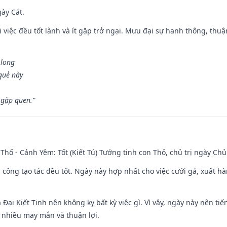
gày Cát.
 việc đều tốt lành và ít gặp trở ngại. Mưu đại sự hanh thông, thuậ
 long
 quẻ này
 gặp quen.”
Thố - Cảnh Yêm: Tốt (Kiết Tú) Tướng tinh con Thỏ, chủ trị ngày Chủ
i công tạo tác đều tốt. Ngày này hợp nhất cho việc cưới gả, xuất h
à Đại Kiết Tinh nên không kỵ bất kỳ việc gì. Vì vậy, ngày này nên t
c nhiều may mắn và thuận lợi.