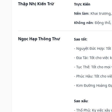
Thập Nhị Kiến Trừ
Trực Kiến
Nên làm
: Khai trương,
Không nên
: Động thổ,
Ngọc Hạp Thông Thư
Sao tốt
:
- Nguyệt Đức Hợp: Tốt 
- Địa Tài: Tốt cho việc
- Tục Thế: Tốt cho mọi 
- Phúc Hậu: Tốt cho việ
- Kim Đường Hoàng Đạo
Sao xấu
:
- Thổ Phủ: Kỵ việc xây