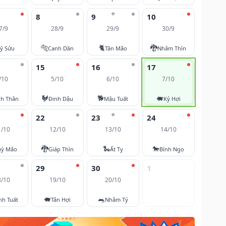
⭐
8
9
10
7/9
28/9
29/9
30/9
🐅
🐈
🐉
ỷ Sửu
Canh Dần
Tân Mão
Nhâm Thìn
15
16
17
/10
5/10
6/10
7/10
🐓
🐕
🐖
nh Thân
Đinh Dậu
Mậu Tuất
Kỷ Hợi
⭐
22
23
24
1/10
12/10
13/10
14/10
🐉
🐍
🐎
ý Mão
Giáp Thìn
Ất Tỵ
Bính Ngọ
29
30
1
8/10
19/10
20/10
🐖
🐀
nh Tuất
Tân Hợi
Nhâm Tý