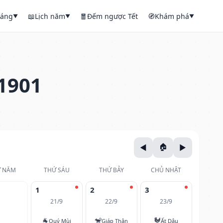
háng
📖
Lịch năm
🧧
Đếm ngược Tết
🧭
Khám phá
▼
▼
▼
1901
 NĂM
THỨ SÁU
THỨ BẢY
CHỦ NHẬT
1
2
3
21/9
22/9
23/9
🐐
🐒
🐓
Quý Mùi
Giáp Thân
Ất Dậu