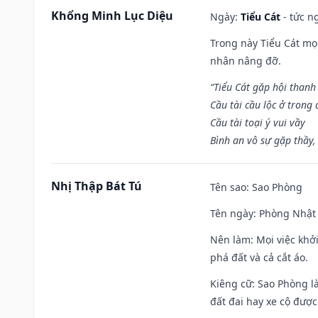
Khổng Minh Lục Diệu
Ngày:
Tiểu Cát
- tức n
Trong này Tiểu Cát mọi
nhân nâng đỡ.
“Tiểu Cát gặp hội thanh
Cầu tài cầu lộc ở trong
Cầu tài toại ý vui vầy
Bình an vô sự gặp thầy,
Nhị Thập Bát Tú
Tên sao
: Sao Phòng
Tên ngày
: Phòng Nhật 
Nên làm
: Mọi việc khở
phá đất và cả cắt áo.
Kiêng cữ
: Sao Phòng l
đất đai hay xe cộ đượ