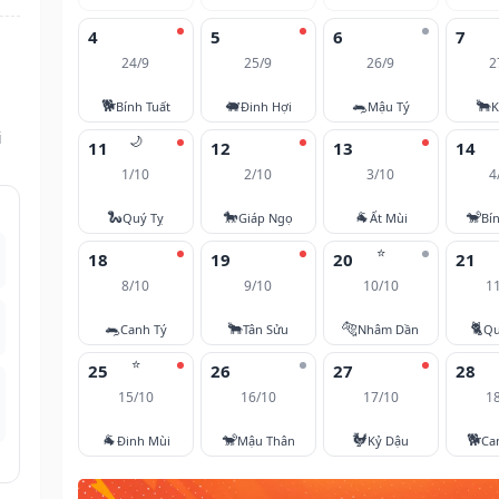
4
5
6
7
24/9
25/9
26/9
2
🐕
🐖
🐀
🐂
Bính Tuất
Đinh Hợi
Mậu Tý
K
i
🌙
11
12
13
14
1/10
2/10
3/10
4
🐍
🐎
🐐
🐒
Quý Tỵ
Giáp Ngọ
Ất Mùi
Bí
⭐
18
19
20
21
8/10
9/10
10/10
1
🐀
🐂
🐅
🐈
Canh Tý
Tân Sửu
Nhâm Dần
Qu
⭐
25
26
27
28
15/10
16/10
17/10
1
🐐
🐒
🐓
🐕
Đinh Mùi
Mậu Thân
Kỷ Dậu
Ca