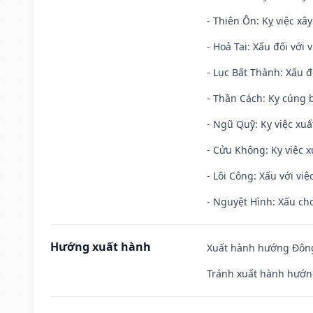
- Thiên Ôn: Kỵ việc xâ
- Hoả Tai: Xấu đối với 
- Lục Bất Thành: Xấu đ
- Thần Cách: Kỵ cúng b
- Ngũ Quỹ: Kỵ việc xuấ
- Cửu Không: Kỵ việc x
- Lôi Công: Xấu với vi
- Nguyệt Hình: Xấu cho
Hướng xuất hành
Xuất hành hướng Đông
Tránh xuất hành hướng