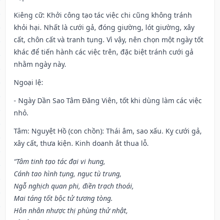
Kiêng cữ
: Khởi công tạo tác việc chi cũng không tránh
khỏi hại. Nhất là cưới gả, đóng giường, lót giường, xây
cất, chôn cất và tranh tụng. Vì vậy, nên chọn một ngày tốt
khác để tiến hành các việc trên, đặc biệt tránh cưới gả
nhằm ngày này.
Ngoại lệ
:
- Ngày Dần Sao Tâm Đăng Viên, tốt khi dùng làm các việc
nhỏ.
Tâm: Nguyệt Hồ (con chồn): Thái âm, sao xấu. Kỵ cưới gả,
xây cất, thưa kiện. Kinh doanh ắt thua lỗ.
“Tâm tinh tạo tác đại vi hung,
Cánh tao hình tụng, ngục tù trung,
Ngỗ nghịch quan phi, điền trạch thoái,
Mai táng tốt bộc tử tương tòng.
Hôn nhân nhược thị phùng thử nhật,