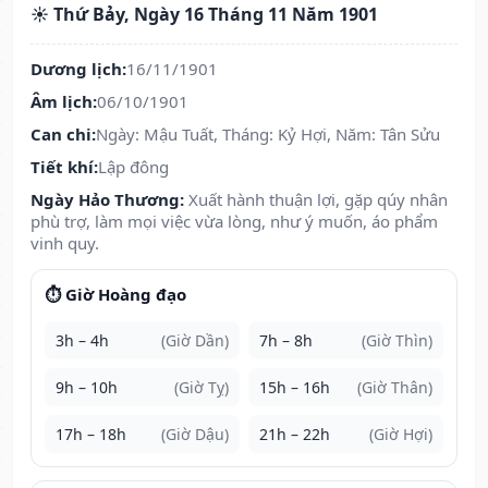
☀️ Thứ Bảy, Ngày 16 Tháng 11 Năm 1901
Dương lịch:
16/11/1901
Âm lịch:
06/10/1901
Can chi:
Ngày: Mậu Tuất, Tháng: Kỷ Hợi, Năm: Tân Sửu
Tiết khí:
Lập đông
Ngày Hảo Thương:
Xuất hành thuận lợi, gặp qúy nhân
phù trợ, làm mọi việc vừa lòng, như ý muốn, áo phẩm
vinh quy.
⏱️ Giờ Hoàng đạo
3h – 4h
(Giờ Dần)
7h – 8h
(Giờ Thìn)
9h – 10h
(Giờ Tỵ)
15h – 16h
(Giờ Thân)
17h – 18h
(Giờ Dậu)
21h – 22h
(Giờ Hợi)