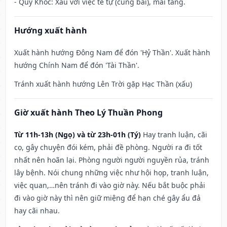
- Quỷ Khốc: Xấu với việc tế tự (cúng bái), mai táng.
Hướng xuất hành
Xuất hành hướng Đông Nam để đón 'Hỷ Thần'. Xuất hành
hướng Chính Nam để đón 'Tài Thần'.
Tránh xuất hành hướng Lên Trời gặp Hạc Thần (xấu)
Giờ xuất hành Theo Lý Thuần Phong
Từ 11h-13h (Ngọ) và từ 23h-01h (Tý)
Hay tranh luận, cãi
cọ, gây chuyện đói kém, phải đề phòng. Người ra đi tốt
nhất nên hoãn lại. Phòng người người nguyền rủa, tránh
lây bệnh. Nói chung những việc như hội họp, tranh luận,
việc quan,…nên tránh đi vào giờ này. Nếu bắt buộc phải
đi vào giờ này thì nên giữ miệng để hạn ché gây ẩu đả
hay cãi nhau.