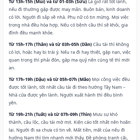
Từ 13h-15h (Mùi) và từ 01-03h (Sửu)
Là giờ rất tốt lành,
nếu đi thường gặp được may mắn. Buôn bán, kinh doanh
có lời. Người đi sắp về nhà. Phụ nữ có tin mừng. Mọi việc
trong nhà đều hòa hợp. Nếu có bệnh cầu thì sẽ khỏi, gia
đình đều mạnh khỏe.
Từ 15h-17h (Thân) và từ 03h-05h (Dần)
Cầu tài thì không
có lợi, hoặc hay bị trái ý. Nếu ra đi hay thiệt, gặp nạn, việc
quan trọng thì phải đòn, gặp ma quỷ nên cúng tế thì mới
an.
Từ 17h-19h (Dậu) và từ 05h-07h (Mão)
Mọi công việc đều
được tốt lành, tốt nhất cầu tài đi theo hướng Tây Nam –
Nhà cửa được yên lành. Người xuất hành thì đều bình
yên.
Từ 19h-21h (Tuất) và từ 07h-09h (Thìn)
Mưu sự khó
thành, cầu lộc, cầu tài mờ mịt. Kiện cáo tốt nhất nên hoãn
lại. Người đi xa chưa có tin về. Mất tiền, mất của nếu đi
hướng Nam thì tìm nhanh mới thấy. Đề phòng tranh cãi,