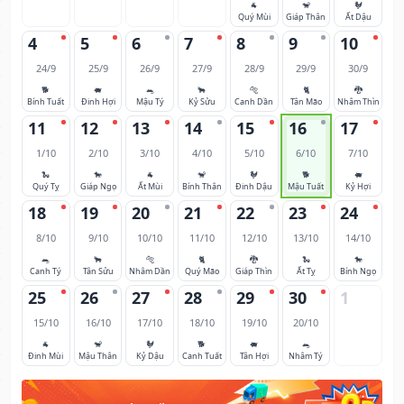
🐐
🐒
🐓
Quý Mùi
Giáp Thân
Ất Dậu
4
5
6
7
8
9
10
24/9
25/9
26/9
27/9
28/9
29/9
30/9
🐕
🐖
🐀
🐂
🐅
🐈
🐉
Bính Tuất
Đinh Hợi
Mậu Tý
Kỷ Sửu
Canh Dần
Tân Mão
Nhâm Thìn
11
12
13
14
15
16
17
1/10
2/10
3/10
4/10
5/10
6/10
7/10
🐍
🐎
🐐
🐒
🐓
🐕
🐖
Quý Tỵ
Giáp Ngọ
Ất Mùi
Bính Thân
Đinh Dậu
Mậu Tuất
Kỷ Hợi
18
19
20
21
22
23
24
8/10
9/10
10/10
11/10
12/10
13/10
14/10
🐀
🐂
🐅
🐈
🐉
🐍
🐎
Canh Tý
Tân Sửu
Nhâm Dần
Quý Mão
Giáp Thìn
Ất Tỵ
Bính Ngọ
25
26
27
28
29
30
1
15/10
16/10
17/10
18/10
19/10
20/10
🐐
🐒
🐓
🐕
🐖
🐀
Đinh Mùi
Mậu Thân
Kỷ Dậu
Canh Tuất
Tân Hợi
Nhâm Tý