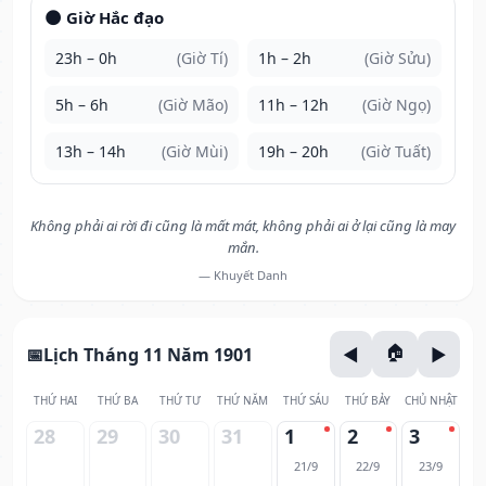
🌑 Giờ Hắc đạo
23h – 0h
(Giờ Tí)
1h – 2h
(Giờ Sửu)
5h – 6h
(Giờ Mão)
11h – 12h
(Giờ Ngọ)
13h – 14h
(Giờ Mùi)
19h – 20h
(Giờ Tuất)
Không phải ai rời đi cũng là mất mát, không phải ai ở lại cũng là may
mắn.
— Khuyết Danh
Lịch Tháng 11 Năm 1901
THỨ HAI
THỨ BA
THỨ TƯ
THỨ NĂM
THỨ SÁU
THỨ BẢY
CHỦ NHẬT
28
29
30
31
1
2
3
21/9
22/9
23/9