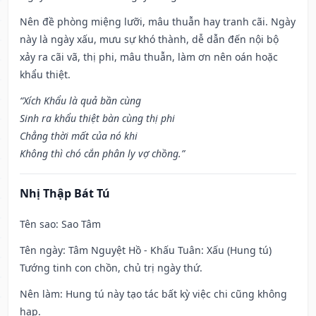
Nên đề phòng miệng lưỡi, mâu thuẫn hay tranh cãi. Ngày
này là ngày xấu, mưu sự khó thành, dễ dẫn đến nội bộ
xảy ra cãi vã, thị phi, mâu thuẫn, làm ơn nên oán hoặc
khẩu thiệt.
“Xích Khẩu là quả bần cùng
Sinh ra khẩu thiệt bàn cùng thị phi
Chẳng thời mất của nó khi
Không thì chó cắn phân ly vợ chồng.”
Nhị Thập Bát Tú
Tên sao
: Sao Tâm
Tên ngày
: Tâm Nguyệt Hồ - Khấu Tuân: Xấu (Hung tú)
Tướng tinh con chồn, chủ trị ngày thứ.
Nên làm
: Hung tú này tạo tác bất kỳ việc chi cũng không
hạp.