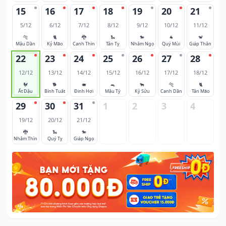
15
16
17
18
19
20
21
5/12
6/12
7/12
8/12
9/12
10/12
11/12
🐅
🐈
🐉
🐍
🐎
🐐
🐒
Mậu Dần
Kỷ Mão
Canh Thìn
Tân Tỵ
Nhâm Ngọ
Quý Mùi
Giáp Thân
22
23
24
25
26
27
28
12/12
13/12
14/12
15/12
16/12
17/12
18/12
🐓
🐕
🐖
🐀
🐂
🐅
🐈
Ất Dậu
Bính Tuất
Đinh Hợi
Mậu Tý
Kỷ Sửu
Canh Dần
Tân Mão
29
30
31
1
2
3
4
19/12
20/12
21/12
🐉
🐍
🐎
Nhâm Thìn
Quý Tỵ
Giáp Ngọ