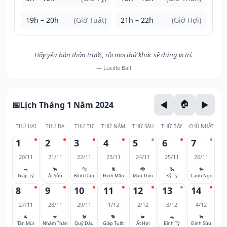
19h – 20h
(Giờ Tuất)
21h – 22h
(Giờ Hợi)
Hãy yêu bản thân trước, rồi mọi thứ khác sẽ đúng vị trí.
— Lucille Ball
Lịch Tháng 1 Năm 2024
THỨ HAI
THỨ BA
THỨ TƯ
THỨ NĂM
THỨ SÁU
THỨ BẢY
CHỦ NHẬT
1
2
3
4
5
6
7
20/11
21/11
22/11
23/11
24/11
25/11
26/11
🐀
🐂
🐅
🐈
🐉
🐍
🐎
Giáp Tý
Ất Sửu
Bính Dần
Đinh Mão
Mậu Thìn
Kỷ Tỵ
Canh Ngọ
8
9
10
11
12
13
14
27/11
28/11
29/11
1/12
2/12
3/12
4/12
🐐
🐒
🐓
🐕
🐖
🐀
🐂
Tân Mùi
Nhâm Thân
Quý Dậu
Giáp Tuất
Ất Hợi
Bính Tý
Đinh Sửu