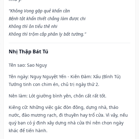
“Không Vong gặp quẻ khẩn cần
Bệnh tật khẩn thiết chẳng làm được chi
Không thì ôn tiểu thê nhi
Không thì trộm cắp phân ly bất tường.”
Nhị Thập Bát Tú
Tên sao
: Sao Nguy
Tên ngày
: Nguy Nguyệt Yến - Kiên Đàm: Xấu (Bình Tú)
Tướng tinh con chim én, chủ trị ngày thứ 2.
Nên làm
: Lót giường bình yên, chôn cất rất tốt.
Kiêng cữ
: Những việc gác đòn đông, dựng nhà, tháo
nước, đào mương rạch, đi thuyền hay trổ cửa. Vì vậy, nếu
quý bạn có ý định xây dựng nhà cửa thì nên chọn ngày
khác để tiến hành.