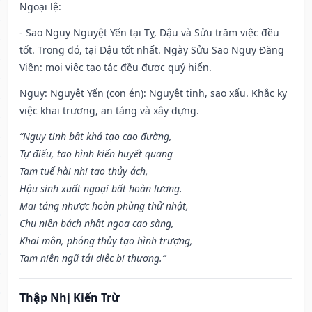
Ngoại lệ
:
- Sao Nguy Nguyệt Yến tại Tỵ, Dậu và Sửu trăm việc đều
tốt. Trong đó, tại Dậu tốt nhất. Ngày Sửu Sao Nguy Đăng
Viên: mọi việc tạo tác đều được quý hiển.
Nguy: Nguyệt Yến (con én): Nguyệt tinh, sao xấu. Khắc kỵ
việc khai trương, an táng và xây dựng.
“Nguy tinh bât khả tạo cao đường,
Tự điếu, tao hình kiến huyết quang
Tam tuế hài nhi tao thủy ách,
Hậu sinh xuất ngoại bất hoàn lương.
Mai táng nhược hoàn phùng thử nhật,
Chu niên bách nhật ngọa cao sàng,
Khai môn, phóng thủy tạo hình trượng,
Tam niên ngũ tái diệc bi thương.”
Thập Nhị Kiến Trừ