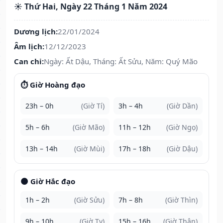
☀️ Thứ Hai, Ngày 22 Tháng 1 Năm 2024
Dương lịch:
22/01/2024
Âm lịch:
12/12/2023
Can chi:
Ngày: Ất Dậu, Tháng: Ất Sửu, Năm: Quý Mão
⏱️ Giờ Hoàng đạo
23h – 0h
(Giờ Tí)
3h – 4h
(Giờ Dần)
5h – 6h
(Giờ Mão)
11h – 12h
(Giờ Ngọ)
13h – 14h
(Giờ Mùi)
17h – 18h
(Giờ Dậu)
🌑 Giờ Hắc đạo
1h – 2h
(Giờ Sửu)
7h – 8h
(Giờ Thìn)
9h – 10h
(Giờ Tỵ)
15h – 16h
(Giờ Thân)