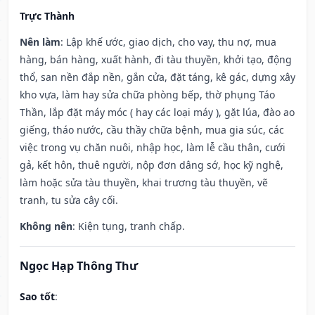
Trực Thành
Nên làm
: Lập khế ước, giao dịch, cho vay, thu nợ, mua
hàng, bán hàng, xuất hành, đi tàu thuyền, khởi tạo, động
thổ, san nền đắp nền, gắn cửa, đặt táng, kê gác, dựng xây
kho vựa, làm hay sửa chữa phòng bếp, thờ phụng Táo
Thần, lắp đặt máy móc ( hay các loại máy ), gặt lúa, đào ao
giếng, tháo nước, cầu thầy chữa bệnh, mua gia súc, các
việc trong vụ chăn nuôi, nhập học, làm lễ cầu thân, cưới
gả, kết hôn, thuê người, nộp đơn dâng sớ, học kỹ nghệ,
làm hoặc sửa tàu thuyền, khai trương tàu thuyền, vẽ
tranh, tu sửa cây cối.
Không nên
: Kiện tụng, tranh chấp.
Ngọc Hạp Thông Thư
Sao tốt
: