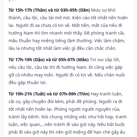
Từ 15h-17h (Thân) và từ 03h-05h (Dần)
Mưu sự khó
thành, cầu lộc, cầu tài mờ mịt. Kiện cáo tốt nhất nên hoãn
lại. Người đi xa chưa có tin về. Mất tiền, mất của nếu đi
hướng Nam thì tìm nhanh mới thấy. Đề phòng tranh cãi,
mâu thuẫn hay miệng tiếng tầm thường. Việc làm chậm,
lâu la nhưng tốt nhất làm việc gì đều cần chắc chắn.
Từ 17h-19h (Dậu) và từ 05h-07h (Mão)
Tin vui sắp tới,
nếu cầu lộc, cầu tài thì đi hướng Nam. Đi công việc gặp
gỡ có nhiều may mắn. Người đi có tin về. Nếu chăn nuôi
đều gặp thuận lợi.
Từ 19h-21h (Tuất) và từ 07h-09h (Thìn)
Hay tranh luận,
cãi cọ, gây chuyện đói kém, phải đề phòng. Người ra đi
tốt nhất nên hoãn lại. Phòng người người nguyền rủa,
tránh lây bệnh. Nói chung những việc như hội họp, tranh
luận, việc quan,…nên tránh đi vào giờ này. Nếu bắt buộc
phải đi vào giờ này thì nên giữ miệng để hạn ché gây ẩu