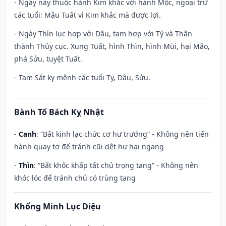
- Ngày này thuộc hành Kim khắc với hành Mộc, ngoại trừ
các tuổi: Mậu Tuất vì Kim khắc mà được lợi.
- Ngày Thìn lục hợp với Dậu, tam hợp với Tý và Thân
thành Thủy cục. Xung Tuất, hình Thìn, hình Mùi, hại Mão,
phá Sửu, tuyệt Tuất.
- Tam Sát kỵ mệnh các tuổi Tỵ, Dậu, Sửu.
Bành Tổ Bách Kỵ Nhật
-
Canh
: “Bất kinh lạc chức cơ hư trướng” - Không nên tiến
hành quay tơ để tránh cũi dệt hư hại ngang
-
Thìn
: “Bất khốc khấp tất chủ trọng tang” - Không nên
khóc lóc để tránh chủ có trùng tang
Khổng Minh Lục Diệu