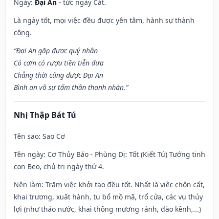
Ngày:
Đại An
- tức ngày Cát.
Là ngày tốt, mọi việc đều được yên tâm, hành sự thành
công.
“Đại An gặp được quý nhân
Có cơm có rượu tiền tiễn đưa
Chẳng thời cũng được Đại An
Bình an vô sự tấm thân thanh nhàn.”
Nhị Thập Bát Tú
Tên sao
: Sao Cơ
Tên ngày
: Cơ Thủy Báo - Phùng Dị: Tốt (Kiết Tú) Tướng tinh
con Beo, chủ trị ngày thứ 4.
Nên làm
: Trăm việc khởi tạo đều tốt. Nhất là việc chôn cất,
khai trương, xuất hành, tu bổ mồ mã, trổ cửa, các vụ thủy
lợi (như tháo nước, khai thông mương rảnh, đào kênh,...)