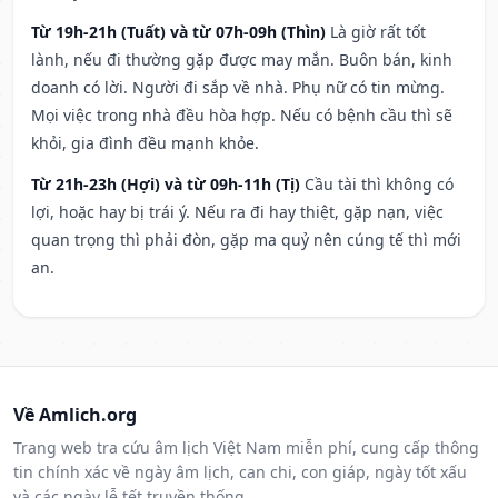
Từ 19h-21h (Tuất) và từ 07h-09h (Thìn)
Là giờ rất tốt
lành, nếu đi thường gặp được may mắn. Buôn bán, kinh
doanh có lời. Người đi sắp về nhà. Phụ nữ có tin mừng.
Mọi việc trong nhà đều hòa hợp. Nếu có bệnh cầu thì sẽ
khỏi, gia đình đều mạnh khỏe.
Từ 21h-23h (Hợi) và từ 09h-11h (Tị)
Cầu tài thì không có
lợi, hoặc hay bị trái ý. Nếu ra đi hay thiệt, gặp nạn, việc
quan trọng thì phải đòn, gặp ma quỷ nên cúng tế thì mới
an.
Về Amlich.org
Trang web tra cứu âm lịch Việt Nam miễn phí, cung cấp thông
tin chính xác về ngày âm lịch, can chi, con giáp, ngày tốt xấu
và các ngày lễ tết truyền thống.