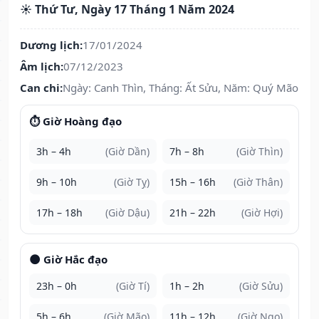
☀️ Thứ Tư, Ngày 17 Tháng 1 Năm 2024
Dương lịch:
17/01/2024
Âm lịch:
07/12/2023
Can chi:
Ngày: Canh Thìn, Tháng: Ất Sửu, Năm: Quý Mão
⏱️ Giờ Hoàng đạo
3h – 4h
(Giờ Dần)
7h – 8h
(Giờ Thìn)
9h – 10h
(Giờ Tỵ)
15h – 16h
(Giờ Thân)
17h – 18h
(Giờ Dậu)
21h – 22h
(Giờ Hợi)
🌑 Giờ Hắc đạo
23h – 0h
(Giờ Tí)
1h – 2h
(Giờ Sửu)
5h – 6h
(Giờ Mão)
11h – 12h
(Giờ Ngọ)