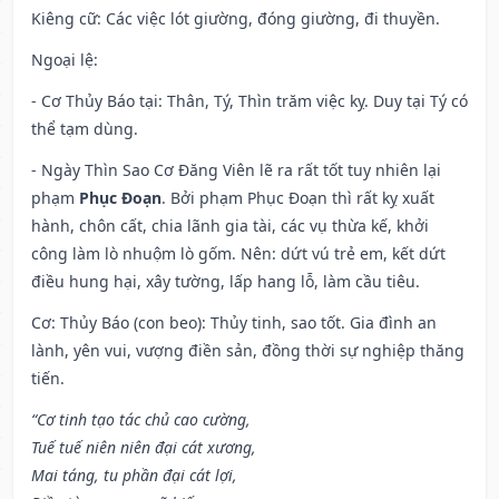
Kiêng cữ
: Các việc lót giường, đóng giường, đi thuyền.
Ngoại lệ
:
- Cơ Thủy Báo tại: Thân, Tý, Thìn trăm việc kỵ. Duy tại Tý có
thể tạm dùng.
- Ngày Thìn Sao Cơ Đăng Viên lẽ ra rất tốt tuy nhiên lại
phạm
Phục Đoạn
. Bởi phạm Phục Đoạn thì rất kỵ xuất
hành, chôn cất, chia lãnh gia tài, các vụ thừa kế, khởi
công làm lò nhuộm lò gốm. Nên: dứt vú trẻ em, kết dứt
điều hung hại, xây tường, lấp hang lỗ, làm cầu tiêu.
Cơ: Thủy Báo (con beo): Thủy tinh, sao tốt. Gia đình an
lành, yên vui, vượng điền sản, đồng thời sự nghiệp thăng
tiến.
“Cơ tinh tạo tác chủ cao cường,
Tuế tuế niên niên đại cát xương,
Mai táng, tu phần đại cát lợi,