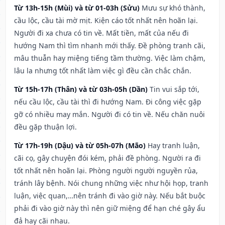
Từ 13h-15h (Mùi) và từ 01-03h (Sửu)
Mưu sự khó thành,
cầu lộc, cầu tài mờ mịt. Kiện cáo tốt nhất nên hoãn lại.
Người đi xa chưa có tin về. Mất tiền, mất của nếu đi
hướng Nam thì tìm nhanh mới thấy. Đề phòng tranh cãi,
mâu thuẫn hay miệng tiếng tầm thường. Việc làm chậm,
lâu la nhưng tốt nhất làm việc gì đều cần chắc chắn.
Từ 15h-17h (Thân) và từ 03h-05h (Dần)
Tin vui sắp tới,
nếu cầu lộc, cầu tài thì đi hướng Nam. Đi công việc gặp
gỡ có nhiều may mắn. Người đi có tin về. Nếu chăn nuôi
đều gặp thuận lợi.
Từ 17h-19h (Dậu) và từ 05h-07h (Mão)
Hay tranh luận,
cãi cọ, gây chuyện đói kém, phải đề phòng. Người ra đi
tốt nhất nên hoãn lại. Phòng người người nguyền rủa,
tránh lây bệnh. Nói chung những việc như hội họp, tranh
luận, việc quan,…nên tránh đi vào giờ này. Nếu bắt buộc
phải đi vào giờ này thì nên giữ miệng để hạn ché gây ẩu
đả hay cãi nhau.