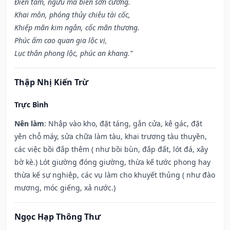
Điền tàm, ngưu mã biến sơn cương.
Khai môn, phóng thủy chiêu tài cốc,
Khiếp mãn kim ngân, cốc mãn thương.
Phúc ấm cao quan gia lộc vị,
Lục thân phong lộc, phúc an khang.”
Thập Nhị Kiến Trừ
Trực Bình
Nên làm
: Nhập vào kho, đặt táng, gắn cửa, kê gác, đặt
yên chỗ máy, sửa chữa làm tàu, khai trương tàu thuyền,
các việc bồi đắp thêm ( như bồi bùn, đắp đất, lót đá, xây
bờ kè.) Lót giường đóng giường, thừa kế tước phong hay
thừa kế sự nghiệp, các vụ làm cho khuyết thủng ( như đào
mương, móc giếng, xả nước.)
Ngọc Hạp Thông Thư