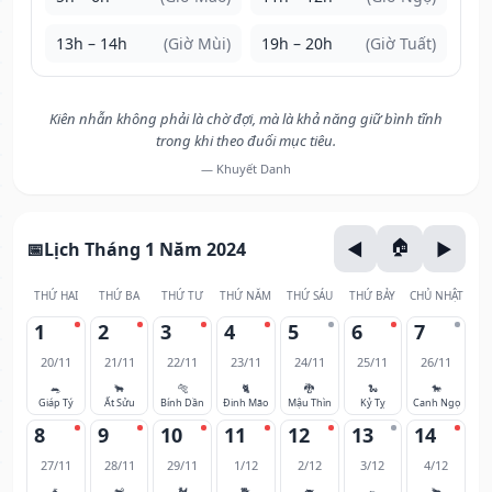
13h – 14h
(Giờ Mùi)
19h – 20h
(Giờ Tuất)
Kiên nhẫn không phải là chờ đợi, mà là khả năng giữ bình tĩnh
trong khi theo đuổi mục tiêu.
— Khuyết Danh
Lịch Tháng 1 Năm 2024
THỨ HAI
THỨ BA
THỨ TƯ
THỨ NĂM
THỨ SÁU
THỨ BẢY
CHỦ NHẬT
1
2
3
4
5
6
7
20/11
21/11
22/11
23/11
24/11
25/11
26/11
🐀
🐂
🐅
🐈
🐉
🐍
🐎
Giáp Tý
Ất Sửu
Bính Dần
Đinh Mão
Mậu Thìn
Kỷ Tỵ
Canh Ngọ
8
9
10
11
12
13
14
27/11
28/11
29/11
1/12
2/12
3/12
4/12
🐐
🐒
🐓
🐕
🐖
🐀
🐂