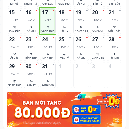
Tân Mùi
Nhâm Thân
Quý Dậu
Giáp Tuất
Ất Hợi
Bính Tý
Đinh Sửu
15
16
17
18
19
20
21
5/12
6/12
7/12
8/12
9/12
10/12
11/12
🐅
🐈
🐉
🐍
🐎
🐐
🐒
Mậu Dần
Kỷ Mão
Canh Thìn
Tân Tỵ
Nhâm Ngọ
Quý Mùi
Giáp Thân
22
23
24
25
26
27
28
12/12
13/12
14/12
15/12
16/12
17/12
18/12
🐓
🐕
🐖
🐀
🐂
🐅
🐈
Ất Dậu
Bính Tuất
Đinh Hợi
Mậu Tý
Kỷ Sửu
Canh Dần
Tân Mão
29
30
31
1
2
3
4
19/12
20/12
21/12
🐉
🐍
🐎
Nhâm Thìn
Quý Tỵ
Giáp Ngọ