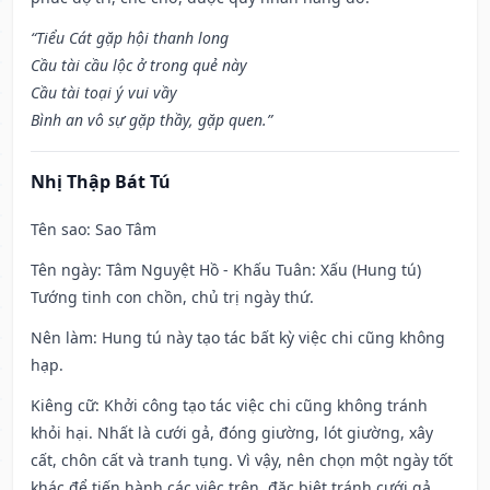
“Tiểu Cát gặp hội thanh long
Cầu tài cầu lộc ở trong quẻ này
Cầu tài toại ý vui vầy
Bình an vô sự gặp thầy, gặp quen.”
Nhị Thập Bát Tú
Tên sao
: Sao Tâm
Tên ngày
: Tâm Nguyệt Hồ - Khấu Tuân: Xấu (Hung tú)
Tướng tinh con chồn, chủ trị ngày thứ.
Nên làm
: Hung tú này tạo tác bất kỳ việc chi cũng không
hạp.
Kiêng cữ
: Khởi công tạo tác việc chi cũng không tránh
khỏi hại. Nhất là cưới gả, đóng giường, lót giường, xây
cất, chôn cất và tranh tụng. Vì vậy, nên chọn một ngày tốt
khác để tiến hành các việc trên, đặc biệt tránh cưới gả