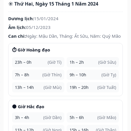
☀️ Thứ Hai, Ngày 15 Tháng 1 Năm 2024
Dương lịch:
15/01/2024
Âm lịch:
05/12/2023
Can chi:
Ngày: Mậu Dần, Tháng: Ất Sửu, Năm: Quý Mão
⏱️ Giờ Hoàng đạo
23h – 0h
(Giờ Tí)
1h – 2h
(Giờ Sửu)
7h – 8h
(Giờ Thìn)
9h – 10h
(Giờ Tỵ)
13h – 14h
(Giờ Mùi)
19h – 20h
(Giờ Tuất)
🌑 Giờ Hắc đạo
3h – 4h
(Giờ Dần)
5h – 6h
(Giờ Mão)
11h – 12h
(Giờ Ngọ)
15h – 16h
(Giờ Thân)