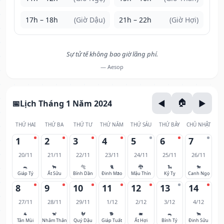
17h – 18h
(Giờ Dậu)
21h – 22h
(Giờ Hợi)
Sự tử tế không bao giờ lãng phí.
— Aesop
Lịch Tháng 1 Năm 2024
THỨ HAI
THỨ BA
THỨ TƯ
THỨ NĂM
THỨ SÁU
THỨ BẢY
CHỦ NHẬT
1
2
3
4
5
6
7
20/11
21/11
22/11
23/11
24/11
25/11
26/11
🐀
🐂
🐅
🐈
🐉
🐍
🐎
Giáp Tý
Ất Sửu
Bính Dần
Đinh Mão
Mậu Thìn
Kỷ Tỵ
Canh Ngọ
8
9
10
11
12
13
14
27/11
28/11
29/11
1/12
2/12
3/12
4/12
🐐
🐒
🐓
🐕
🐖
🐀
🐂
Tân Mùi
Nhâm Thân
Quý Dậu
Giáp Tuất
Ất Hợi
Bính Tý
Đinh Sửu