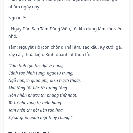
nhằm ngày này.
Ngoại lệ
:
- Ngày Dần Sao Tâm Đăng Viên, tốt khi dùng làm các việc
nhỏ.
Tâm: Nguyệt Hồ (con chồn): Thái âm, sao xấu. Kỵ cưới gả,
xây cất, thưa kiện. Kinh doanh ắt thua lỗ.
“Tâm tinh tạo tác đại vi hung,
Cánh tao hình tụng, ngục tù trung,
Ngỗ nghịch quan phi, điền trạch thoái,
Mai táng tốt bộc tử tương tòng.
Hôn nhân nhược thị phùng thử nhật,
Tử tử nhi vong tự mãn hung.
Tam niên chi nội liên tạo họa,
Sự sự giáo quân một thủy chung.”