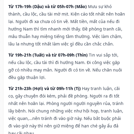
Từ 17h-19h (Dậu) và từ 05h-07h (Mão)
Mưu sự khó
thành, cầu lộc, cầu tài mờ mịt. Kiện cáo tốt nhất nên hoãn
lại. Người đi xa chưa có tin về. Mất tiền, mất của nếu đi
hướng Nam thì tìm nhanh mới thấy. Đề phòng tranh cãi,
mâu thuẫn hay miệng tiếng tầm thường. Việc làm chậm,
lâu la nhưng tốt nhất làm việc gì đều cần chắc chắn.
Từ 19h-21h (Tuất) và từ 07h-09h (Thìn)
Tin vui sắp tới,
nếu cầu lộc, cầu tài thì đi hướng Nam. Đi công việc gặp
gỡ có nhiều may mắn. Người đi có tin về. Nếu chăn nuôi
đều gặp thuận lợi.
Từ 21h-23h (Hợi) và từ 09h-11h (Tị)
Hay tranh luận, cãi
cọ, gây chuyện đói kém, phải đề phòng. Người ra đi tốt
nhất nên hoãn lại. Phòng người người nguyền rủa, tránh
lây bệnh. Nói chung những việc như hội họp, tranh luận,
việc quan,…nên tránh đi vào giờ này. Nếu bắt buộc phải
đi vào giờ này thì nên giữ miệng để hạn ché gây ẩu đả
hay cãi nhau.