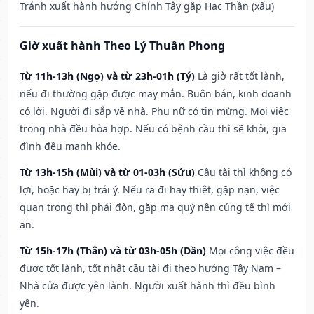
Tránh xuất hành hướng Chính Tây gặp Hạc Thần (xấu)
Giờ xuất hành Theo Lý Thuần Phong
Từ 11h-13h (Ngọ) và từ 23h-01h (Tý)
Là giờ rất tốt lành,
nếu đi thường gặp được may mắn. Buôn bán, kinh doanh
có lời. Người đi sắp về nhà. Phụ nữ có tin mừng. Mọi việc
trong nhà đều hòa hợp. Nếu có bệnh cầu thì sẽ khỏi, gia
đình đều mạnh khỏe.
Từ 13h-15h (Mùi) và từ 01-03h (Sửu)
Cầu tài thì không có
lợi, hoặc hay bị trái ý. Nếu ra đi hay thiệt, gặp nạn, việc
quan trọng thì phải đòn, gặp ma quỷ nên cúng tế thì mới
an.
Từ 15h-17h (Thân) và từ 03h-05h (Dần)
Mọi công việc đều
được tốt lành, tốt nhất cầu tài đi theo hướng Tây Nam –
Nhà cửa được yên lành. Người xuất hành thì đều bình
yên.