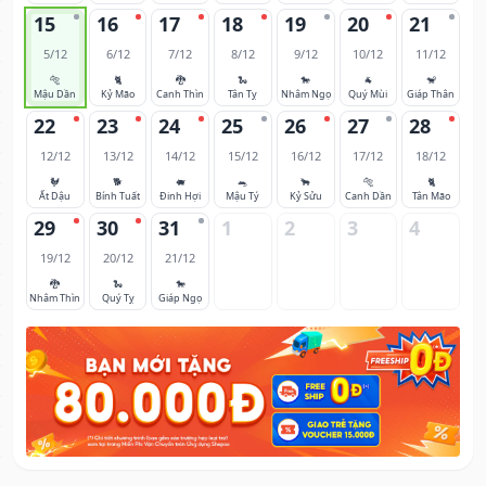
15
16
17
18
19
20
21
5/12
6/12
7/12
8/12
9/12
10/12
11/12
🐅
🐈
🐉
🐍
🐎
🐐
🐒
Mậu Dần
Kỷ Mão
Canh Thìn
Tân Tỵ
Nhâm Ngọ
Quý Mùi
Giáp Thân
22
23
24
25
26
27
28
12/12
13/12
14/12
15/12
16/12
17/12
18/12
🐓
🐕
🐖
🐀
🐂
🐅
🐈
Ất Dậu
Bính Tuất
Đinh Hợi
Mậu Tý
Kỷ Sửu
Canh Dần
Tân Mão
29
30
31
1
2
3
4
19/12
20/12
21/12
🐉
🐍
🐎
Nhâm Thìn
Quý Tỵ
Giáp Ngọ