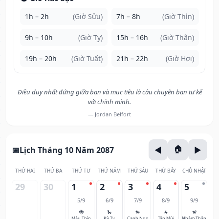
1h – 2h
(Giờ Sửu)
7h – 8h
(Giờ Thìn)
9h – 10h
(Giờ Tỵ)
15h – 16h
(Giờ Thân)
19h – 20h
(Giờ Tuất)
21h – 22h
(Giờ Hợi)
Điều duy nhất đứng giữa bạn và mục tiêu là câu chuyện bạn tự kể
với chính mình.
— Jordan Belfort
Lịch Tháng 10 Năm 2087
THỨ HAI
THỨ BA
THỨ TƯ
THỨ NĂM
THỨ SÁU
THỨ BẢY
CHỦ NHẬT
29
30
1
2
3
4
5
5/9
6/9
7/9
8/9
9/9
🐉
🐍
🐎
🐐
🐒
Mậu Thìn
Kỷ Tỵ
Canh Ngọ
Tân Mùi
Nhâm Thân