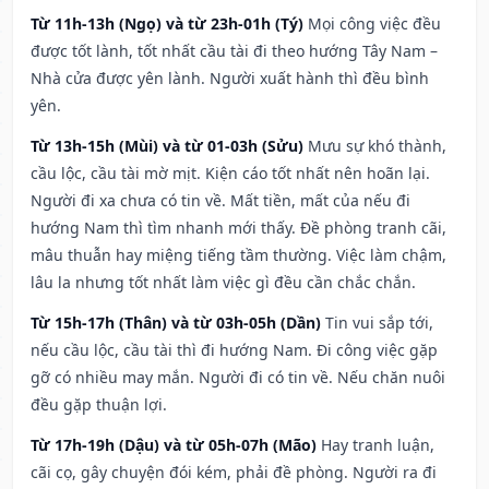
Từ 11h-13h (Ngọ) và từ 23h-01h (Tý)
Mọi công việc đều
được tốt lành, tốt nhất cầu tài đi theo hướng Tây Nam –
Nhà cửa được yên lành. Người xuất hành thì đều bình
yên.
Từ 13h-15h (Mùi) và từ 01-03h (Sửu)
Mưu sự khó thành,
cầu lộc, cầu tài mờ mịt. Kiện cáo tốt nhất nên hoãn lại.
Người đi xa chưa có tin về. Mất tiền, mất của nếu đi
hướng Nam thì tìm nhanh mới thấy. Đề phòng tranh cãi,
mâu thuẫn hay miệng tiếng tầm thường. Việc làm chậm,
lâu la nhưng tốt nhất làm việc gì đều cần chắc chắn.
Từ 15h-17h (Thân) và từ 03h-05h (Dần)
Tin vui sắp tới,
nếu cầu lộc, cầu tài thì đi hướng Nam. Đi công việc gặp
gỡ có nhiều may mắn. Người đi có tin về. Nếu chăn nuôi
đều gặp thuận lợi.
Từ 17h-19h (Dậu) và từ 05h-07h (Mão)
Hay tranh luận,
cãi cọ, gây chuyện đói kém, phải đề phòng. Người ra đi