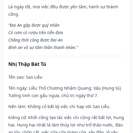
Là ngày tốt, mọi việc đều được yên tâm, hành sự thành
công.
“Đại An gặp được quý nhân
Có cơm có rượu tiền tiễn đưa
Chẳng thời cũng được Đại An
Bình an vô sự tấm thân thanh nhàn.”
Nhị Thập Bát Tú
Tên sao
: Sao Liễu
Tên ngày
: Liễu Thổ Chương Nhậm Quang: Xấu (Hung tú)
Tướng tinh con gấu ngựa, chủ trị ngày thứ 7.
Nên làm
: Không có bất kỳ việc chi hạp với Sao Liễu.
Kiêng cữ
: Khởi công tạo tác việc chi cũng rất bất lợi, hung
hại. Hung hại nhất là làm thủy lợi như trổ tháo nước, đào
ao lũy, chôn cất, việc sửa cửa dựng cửa, xây đắp. Vì vậy,