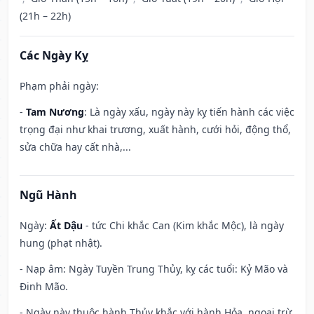
(21h – 22h)
Các Ngày Kỵ
Phạm phải ngày:
-
Tam Nương
: Là ngày xấu, ngày này kỵ tiến hành các việc
trọng đại như khai trương, xuất hành, cưới hỏi, động thổ,
sửa chữa hay cất nhà,...
Ngũ Hành
Ngày:
Ất Dậu
- tức Chi khắc Can (Kim khắc Mộc), là ngày
hung (phạt nhật).
- Nạp âm: Ngày Tuyền Trung Thủy, kỵ các tuổi: Kỷ Mão và
Đinh Mão.
- Ngày này thuộc hành Thủy khắc với hành Hỏa, ngoại trừ