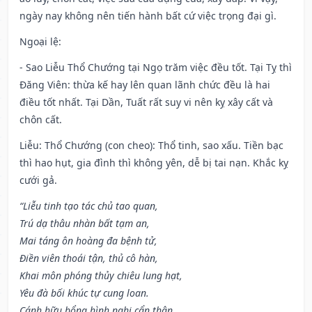
ngày nay không nên tiến hành bất cứ việc trọng đại gì.
Ngoại lệ
:
- Sao Liễu Thổ Chướng tại Ngọ trăm việc đều tốt. Tại Tỵ thì
Đăng Viên: thừa kế hay lên quan lãnh chức đều là hai
điều tốt nhất. Tại Dần, Tuất rất suy vi nên kỵ xây cất và
chôn cất.
Liễu: Thổ Chướng (con cheo): Thổ tinh, sao xấu. Tiền bạc
thì hao hụt, gia đình thì không yên, dễ bị tai nạn. Khắc kỵ
cưới gả.
“Liễu tinh tạo tác chủ tao quan,
Trú dạ thâu nhàn bất tạm an,
Mai táng ôn hoàng đa bệnh tử,
Điền viên thoái tận, thủ cô hàn,
Khai môn phóng thủy chiêu lung hạt,
Yêu đà bối khúc tự cung loan.
Cánh hữu bổng hình nghi cẩn thận,