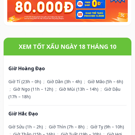
XEM TỐT XẤU NGÀY 18 THÁNG 10
Giờ Hoàng Đạo
Giờ Tí (23h – 0h)
;
Giờ Dần (3h – 4h)
;
Giờ Mão (5h – 6h)
;
Giờ Ngọ (11h – 12h)
;
Giờ Mùi (13h – 14h)
;
Giờ Dậu
(17h – 18h)
Giờ Hắc Đạo
Giờ Sửu (1h – 2h)
;
Giờ Thìn (7h – 8h)
;
Giờ Tỵ (9h – 10h)
;
Giờ Thân (15h – 16h)
;
Giờ Tuất (19h – 20h)
;
Giờ Hợi