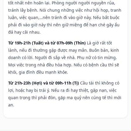
tốt nhất nên hoãn lại. Phòng người người nguyền rủa,
tránh lây bệnh. Nói chung những việc như hội họp, tranh
luận, việc quan,…nên tránh đi vào giờ này. Nếu bắt buộc
phải đi vào giờ này thì nên giữ miệng để hạn ché gây ẩu
đả hay cãi nhau.
Từ 19h-21h (Tuất) và từ 07h-09h (Thìn)
Là giờ rất tốt
lành, nếu đi thường gặp được may mắn. Buôn bán, kinh
doanh có lời. Người đi sắp về nhà. Phụ nữ có tin mừng.
Mọi việc trong nhà đều hòa hợp. Nếu có bệnh cầu thì sẽ
khỏi, gia đình đều mạnh khỏe.
Từ 21h-23h (Hợi) và từ 09h-11h (Tị)
Cầu tài thì không có
lợi, hoặc hay bị trái ý. Nếu ra đi hay thiệt, gặp nạn, việc
quan trọng thì phải đòn, gặp ma quỷ nên cúng tế thì mới
an.