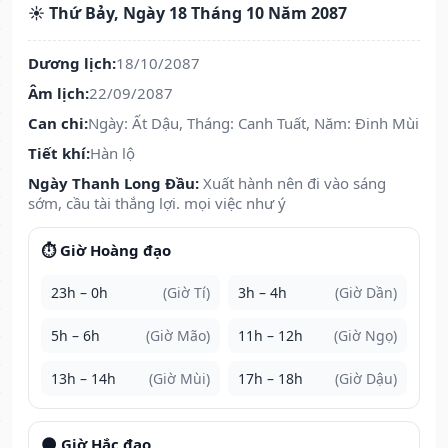
☀️ Thứ Bảy, Ngày 18 Tháng 10 Năm 2087
Dương lịch:
18/10/2087
Âm lịch:
22/09/2087
Can chi:
Ngày: Ất Dậu, Tháng: Canh Tuất, Năm: Đinh Mùi
Tiết khí:
Hàn lộ
Ngày Thanh Long Đầu:
Xuất hành nên đi vào sáng
sớm, cầu tài thắng lợi. mọi việc như ý
⏱️ Giờ Hoàng đạo
23h – 0h
(Giờ Tí)
3h – 4h
(Giờ Dần)
5h – 6h
(Giờ Mão)
11h – 12h
(Giờ Ngọ)
13h – 14h
(Giờ Mùi)
17h – 18h
(Giờ Dậu)
🌑 Giờ Hắc đạo