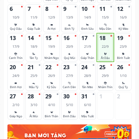
6
7
8
9
10
11
12
10/9
11/9
12/9
13/9
14/9
15/9
16/9
🐓
🐕
🐖
🐀
🐂
🐅
🐈
Quý Dậu
Giáp Tuất
Ất Hợi
Bính Tý
Đinh Sửu
Mậu Dần
Kỷ Mão
13
14
15
16
17
18
19
17/9
18/9
19/9
20/9
21/9
22/9
23/9
🐉
🐍
🐎
🐐
🐒
🐓
🐕
Canh Thìn
Tân Tỵ
Nhâm Ngọ
Quý Mùi
Giáp Thân
Ất Dậu
Bính Tuất
20
21
22
23
24
25
26
24/9
25/9
26/9
27/9
28/9
29/9
1/10
🐖
🐀
🐂
🐅
🐈
🐉
🐍
Đinh Hợi
Mậu Tý
Kỷ Sửu
Canh Dần
Tân Mão
Nhâm Thìn
Quý Tỵ
27
28
29
30
31
1
2
2/10
3/10
4/10
5/10
6/10
🐎
🐐
🐒
🐓
🐕
Giáp Ngọ
Ất Mùi
Bính Thân
Đinh Dậu
Mậu Tuất