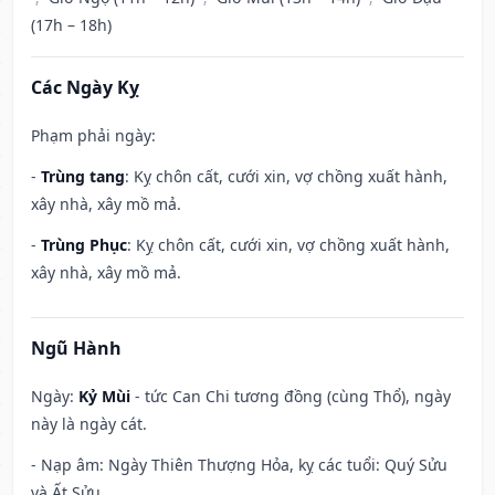
(17h – 18h)
Các Ngày Kỵ
Phạm phải ngày:
-
Trùng tang
: Kỵ chôn cất, cưới xin, vợ chồng xuất hành,
xây nhà, xây mồ mả.
-
Trùng Phục
: Kỵ chôn cất, cưới xin, vợ chồng xuất hành,
xây nhà, xây mồ mả.
Ngũ Hành
Ngày:
Kỷ Mùi
- tức Can Chi tương đồng (cùng Thổ), ngày
này là ngày cát.
- Nạp âm: Ngày Thiên Thượng Hỏa, kỵ các tuổi: Quý Sửu
và Ất Sửu.