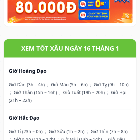
XEM TỐT XẤU NGÀY 16 THÁNG 1
Giờ Hoàng Đạo
Giờ Dần (3h – 4h)
;
Giờ Mão (5h – 6h)
;
Giờ Tỵ (9h – 10h)
;
Giờ Thân (15h – 16h)
;
Giờ Tuất (19h – 20h)
;
Giờ Hợi
(21h – 22h)
Giờ Hắc Đạo
Giờ Tí (23h – 0h)
;
Giờ Sửu (1h – 2h)
;
Giờ Thìn (7h – 8h)
;
Giờ Ngọ (11h – 12h)
;
Giờ Mùi (13h – 14h)
;
Giờ Dậu