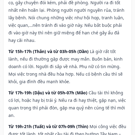
cọ, gây chuyện đói kém, phải đề phòng. Người ra đi tốt
nhất nên hoãn lại. Phòng người người nguyền rủa, tránh
lây bệnh. Nói chung những việc như hội họp, tranh luận,
việc quan,…nên tránh đi vào giờ này. Nếu bắt buộc phải
đi vào giờ này thì nên giữ miệng để hạn ché gây ẩu đả
hay cãi nhau.
Từ 15h-17h (Thân) và từ 03h-05h (Dần)
Là giờ rất tốt
lành, nếu đi thường gặp được may mắn. Buôn bán, kinh
doanh có lời. Người đi sắp về nhà. Phụ nữ có tin mừng.
Mọi việc trong nhà đều hòa hợp. Nếu có bệnh cầu thì sẽ
khỏi, gia đình đều mạnh khỏe.
Từ 17h-19h (Dậu) và từ 05h-07h (Mão)
Cầu tài thì không
có lợi, hoặc hay bị trái ý. Nếu ra đi hay thiệt, gặp nạn, việc
quan trọng thì phải đòn, gặp ma quỷ nên cúng tế thì mới
an.
Từ 19h-21h (Tuất) và từ 07h-09h (Thìn)
Mọi công việc đều
được tốt lành, tốt nhất cầu tài đi theo hướng Tây Nam –