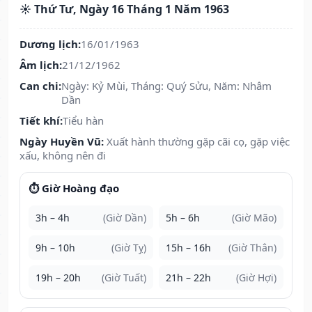
☀️ Thứ Tư, Ngày 16 Tháng 1 Năm 1963
Dương lịch:
16/01/1963
Âm lịch:
21/12/1962
Can chi:
Ngày: Kỷ Mùi, Tháng: Quý Sửu, Năm: Nhâm
Dần
Tiết khí:
Tiểu hàn
Ngày Huyền Vũ:
Xuất hành thường gặp cãi cọ, gặp việc
xấu, không nên đi
⏱️ Giờ Hoàng đạo
3h – 4h
(Giờ Dần)
5h – 6h
(Giờ Mão)
9h – 10h
(Giờ Tỵ)
15h – 16h
(Giờ Thân)
19h – 20h
(Giờ Tuất)
21h – 22h
(Giờ Hợi)