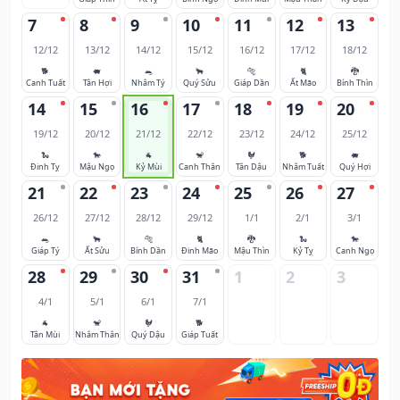
7
8
9
10
11
12
13
12/12
13/12
14/12
15/12
16/12
17/12
18/12
🐕
🐖
🐀
🐂
🐅
🐈
🐉
Canh Tuất
Tân Hợi
Nhâm Tý
Quý Sửu
Giáp Dần
Ất Mão
Bính Thìn
14
15
16
17
18
19
20
19/12
20/12
21/12
22/12
23/12
24/12
25/12
🐍
🐎
🐐
🐒
🐓
🐕
🐖
Đinh Tỵ
Mậu Ngọ
Kỷ Mùi
Canh Thân
Tân Dậu
Nhâm Tuất
Quý Hợi
21
22
23
24
25
26
27
26/12
27/12
28/12
29/12
1/1
2/1
3/1
🐀
🐂
🐅
🐈
🐉
🐍
🐎
Giáp Tý
Ất Sửu
Bính Dần
Đinh Mão
Mậu Thìn
Kỷ Tỵ
Canh Ngọ
28
29
30
31
1
2
3
4/1
5/1
6/1
7/1
🐐
🐒
🐓
🐕
Tân Mùi
Nhâm Thân
Quý Dậu
Giáp Tuất