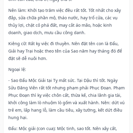
Nên làm
: Khởi tạo trăm việc đều rất tốt. Tốt nhất cho xây
đắp, sửa chữa phần mộ, tháo nước, hay trổ cửa, các vụ
thủy lợi, chặt cỏ phá đất, may cắt áo mão, hoặc kinh
doanh, giao dịch, mưu cầu công danh.
Kiêng cữ
: Rất kỵ việc đi thuyền. Nên đặt tên con là Đẩu,
Giải hay Trại hoặc theo tên của Sao năm hay tháng đó để
đặt sẽ dễ nuôi hơn.
Ngoại lệ
:
- Sao Đẩu Mộc Giải tại Tỵ mất sức. Tại Dậu thì tốt. Ngày
Sửu Đăng Viên rất tốt nhưng phạm phải Phục Đoạn. Phạm
Phục Đoạn thì kỵ việc chôn cất, thừa kế, chia lãnh gia tài,
khởi công làm lò nhuộm lò gốm và xuất hành. Nên: dứt vú
trẻ em, lấp hang lỗ, làm cầu tiêu, xây tường, kết dứt điều
hung hại.
Đẩu: Mộc giải (con cua): Mộc tinh, sao tốt. Nên xây cất,