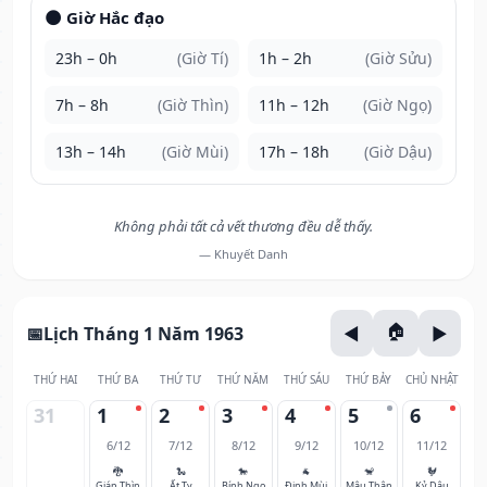
🌑 Giờ Hắc đạo
23h – 0h
(Giờ Tí)
1h – 2h
(Giờ Sửu)
7h – 8h
(Giờ Thìn)
11h – 12h
(Giờ Ngọ)
13h – 14h
(Giờ Mùi)
17h – 18h
(Giờ Dậu)
Không phải tất cả vết thương đều dễ thấy.
— Khuyết Danh
Lịch Tháng 1 Năm 1963
THỨ HAI
THỨ BA
THỨ TƯ
THỨ NĂM
THỨ SÁU
THỨ BẢY
CHỦ NHẬT
31
1
2
3
4
5
6
6/12
7/12
8/12
9/12
10/12
11/12
🐉
🐍
🐎
🐐
🐒
🐓
Giáp Thìn
Ất Tỵ
Bính Ngọ
Đinh Mùi
Mậu Thân
Kỷ Dậu