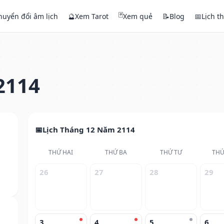
🃏
huyển đổi âm lịch
🔮
Xem Tarot
Xem quẻ
📝
Blog
📅
Lịch t
2114
Lịch Tháng 12 Năm 2114
THỨ HAI
THỨ BA
THỨ TƯ
THỨ
26
27
28
29
3
4
5
6