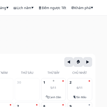
háng
📖
Lịch năm
🧧
Đếm ngược Tết
🧭
Khám phá
▼
▼
▼
 NĂM
THỨ SÁU
THỨ BẢY
CHỦ NHẬT
⭐
30
1
2
5/11
6/11
🐅
🐈
Canh Dần
Tân Mão
7
8
9