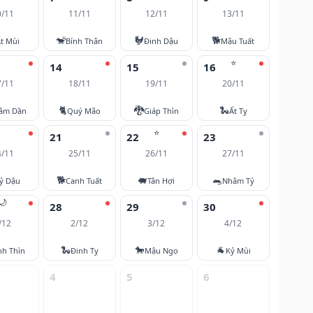
0/11
11/11
12/11
13/11
🐒
🐓
🐕
t Mùi
Bính Thân
Đinh Dậu
Mậu Tuất
⭐
14
15
16
7/11
18/11
19/11
20/11
🐈
🐉
🐍
âm Dần
Quý Mão
Giáp Thìn
Ất Tỵ
⭐
21
22
23
4/11
25/11
26/11
27/11
🐕
🐖
🐀
ỷ Dậu
Canh Tuất
Tân Hợi
Nhâm Tý
🌙
28
29
30
/12
2/12
3/12
4/12
🐍
🐎
🐐
nh Thìn
Đinh Tỵ
Mậu Ngọ
Kỷ Mùi
4
5
6