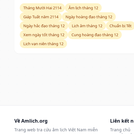
Tháng Mười Hai 2114
Âm lịch tháng 12
Giáp Tuất năm 2114
Ngày hoàng đạo tháng 12
Ngày hắc đạo tháng 12
Lịch âm tháng 12
Chuẩn bị Tết
Xem ngày tốt tháng 12
Cung hoàng đạo tháng 12
Lịch vạn niên tháng 12
Về Amlich.org
Liên kết 
Trang web tra cứu âm lịch Việt Nam miễn
Trang chủ