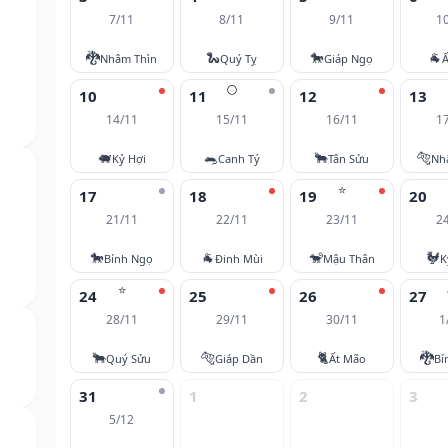
7/11
8/11
9/11
1
🐉
🐍
🐎
🐐
Nhâm Thìn
Quý Tỵ
Giáp Ngọ
Ấ
🌕
10
11
12
13
14/11
15/11
16/11
1
🐖
🐀
🐂
🐅
Kỷ Hợi
Canh Tý
Tân Sửu
Nh
⭐
17
18
19
20
21/11
22/11
23/11
2
🐎
🐐
🐒
🐓
Bính Ngọ
Đinh Mùi
Mậu Thân
K
⭐
24
25
26
27
28/11
29/11
30/11
1
🐂
🐅
🐈
🐉
Quý Sửu
Giáp Dần
Ất Mão
Bí
31
1
2
3
5/12