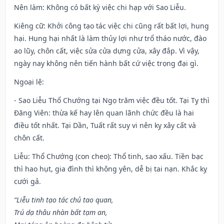
Nên làm
: Không có bất kỳ việc chi hạp với Sao Liễu.
Kiêng cữ
: Khởi công tạo tác việc chi cũng rất bất lợi, hung
hại. Hung hại nhất là làm thủy lợi như trổ tháo nước, đào
ao lũy, chôn cất, việc sửa cửa dựng cửa, xây đắp. Vì vậy,
ngày nay không nên tiến hành bất cứ việc trọng đại gì.
Ngoại lệ
:
- Sao Liễu Thổ Chướng tại Ngọ trăm việc đều tốt. Tại Tỵ thì
Đăng Viên: thừa kế hay lên quan lãnh chức đều là hai
điều tốt nhất. Tại Dần, Tuất rất suy vi nên kỵ xây cất và
chôn cất.
Liễu: Thổ Chướng (con cheo): Thổ tinh, sao xấu. Tiền bạc
thì hao hụt, gia đình thì không yên, dễ bị tai nạn. Khắc kỵ
cưới gả.
“Liễu tinh tạo tác chủ tao quan,
Trú dạ thâu nhàn bất tạm an,