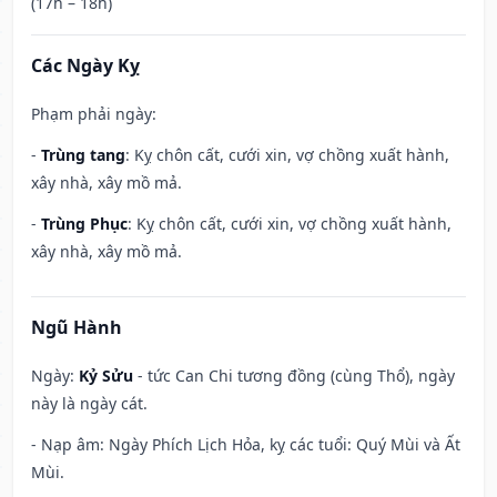
(17h – 18h)
Các Ngày Kỵ
Phạm phải ngày:
-
Trùng tang
: Kỵ chôn cất, cưới xin, vợ chồng xuất hành,
xây nhà, xây mồ mả.
-
Trùng Phục
: Kỵ chôn cất, cưới xin, vợ chồng xuất hành,
xây nhà, xây mồ mả.
Ngũ Hành
Ngày:
Kỷ Sửu
- tức Can Chi tương đồng (cùng Thổ), ngày
này là ngày cát.
- Nạp âm: Ngày Phích Lịch Hỏa, kỵ các tuổi: Quý Mùi và Ất
Mùi.