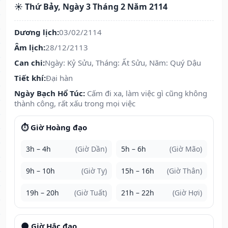
☀️ Thứ Bảy, Ngày 3 Tháng 2 Năm 2114
Dương lịch:
03/02/2114
Âm lịch:
28/12/2113
Can chi:
Ngày: Kỷ Sửu, Tháng: Ất Sửu, Năm: Quý Dậu
Tiết khí:
Đại hàn
Ngày Bạch Hổ Túc:
Cấm đi xa, làm việc gì cũng không
thành công, rất xấu trong mọi việc
⏱️ Giờ Hoàng đạo
3h – 4h
(Giờ Dần)
5h – 6h
(Giờ Mão)
9h – 10h
(Giờ Tỵ)
15h – 16h
(Giờ Thân)
19h – 20h
(Giờ Tuất)
21h – 22h
(Giờ Hợi)
🌑 Giờ Hắc đạo