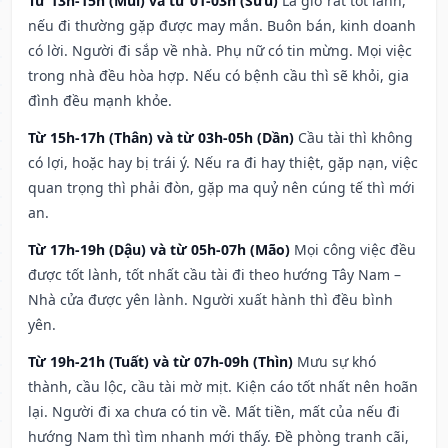
Từ 13h-15h (Mùi) và từ 01-03h (Sửu)
Là giờ rất tốt lành,
nếu đi thường gặp được may mắn. Buôn bán, kinh doanh
có lời. Người đi sắp về nhà. Phụ nữ có tin mừng. Mọi việc
trong nhà đều hòa hợp. Nếu có bệnh cầu thì sẽ khỏi, gia
đình đều mạnh khỏe.
Từ 15h-17h (Thân) và từ 03h-05h (Dần)
Cầu tài thì không
có lợi, hoặc hay bị trái ý. Nếu ra đi hay thiệt, gặp nạn, việc
quan trọng thì phải đòn, gặp ma quỷ nên cúng tế thì mới
an.
Từ 17h-19h (Dậu) và từ 05h-07h (Mão)
Mọi công việc đều
được tốt lành, tốt nhất cầu tài đi theo hướng Tây Nam –
Nhà cửa được yên lành. Người xuất hành thì đều bình
yên.
Từ 19h-21h (Tuất) và từ 07h-09h (Thìn)
Mưu sự khó
thành, cầu lộc, cầu tài mờ mịt. Kiện cáo tốt nhất nên hoãn
lại. Người đi xa chưa có tin về. Mất tiền, mất của nếu đi
hướng Nam thì tìm nhanh mới thấy. Đề phòng tranh cãi,