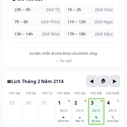
23h – 0h
(Giờ Tí)
1h – 2h
(Giờ Sửu)
7h – 8h
(Giờ Thìn)
11h – 12h
(Giờ Ngọ)
13h – 14h
(Giờ Mùi)
17h – 18h
(Giờ Dậu)
Sự kiên nhẫn là chìa khóa của thành công.
— Tục ngữ
Lịch Tháng 2 Năm 2114
THỨ HAI
THỨ BA
THỨ TƯ
THỨ NĂM
THỨ SÁU
THỨ BẢY
CHỦ NHẬT
29
30
31
1
2
3
4
26/12
27/12
28/12
29/12
🐖
🐀
🐂
🐅
Đinh Hợi
Mậu Tý
Kỷ Sửu
Canh Dần