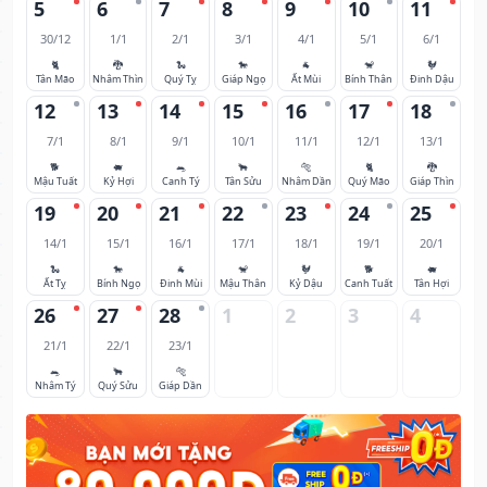
5
6
7
8
9
10
11
30/12
1/1
2/1
3/1
4/1
5/1
6/1
🐈
🐉
🐍
🐎
🐐
🐒
🐓
Tân Mão
Nhâm Thìn
Quý Tỵ
Giáp Ngọ
Ất Mùi
Bính Thân
Đinh Dậu
12
13
14
15
16
17
18
7/1
8/1
9/1
10/1
11/1
12/1
13/1
🐕
🐖
🐀
🐂
🐅
🐈
🐉
Mậu Tuất
Kỷ Hợi
Canh Tý
Tân Sửu
Nhâm Dần
Quý Mão
Giáp Thìn
19
20
21
22
23
24
25
14/1
15/1
16/1
17/1
18/1
19/1
20/1
🐍
🐎
🐐
🐒
🐓
🐕
🐖
Ất Tỵ
Bính Ngọ
Đinh Mùi
Mậu Thân
Kỷ Dậu
Canh Tuất
Tân Hợi
26
27
28
1
2
3
4
21/1
22/1
23/1
🐀
🐂
🐅
Nhâm Tý
Quý Sửu
Giáp Dần