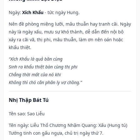
Ngày:
Xích Khẩu
- tức ngày Hung.
Nên đề phòng miệng lưỡi, mâu thuẫn hay tranh cãi. Ngày
này là ngày xấu, mưu sự khó thành, dễ dẫn đến nội bộ
xảy ra cãi vã, thị phi, mâu thuẫn, làm ơn nên oán hoặc
khẩu thiệt.
“Xích Khẩu là quả bần cùng
Sinh ra khẩu thiệt bàn cùng thị phi
Chẳng thời mất của nó khi
Không thì chó cắn phân ly vợ chồng.”
Nhị Thập Bát Tú
Tên sao
: Sao Liễu
Tên ngày
: Liễu Thổ Chương Nhậm Quang: Xấu (Hung tú)
Tướng tinh con gấu ngựa, chủ trị ngày thứ 7.