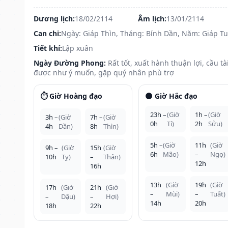
Dương lịch:
18/02/2114
Âm lịch:
13/01/2114
Can chi:
Ngày: Giáp Thìn, Tháng: Bính Dần, Năm: Giáp Tu
Tiết khí:
Lập xuân
Ngày Đường Phong:
Rất tốt, xuất hành thuận lợi, cầu tà
được như ý muốn, gặp quý nhân phù trợ
⏱️ Giờ Hoàng đạo
🌑 Giờ Hắc đạo
23h –
(Giờ
1h –
(Giờ
3h –
(Giờ
7h –
(Giờ
0h
Tí)
2h
Sửu)
4h
Dần)
8h
Thìn)
5h –
(Giờ
11h
(Giờ
9h –
(Giờ
15h
(Giờ
6h
Mão)
–
Ngọ)
10h
Tỵ)
–
Thân)
12h
16h
13h
(Giờ
19h
(Giờ
17h
(Giờ
21h
(Giờ
–
Mùi)
–
Tuất)
–
Dậu)
–
Hợi)
14h
20h
18h
22h