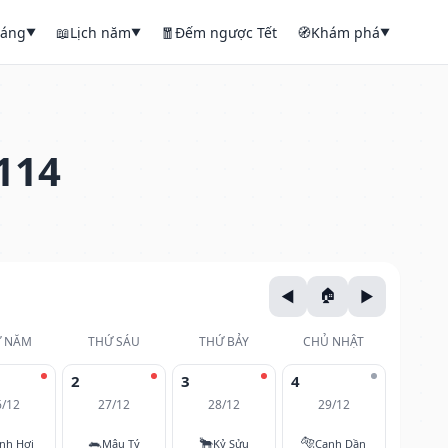
háng
📖
Lịch năm
🧧
Đếm ngược Tết
🧭
Khám phá
▼
▼
▼
114
 NĂM
THỨ SÁU
THỨ BẢY
CHỦ NHẬT
2
3
4
6/12
27/12
28/12
29/12
🐀
🐂
🐅
nh Hợi
Mậu Tý
Kỷ Sửu
Canh Dần