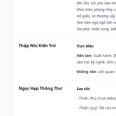
Nhi tôn, tức phụ bạn n
Khai môn, phóng thủy ch
Hổ giảo, xà thương cập 
Tam tam ngũ ngũ liên n
Gia phá, nhân vong, bấ
Thập Nhị Kiến Trừ
Trực Mãn
Nên làm
: Xuất hành, 
vào học kỹ nghệ, làm 
Không nên
: Lên quan
Ngọc Hạp Thông Thư
Sao tốt
:
- Thiên Phú (Trực Mãn)
- Thiên Quý: Tốt cho mọ