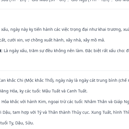
y xấu, ngày này kỵ tiến hành các việc trọng đại như khai trương, xuấ
 cất, cưới xin, vợ chồng xuất hành, xây nhà, xây mồ mả.
t
: Là ngày xấu, trăm sự đều không nên làm. Đặc biệt rất xấu cho: đ
Can khắc Chi (Mộc khắc Thổ), ngày này là ngày cát trung bình (chế 
ăng Hỏa, kỵ các tuổi: Mậu Tuất và Canh Tuất.
 Hỏa khắc với hành Kim, ngoại trừ các tuổi: Nhâm Thân và Giáp N
i Dậu, tam hợp với Tý và Thân thành Thủy cục. Xung Tuất, hình Thì
tuổi Tỵ, Dậu, Sửu.