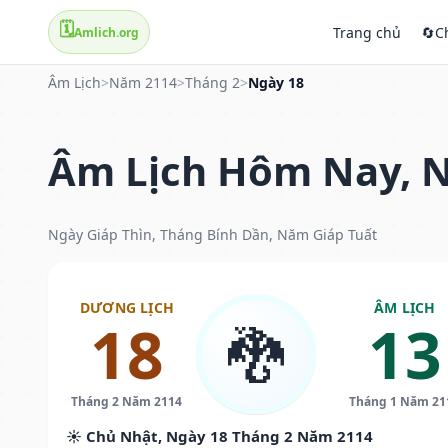
🗓️
Trang chủ
🔄
C
Amlich.org
Âm Lịch
>
Năm 2114
>
Tháng 2
>
Ngày 18
Âm Lịch Hôm Nay, N
Ngày Giáp Thìn, Tháng Bính Dần, Năm Giáp Tuất
DƯƠNG LỊCH
ÂM LỊCH
18
13
🐉
Tháng 2 Năm 2114
Tháng 1 Năm 21
☀️ Chủ Nhật, Ngày 18 Tháng 2 Năm 2114