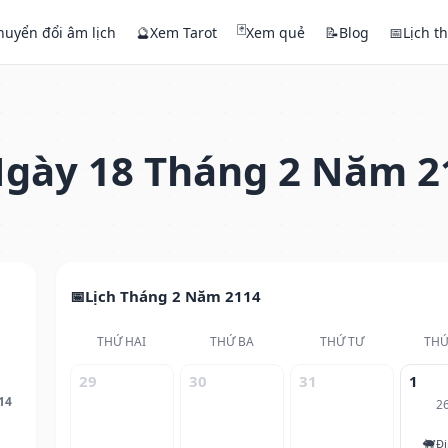
🃏
huyển đổi âm lịch
🔮
Xem Tarot
Xem quẻ
📝
Blog
📅
Lịch t
gày 18 Tháng 2 Năm 2
Lịch Tháng 2 Năm 2114
THỨ HAI
THỨ BA
THỨ TƯ
THỨ
29
30
31
1
14
2
🐖
Đi