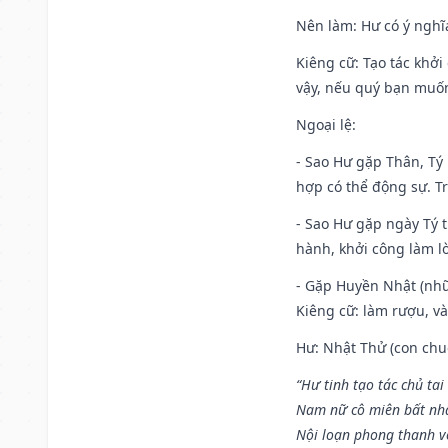
Nên làm
: Hư có ý ngh
Kiêng cữ
: Tạo tác khở
vậy, nếu quý bạn muốn 
Ngoại lệ
:
- Sao Hư gặp Thân, Tý 
hợp có thể động sự. Tr
- Sao Hư gặp ngày Tý t
hành, khởi công làm lò
- Gặp Huyền Nhật (nhữ
Kiêng cữ: làm rượu, v
Hư: Nhật Thử (con chuộ
“Hư tinh tạo tác chủ tai
Nam nữ cô miên bất nhấ
Nội loạn phong thanh vô 