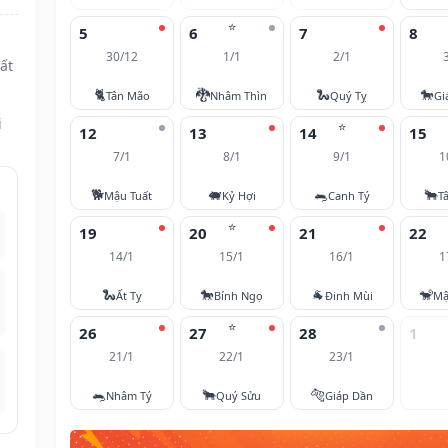
⭐
5
6
7
8
30/12
1/1
2/1
ất
🐈
🐉
🐍
🐎
Tân Mão
Nhâm Thìn
Quý Tỵ
Gi
i
⭐
12
13
14
15
7/1
8/1
9/1
1
🐕
🐖
🐀
🐂
Mậu Tuất
Kỷ Hợi
Canh Tý
T
⭐
19
20
21
22
14/1
15/1
16/1
1
🐍
🐎
🐐
🐒
Ất Tỵ
Bính Ngọ
Đinh Mùi
Mậ
⭐
26
27
28
1
21/1
22/1
23/1
🐀
🐂
🐅
Nhâm Tý
Quý Sửu
Giáp Dần