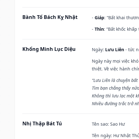
Bành Tổ Bách Kỵ Nhật
-
Giáp
: “Bất khai thươ
-
Thìn
: “Bất khốc khấp
Khổng Minh Lục Diệu
Ngày:
Lưu Liên
- tức 
Ngày này mọi việc khó
thiệt. Về việc hành ch
“Lưu Liên là chuyện bất
Tìm bạn chẳng thấy nử
Không thì lưu lạc một k
Nhiều đường trắc trở nh
Nhị Thập Bát Tú
Tên sao
: Sao Hư
Tên ngày
: Hư Nhật Thử