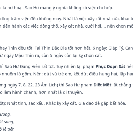
ĩa là hư hoại. Sao Hư mang ý nghĩa không có việc chi hợp.
i công trăm việc đều không may. Nhất là việc xây cất nhà cửa, khai 
tiến hành các việc động thổ, xây cất nhà, cưới hỏi,... nên chọn mộ
hay Thìn đều tốt. Tại Thìn Đắc Địa tốt hơn hết. 6 ngày: Giáp Tý, C
ừ ngày Mậu Thìn ra, còn 5 ngày còn lại kỵ chôn cất.
hì Sao Hư Đăng Viên rất tốt. Tuy nhiên lại phạm
Phục Đoạn Sát
nên
 nhuộm lò gốm. Nên: dứt vú trẻ em, kết dứt điều hung hại, lấp han
ng ngày 7, 8, 22, 23 Âm Lịch) thì Sao Hư phạm
Diệt Một
: ắt chẳng
ào làm hành chánh, hơn nhất là đi thuyền.
t): Nhật tinh, sao xấu. Khắc kỵ xây cất. Gia đạo dễ gặp bất hòa.
 ương,
t song,
lễ tiết,