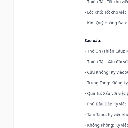
- Thiên Tài: Tốt cho vi
- Lộc Khố: Tốt cho việc
- Kim Quỹ Hoàng Đạo: T
Sao xấu
:
- Thổ Ôn (Thiên Cẩu): K
- Thiên Tặc: Xấu đối vớ
- Cửu Không: Kỵ việc x
- Trùng Tang: Kiêng kỵ
- Quả Tú: Xấu với việc g
- Phủ Đầu Dát: Kỵ việc 
- Tam Tang: Kỵ việc khở
- Không Phòng: Kỵ việc 