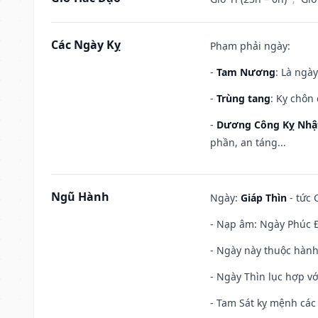
Các Ngày Kỵ
Phạm phải ngày:
-
Tam Nương
: Là ngà
-
Trùng tang
: Kỵ chôn
-
Dương Công Kỵ Nhậ
phần, an táng...
Ngũ Hành
Ngày:
Giáp Thìn
- tức 
- Nạp âm: Ngày Phúc Đ
- Ngày này thuộc hành
- Ngày Thìn lục hợp vớ
- Tam Sát kỵ mệnh các 