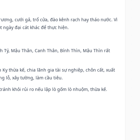
trương, cưới gả, trổ cửa, đào kênh rạch hay tháo nước. Vì
t ngày đại cát khác để thực hiện.
anh Tý, Mậu Thân, Canh Thân, Bính Thìn, Mậu Thìn rất
 Kỵ thừa kế, chia lãnh gia tài sự nghiệp, chôn cất, xuất
g lỗ, xây tường, làm cầu tiêu.
 tránh khỏi rủi ro nếu lập lò gốm lò nhuộm, thừa kế.