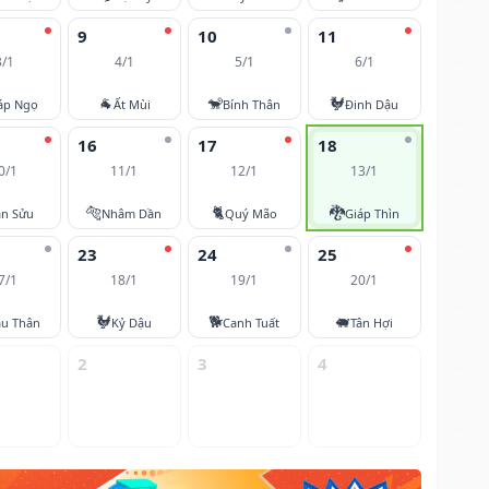
9
10
11
3/1
4/1
5/1
6/1
🐐
🐒
🐓
áp Ngọ
Ất Mùi
Bính Thân
Đinh Dậu
16
17
18
0/1
11/1
12/1
13/1
🐅
🐈
🐉
ân Sửu
Nhâm Dần
Quý Mão
Giáp Thìn
23
24
25
7/1
18/1
19/1
20/1
🐓
🐕
🐖
u Thân
Kỷ Dậu
Canh Tuất
Tân Hợi
2
3
4