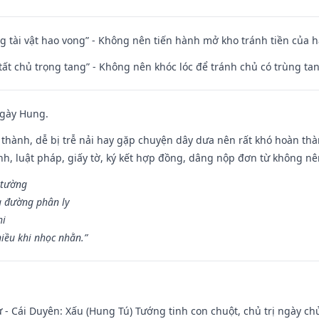
ng tài vật hao vong” - Không nên tiến hành mở kho tránh tiền của 
 tất chủ trọng tang” - Không nên khóc lóc để tránh chủ có trùng ta
ngày Hung.
 thành, dễ bị trễ nải hay gặp chuyện dây dưa nên rất khó hoàn th
ính, luật pháp, giấy tờ, ký kết hợp đồng, dâng nộp đơn từ không nên
 tường
a đường phân ly
hi
iều khi nhọc nhằn.”
 - Cái Duyên: Xấu (Hung Tú) Tướng tinh con chuột, chủ trị ngày ch