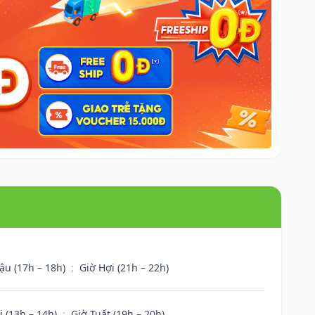
ậu (17h – 18h)
;
Giờ Hợi (21h – 22h)
i (13h – 14h)
;
Giờ Tuất (19h – 20h)