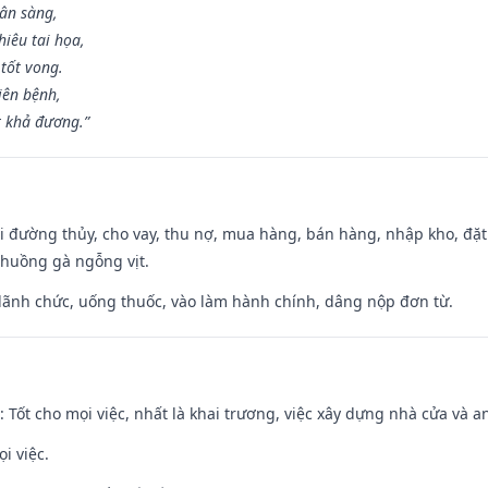
hân sàng,
iêu tai họa,
tốt vong.
iên bệnh,
t khả đương.”
đi đường thủy, cho vay, thu nợ, mua hàng, bán hàng, nhập kho, đặt
chuồng gà ngỗng vịt.
 lãnh chức, uống thuốc, vào làm hành chính, dâng nộp đơn từ.
: Tốt cho mọi việc, nhất là khai trương, việc xây dựng nhà cửa và a
i việc.