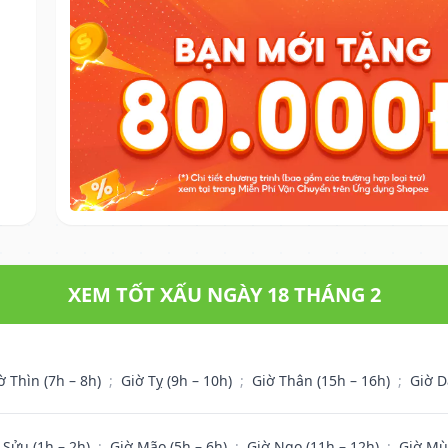
XEM TỐT XẤU NGÀY 18 THÁNG 2
ờ Thìn (7h – 8h)
;
Giờ Tỵ (9h – 10h)
;
Giờ Thân (15h – 16h)
;
Giờ D
 Sửu (1h – 2h)
;
Giờ Mão (5h – 6h)
;
Giờ Ngọ (11h – 12h)
;
Giờ Mù