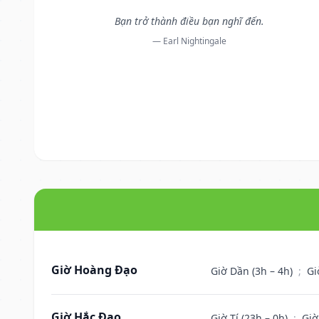
Bạn trở thành điều bạn nghĩ đến.
— Earl Nightingale
Giờ Hoàng Đạo
Giờ Dần (3h – 4h)
;
Gi
Giờ Hắc Đạo
Giờ Tí (23h – 0h)
;
Giờ