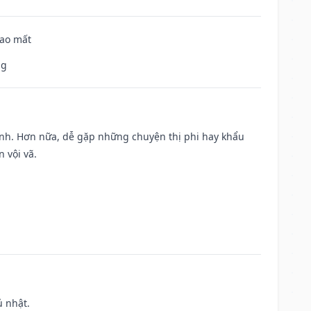
hao mất
ng
ành. Hơn nữa, dễ gặp những chuyện thị phi hay khẩu
 vội vã.
ủ nhật.