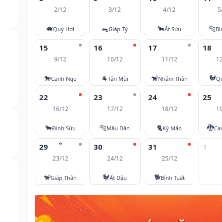
2/12
3/12
4/12
5
🐖
🐀
🐂
🐅
Quý Hợi
Giáp Tý
Ất Sửu
Bí
15
16
17
18
9/12
10/12
11/12
1
🐎
🐐
🐒
🐓
Canh Ngọ
Tân Mùi
Nhâm Thân
Q
22
23
24
25
16/12
17/12
18/12
1
🐂
🐅
🐈
🐉
Đinh Sửu
Mậu Dần
Kỷ Mão
Ca
⭐
29
30
31
1
23/12
24/12
25/12
🐒
🐓
🐕
Giáp Thân
Ất Dậu
Bính Tuất