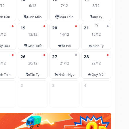
/12
6/12
7/12
8/12
🐈
🐉
🐍
nh Dần
Đinh Mão
Mậu Thìn
Kỷ Tỵ
🌕
19
20
21
2/12
13/12
14/12
15/12
🐕
🐖
🐀
uý Dậu
Giáp Tuất
Ất Hợi
Bính Tý
26
27
28
9/12
20/12
21/12
22/12
🐍
🐎
🐐
nh Thìn
Tân Tỵ
Nhâm Ngọ
Quý Mùi
2
3
4