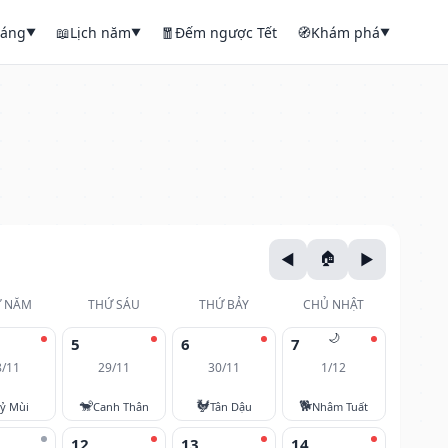
háng
📖
Lịch năm
🧧
Đếm ngược Tết
🧭
Khám phá
▼
▼
▼
 NĂM
THỨ SÁU
THỨ BẢY
CHỦ NHẬT
🌙
5
6
7
8/11
29/11
30/11
1/12
🐒
🐓
🐕
ỷ Mùi
Canh Thân
Tân Dậu
Nhâm Tuất
12
13
14