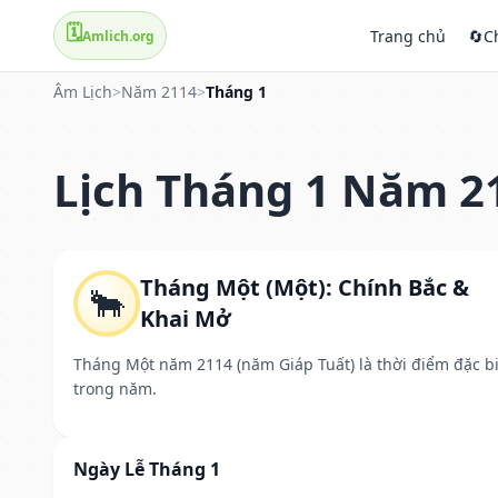
🗓️
Trang chủ
🔄
C
Amlich.org
Âm Lịch
>
Năm 2114
>
Tháng 1
Lịch Tháng 1 Năm 2
Tháng Một (Một): Chính Bắc &
🐂
Khai Mở
Tháng Một năm 2114 (năm Giáp Tuất) là thời điểm đặc bi
trong năm.
Ngày Lễ Tháng 1