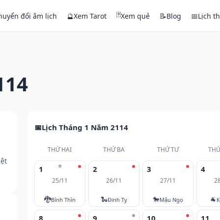
🃏
huyển đổi âm lịch
🔮
Xem Tarot
Xem quẻ
📝
Blog
📅
Lịch t
114
Lịch Tháng 1 Năm 2114
THỨ HAI
THỨ BA
THỨ TƯ
THỨ
ệt
⭐
1
2
3
4
25/11
26/11
27/11
2
🐉
🐍
🐎
🐐
Bính Thìn
Đinh Tỵ
Mậu Ngọ
K
8
9
10
11