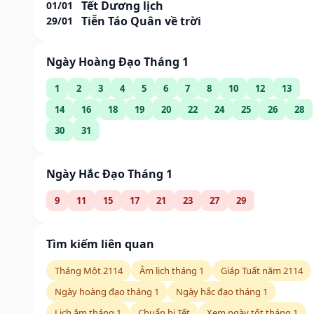
Tết Dương lịch
01/01
Tiễn Táo Quân về trời
29/01
Ngày Hoàng Đạo Tháng 1
1
2
3
4
5
6
7
8
10
12
13
14
16
18
19
20
22
24
25
26
28
30
31
Ngày Hắc Đạo Tháng 1
9
11
15
17
21
23
27
29
Tìm kiếm liên quan
Tháng Một 2114
Âm lịch tháng 1
Giáp Tuất năm 2114
Ngày hoàng đạo tháng 1
Ngày hắc đạo tháng 1
Lịch âm tháng 1
Chuẩn bị Tết
Xem ngày tốt tháng 1