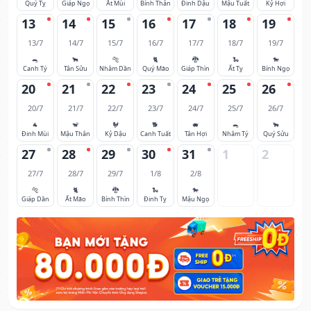
Quý Tỵ
Giáp Ngọ
Ất Mùi
Bính Thân
Đinh Dậu
Mậu Tuất
Kỷ Hợi
13
14
15
16
17
18
19
13/7
14/7
15/7
16/7
17/7
18/7
19/7
🐀
🐂
🐅
🐈
🐉
🐍
🐎
Canh Tý
Tân Sửu
Nhâm Dần
Quý Mão
Giáp Thìn
Ất Tỵ
Bính Ngọ
20
21
22
23
24
25
26
20/7
21/7
22/7
23/7
24/7
25/7
26/7
🐐
🐒
🐓
🐕
🐖
🐀
🐂
Đinh Mùi
Mậu Thân
Kỷ Dậu
Canh Tuất
Tân Hợi
Nhâm Tý
Quý Sửu
27
28
29
30
31
1
2
27/7
28/7
29/7
1/8
2/8
🐅
🐈
🐉
🐍
🐎
Giáp Dần
Ất Mão
Bính Thìn
Đinh Tỵ
Mậu Ngọ