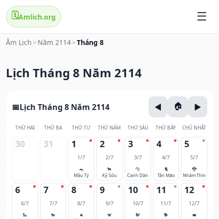
🗓️
Amlich.org
Âm Lịch
>
Năm 2114
>
Tháng 8
Lịch Tháng 8 Năm 2114
Lịch Tháng 8 Năm 2114
THỨ HAI
THỨ BA
THỨ TƯ
THỨ NĂM
THỨ SÁU
THỨ BẢY
CHỦ NHẬT
30
31
1
2
3
4
5
1/7
2/7
3/7
4/7
5/7
🐀
🐂
🐅
🐈
🐉
Mậu Tý
Kỷ Sửu
Canh Dần
Tân Mão
Nhâm Thìn
6
7
8
9
10
11
12
6/7
7/7
8/7
9/7
10/7
11/7
12/7
🐍
🐎
🐐
🐒
🐓
🐕
🐖