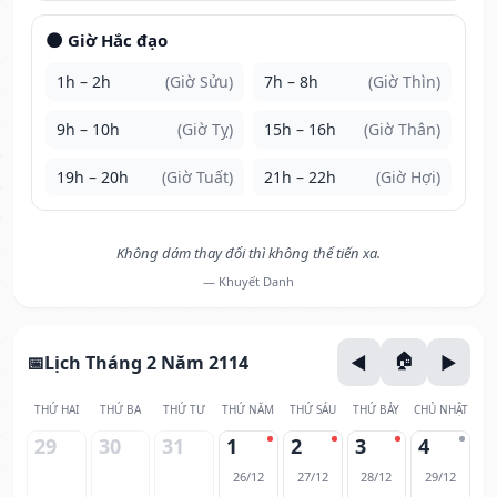
🌑 Giờ Hắc đạo
1h – 2h
(Giờ Sửu)
7h – 8h
(Giờ Thìn)
9h – 10h
(Giờ Tỵ)
15h – 16h
(Giờ Thân)
19h – 20h
(Giờ Tuất)
21h – 22h
(Giờ Hợi)
Không dám thay đổi thì không thể tiến xa.
— Khuyết Danh
Lịch Tháng 2 Năm 2114
THỨ HAI
THỨ BA
THỨ TƯ
THỨ NĂM
THỨ SÁU
THỨ BẢY
CHỦ NHẬT
29
30
31
1
2
3
4
26/12
27/12
28/12
29/12