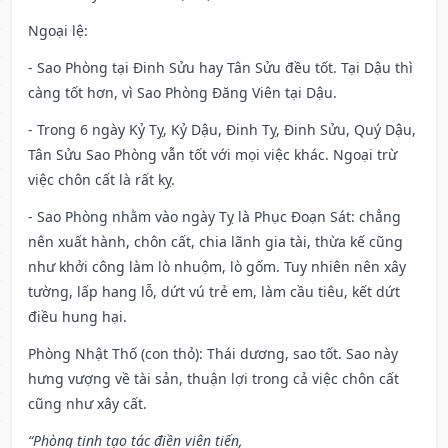
Ngoại lệ
:
- Sao Phòng tại Đinh Sửu hay Tân Sửu đều tốt. Tại Dậu thì
càng tốt hơn, vì Sao Phòng Đăng Viên tại Dậu.
- Trong 6 ngày Kỷ Tỵ, Kỷ Dậu, Đinh Tỵ, Đinh Sửu, Quý Dậu,
Tân Sửu Sao Phòng vẫn tốt với mọi việc khác. Ngoại trừ
việc chôn cất là rất kỵ.
- Sao Phòng nhằm vào ngày Tỵ là Phục Đoạn Sát: chẳng
nên xuất hành, chôn cất, chia lãnh gia tài, thừa kế cũng
như khởi công làm lò nhuộm, lò gốm. Tuy nhiên nên xây
tường, lấp hang lỗ, dứt vú trẻ em, làm cầu tiêu, kết dứt
điều hung hại.
Phòng Nhật Thố (con thỏ): Thái dương, sao tốt. Sao này
hưng vượng về tài sản, thuận lợi trong cả việc chôn cất
cũng như xây cất.
“Phòng tinh tạo tác điền viên tiến,