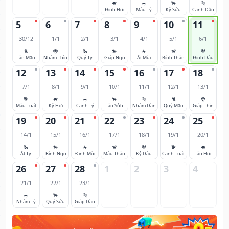
🐖
🐀
🐂
🐅
Đinh Hợi
Mậu Tý
Kỷ Sửu
Canh Dần
5
6
7
8
9
10
11
30/12
1/1
2/1
3/1
4/1
5/1
6/1
🐈
🐉
🐍
🐎
🐐
🐒
🐓
Tân Mão
Nhâm Thìn
Quý Tỵ
Giáp Ngọ
Ất Mùi
Bính Thân
Đinh Dậu
12
13
14
15
16
17
18
7/1
8/1
9/1
10/1
11/1
12/1
13/1
🐕
🐖
🐀
🐂
🐅
🐈
🐉
Mậu Tuất
Kỷ Hợi
Canh Tý
Tân Sửu
Nhâm Dần
Quý Mão
Giáp Thìn
19
20
21
22
23
24
25
14/1
15/1
16/1
17/1
18/1
19/1
20/1
🐍
🐎
🐐
🐒
🐓
🐕
🐖
Ất Tỵ
Bính Ngọ
Đinh Mùi
Mậu Thân
Kỷ Dậu
Canh Tuất
Tân Hợi
26
27
28
1
2
3
4
21/1
22/1
23/1
🐀
🐂
🐅
Nhâm Tý
Quý Sửu
Giáp Dần