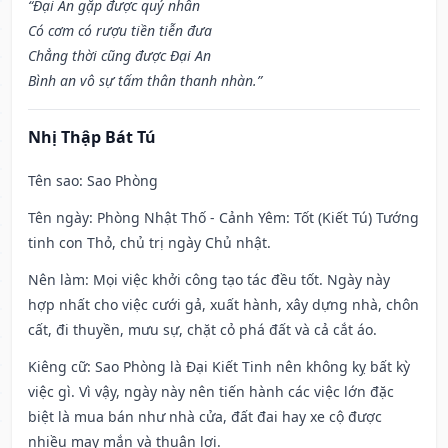
“Đại An gặp được quý nhân
Có cơm có rượu tiền tiễn đưa
Chẳng thời cũng được Đại An
Bình an vô sự tấm thân thanh nhàn.”
Nhị Thập Bát Tú
Tên sao
: Sao Phòng
Tên ngày
: Phòng Nhật Thố - Cảnh Yêm: Tốt (Kiết Tú) Tướng
tinh con Thỏ, chủ trị ngày Chủ nhật.
Nên làm
: Mọi việc khởi công tạo tác đều tốt. Ngày này
hợp nhất cho việc cưới gả, xuất hành, xây dựng nhà, chôn
cất, đi thuyền, mưu sự, chặt cỏ phá đất và cả cắt áo.
Kiêng cữ
: Sao Phòng là Đại Kiết Tinh nên không kỵ bất kỳ
việc gì. Vì vậy, ngày này nên tiến hành các việc lớn đặc
biệt là mua bán như nhà cửa, đất đai hay xe cộ được
nhiều may mắn và thuận lợi.