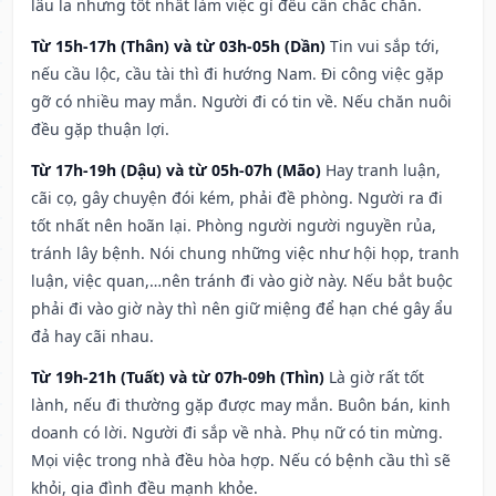
lâu la nhưng tốt nhất làm việc gì đều cần chắc chắn.
Từ 15h-17h (Thân) và từ 03h-05h (Dần)
Tin vui sắp tới,
nếu cầu lộc, cầu tài thì đi hướng Nam. Đi công việc gặp
gỡ có nhiều may mắn. Người đi có tin về. Nếu chăn nuôi
đều gặp thuận lợi.
Từ 17h-19h (Dậu) và từ 05h-07h (Mão)
Hay tranh luận,
cãi cọ, gây chuyện đói kém, phải đề phòng. Người ra đi
tốt nhất nên hoãn lại. Phòng người người nguyền rủa,
tránh lây bệnh. Nói chung những việc như hội họp, tranh
luận, việc quan,…nên tránh đi vào giờ này. Nếu bắt buộc
phải đi vào giờ này thì nên giữ miệng để hạn ché gây ẩu
đả hay cãi nhau.
Từ 19h-21h (Tuất) và từ 07h-09h (Thìn)
Là giờ rất tốt
lành, nếu đi thường gặp được may mắn. Buôn bán, kinh
doanh có lời. Người đi sắp về nhà. Phụ nữ có tin mừng.
Mọi việc trong nhà đều hòa hợp. Nếu có bệnh cầu thì sẽ
khỏi, gia đình đều mạnh khỏe.