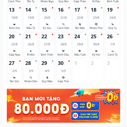
Canh Thìn
Tân Tỵ
Nhâm Ngọ
Quý Mùi
Giáp Thân
Ất Dậu
Bính Tuất
13
14
15
16
17
18
19
18/8
19/8
20/8
21/8
22/8
23/8
24/8
🐖
🐀
🐂
🐅
🐈
🐉
🐍
Đinh Hợi
Mậu Tý
Kỷ Sửu
Canh Dần
Tân Mão
Nhâm Thìn
Quý Tỵ
20
21
22
23
24
25
26
25/8
26/8
27/8
28/8
29/8
30/8
1/9
🐎
🐐
🐒
🐓
🐕
🐖
🐀
Giáp Ngọ
Ất Mùi
Bính Thân
Đinh Dậu
Mậu Tuất
Kỷ Hợi
Canh Tý
27
28
29
30
1
2
3
2/9
3/9
4/9
5/9
🐂
🐅
🐈
🐉
Tân Sửu
Nhâm Dần
Quý Mão
Giáp Thìn