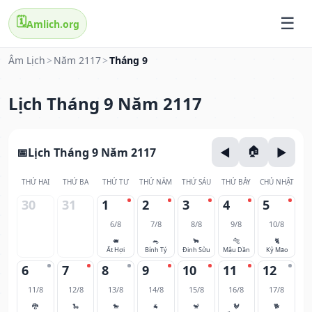
🗓️
Amlich.org
Âm Lịch
>
Năm 2117
>
Tháng 9
Lịch Tháng 9 Năm 2117
Lịch Tháng 9 Năm 2117
THỨ HAI
THỨ BA
THỨ TƯ
THỨ NĂM
THỨ SÁU
THỨ BẢY
CHỦ NHẬT
30
31
1
2
3
4
5
6/8
7/8
8/8
9/8
10/8
🐖
🐀
🐂
🐅
🐈
Ất Hợi
Bính Tý
Đinh Sửu
Mậu Dần
Kỷ Mão
6
7
8
9
10
11
12
11/8
12/8
13/8
14/8
15/8
16/8
17/8
🐉
🐍
🐎
🐐
🐒
🐓
🐕