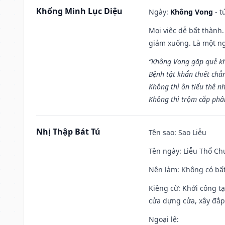
Khổng Minh Lục Diệu
Ngày:
Không Vong
- t
Mọi việc dễ bất thành. 
giảm xuống. Là một ng
“Không Vong gặp quẻ k
Bệnh tật khẩn thiết chẳ
Không thì ôn tiểu thê nh
Không thì trộm cắp phân
Nhị Thập Bát Tú
Tên sao
: Sao Liễu
Tên ngày
: Liễu Thổ C
Nên làm
: Không có bất
Kiêng cữ
: Khởi công tạ
cửa dựng cửa, xây đắp.
Ngoại lệ
: