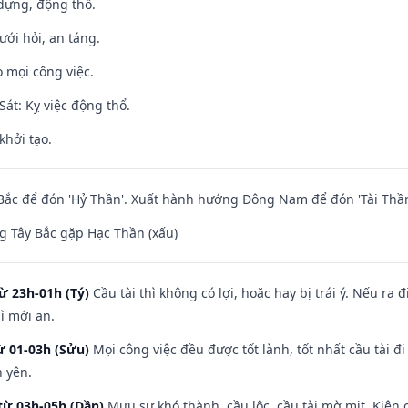
 dựng, động thổ.
ưới hỏi, an táng.
 mọi công việc.
át: Kỵ việc động thổ.
khởi tạo.
ắc để đón 'Hỷ Thần'. Xuất hành hướng Đông Nam để đón 'Tài Thần
 Tây Bắc gặp Hạc Thần (xấu)
ừ 23h-01h (Tý)
Cầu tài thì không có lợi, hoặc hay bị trái ý. Nếu ra 
ì mới an.
ừ 01-03h (Sửu)
Mọi công việc đều được tốt lành, tốt nhất cầu tài
h yên.
từ 03h-05h (Dần)
Mưu sự khó thành, cầu lộc, cầu tài mờ mịt. Kiện c