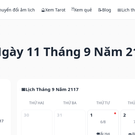
🃏
huyển đổi âm lịch
🔮
Xem Tarot
Xem quẻ
📝
Blog
📅
Lịch t
gày 11 Tháng 9 Năm 2
Lịch Tháng 9 Năm 2117
THỨ HAI
THỨ BA
THỨ TƯ
THỨ
30
31
1
2
17
6/8
🐖
🐀
Ất Hợi
B