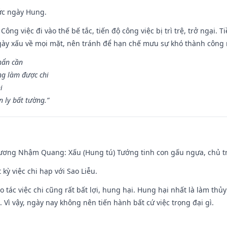
ức ngày Hung.
Công việc đi vào thế bế tắc, tiến độ công việc bị trì trệ, trở ngại. 
ày xấu về mọi mặt, nên tránh để hạn chế mưu sự khó thành công 
hẩn cần
ng làm được chi
i
 ly bất tường.”
hương Nhậm Quang: Xấu (Hung tú) Tướng tinh con gấu ngựa, chủ tr
 kỳ việc chi hạp với Sao Liễu.
o tác việc chi cũng rất bất lợi, hung hại. Hung hại nhất là làm thủy
 Vì vậy, ngày nay không nên tiến hành bất cứ việc trọng đại gì.