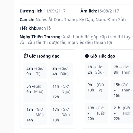
Dương lịch:
11/09/2117
Âm lịch:
16/08/2117
Can chi:
Ngày: Ất Dậu, Tháng: Kỷ Dậu, Năm: Đinh Sửu
Tiết khí:
Bạch lộ
Ngày Thiên Thương:
Xuất hành để gặp cấp trên thì tuyệ
vời, cầu tài thì được tài, mọi việc đều thuận lợi
⏱️ Giờ Hoàng đạo
🌑 Giờ Hắc đạo
1h –
(Giờ
7h –
(Giờ
23h –
(Giờ
3h –
(Giờ
2h
Sửu)
8h
Thìn)
0h
Tí)
4h
Dần)
9h –
(Giờ
15h
(Giờ
5h –
(Giờ
11h
(Giờ
10h
Tỵ)
–
Thân)
6h
Mão)
–
Ngọ)
16h
12h
19h
(Giờ
21h
(Giờ
13h
(Giờ
17h
(Giờ
–
Tuất)
–
Hợi)
–
Mùi)
–
Dậu)
20h
22h
14h
18h