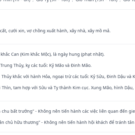
 cất, cưới xin, vợ chồng xuất hành, xây nhà, xây mồ mả.
 khắc Can (Kim khắc Mộc), là ngày hung (phạt nhật).
Trung Thủy, kỵ các tuổi: Kỷ Mão và Đinh Mão.
 Thủy khắc với hành Hỏa, ngoại trừ các tuổi: Kỷ Sửu, Đinh Dậu và
 Thìn, tam hợp với Sửu và Tỵ thành Kim cục. Xung Mão, hình Dậu, h
iên chu bất trưởng” - Không nên tiến hành các việc liên quan đến g
 tân chủ hữu thương” - Không nên tiến hành hội khách để tránh tân