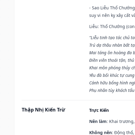
- Sao Liễu Thổ Chướng 
suy vi nên kỵ xây cất v
Liễu: Thổ Chướng (con 
“Liễu tinh tạo tác chủ t
Trú dạ thâu nhàn bất t
Mai táng ôn hoàng đa b
Điền viên thoái tận, thủ
Khai môn phóng thủy ch
Yêu đà bối khúc tự cung
Cánh hữu bổng hình ngh
Phụ nhân tùy khách tẩu
Thập Nhị Kiến Trừ
Trực Kiến
Nên làm
: Khai trương,
Không nên
: Động thổ,