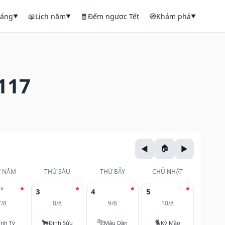
háng
📖
Lịch năm
🧧
Đếm ngược Tết
🧭
Khám phá
▼
▼
▼
117
 NĂM
THỨ SÁU
THỨ BẢY
CHỦ NHẬT
⭐
3
4
5
7/8
8/8
9/8
10/8
🐂
🐅
🐈
ính Tý
Đinh Sửu
Mậu Dần
Kỷ Mão