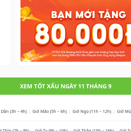
XEM TỐT XẤU NGÀY 11 THÁNG 9
 Dần (3h – 4h)
;
Giờ Mão (5h – 6h)
;
Giờ Ngọ (11h – 12h)
;
Giờ Mù
ờ Thìn (7h – 8h)
;
Giờ Tỵ (9h – 10h)
;
Giờ Thân (15h – 16h)
;
Giờ T