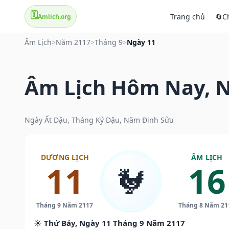
🗓️
Trang chủ
🔄
C
Amlich.org
Âm Lịch
>
Năm 2117
>
Tháng 9
>
Ngày 11
Âm Lịch Hôm Nay, N
Ngày Ất Dậu, Tháng Kỷ Dậu, Năm Đinh Sửu
DƯƠNG LỊCH
ÂM LỊCH
11
16
🐓
Tháng 9 Năm 2117
Tháng 8 Năm 21
☀️ Thứ Bảy, Ngày 11 Tháng 9 Năm 2117