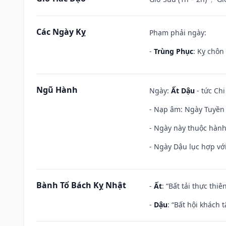
Các Ngày Kỵ
Phạm phải ngày:
-
Trùng Phục
: Kỵ chôn
Ngũ Hành
Ngày:
Ất Dậu
- tức Chi
- Nạp âm: Ngày Tuyền 
- Ngày này thuộc hành
- Ngày Dậu lục hợp với
Bành Tổ Bách Kỵ Nhật
-
Ất
: “Bất tải thực th
-
Dậu
: “Bất hội khách