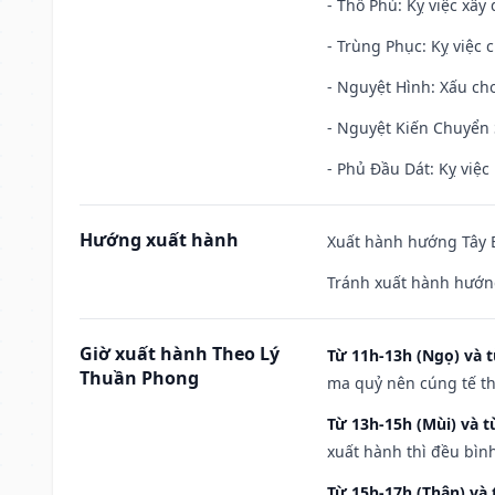
- Thổ Phủ: Kỵ việc xây
- Trùng Phục: Kỵ việc c
- Nguyệt Hình: Xấu cho
- Nguyệt Kiến Chuyển S
- Phủ Đầu Dát: Kỵ việc 
Hướng xuất hành
Xuất hành hướng Tây B
Tránh xuất hành hướng
Giờ xuất hành Theo Lý
Từ 11h-13h (Ngọ) và t
Thuần Phong
ma quỷ nên cúng tế th
Từ 13h-15h (Mùi) và t
xuất hành thì đều bìn
Từ 15h-17h (Thân) và 