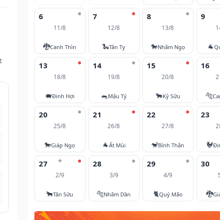
6
7
8
9
11/8
12/8
13/8
1
🐉
🐍
🐎
🐐
Canh Thìn
Tân Tỵ
Nhâm Ngọ
Q
t
13
14
15
16
18/8
19/8
20/8
2
🐖
🐀
🐂
🐅
Đinh Hợi
Mậu Tý
Kỷ Sửu
Ca
20
21
22
23
25/8
26/8
27/8
2
🐎
🐐
🐒
🐓
Giáp Ngọ
Ất Mùi
Bính Thân
Đi
⭐
27
28
29
30
2/9
3/9
4/9
🐂
🐅
🐈
🐉
Tân Sửu
Nhâm Dần
Quý Mão
Gi