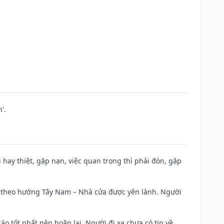
'.
đi hay thiệt, gặp nạn, việc quan trọng thì phải đòn, gặp
 đi theo hướng Tây Nam – Nhà cửa được yên lành. Người
áo tốt nhất nên hoãn lại. Người đi xa chưa có tin về.