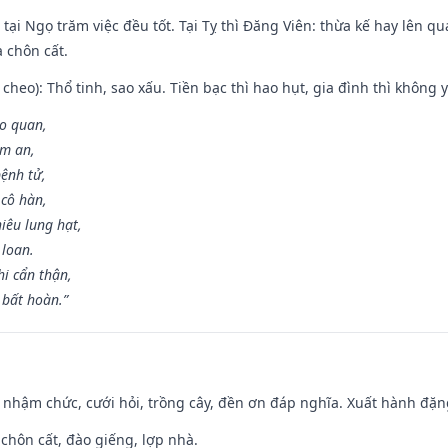
tại Ngọ trăm việc đều tốt. Tại Tỵ thì Đăng Viên: thừa kế hay lên qua
à chôn cất.
cheo): Thổ tinh, sao xấu. Tiền bạc thì hao hụt, gia đình thì không y
ao quan,
ạm an,
ệnh tử,
 cô hàn,
iêu lung hạt,
 loan.
i cẩn thận,
 bất hoàn.”
 nhậm chức, cưới hỏi, trồng cây, đền ơn đáp nghĩa. Xuất hành đặng 
 chôn cất, đào giếng, lợp nhà.