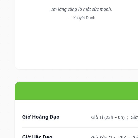
Im lặng cũng là một sức mạnh.
— Khuyết Danh
Giờ Hoàng Đạo
Giờ Tí (23h – 0h)
;
Giờ
Giờ Hắc Đạo
Giờ Sửu (1h – 2h)
;
Gi