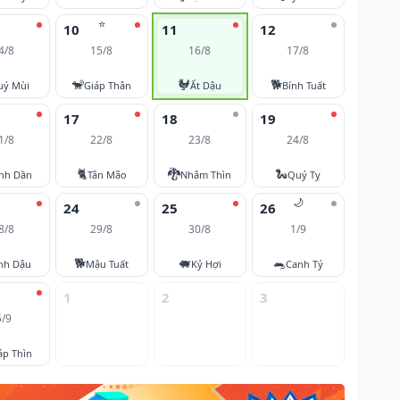
⭐
10
11
12
4/8
15/8
16/8
17/8
🐒
🐓
🐕
uý Mùi
Giáp Thân
Ất Dậu
Bính Tuất
17
18
19
1/8
22/8
23/8
24/8
🐈
🐉
🐍
nh Dần
Tân Mão
Nhâm Thìn
Quý Tỵ
🌙
24
25
26
8/8
29/8
30/8
1/9
🐕
🐖
🐀
nh Dậu
Mậu Tuất
Kỷ Hợi
Canh Tý
1
2
3
5/9
áp Thìn