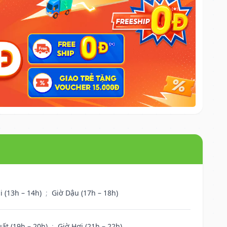
i (13h – 14h)
;
Giờ Dậu (17h – 18h)
uất (19h – 20h)
;
Giờ Hợi (21h – 22h)