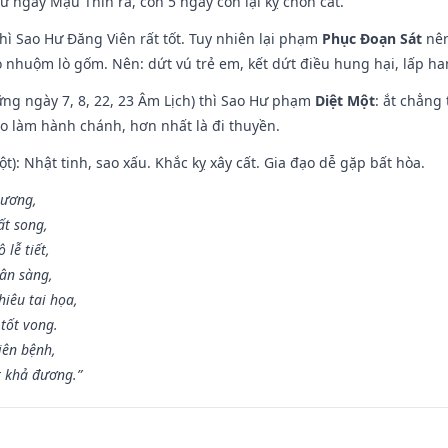
ừ ngày Mậu Thìn ra, còn 5 ngày còn lại kỵ chôn cất.
hì Sao Hư Đăng Viên rất tốt. Tuy nhiên lại phạm
Phục Đoạn Sát
nên
 nhuộm lò gốm. Nên: dứt vú trẻ em, kết dứt điều hung hại, lấp han
ng ngày 7, 8, 22, 23 Âm Lịch) thì Sao Hư phạm
Diệt Một
: ắt chẳng
ào làm hành chánh, hơn nhất là đi thuyền.
t): Nhật tinh, sao xấu. Khắc kỵ xây cất. Gia đạo dễ gặp bất hòa.
 ương,
t song,
lễ tiết,
hân sàng,
iêu tai họa,
tốt vong.
iên bệnh,
t khả đương.”