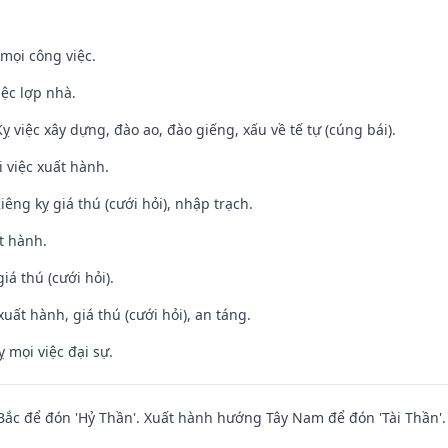
mọi công việc.
iệc lợp nhà.
ỵ việc xây dựng, đào ao, đào giếng, xấu về tế tự (cúng bái).
i việc xuất hành.
Kiêng kỵ giá thú (cưới hỏi), nhập trạch.
t hành.
iá thú (cưới hỏi).
uất hành, giá thú (cưới hỏi), an táng.
ỵ mọi việc đại sự.
ắc để đón 'Hỷ Thần'. Xuất hành hướng Tây Nam để đón 'Tài Thần'.