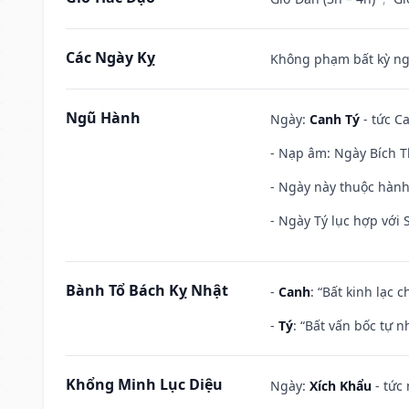
Các Ngày Kỵ
Không phạm bất kỳ ngày
Ngũ Hành
Ngày:
Canh Tý
- tức Ca
- Nạp âm: Ngày Bích T
- Ngày này thuộc hành
- Ngày Tý lục hợp với
Bành Tổ Bách Kỵ Nhật
-
Canh
: “Bất kinh lạc
-
Tý
: “Bất vấn bốc tự 
Khổng Minh Lục Diệu
Ngày:
Xích Khẩu
- tức