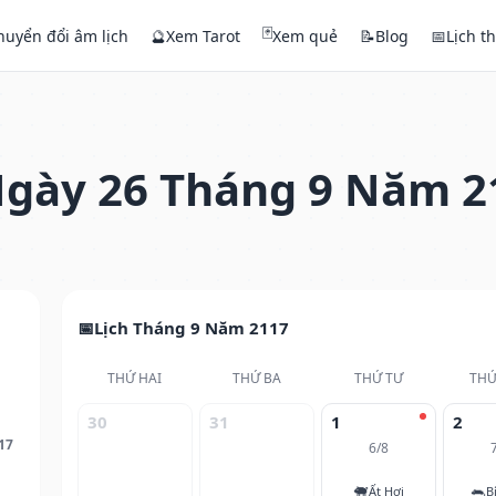
🃏
huyển đổi âm lịch
🔮
Xem Tarot
Xem quẻ
📝
Blog
📅
Lịch t
gày 26 Tháng 9 Năm 2
Lịch Tháng 9 Năm 2117
THỨ HAI
THỨ BA
THỨ TƯ
THỨ
30
31
1
2
17
6/8
🐖
🐀
Ất Hợi
B