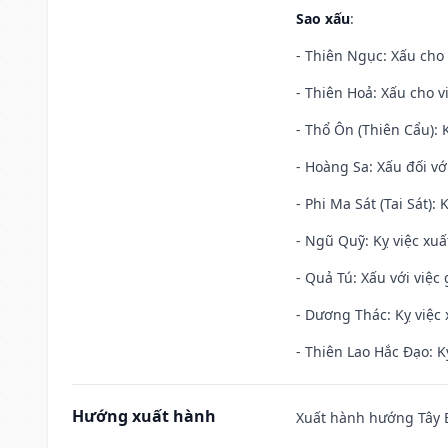
Sao xấu
:
- Thiên Ngục: Xấu cho 
- Thiên Hoả: Xấu cho v
- Thổ Ôn (Thiên Cẩu): K
- Hoàng Sa: Xấu đối vớ
- Phi Ma Sát (Tai Sát): 
- Ngũ Quỹ: Kỵ việc xuấ
- Quả Tú: Xấu với việc g
- Dương Thác: Kỵ việc x
- Thiên Lao Hắc Đạo: K
Hướng xuất hành
Xuất hành hướng Tây B