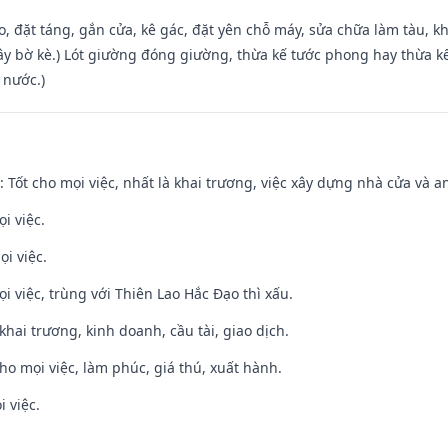
o, đặt táng, gắn cửa, kê gác, đặt yên chỗ máy, sửa chữa làm tàu, kh
xây bờ kè.) Lót giường đóng giường, thừa kế tước phong hay thừa k
 nước.)
: Tốt cho mọi việc, nhất là khai trương, việc xây dựng nhà cửa và a
i việc.
ọi việc.
ọi việc, trùng với Thiên Lao Hắc Đạo thì xấu.
 khai trương, kinh doanh, cầu tài, giao dịch.
cho mọi việc, làm phúc, giá thú, xuất hành.
i việc.