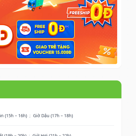
ân (15h – 16h)
;
Giờ Dậu (17h – 18h)
ất (19h – 20h)
;
Giờ Hợi (21h – 22h)