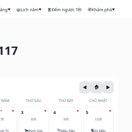
háng
📖
Lịch năm
🧧
Đếm ngược Tết
🧭
Khám phá
▼
▼
▼
117
 NĂM
THỨ SÁU
THỨ BẢY
CHỦ NHẬT
⭐
3
4
5
7/8
8/8
9/8
10/8
🐂
🐅
🐈
ính Tý
Đinh Sửu
Mậu Dần
Kỷ Mão