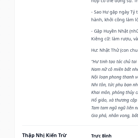
hợp có thể động sự. Tr
- Sao Hư gặp ngày Tý t
hành, khởi công làm lò
- Gặp Huyền Nhật (nhữ
Kiêng cữ: làm rượu, v
Hư: Nhật Thử (con chuộ
“Hư tinh tạo tác chủ tai
Nam nữ cô miên bất nhấ
Nội loạn phong thanh vô 
Nhi tôn, tức phụ bạn n
Khai môn, phóng thủy ch
Hổ giảo, xà thương cập 
Tam tam ngũ ngũ liên n
Gia phá, nhân vong, bấ
Thập Nhị Kiến Trừ
Trực Bình