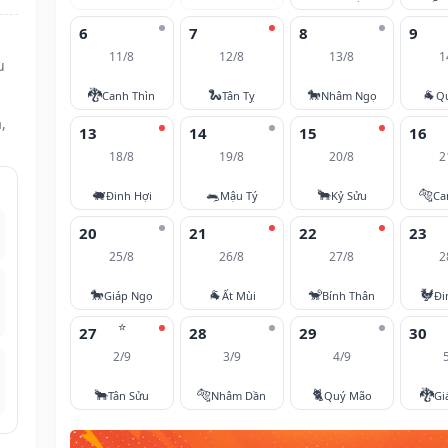
6
7
8
9
11/8
12/8
13/8
1
u
🐉
🐍
🐎
🐐
Canh Thìn
Tân Tỵ
Nhâm Ngọ
Q
,
13
14
15
16
18/8
19/8
20/8
2
🐖
🐀
🐂
🐅
Đinh Hợi
Mậu Tý
Kỷ Sửu
Ca
20
21
22
23
25/8
26/8
27/8
2
🐎
🐐
🐒
🐓
Giáp Ngọ
Ất Mùi
Bính Thân
Đi
⭐
27
28
29
30
2/9
3/9
4/9
🐂
🐅
🐈
🐉
Tân Sửu
Nhâm Dần
Quý Mão
Gi