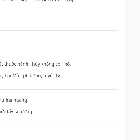
uất thuộc hành Thủy không sợ Thổ.
, hại Mùi, phá Dậu, tuyệt Tỵ.
 hư hại ngang
ước lấy tai ương