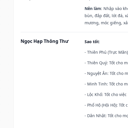
Nên làm
: Nhập vào kh
bùn, đắp đất, lót đá, 
mương, móc giếng, xả
Ngọc Hạp Thông Thư
Sao tốt
:
- Thiên Phú (Trực Mãn)
- Thiên Quý: Tốt cho mọ
- Nguyệt Ân: Tốt cho m
- Minh Tinh: Tốt cho m
- Lộc Khố: Tốt cho việc
- Phổ Hộ (Hội Hộ): Tốt 
- Dân Nhật: Tốt cho mọ