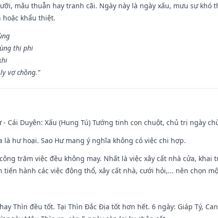
ỡi, mâu thuẫn hay tranh cãi. Ngày này là ngày xấu, mưu sự khó thà
 hoặc khẩu thiệt.
cùng
ùng thị phi
khi
ly vợ chồng.”
 - Cái Duyên: Xấu (Hung Tú) Tướng tinh con chuột, chủ trị ngày ch
ĩa là hư hoại. Sao Hư mang ý nghĩa không có việc chi hợp.
i công trăm việc đều không may. Nhất là việc xây cất nhà cửa, khai 
tiến hành các việc động thổ, xây cất nhà, cưới hỏi,... nên chọn mộ
hay Thìn đều tốt. Tại Thìn Đắc Địa tốt hơn hết. 6 ngày: Giáp Tý, C