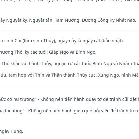
 Nguyệt kỵ, Nguyệt tận, Tam Nương, Dương Công Kỵ Nhật nào.
n sinh Chi (Kim sinh Thủy), ngày này là ngày cát (bảo nhật).
hượng Thổ, kỵ các tuổi: Giáp Ngọ và Bính Ngọ.
 Thổ khắc với hành Thủy, ngoại trừ các tuổi: Bính Ngọ và Nhâm T
 Sửu, tam hợp với Thìn và Thân thành Thủy cục. Xung Ngọ, hình Mão
 chức cơ hư trướng” - Không nên tiến hành quay tơ để tránh cũi dệt
nhạ tai ương” - Không nên tiến hành gieo quẻ hỏi việc để tránh tự r
 ngày Hung.