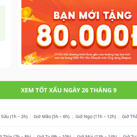
XEM TỐT XẤU NGÀY 26 THÁNG 9
 Sửu (1h – 2h)
;
Giờ Mão (5h – 6h)
;
Giờ Ngọ (11h – 12h)
;
Giờ Th
ờ Thìn (7h – 8h)
;
Giờ Tỵ (9h – 10h)
;
Giờ Mùi (13h – 14h)
;
Giờ Tu