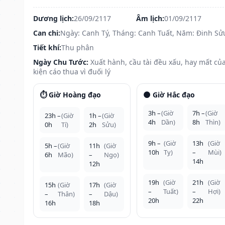
Dương lịch:
26/09/2117
Âm lịch:
01/09/2117
Can chi:
Ngày: Canh Tý, Tháng: Canh Tuất, Năm: Đinh Sử
Tiết khí:
Thu phân
Ngày Chu Tước:
Xuất hành, cầu tài đều xấu, hay mất của
kiện cáo thua vì đuối lý
⏱️ Giờ Hoàng đạo
🌑 Giờ Hắc đạo
3h –
(Giờ
7h –
(Giờ
23h –
(Giờ
1h –
(Giờ
4h
Dần)
8h
Thìn)
0h
Tí)
2h
Sửu)
9h –
(Giờ
13h
(Giờ
5h –
(Giờ
11h
(Giờ
10h
Tỵ)
–
Mùi)
6h
Mão)
–
Ngọ)
14h
12h
19h
(Giờ
21h
(Giờ
15h
(Giờ
17h
(Giờ
–
Tuất)
–
Hợi)
–
Thân)
–
Dậu)
20h
22h
16h
18h