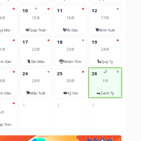
⭐
10
11
12
4/8
15/8
16/8
17/8
🐒
🐓
🐕
uý Mùi
Giáp Thân
Ất Dậu
Bính Tuất
17
18
19
1/8
22/8
23/8
24/8
🐈
🐉
🐍
nh Dần
Tân Mão
Nhâm Thìn
Quý Tỵ
🌙
24
25
26
8/8
29/8
30/8
1/9
🐕
🐖
🐀
nh Dậu
Mậu Tuất
Kỷ Hợi
Canh Tý
1
2
3
5/9
áp Thìn