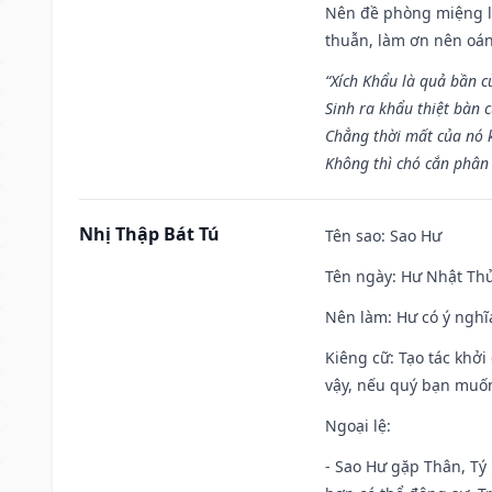
Nên đề phòng miệng lư
thuẫn, làm ơn nên oán
“Xích Khẩu là quả bần 
Sinh ra khẩu thiệt bàn c
Chẳng thời mất của nó 
Không thì chó cắn phân 
Nhị Thập Bát Tú
Tên sao
: Sao Hư
Tên ngày
: Hư Nhật Thử
Nên làm
: Hư có ý ngh
Kiêng cữ
: Tạo tác khở
vậy, nếu quý bạn muốn 
Ngoại lệ
:
- Sao Hư gặp Thân, Tý 