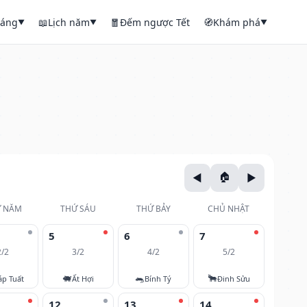
háng
📖
Lịch năm
🧧
Đếm ngược Tết
🧭
Khám phá
▼
▼
▼
 NĂM
THỨ SÁU
THỨ BẢY
CHỦ NHẬT
5
6
7
2/2
3/2
4/2
5/2
🐖
🐀
🐂
áp Tuất
Ất Hợi
Bính Tý
Đinh Sửu
12
13
14