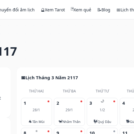
🃏
huyển đổi âm lịch
🔮
Xem Tarot
Xem quẻ
📝
Blog
📅
Lịch t
117
Lịch Tháng 3 Năm 2117
THỨ HAI
THỨ BA
THỨ TƯ
THỨ
t
🌙
1
2
3
4
28/1
29/1
1/2
🐐
🐒
🐓
🐕
Tân Mùi
Nhâm Thân
Quý Dậu
Gi
⭐
8
9
10
11