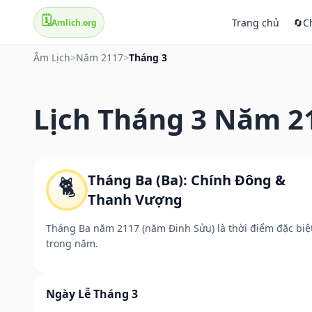
🗓️
Trang chủ
🔄
C
Amlich.org
Âm Lịch
>
Năm 2117
>
Tháng 3
Lịch Tháng 3 Năm 2
Tháng Ba (Ba): Chính Đông &
🐈
Thanh Vượng
Tháng Ba năm 2117 (năm Đinh Sửu) là thời điểm đặc biệ
trong năm.
Ngày Lễ Tháng 3