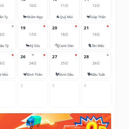
9/2
10/2
11/2
12/2
🐎
🐐
🐒
ân Tỵ
Nhâm Ngọ
Quý Mùi
Giáp Thân
19
20
21
6/2
17/2
18/2
19/2
🐂
🐅
🐈
ậu Tý
Kỷ Sửu
Canh Dần
Tân Mão
⭐
26
27
28
3/2
24/2
25/2
26/2
🐒
🐓
🐕
t Mùi
Bính Thân
Đinh Dậu
Mậu Tuất
2
3
4