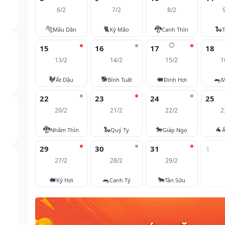
6/2
7/2
8/2
🐅
🐈
🐉
🐍
Mậu Dần
Kỷ Mão
Canh Thìn
T
🌕
15
16
17
18
13/2
14/2
15/2
1
🐓
🐕
🐖
🐀
Ất Dậu
Bính Tuất
Đinh Hợi
M
22
23
24
25
20/2
21/2
22/2
2
🐉
🐍
🐎
🐐
Nhâm Thìn
Quý Tỵ
Giáp Ngọ
Ấ
29
30
31
1
27/2
28/2
29/2
🐖
🐀
🐂
Kỷ Hợi
Canh Tý
Tân Sửu