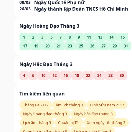
Ngày Quốc tế Phụ nữ
08/03
Ngày thành lập Đoàn TNCS Hồ Chí Minh
26/03
Ngày Hoàng Đạo Tháng 3
1
2
3
5
7
8
9
11
13
14
15
17
19
20
21
23
25
26
27
29
31
Ngày Hắc Đạo Tháng 3
4
6
10
12
16
18
22
24
28
30
Tìm kiếm liên quan
Tháng Ba 2117
Âm lịch tháng 3
Đinh Sửu năm 2117
Ngày hoàng đạo tháng 3
Ngày hắc đạo tháng 3
Lịch âm tháng 3
Chuẩn bị Tết
Xem ngày tốt tháng 3
Cung hoàng đạo tháng 3
Lịch vạn niên tháng 3