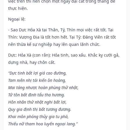
việc trên thì nên chọn một ngày đại cát trong tháng để
thực hiện.
Ngoại lệ
:
- Sao Dực Hỏa Xà tại Thân, Tý, Thìn mọi việc rất tốt. Tại
Thìn: Vượng Địa là tốt hơn hết. Tại Tý: Đăng Viên rất tốt
nên thừa kế sự nghiệp hay lên quan lãnh chức.
Dực: Hỏa Xà (con rắn): Hỏa tinh, sao xấu. Khắc kỵ cưới gả,
dựng nhà, hay chôn cất.
“Dực tinh bất lợi giá cao đường,
Tam niên nhị tái kiến ôn hoàng,
Mai táng nhược hoàn phùng thử nhật,
Tử tôn bất định tẩu tha hương.
Hôn nhân thử nhật nghi bất lợi,
Quy gia định thị bất tương đương.
Khai môn phóng thủy gia tu phá,
Thiếu nữ tham hoa luyến ngoại lang.”