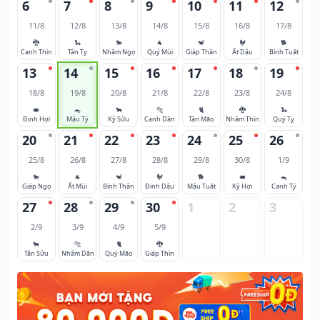
6
7
8
9
10
11
12
11/8
12/8
13/8
14/8
15/8
16/8
17/8
🐉
🐍
🐎
🐐
🐒
🐓
🐕
Canh Thìn
Tân Tỵ
Nhâm Ngọ
Quý Mùi
Giáp Thân
Ất Dậu
Bính Tuất
13
14
15
16
17
18
19
18/8
19/8
20/8
21/8
22/8
23/8
24/8
🐖
🐀
🐂
🐅
🐈
🐉
🐍
Đinh Hợi
Mậu Tý
Kỷ Sửu
Canh Dần
Tân Mão
Nhâm Thìn
Quý Tỵ
20
21
22
23
24
25
26
25/8
26/8
27/8
28/8
29/8
30/8
1/9
🐎
🐐
🐒
🐓
🐕
🐖
🐀
Giáp Ngọ
Ất Mùi
Bính Thân
Đinh Dậu
Mậu Tuất
Kỷ Hợi
Canh Tý
27
28
29
30
1
2
3
2/9
3/9
4/9
5/9
🐂
🐅
🐈
🐉
Tân Sửu
Nhâm Dần
Quý Mão
Giáp Thìn