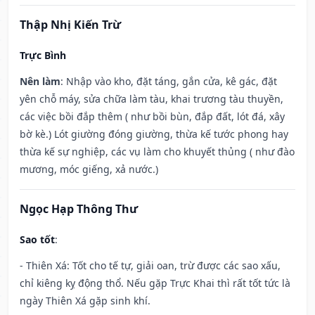
Thập Nhị Kiến Trừ
Trực Bình
Nên làm
: Nhập vào kho, đặt táng, gắn cửa, kê gác, đặt
yên chỗ máy, sửa chữa làm tàu, khai trương tàu thuyền,
các việc bồi đắp thêm ( như bồi bùn, đắp đất, lót đá, xây
bờ kè.) Lót giường đóng giường, thừa kế tước phong hay
thừa kế sự nghiệp, các vụ làm cho khuyết thủng ( như đào
mương, móc giếng, xả nước.)
Ngọc Hạp Thông Thư
Sao tốt
:
- Thiên Xá: Tốt cho tế tự, giải oan, trừ được các sao xấu,
chỉ kiêng kỵ động thổ. Nếu gặp Trực Khai thì rất tốt tức là
ngày Thiên Xá gặp sinh khí.