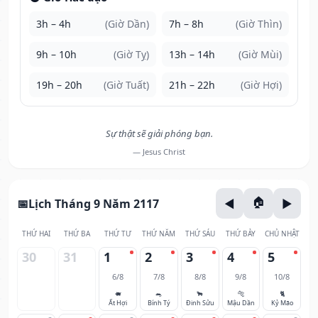
3h – 4h
(Giờ Dần)
7h – 8h
(Giờ Thìn)
9h – 10h
(Giờ Tỵ)
13h – 14h
(Giờ Mùi)
19h – 20h
(Giờ Tuất)
21h – 22h
(Giờ Hợi)
Sự thật sẽ giải phóng bạn.
— Jesus Christ
Lịch Tháng 9 Năm 2117
THỨ HAI
THỨ BA
THỨ TƯ
THỨ NĂM
THỨ SÁU
THỨ BẢY
CHỦ NHẬT
30
31
1
2
3
4
5
6/8
7/8
8/8
9/8
10/8
🐖
🐀
🐂
🐅
🐈
Ất Hợi
Bính Tý
Đinh Sửu
Mậu Dần
Kỷ Mão