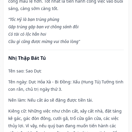
công mau lẹ hơn. Tốt nhất là tiến hành công việc vào buổi
sáng, càng sớm càng tốt.
“Tốc Hỷ là bạn trùng phùng
Gặp trùng gặp bạn vợ chồng sánh đôi
Có tài có lộc hẳn hoi
Cầu gì cũng được mừng vui thỏa lòng”
Nhị Thập Bát Tú
Tên sao
: Sao Dực
Tên ngày
: Dực Hỏa Xà - Bi Đồng: Xấu (Hung Tú) Tướng tinh
con rắn, chủ trị ngày thứ 3.
Nên làm
: Nếu cắt áo sẽ đặng được tiền tài.
Kiêng cữ
: Những việc như chôn cất, xây cất nhà, đặt táng
kê gác, gác đòn đông, cưới gã, trổ cửa gắn cửa, các việc
thủy lợi. Vì vậy, nếu quý bạn đang muốn tiến hành các