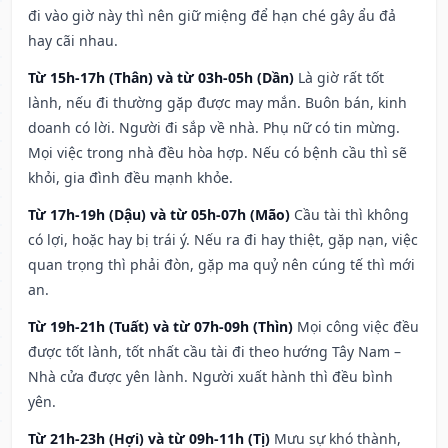
đi vào giờ này thì nên giữ miệng để hạn ché gây ẩu đả
hay cãi nhau.
Từ 15h-17h (Thân) và từ 03h-05h (Dần)
Là giờ rất tốt
lành, nếu đi thường gặp được may mắn. Buôn bán, kinh
doanh có lời. Người đi sắp về nhà. Phụ nữ có tin mừng.
Mọi việc trong nhà đều hòa hợp. Nếu có bệnh cầu thì sẽ
khỏi, gia đình đều mạnh khỏe.
Từ 17h-19h (Dậu) và từ 05h-07h (Mão)
Cầu tài thì không
có lợi, hoặc hay bị trái ý. Nếu ra đi hay thiệt, gặp nạn, việc
quan trọng thì phải đòn, gặp ma quỷ nên cúng tế thì mới
an.
Từ 19h-21h (Tuất) và từ 07h-09h (Thìn)
Mọi công việc đều
được tốt lành, tốt nhất cầu tài đi theo hướng Tây Nam –
Nhà cửa được yên lành. Người xuất hành thì đều bình
yên.
Từ 21h-23h (Hợi) và từ 09h-11h (Tị)
Mưu sự khó thành,