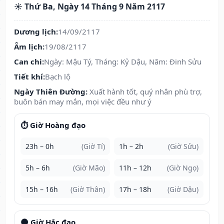
☀️ Thứ Ba, Ngày 14 Tháng 9 Năm 2117
Dương lịch:
14/09/2117
Âm lịch:
19/08/2117
Can chi:
Ngày: Mậu Tý, Tháng: Kỷ Dậu, Năm: Đinh Sửu
Tiết khí:
Bạch lộ
Ngày Thiên Đường:
Xuất hành tốt, quý nhân phù trợ,
buôn bán may mắn, mọi việc đều như ý
⏱️ Giờ Hoàng đạo
23h – 0h
(Giờ Tí)
1h – 2h
(Giờ Sửu)
5h – 6h
(Giờ Mão)
11h – 12h
(Giờ Ngọ)
15h – 16h
(Giờ Thân)
17h – 18h
(Giờ Dậu)
🌑 Giờ Hắc đạo