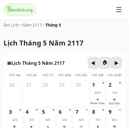
🗓️
Amlich.org
Âm Lịch
>
Năm 2117
>
Tháng 5
Lịch Tháng 5 Năm 2117
Lịch Tháng 5 Năm 2117
THỨ HAI
THỨ BA
THỨ TƯ
THỨ NĂM
THỨ SÁU
THỨ BẢY
CHỦ NHẬT
26
27
28
29
30
1
2
30/3
1/4
🐒
🐓
Nhâm Thân
Quý Dậu
3
4
5
6
7
8
9
2/4
3/4
4/4
5/4
6/4
7/4
8/4
🐕
🐖
🐀
🐂
🐅
🐈
🐉