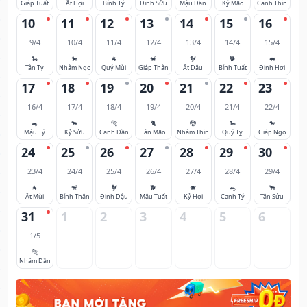
Giáp Tuất
Ất Hợi
Bính Tý
Đinh Sửu
Mậu Dần
Kỷ Mão
Canh Thìn
10
11
12
13
14
15
16
9/4
10/4
11/4
12/4
13/4
14/4
15/4
🐍
🐎
🐐
🐒
🐓
🐕
🐖
Tân Tỵ
Nhâm Ngọ
Quý Mùi
Giáp Thân
Ất Dậu
Bính Tuất
Đinh Hợi
17
18
19
20
21
22
23
16/4
17/4
18/4
19/4
20/4
21/4
22/4
🐀
🐂
🐅
🐈
🐉
🐍
🐎
Mậu Tý
Kỷ Sửu
Canh Dần
Tân Mão
Nhâm Thìn
Quý Tỵ
Giáp Ngọ
24
25
26
27
28
29
30
23/4
24/4
25/4
26/4
27/4
28/4
29/4
🐐
🐒
🐓
🐕
🐖
🐀
🐂
Ất Mùi
Bính Thân
Đinh Dậu
Mậu Tuất
Kỷ Hợi
Canh Tý
Tân Sửu
31
1
2
3
4
5
6
1/5
🐅
Nhâm Dần