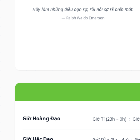
Hãy làm những điều bạn sợ, rồi nỗi sợ sẽ biến mất.
— Ralph Waldo Emerson
Giờ Hoàng Đạo
Giờ Tí (23h – 0h)
;
Giờ
Giờ Hắc Đạo
Giờ Dần (3h – 4h)
;
Gi