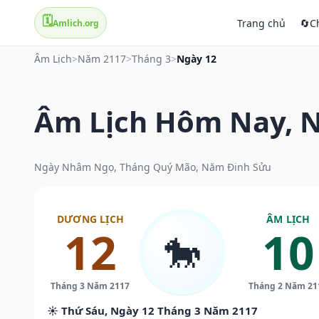
🗓️
Trang chủ
🔄
C
Amlich.org
Âm Lịch
>
Năm 2117
>
Tháng 3
>
Ngày 12
Âm Lịch Hôm Nay, N
Ngày Nhâm Ngọ, Tháng Quý Mão, Năm Đinh Sửu
DƯƠNG LỊCH
ÂM LỊCH
12
10
🐎
Tháng 3 Năm 2117
Tháng 2 Năm 21
☀️ Thứ Sáu, Ngày 12 Tháng 3 Năm 2117