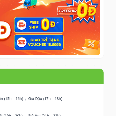
ân (15h – 16h)
;
Giờ Dậu (17h – 18h)
ất (19h – 20h)
;
Giờ Hợi (21h – 22h)