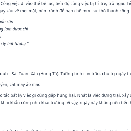
Công việc đi vào thế bế tắc, tiến độ công việc bị trì trệ, trở ngại. 
ày xấu về mọi mặt, nên tránh để hạn chế mưu sự khó thành công 
hẩn cần
ng làm được chi
i
 ly bất tường.”
ưu - Sái Tuân: Xấu (Hung Tú). Tướng tinh con trâu, chủ trị ngày th
huyền, cắt may áo mão.
ạo tác bất kỳ việc gì cũng gặp hung hại. Nhất là việc dựng trại, xây
y, khai khẩn cũng như khai trương. Vì vậy, ngày này không nên tiến