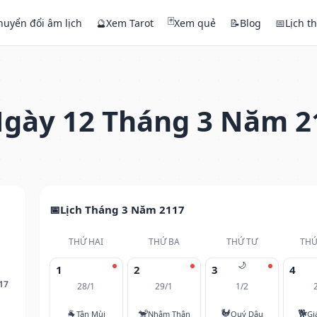
🃏
huyển đổi âm lịch
🔮
Xem Tarot
Xem quẻ
📝
Blog
📅
Lịch t
gày 12 Tháng 3 Năm 2
Lịch Tháng 3 Năm 2117
THỨ HAI
THỨ BA
THỨ TƯ
THỨ
🌙
1
2
3
4
17
28/1
29/1
1/2
🐐
🐒
🐓
🐕
Tân Mùi
Nhâm Thân
Quý Dậu
Gi