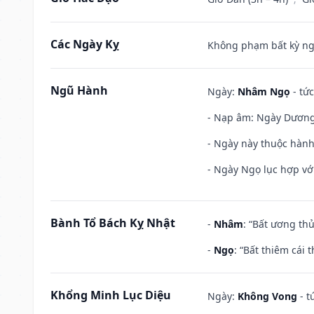
Các Ngày Kỵ
Không phạm bất kỳ ngày
Ngũ Hành
Ngày:
Nhâm Ngọ
- tức
- Nạp âm: Ngày Dương L
- Ngày này thuộc hành
- Ngày Ngọ lục hợp vớ
Bành Tổ Bách Kỵ Nhật
-
Nhâm
: “Bất ương th
-
Ngọ
: “Bất thiêm cái
Khổng Minh Lục Diệu
Ngày:
Không Vong
- t