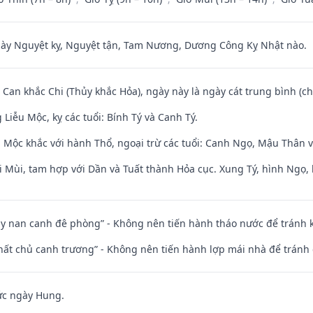
 Nguyệt kỵ, Nguyệt tận, Tam Nương, Dương Công Kỵ Nhật nào.
 Can khắc Chi (Thủy khắc Hỏa), ngày này là ngày cát trung bình (ch
iễu Mộc, kỵ các tuổi: Bính Tý và Canh Tý.
 Mộc khắc với hành Thổ, ngoại trừ các tuổi: Canh Ngọ, Mậu Thân 
i Mùi, tam hợp với Dần và Tuất thành Hỏa cục. Xung Tý, hình Ngọ, 
ủy nan canh đê phòng” - Không nên tiến hành tháo nước để tránh
 thất chủ canh trương” - Không nên tiến hành lợp mái nhà để tránh 
ức ngày Hung.