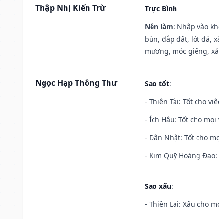
Thập Nhị Kiến Trừ
Trực Bình
Nên làm
: Nhập vào kh
bùn, đắp đất, lót đá, 
mương, móc giếng, xả
Ngọc Hạp Thông Thư
Sao tốt
:
- Thiên Tài: Tốt cho vi
- Ích Hậu: Tốt cho mọi 
- Dân Nhật: Tốt cho mọ
- Kim Quỹ Hoàng Đạo: T
Sao xấu
:
- Thiên Lại: Xấu cho mọ