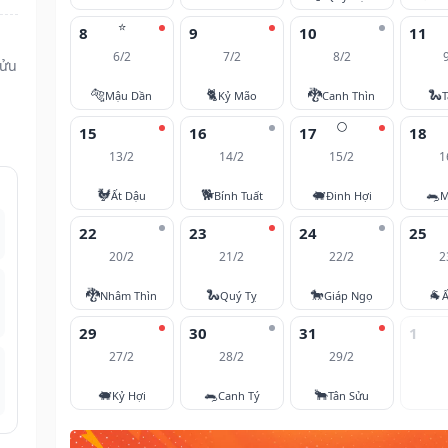
⭐
8
9
10
11
6/2
7/2
8/2
Sửu
🐅
🐈
🐉
🐍
Mậu Dần
Kỷ Mão
Canh Thìn
T
🌕
15
16
17
18
13/2
14/2
15/2
1
🐓
🐕
🐖
🐀
Ất Dậu
Bính Tuất
Đinh Hợi
M
22
23
24
25
20/2
21/2
22/2
2
🐉
🐍
🐎
🐐
Nhâm Thìn
Quý Tỵ
Giáp Ngọ
Ấ
29
30
31
1
27/2
28/2
29/2
🐖
🐀
🐂
Kỷ Hợi
Canh Tý
Tân Sửu