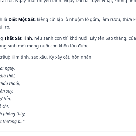
rất tốt. Ngày Tuất thì yên lành. Ngày Dần là Tuyệt Nhật, không nê
ch là
Diệt Một Sát
, kiêng cữ: lập lò nhuộm lò gốm, làm rượu, thừa 
ủi ro.
ng
Thất Sát Tinh
, nếu sanh con thì khó nuôi. Lấy tên Sao tháng, củ
áng sinh mới mong nuôi con khôn lớn được.
âu): Kim tinh, sao xấu. Kỵ xây cất, hôn nhân.
ai nguy,
hả thôi,
khẩu thoái,
ân suy.
ự tổn,
 chi.
h phóng thủy,
 thương bi.”