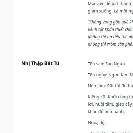
Mọi việc dễ bất thành. 
giảm xuống. Là một ng
“Không Vong gặp quẻ k
Bệnh tật khẩn thiết chẳ
Không thì ôn tiểu thê nh
Không thì trộm cắp phân
Nhị Thập Bát Tú
Tên sao
: Sao Ngưu
Tên ngày
: Ngưu Kim Ng
Nên làm
: Rất tốt đi t
Kiêng cữ
: Khởi công t
lợi, nuôi tằm, gieo cấ
khác để tiến hành.
Ngoại lệ
: