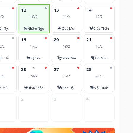
12
13
14
9/2
10/2
11/2
12/2
🐎
🐐
🐒
ân Tỵ
Nhâm Ngọ
Quý Mùi
Giáp Thân
19
20
21
6/2
17/2
18/2
19/2
🐂
🐅
🐈
ậu Tý
Kỷ Sửu
Canh Dần
Tân Mão
⭐
26
27
28
3/2
24/2
25/2
26/2
🐒
🐓
🐕
t Mùi
Bính Thân
Đinh Dậu
Mậu Tuất
2
3
4