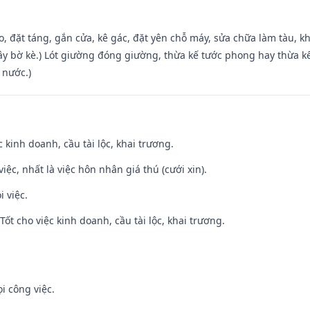
o, đặt táng, gắn cửa, kê gác, đặt yên chỗ máy, sửa chữa làm tàu, kh
xây bờ kè.) Lót giường đóng giường, thừa kế tước phong hay thừa k
 nước.)
ệc kinh doanh, cầu tài lộc, khai trương.
việc, nhất là việc hôn nhân giá thú (cưới xin).
i việc.
ốt cho việc kinh doanh, cầu tài lộc, khai trương.
i công việc.