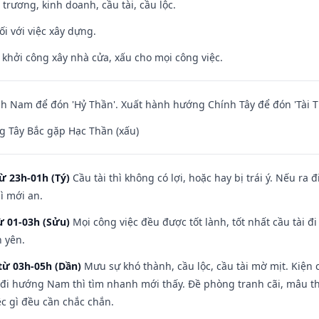
 trương, kinh doanh, cầu tài, cầu lộc.
ối với việc xây dựng.
ỵ khởi công xây nhà cửa, xấu cho mọi công việc.
 Nam để đón 'Hỷ Thần'. Xuất hành hướng Chính Tây để đón 'Tài T
 Tây Bắc gặp Hạc Thần (xấu)
ừ 23h-01h (Tý)
Cầu tài thì không có lợi, hoặc hay bị trái ý. Nếu ra 
ì mới an.
ừ 01-03h (Sửu)
Mọi công việc đều được tốt lành, tốt nhất cầu tài
h yên.
từ 03h-05h (Dần)
Mưu sự khó thành, cầu lộc, cầu tài mờ mịt. Kiện c
 đi hướng Nam thì tìm nhanh mới thấy. Đề phòng tranh cãi, mâu t
ệc gì đều cần chắc chắn.