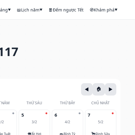
háng
📖
Lịch năm
🧧
Đếm ngược Tết
🧭
Khám phá
▼
▼
▼
117
 NĂM
THỨ SÁU
THỨ BẢY
CHỦ NHẬT
5
6
7
2/2
3/2
4/2
5/2
🐖
🐀
🐂
áp Tuất
Ất Hợi
Bính Tý
Đinh Sửu