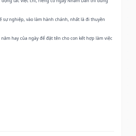
n động tác việc chi, riêng có ngày Nhâm Dần thì dùng
kế sự nghiệp, vào làm hành chánh, nhất là đi thuyền
a năm hay của ngày để đặt tên cho con kết hợp làm việc