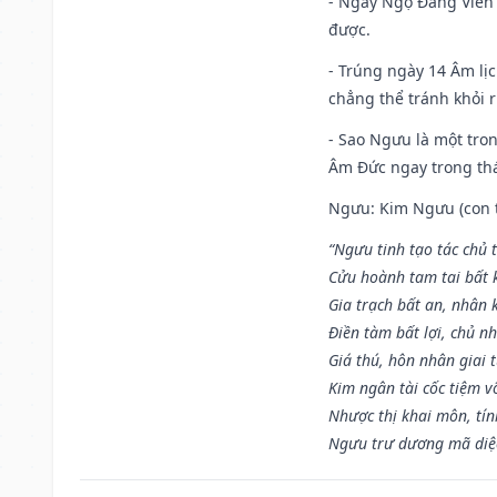
- Ngày Ngọ Đăng Viên 
được.
- Trúng ngày 14 Âm lị
chẳng thể tránh khỏi r
- Sao Ngưu là một tro
Âm Đức ngay trong th
Ngưu: Kim Ngưu (con tr
“Ngưu tinh tạo tác chủ t
Cửu hoành tam tai bất k
Gia trạch bất an, nhân 
Điền tàm bất lợi, chủ nh
Giá thú, hôn nhân giai t
Kim ngân tài cốc tiệm vô
Nhược thị khai môn, tín
Ngưu trư dương mã diệc