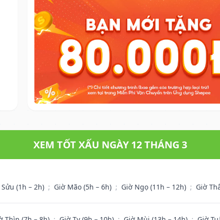
XEM TỐT XẤU NGÀY 12 THÁNG 3
 Sửu (1h – 2h)
;
Giờ Mão (5h – 6h)
;
Giờ Ngọ (11h – 12h)
;
Giờ Th
ờ Thìn (7h – 8h)
;
Giờ Tỵ (9h – 10h)
;
Giờ Mùi (13h – 14h)
;
Giờ Tu