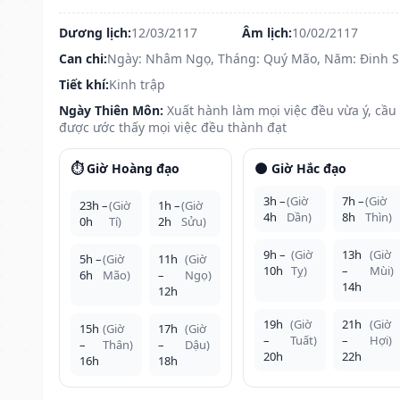
Dương lịch:
12/03/2117
Âm lịch:
10/02/2117
Can chi:
Ngày: Nhâm Ngọ, Tháng: Quý Mão, Năm: Đinh 
Tiết khí:
Kinh trập
Ngày Thiên Môn:
Xuất hành làm mọi việc đều vừa ý, cầu
được ước thấy mọi việc đều thành đạt
⏱️ Giờ Hoàng đạo
🌑 Giờ Hắc đạo
3h –
(Giờ
7h –
(Giờ
23h –
(Giờ
1h –
(Giờ
4h
Dần)
8h
Thìn)
0h
Tí)
2h
Sửu)
9h –
(Giờ
13h
(Giờ
5h –
(Giờ
11h
(Giờ
10h
Tỵ)
–
Mùi)
6h
Mão)
–
Ngọ)
14h
12h
19h
(Giờ
21h
(Giờ
15h
(Giờ
17h
(Giờ
–
Tuất)
–
Hợi)
–
Thân)
–
Dậu)
20h
22h
16h
18h