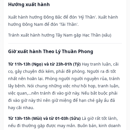
Hướng xuất hành
Xuất hành hướng Đông Bắc để đón 'Hỷ Thần'. Xuất hành
hướng Đông Nam để đón 'Tài Thần'.
Tránh xuất hành hướng Tây Nam gặp Hạc Thần (xấu)
Giờ xuất hành Theo Lý Thuần Phong
Từ 11h-13h (Ngọ) và từ 23h-01h (Tý)
Hay tranh luận, cãi
cọ, gây chuyện đói kém, phải đề phòng. Người ra đi tốt
nhất nên hoãn lại. Phòng người người nguyền rủa, tránh
lây bệnh. Nói chung những việc như hội họp, tranh luận,
việc quan,…nên tránh đi vào giờ này. Nếu bắt buộc phải
đi vào giờ này thì nên giữ miệng để hạn ché gây ẩu đả
hay cãi nhau.
Từ 13h-15h (Mùi) và từ 01-03h (Sửu)
Là giờ rất tốt lành,
nếu đi thường gặp được may mắn. Buôn bán, kinh doanh