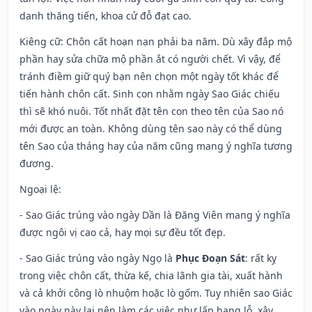
danh thăng tiến, khoa cử đỗ đạt cao.
Kiêng cữ
: Chôn cất hoạn nạn phải ba năm. Dù xây đắp mộ
phần hay sửa chữa mộ phần ắt có người chết. Vì vậy, để
tránh điềm giữ quý bạn nên chọn một ngày tốt khác để
tiến hành chôn cất. Sinh con nhằm ngày Sao Giác chiếu
thì sẽ khó nuôi. Tốt nhất đặt tên con theo tên của Sao nó
mới được an toàn. Không dùng tên sao này có thể dùng
tên Sao của tháng hay của năm cũng mang ý nghĩa tương
đương.
Ngoại lệ
:
- Sao Giác trúng vào ngày Dần là Đăng Viên mang ý nghĩa
được ngôi vị cao cả, hay mọi sự đều tốt đẹp.
- Sao Giác trúng vào ngày Ngọ là
Phục Đoạn Sát
: rất kỵ
trong việc chôn cất, thừa kế, chia lãnh gia tài, xuất hành
và cả khởi công lò nhuộm hoặc lò gốm. Tuy nhiên sao Giác
vào ngày này lại nên làm các việc như lấp hang lỗ, xây