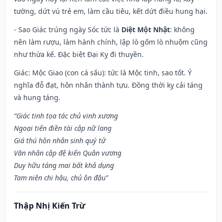
tường, dứt vú trẻ em, làm cầu tiêu, kết dứt điều hung hại.
- Sao Giác trúng ngày Sóc tức là
Diệt Một Nhật
: không
nên làm rượu, làm hành chính, lập lò gốm lò nhuộm cũng
như thừa kế. Đặc biệt Đại Kỵ đi thuyền.
Giác: Mộc Giao (con cá sấu): tức là Mộc tinh, sao tốt. Ý
nghĩa đỗ đạt, hôn nhân thành tựu. Đồng thời kỵ cải táng
và hung táng.
“Giác tinh tọa tác chủ vinh xương
Ngoại tiến điền tài cập nữ lang
Giá thú hôn nhân sinh quý tử
Văn nhân cập đệ kiến Quân vương
Duy hữu táng mai bất khả dụng
Tam niên chi hậu, chủ ôn đậu”
Thập Nhị Kiến Trừ