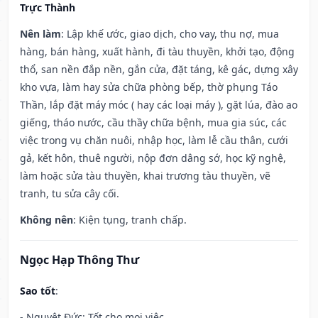
Trực Thành
Nên làm
: Lập khế ước, giao dịch, cho vay, thu nợ, mua
hàng, bán hàng, xuất hành, đi tàu thuyền, khởi tạo, động
thổ, san nền đắp nền, gắn cửa, đặt táng, kê gác, dựng xây
kho vựa, làm hay sửa chữa phòng bếp, thờ phụng Táo
Thần, lắp đặt máy móc ( hay các loại máy ), gặt lúa, đào ao
giếng, tháo nước, cầu thầy chữa bệnh, mua gia súc, các
việc trong vụ chăn nuôi, nhập học, làm lễ cầu thân, cưới
gả, kết hôn, thuê người, nộp đơn dâng sớ, học kỹ nghệ,
làm hoặc sửa tàu thuyền, khai trương tàu thuyền, vẽ
tranh, tu sửa cây cối.
Không nên
: Kiện tụng, tranh chấp.
Ngọc Hạp Thông Thư
Sao tốt
:
- Nguyệt Đức: Tốt cho mọi việc.