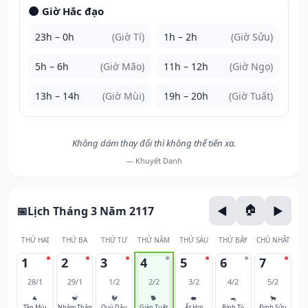
🌑 Giờ Hắc đạo
23h – 0h
(Giờ Tí)
1h – 2h
(Giờ Sửu)
5h – 6h
(Giờ Mão)
11h – 12h
(Giờ Ngọ)
13h – 14h
(Giờ Mùi)
19h – 20h
(Giờ Tuất)
Không dám thay đổi thì không thể tiến xa.
— Khuyết Danh
Lịch Tháng 3 Năm 2117
THỨ HAI
THỨ BA
THỨ TƯ
THỨ NĂM
THỨ SÁU
THỨ BẢY
CHỦ NHẬT
1
2
3
4
5
6
7
28/1
29/1
1/2
2/2
3/2
4/2
5/2
🐐
🐒
🐓
🐕
🐖
🐀
🐂
Tân Mùi
Nhâm Thân
Quý Dậu
Giáp Tuất
Ất Hợi
Bính Tý
Đinh Sửu