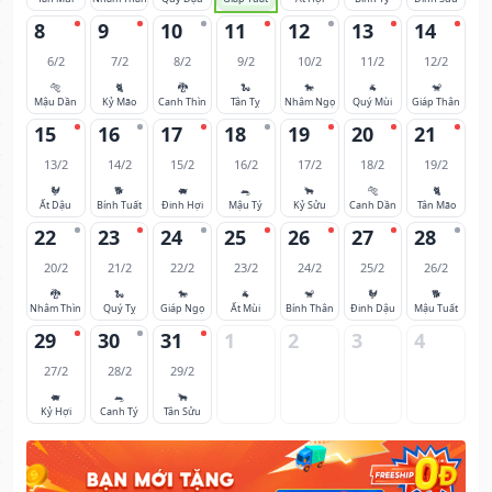
8
9
10
11
12
13
14
6/2
7/2
8/2
9/2
10/2
11/2
12/2
🐅
🐈
🐉
🐍
🐎
🐐
🐒
Mậu Dần
Kỷ Mão
Canh Thìn
Tân Tỵ
Nhâm Ngọ
Quý Mùi
Giáp Thân
15
16
17
18
19
20
21
13/2
14/2
15/2
16/2
17/2
18/2
19/2
🐓
🐕
🐖
🐀
🐂
🐅
🐈
Ất Dậu
Bính Tuất
Đinh Hợi
Mậu Tý
Kỷ Sửu
Canh Dần
Tân Mão
22
23
24
25
26
27
28
20/2
21/2
22/2
23/2
24/2
25/2
26/2
🐉
🐍
🐎
🐐
🐒
🐓
🐕
Nhâm Thìn
Quý Tỵ
Giáp Ngọ
Ất Mùi
Bính Thân
Đinh Dậu
Mậu Tuất
29
30
31
1
2
3
4
27/2
28/2
29/2
🐖
🐀
🐂
Kỷ Hợi
Canh Tý
Tân Sửu