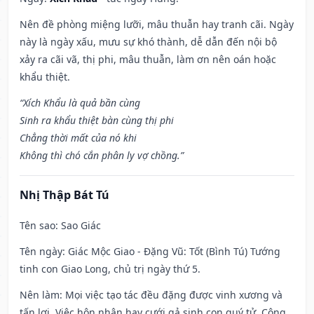
Nên đề phòng miệng lưỡi, mâu thuẫn hay tranh cãi. Ngày
này là ngày xấu, mưu sự khó thành, dễ dẫn đến nội bộ
xảy ra cãi vã, thị phi, mâu thuẫn, làm ơn nên oán hoặc
khẩu thiệt.
“Xích Khẩu là quả bần cùng
Sinh ra khẩu thiệt bàn cùng thị phi
Chẳng thời mất của nó khi
Không thì chó cắn phân ly vợ chồng.”
Nhị Thập Bát Tú
Tên sao
: Sao Giác
Tên ngày
: Giác Mộc Giao - Đặng Vũ: Tốt (Bình Tú) Tướng
tinh con Giao Long, chủ trị ngày thứ 5.
Nên làm
: Mọi việc tạo tác đều đặng được vinh xương và
tấn lợi. Việc hôn nhân hay cưới gả sinh con quý tử. Công