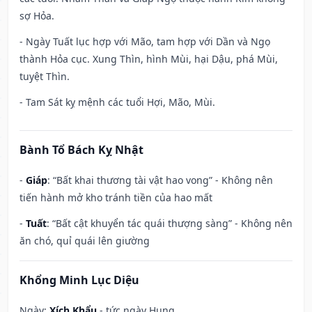
sợ Hỏa.
- Ngày Tuất lục hợp với Mão, tam hợp với Dần và Ngọ
thành Hỏa cục. Xung Thìn, hình Mùi, hại Dậu, phá Mùi,
tuyệt Thìn.
- Tam Sát kỵ mệnh các tuổi Hợi, Mão, Mùi.
Bành Tổ Bách Kỵ Nhật
-
Giáp
: “Bất khai thương tài vật hao vong” - Không nên
tiến hành mở kho tránh tiền của hao mất
-
Tuất
: “Bất cật khuyển tác quái thượng sàng” - Không nên
ăn chó, quỉ quái lên giường
Khổng Minh Lục Diệu
Ngày:
Xích Khẩu
- tức ngày Hung.