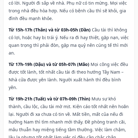
có lời. Người đi sắp về nhà. Phụ nữ có tin mừng. Mọi việc
trong nhà đều hòa hợp. Nếu có bệnh cầu thì sẽ khỏi, gia
đình đều mạnh khỏe.
Từ 15h-17h (Thân) và từ 03h-05h (Dần)
Cầu tài thì không
có lợi, hoặc hay bị trái ý. Nếu ra đi hay thiệt, gặp nạn, việc
quan trọng thì phải đòn, gặp ma quỷ nên cúng tế thì mới
an.
Từ 17h-19h (Dậu) và từ 05h-07h (Mão)
Mọi công việc đều
được tốt lành, tốt nhất cầu tài đi theo hướng Tây Nam –
Nhà cửa được yên lành. Người xuất hành thì đều bình
yên.
Từ 19h-21h (Tuất) và từ 07h-09h (Thìn)
Mưu sự khó
thành, cầu lộc, cầu tài mờ mịt. Kiện cáo tốt nhất nên hoãn
lại. Người đi xa chưa có tin về. Mất tiền, mất của nếu đi
hướng Nam thì tìm nhanh mới thấy. Đề phòng tranh cãi,
mâu thuẫn hay miệng tiếng tầm thường. Việc làm chậm,
lâu la nhưng tốt nhất làm việc gì đều cần chắc chắn.