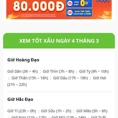
XEM TỐT XẤU NGÀY 4 THÁNG 3
Giờ Hoàng Đạo
Giờ Dần (3h – 4h)
;
Giờ Thìn (7h – 8h)
;
Giờ Tỵ (9h – 10h)
;
Giờ Thân (15h – 16h)
;
Giờ Dậu (17h – 18h)
;
Giờ Hợi
(21h – 22h)
Giờ Hắc Đạo
Giờ Tí (23h – 0h)
;
Giờ Sửu (1h – 2h)
;
Giờ Mão (5h – 6h)
;
Giờ Ngọ (11h – 12h)
;
Giờ Mùi (13h – 14h)
;
Giờ Tuất