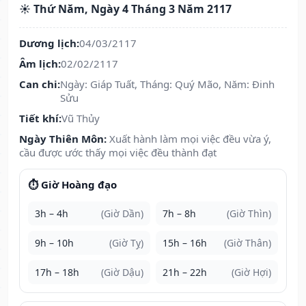
☀️ Thứ Năm, Ngày 4 Tháng 3 Năm 2117
Dương lịch:
04/03/2117
Âm lịch:
02/02/2117
Can chi:
Ngày: Giáp Tuất, Tháng: Quý Mão, Năm: Đinh
Sửu
Tiết khí:
Vũ Thủy
Ngày Thiên Môn:
Xuất hành làm mọi việc đều vừa ý,
cầu được ước thấy mọi việc đều thành đạt
⏱️ Giờ Hoàng đạo
3h – 4h
(Giờ Dần)
7h – 8h
(Giờ Thìn)
9h – 10h
(Giờ Tỵ)
15h – 16h
(Giờ Thân)
17h – 18h
(Giờ Dậu)
21h – 22h
(Giờ Hợi)